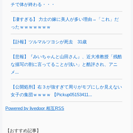
チで体が終わる・・・
【凄すぎる】 力士の嫁に美人が多い理由→「これ」だ
ったｗｗｗｗｗｗｗ
【訃報】ツルマルツヨシが死去 31歳
【悲報】『みいちゃんと山田さん』、近大准教授「残酷
な描写の割に言ってることが浅い」と酷評され、アニ
メ...
【公開処刑】右３が強すぎて周りがモブにしか見えない
女子の集団ｗｗｗｗ 【Pickup05153411...
Powered by livedoor 相互RSS
【おすすめ記事】