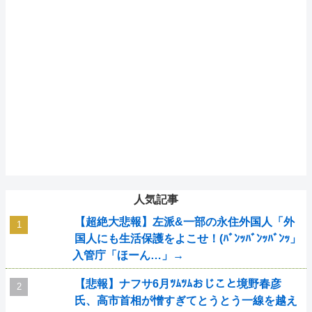
人気記事
【超絶大悲報】左派&一部の永住外国人「外
国人にも生活保護をよこせ！(ﾊﾞﾝｯﾊﾞﾝｯﾊﾞﾝｯ」
入管庁「ほーん…」→
【悲報】ナフサ6月ﾂﾑﾂﾑおじこと境野春彦
氏、高市首相が憎すぎてとうとう一線を越え