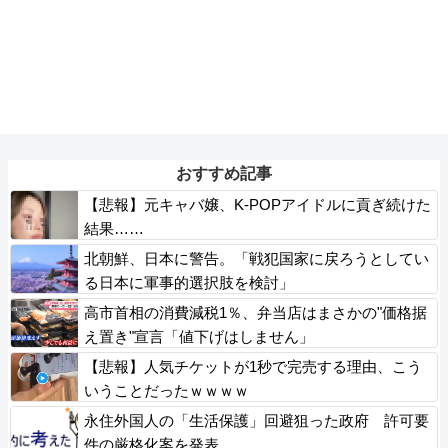
おすすめ記事
【悲報】元キャバ嬢、K-POPアイドルに貢ぎ続けた
結果……
北朝鮮、日本に警告。「戦犯国家に戻ろうとしてい
る日本に軍事的選択肢を検討」
高市首相の消費減税1％、弁当店はまさかの"価格据
え置き"宣言「値下げはしません」
【悲報】人気チケットが1秒で完売する理由、こう
いうことだったｗｗｗｗ
永住外国人の「生活保護」回避狙った政府 許可要
件の厳格化案を発表