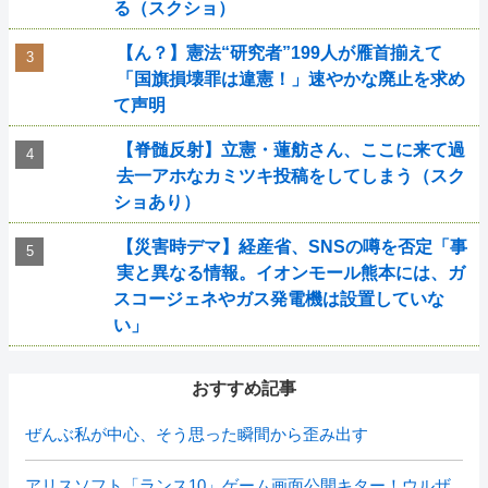
る（スクショ）
【ん？】憲法“研究者”199人が雁首揃えて
「国旗損壊罪は違憲！」速やかな廃止を求め
て声明
【脊髄反射】立憲・蓮舫さん、ここに来て過
去一アホなカミツキ投稿をしてしまう（スク
ショあり）
【災害時デマ】経産省、SNSの噂を否定「事
実と異なる情報。イオンモール熊本には、ガ
スコージェネやガス発電機は設置していな
い」
おすすめ記事
ぜんぶ私が中心、そう思った瞬間から歪み出す
アリスソフト「ランス10」ゲーム画面公開キター！ウルザ