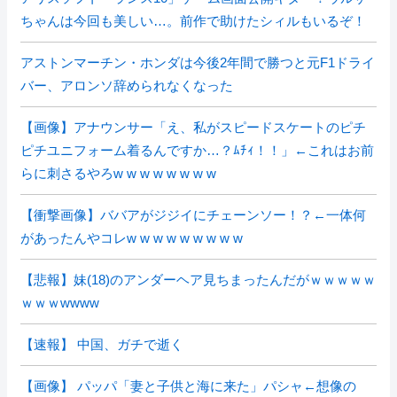
ちゃんは今回も美しい…。前作で助けたシィルもいるぞ！
アストンマーチン・ホンダは今後2年間で勝つと元F1ドライ
バー、アロンソ辞められなくなった
【画像】アナウンサー「え、私がスピードスケートのピチ
ピチユニフォーム着るんですか…？ﾑﾁｨ！！」←これはお前
らに刺さるやろw w w w w w w w
【衝撃画像】ババアがジジイにチェーンソー！？←一体何
があったんやコレw w w w w w w w w
【悲報】妹(18)のアンダーヘア見ちまったんだがｗｗｗｗｗ
ｗｗｗwwww
【速報】 中国、ガチで逝く
【画像】 パッパ「妻と子供と海に来た」パシャ←想像の