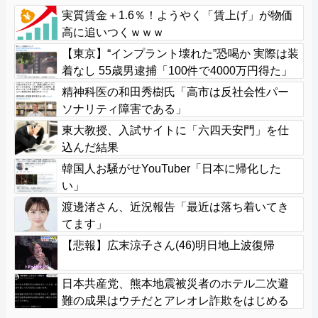
実質賃金＋1.6％！ようやく「賃上げ」が物価
高に追いつくｗｗｗ
【東京】“インプラント壊れた”恐喝か 実際は装
着なし 55歳男逮捕「100件で4000万円得た」
精神科医の和田秀樹氏「高市は反社会性パー
ソナリティ障害である」
東大教授、入試サイトに「六四天安門」を仕
込んだ結果
韓国人お騒がせYouTuber「日本に帰化した
い」
渡邊渚さん、近況報告「最近は落ち着いてき
てます」
【悲報】広末涼子さん(46)明日地上波復帰
日本共産党、熊本地震被災者のホテル二次避
難の成果はウチだとアレオレ詐欺をはじめる