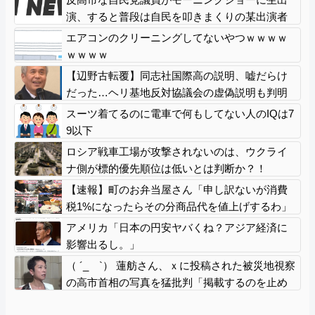
演、すると普段は自民を叩きまくりの某出演者
が……
エアコンのクリーニングしてないやつｗｗｗｗ
ｗｗｗｗ
【辺野古転覆】同志社国際高の説明、嘘だらけ
だった…ヘリ基地反対協議会の虚偽説明も判明
してネット民の怒り爆発
スーツ着てるのに電車で何もしてない人のIQは7
9以下
ロシア戦車工場が攻撃されないのは、ウクライ
ナ側が標的優先順位は低いとは判断か？！
【速報】町のお弁当屋さん「申し訳ないが消費
税1%になったらその分商品代を値上げするわ」
「うちも！」
アメリカ「日本の円安ヤバくね？アジア経済に
影響出るし。」
（ ´_ゝ`） 蓮舫さん、ｘに投稿された被災地視察
の高市首相の写真を猛批判「掲載するのを止め
る人は誰もいなかったのか」「あまりにも愕然