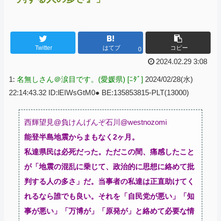
Twitter
はてブ
コピー
0
2024.02.29 3:08
1:
名無しさん＠涙目です。(愛媛県) [ﾆﾀﾞ]
2024/02/28(水)
22:14:43.32 ID:lEIWsGtM0● BE:135853815-PLT(13000)
西輝望見@負けんげんぞ石川@westnozomi
能登半島地震からまもなく2ヶ月。
私達県民は必死だった。ただこの間、痛感したこと
が「地震の混乱に乗じて、政治的に思想に絡めて批
判する人の多さ」だ。当事者の私達は正直助けてく
れるなら誰でも良い。それを「自民党が悪い」「知
事が悪い」「万博が」「原発が」と絡めて必要な情