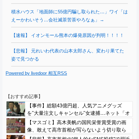
積水ハウス「地面師に55億円騙し取られた…」ワイ「は
えーかわいそう…会社滅茶苦茶やろなぁ」→
【速報】 イオンモール熊本の爆発原因が判明！！！！
【悲報】 元れいわ代表の山本太郎さん、変わり果てた
姿で見つかる
Powered by livedoor 相互RSS
【おすすめ記事】
【事件】総額43億円超、人気アニメグッズ
を"大量注文しキャンセル"女逮捕…ネット「オ
ンラインショップを売り切れ状態にして商品
【マスゴミ】高木美帆の国民栄誉賞受賞の画
相場を操作してたのでは」
像、敢えて高市首相が写らないよう切り取ら
れる