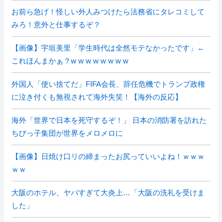
お前ら急げ！怪しい外人みつけたら法務省にタレコミして
みろ！意外と仕事するぞ？
【画像】宇垣美里「学生時代は全然モテなかったです」←
これほんまかぁ？w w w w w w w w
外国人「使い捨てだ」FIFA会長、辞任危機でトランプ政権
に泣き付くも無視されて海外失笑！【海外の反応】
海外「世界で日本を死守するぞ！」 日本の消防署を訪れた
ちびっ子集団が世界をメロメロに
【画像】日焼け口リの締まったお尻っていいよね！ｗｗｗ
ｗｗ
大阪のホテル、ヤバすぎて大炎上…「大阪の洗礼を受けま
した」