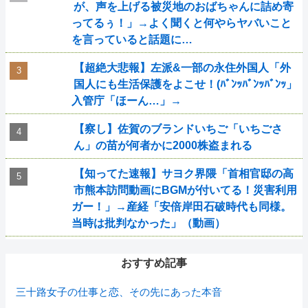
が、声を上げる被災地のおばちゃんに詰め寄
ってるぅ！」→よく聞くと何やらヤバいこと
を言っていると話題に…
【超絶大悲報】左派&一部の永住外国人「外
国人にも生活保護をよこせ！(ﾊﾞﾝｯﾊﾞﾝｯﾊﾞﾝｯ」
入管庁「ほーん…」→
【察し】佐賀のブランドいちご「いちごさ
ん」の苗が何者かに2000株盗まれる
【知ってた速報】サヨク界隈「首相官邸の高
市熊本訪問動画にBGMが付いてる！災害利用
ガー！」→産経「安倍岸田石破時代も同様。
当時は批判なかった」（動画）
おすすめ記事
三十路女子の仕事と恋、その先にあった本音