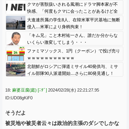
う言い訳する気だこれ
クマが害獣扱いされる風潮にドラマ脚本家が不
快感、「何度もクマに会ったことがあるけど全
然怖くなかった」と主張しており……
大進連所属の学生8人、在韓米軍平沢基地に無断
侵入…米軍により身柄拘束！
「キム兄」こと木村祐一さん、誰だか分からな
いくらい激変してしまう・・・
ファミマソックス、1円（クーポン）で投げ売り
ｗｗｗｗｗｗｗｗｗｗｗ
北朝鮮がロシアに弾道ミサイル40発供与、ミサ
イル部隊90人派遣開始…さらに80発見通し！
18:
麻婆豆腐(庭) [ﾆﾀﾞ]
2024/02/28(水) 22:21:27.95
ID:UD08gKiF0
そうだよ
被災地や被災者云々は政治的主張のダシでしかな