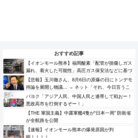
おすすめ記事
【イオンモール熊本】福岡酸素「配管が損傷しガス
漏れ、着火した可能性」高圧ガス保安法などに基づ
き、経産省に報告
【悲報】玉川徹さん、8月6日の原爆の日にトンデモ
持論を展開し物議… → ネット「それ、今日言うこ
となのか…？」ｗｗｗｗｗｗｗｗｗｗｗｗｗ
パヨク「アジア人民、中国人民と連帯して戦おー！
悪政高市を打倒するぞー！」
【THE 軍国主義】中露軍艦4隻が“日本一周” 防衛省
が全航路を公開
【速報】イオンモール熊本の爆発原因が判
明！！！！