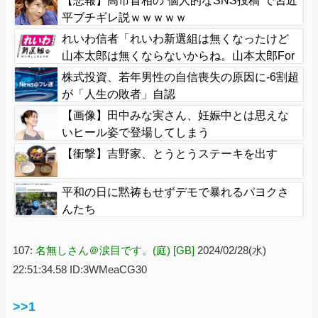
【悲報】高市首相の“個人的なSNS投稿”で習近
平ブチギレ説ｗｗｗｗｗ
れいわ信者「れいわ新選組は無くなったけど
山本太郎は無くならないからね。山本太郎For
ever????」
株式投資、若年男性の自信喪失の原因に-6割超
が「人生の敗者」自認
【画像】田中みな実さん、妊娠中とは思えな
いヒール姿で登場してしまう
【衝撃】吉野家、とうとうステーキを出す
平和の日に黙祷もせずデモで暴れるパヨクさ
んたち
107:
名無しさん＠涙目です。(庭) [GB]
2024/02/28(水)
22:51:34.58 ID:3WMeaCG30
>>1