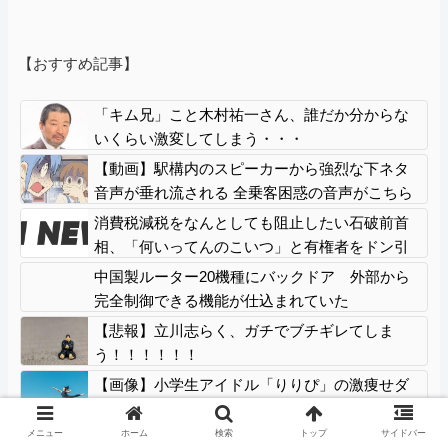
【おすすめ記事】
「キム兄」こと木村祐一さん、誰だか分からな
いくらい激変してしまう・・・
【動画】駅構内のスピーカーから強烈な下ネタ
音声が垂れ流される 全乗客困惑の音声がこちら
ｗｗｗｗｗｗ
消費税減税をなんとしても阻止したい石破前首
相、「何いってんのこいつ」と有権者をドン引
きさせるよな屁理屈を……
中国製ルーター20機種にバックドア 外部から
完全制御できる機能が仕込まれていた
【悲報】立川志らく、ガチでブチギレてしま
う！！！！！！
【画像】小学生アイドル「りりぴ」の激痩せダ
ンス動画にファンが『絶句』してしま
う・・・・
メニュー
ホーム
検索
トップ
サイドバー
【マスゴミ】高木美帆の国民栄誉賞受賞の画