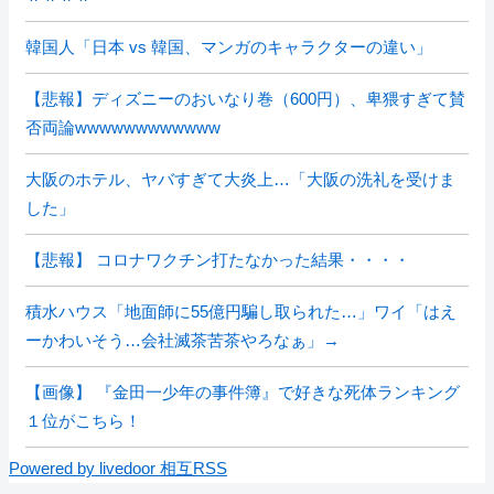
韓国人「日本 vs 韓国、マンガのキャラクターの違い」
【悲報】ディズニーのおいなり巻（600円）、卑猥すぎて賛
否両論wwwwwwwwwwww
大阪のホテル、ヤバすぎて大炎上…「大阪の洗礼を受けま
した」
【悲報】 コロナワクチン打たなかった結果・・・・
積水ハウス「地面師に55億円騙し取られた…」ワイ「はえ
ーかわいそう…会社滅茶苦茶やろなぁ」→
【画像】 『金田一少年の事件簿』で好きな死体ランキング
１位がこちら！
Powered by livedoor 相互RSS