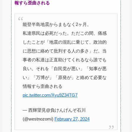
報すら歪曲される
能登半島地震からまもなく2ヶ月。
私達県民は必死だった。ただこの間、痛感
したことが「地震の混乱に乗じて、政治的
に思想に絡めて批判する人の多さ」だ。当
事者の私達は正直助けてくれるなら誰でも
良い。それを「自民党が悪い」「知事が悪
い」「万博が」「原発が」と絡めて必要な
情報すら歪曲される
pic.twitter.com/Xyu9Z34TG7
— 西輝望見@負けんげんぞ石川
(@westnozomi)
February 27, 2024