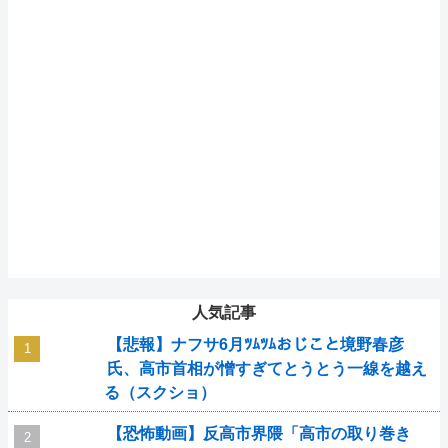
人気記事
【悲報】ナフサ6月ﾂﾑﾂﾑおじこと境野春彦
氏、高市首相が憎すぎてとうとう一線を越え
る（スクショ）
【恐怖動画】反高市界隈「高市の取り巻き