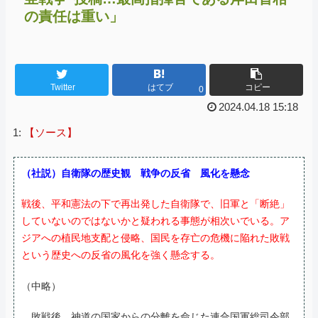
の責任は重い」
Twitter
はてブ
コピー
0
2024.04.18 15:18
1:
【ソース】
（社説）自衛隊の歴史観 戦争の反省 風化を懸念
戦後、平和憲法の下で再出発した自衛隊で、旧軍と「断絶」
していないのではないかと疑われる事態が相次いでいる。ア
ジアへの植民地支配と侵略、国民を存亡の危機に陥れた敗戦
という歴史への反省の風化を強く懸念する。
（中略）
敗戦後、神道の国家からの分離を命じた連合国軍総司令部