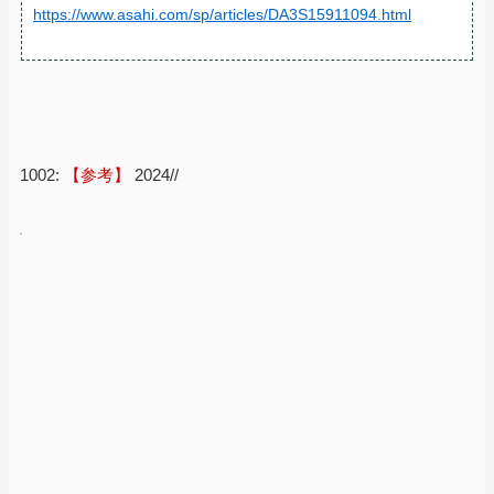
https://www.asahi.com/sp/articles/DA3S15911094.html
1002:
【参考】
2024//