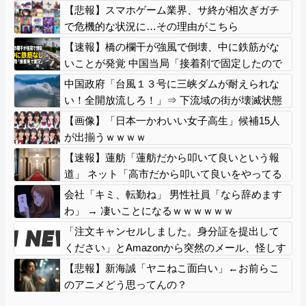
【悲報】スマホゲーム業界、サ終が相次ぎガチ
で危機的な状況に…その理由がこちら
【速報】橋の欄干が強風で倒壊、中に鉄筋がな
いことが発覚 中国当局「接着剤で固定したので
問題ない」
中国政府「台風１３号に三峡ダムが耐えられな
い！全開放流しろ！」⇒ 下流域の街が壊滅状態
ｗｗｗｗｗ
【画像】「日本一かわいい女子高生」候補15人
が出揃うｗｗｗｗ
【速報】蓮舫「蓮舫だから叩いて良いという報
道」 ネット「高市だから叩いて良いをやってる
のがお前だろ」
会社「キミ、転勤ね」 男性社員「なら辞めます
わ」 → 凄いことになるｗｗｗｗｗｗ
「注文キャンセルしました。身分証を提出して
ください」とAmazonから突然のメール、怪しす
ぎるのでカスタマーに確認したら……
【悲報】新海誠「ヤニねこ面白い」←お前らこ
のアニメどう思ってんの？