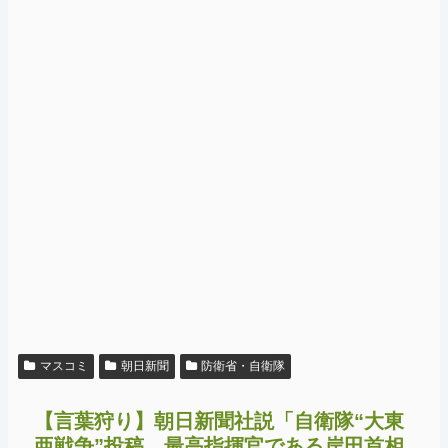
マスコミ
朝日新聞
防衛省・自衛隊
【言葉狩り】朝日新聞社説「自衛隊“大東
亜戦争”投稿…最高指揮官である岸田首相