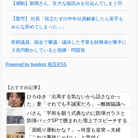
【感動】新聞さん、壮大な縦読みを仕込んでしまう🥺
【驚愕】 社長「役立たずの中年社員解雇したら若手も
みんな辞めてしまった…」
世耕議員、国会で審議・議決した予算を財務省が勝手に
３兆円動かしていると指摘・問題視
Powered by livedoor 相互RSS
【おすすめ記事】
ひろゆき「出馬する気ないから話さなかっ
た」妻「それでも不誠実だろ」→離婚協議へ
ｗｗｗｗｗ
パさん「平和を願う式典なのに防弾ガラスと
防弾バッグSPで囲まれた壇上でスピーチする
人が総理大臣」
「居眠り運転かな？」→何度も追突→夫婦
「これは事故じゃない」と気付く…