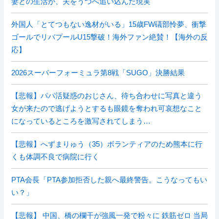
妻との生活が、夫をうつへ追い込んだ現実
外国人「とてつもない逸材がいる」15歳FW礒部怜夢、衝撃
ゴールでリバプールU15撃破！海外ファン絶賛！【海外の反
応】
2026スーパーフォーミュラ第8戦「SUGO」決勝結果
【悲報】パパ活疑惑のおじさん、待ち合わせに写真と違う
女が来たので逃げようとするも眼鏡を奪われ可哀想なこと
になっているところを激写されてしまう…
【悲報】へずまりゅう（35）ボランティアのため熊本に行
くも体調不良で病院に行く
PTA会長「PTA参加拒否した親へ最終警告。こうなってもい
い？」
【悲報】 中国、橋の欄干が強風一発で粉々に 鉄筋ゼロ 当局