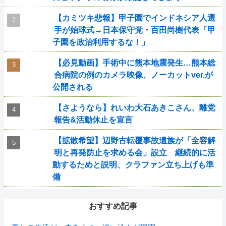
【カミツキ悲報】甲子園でインドネシア人選
手が始球式→日本保守党・百田尚樹代表「甲
子園を政治利用するな！」
【必見動画】手術中に熊本地震発生…熊本総
合病院の例のカメラ映像、ノーカットver.が
公開される
【さようなら】れいわ大石あきこさん、離党
報告&活動休止を宣言
【拡散希望】辺野古転覆事故遺族が「全容解
明と再発防止を求める会」設立 継続的に活
動するためと説明、クラファン立ち上げも準
備
おすすめ記事