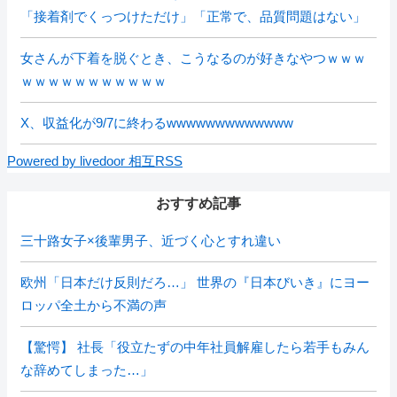
「接着剤でくっつけただけ」「正常で、品質問題はない」
女さんが下着を脱ぐとき、こうなるのが好きなやつｗｗｗ
ｗｗｗｗｗｗｗｗｗｗｗ
X、収益化が9/7に終わるwwwwwwwwwwwww
Powered by livedoor 相互RSS
おすすめ記事
三十路女子×後輩男子、近づく心とすれ違い
欧州「日本だけ反則だろ…」 世界の『日本びいき』にヨー
ロッパ全土から不満の声
【驚愕】 社長「役立たずの中年社員解雇したら若手もみん
な辞めてしまった…」