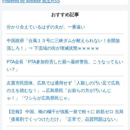
Powered by livedoor 相互RSS
おすすめ記事
分かり合えているはずの夫が、一番遠い
中国政府「台風１３号に三峡ダムが耐えられない！全開放
流しろ！」⇒ 下流域の街が壊滅状態ｗｗｗｗｗ
PTA会長「PTA参加拒否した親へ最終警告。こうなってもい
い？」
左翼市民団体、広島では通用せず「人殺しの汚い足で広島
の土を踏むな！」→広島県民「お前らの方が汚いんじ
ゃ！」「ワシらが広島県民じゃ」
【悲報】 中国、橋の欄干が強風一発で粉々に 鉄筋ゼロ 当局
「接着剤でくっつけただけ」「正常で、品質問題はない」