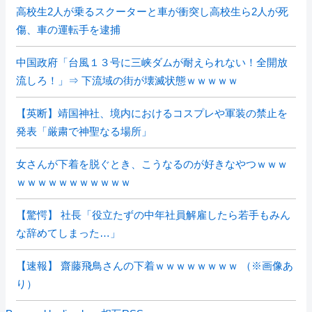
高校生2人が乗るスクーターと車が衝突し高校生ら2人が死
傷、車の運転手を逮捕
中国政府「台風１３号に三峡ダムが耐えられない！全開放
流しろ！」⇒ 下流域の街が壊滅状態ｗｗｗｗｗ
【英断】靖国神社、境内におけるコスプレや軍装の禁止を
発表「厳粛で神聖なる場所」
女さんが下着を脱ぐとき、こうなるのが好きなやつｗｗｗ
ｗｗｗｗｗｗｗｗｗｗｗ
【驚愕】 社長「役立たずの中年社員解雇したら若手もみん
な辞めてしまった…」
【速報】 齋藤飛鳥さんの下着ｗｗｗｗｗｗｗｗ （※画像あ
り）