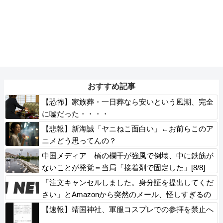
おすすめ記事
【恐怖】家族葬・一日葬なら安いという風潮、完全
に嘘だった・・・・
【悲報】新海誠「ヤニねこ面白い」←お前らこのア
ニメどう思ってんの？
中国メディア 橋の欄干が強風で倒壊、中に鉄筋が
ないことが発覚＝当局「接着剤で固定した」[8/8]
「注文キャンセルしました。身分証を提出してくだ
さい」とAmazonから突然のメール、怪しすぎるの
でカスタマーに確認したら……
【速報】靖国神社、軍服コスプレでの参拝を禁止へ