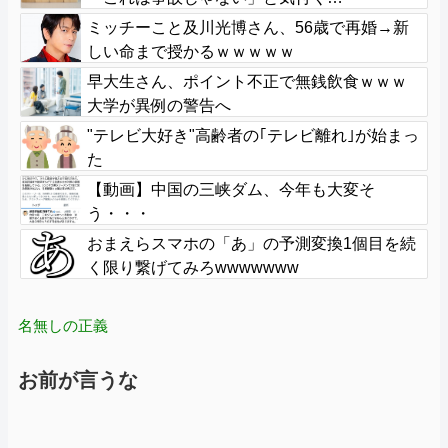
ミッチーこと及川光博さん、56歳で再婚→新
しい命まで授かるｗｗｗｗｗ
早大生さん、ポイント不正で無銭飲食ｗｗｗ
大学が異例の警告へ
"テレビ大好き"高齢者の｢テレビ離れ｣が始まっ
た
【動画】中国の三峡ダム、今年も大変そ
う・・・
おまえらスマホの「あ」の予測変換1個目を続
く限り繋げてみろwwwwwww
名無しの正義
お前が言うな