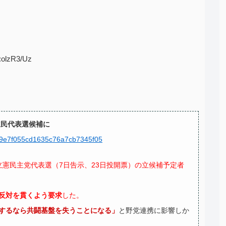
:olzR3/Uz
民代表選候補に
3b39e7f055cd1635c76a7cb7345f05
立憲民主党代表選（7日告示、23日投開票）の立候補予定者
反対を貫くよう要求
した。
するなら共闘基盤を失うことになる」
と野党連携に影響しか