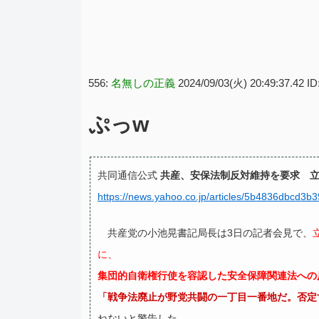
556:
名無しの正義
2024/09/03(火) 20:49:37.42 ID
ぷっw
共同通信公式
共産、安保法制反対維持を要求 立
https://news.yahoo.co.jp/articles/5b4836dbcd
共産党の小池晃書記局長は3日の記者会見で、
に、
集団的自衛権行使を容認した安全保障関連法への
「戦争法廃止が野党共闘の一丁目一番地だ。否定
ねないと警告した。