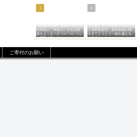
【超絶大悲報】左派&一部の永
【悲報】ナフサ6月ﾂﾑﾂﾑおじこ
住外国人「外国人にも生活保
と境野春彦氏、高市首相が憎
護をよこせ！(ﾊﾞﾝｯﾊﾞﾝｯﾊﾞﾝｯ」
すぎてとうとう一線を越える
入管庁「ほーん…」→
（スクショ）
ご寄付のお願い