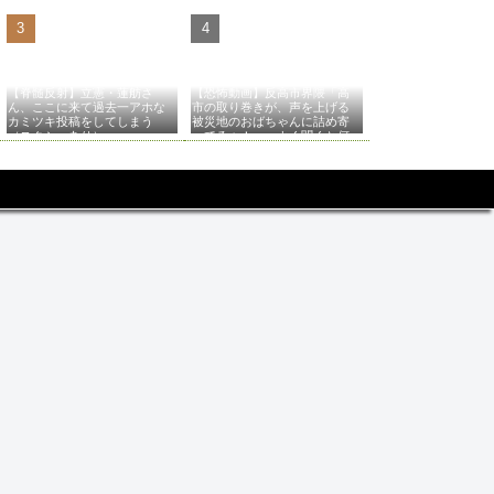
【脊髄反射】立憲・蓮舫さ
【恐怖動画】反高市界隈「高
ん、ここに来て過去一アホな
市の取り巻きが、声を上げる
カミツキ投稿をしてしまう
被災地のおばちゃんに詰め寄
（スクショあり）
ってるぅ！」→よく聞くと何
やらヤバいことを言っている
と話題に…