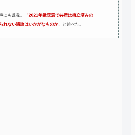
声にも反発。
「2021年衆院選で共産は擁立済みの
られない議論はいかがなものか」
と述べた。