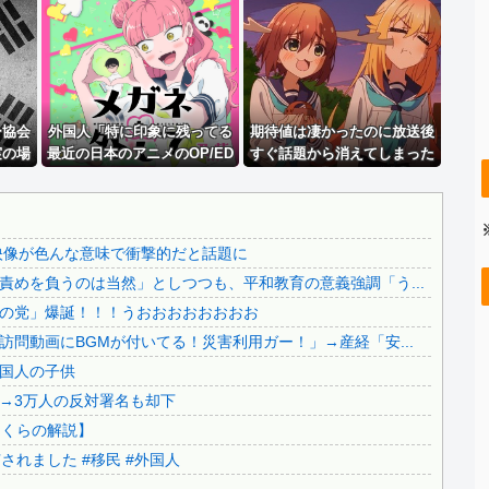
【速報】 中国大手、フランスの注文を受けて3.5日で2万...
..
佐藤氏を事情聴取したフジテレビの弁護士がやらかした疑惑が...
【速報】 『有吉の夏休み』、とんでもない発表をしてしまう...
【速報】 『有吉の夏休み』、とんでもない発表をしてしまう...
ー協会
【画像】 北海道の1500万の中古物件、レベチｗｗｗｗｗ...
外国人「特に印象に残ってる
期待値は凄かったのに放送後
実の場
最近の日本のアニメのOP/ED
すぐ話題から消えてしまった
..
【画像】 北海道の1500万の中古物件、レベチｗｗｗｗｗ...
を完全
は？」→「一回も飛ばしたこ
アニメ【海外の反応】
【辺野古事故】日教組委員長「杜撰な計画、学校が責めを負う...
ﾞﾙ」
とないわ」（海外の反応）
【超絶朗報】「れいわ新選組」改め、新党「いのちの党」爆誕...
映像が色んな意味で衝撃的だと話題に
..
【知ってた速報】サヨク界隈「首相官邸の高市熊本訪問動画に...
めを負うのは当然」としつつも、平和教育の意義強調「う...
【移民政策反対】イオンの売り場で唐揚げを食う中国人の子供
の党」爆誕！！！うおおおおおおおお
..
【炎上】藤沢市「モスク建設と土葬も許可します」→3万人の...
問動画にBGMが付いてる！災害利用ガー！」→産経「安...
..
91歳女性の遺体を遺棄したベトナム国籍の男が逮捕されまし...
国人の子供
..
日本旅行キャンセルすべきか…1万年ぶり史上最大級の火山の...
→3万人の反対署名も却下
無気力な韓国代表、オーストリアにも0-1で敗北…3月のA...
さくらの解説】
3.1節がある月なのに…3月のカレンダーに日本の富士山・...
れました #移民 #外国人
韓国代表、コートジボワールに0対4で完敗＝韓国の反応