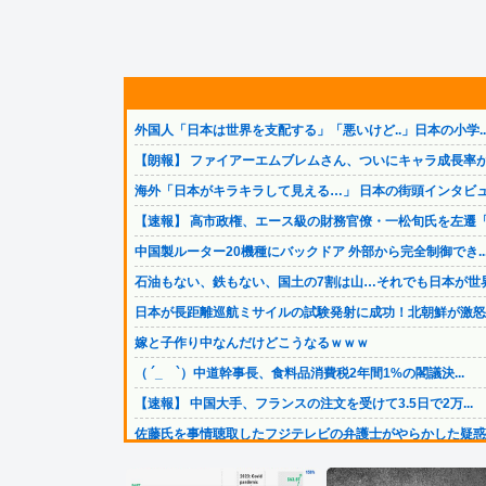
外国人「日本は世界を支配する」「悪いけど..」日本の小学..
【朗報】 ファイアーエムブレムさん、ついにキャラ成長率が.
海外「日本がキラキラして見える…」 日本の街頭インタビュ.
【速報】 高市政権、エース級の財務官僚・一松旬氏を左遷「.
中国製ルーター20機種にバックドア 外部から完全制御でき..
石油もない、鉄もない、国土の7割は山…それでも日本が世界.
日本が長距離巡航ミサイルの試験発射に成功！北朝鮮が激怒「.
嫁と子作り中なんだけどこうなるｗｗｗ
（ ´_ゝ`）中道幹事長、食料品消費税2年間1%の閣議決...
【速報】 中国大手、フランスの注文を受けて3.5日で2万...
佐藤氏を事情聴取したフジテレビの弁護士がやらかした疑惑が.
女さん、ワンピースグッズを大量注文→全キャンセルで逮捕ｗ.