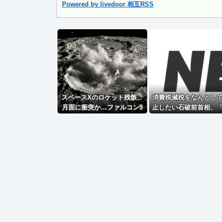
Powered by livedoor 相互RSS
Powered by livedoor 相互RSS
スペースXのロケット残骸、
消費税減税をなんとし
月面に衝突か…ファルコン9
止したい石破前首相、
の上段！
ってんのこいつ」と有
ドン引きさせるよな屁
を……