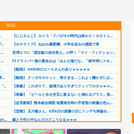
RSS
.
【にじさんじ】 ルイス「ドパガキの時代は終わり！セロトニ...
..
【ホロライブ】 ねねち概要欄、小学生並みの感想で草
..
宮澤エマに「国宝級の浴衣美人」の声！「マイ・フィクション...
..
F1ドライバー達の夏休みは「みんな海だな」「南半球にスキ...
.
【動画】 AKB48のエースさんの走りｗｗｗｗｗ
..
【動画】 クソガキロケット、怖すぎる…これよく轢かずに止...
..
【画像】 このボケて、破壊力ありすぎてクッソワロタｗｗｗ...
【画像】 「ビールと水を交互に飲まないと倒れるグラス」発...
【必見動画】熊本総合病院 地震発生時の手術室の映像が色ん...
【悲報】 玉川徹さん、8月6日の原爆の日にトンデモ持論を...
..
嫁と子作り中なんだけどこうなるｗｗｗ
..
（ ´_ゝ`）中道幹事長、食料品消費税2年間1%の閣議決...