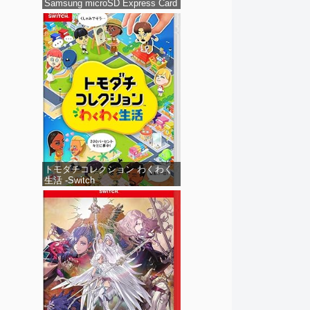
Samsung microSD Express Card
256GB for Nintendo Switch 2(サ
ムスン マイクロSDエクスプレス
カード 256GB) 【Amazon.co.jp
限定特典】Nintendo S
トモダチコレクション わくわく
生活 -Switch