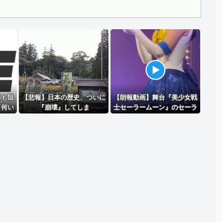
Powered by livedoor 相互RSS
ても阻
【悲報】日本の歴史、ついに
【朗報動画】舞台『美少女戦
「何い
『崩壊』してしま
士セーラームーン』のセーラ
権者を
う・・・・・
ーウラヌス←くっそかわいい
理屈
と話題にｗｗｗ 【Pickup060
71958】