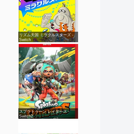
リズム天国 ミラクルスターズ -
Switch
スプラトゥーン レイダース -
Switch2