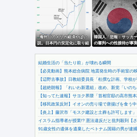
【草】アル中「水飲みたくない！」 グラス「はい転倒」
【画像】田中みな実さん、妊娠中とは思えないヒール姿で登場.
暴力行為法違反の疑いで、毎日新聞記者を逮捕
ベイスターズ 5ー10 タイガース ビド初回7失点の大炎...
【UFO戦士ダイアポロン】NEO ダイナマイトアクション...
海外「アメリカ経済やばい
韓国人「悲報：サッカ
説。日本円の安定化に取り組
の審判への性接待が事
【動画】ロシアの空挺兵、パラシュートが開かずに墜落してし.
んだのもこれが原因か？」
合、国際試合の出場権
【悲報】信子のケツ、デカすぎる…
剥奪される模様…（ﾌﾞﾙﾌ
＝韓国の反応
韓国警察、大韓サッカー協会を家宅捜索 代表監督選考巡り
結婚生活の「当たり前」が壊れる瞬間
【必見動画】熊本総合病院 地震発生時の手術室の
【速報】影山優佳（25）、『爆弾発言』キタァアアアアアー.
【辺野古事故】日教組委員長「杜撰な計画、学校が責
【朗報】アラブ、秋田県に2兆円の投資wwwwwwwwww...
【超絶朗報】「れいわ新選組」改め、新党「いのち
【悲報】ワイのせいで会社を辞めた新人が「3人」もいたこと.
【知ってた速報】サヨク界隈「首相官邸の高市熊本訪
ロケバスで性的暴行の罪、元ジャンポケ斉藤被告に懲役7年求.
【移民政策反対】イオンの売り場で唐揚げを食う中
【速報】 『有吉の夏休み』、とんでもない発表をしてしまう.
【炎上】藤沢市「モスク建設と土葬も許可します」
【画像】 北海道の1500万の中古物件、レベチｗｗｗｗｗ...
イスラム指導者が授業!? 憲法違反だと批判殺到【
【画像】24歳の人妻さん、露天風呂で撮られるｗｗｗｗｗ...
91歳女性の遺体を遺棄したベトナム国籍の男が逮捕さ