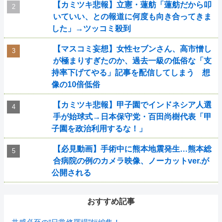
【カミツキ悲報】立憲・蓮舫「蓮舫だから叩
いていい、との報道に何度も向き合ってきま
した」→ツッコミ殺到
【マスコミ妄想】女性セブンさん、高市憎し
が極まりすぎたのか、過去一級の低俗な「支
持率下げてやる」記事を配信してしまう 想
像の10倍低俗
【カミツキ悲報】甲子園でインドネシア人選
手が始球式→日本保守党・百田尚樹代表「甲
子園を政治利用するな！」
【必見動画】手術中に熊本地震発生…熊本総
合病院の例のカメラ映像、ノーカットver.が
公開される
おすすめ記事