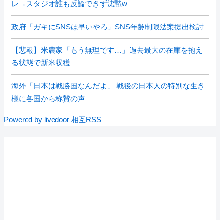
レ→スタジオ誰も反論できず沈黙w
政府「ガキにSNSは早いやろ」SNS年齢制限法案提出検討
【悲報】米農家「もう無理です…」過去最大の在庫を抱え
る状態で新米収穫
海外「日本は戦勝国なんだよ」 戦後の日本人の特別な生き
様に各国から称賛の声
Powered by livedoor 相互RSS