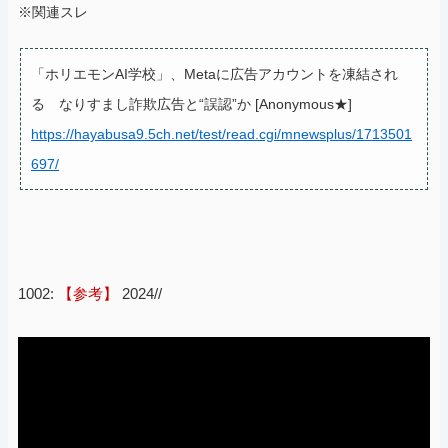
※関連スレ
「ホリエモンAI学校」、Metaに広告アカウントを凍結され
る なりすまし詐欺広告と“誤認”か [Anonymous★]
https://hayabusa9.5ch.net/test/read.cgi/mnewsplus/1713501
697/
1002:
【参考】
2024//