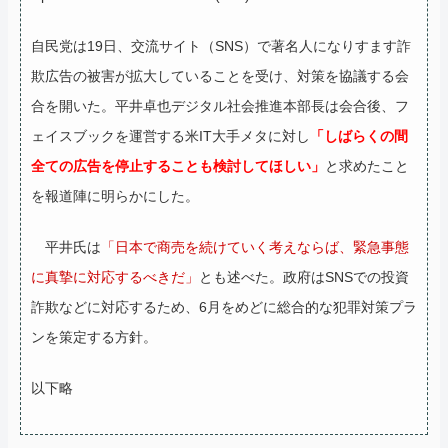
自民党は19日、交流サイト（SNS）で著名人になりすます詐
欺広告の被害が拡大していることを受け、対策を協議する会
合を開いた。平井卓也デジタル社会推進本部長は会合後、フ
ェイスブックを運営する米IT大手メタに対し
「しばらくの間
全ての広告を停止することも検討してほしい」
と求めたこと
を報道陣に明らかにした。
平井氏は
「日本で商売を続けていく考えならば、緊急事態
に真摯に対応するべきだ」
とも述べた。政府はSNSでの投資
詐欺などに対応するため、6月をめどに総合的な犯罪対策プラ
ンを策定する方針。
以下略