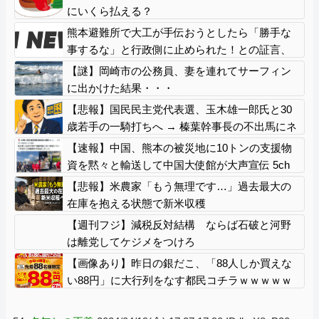
にいくら払える？
熊本避難所で大工が手伝おうとしたら「勝手な
事するな」と行政側に止められた！との証言、
内容があまりに胡散臭すぎた結果……
【謎】岡崎市の公務員、妻を連れてサーフィン
に出かけた結果・・・
【悲報】国民民主党代表選、玉木雄一郎氏と30
歳若手の一騎打ちへ → 榛葉幹事長の不出馬にネ
ットで疑問噴出 ｗｗｗｗｗｗｗｗｗｗｗｗｗｗ
【速報】中国、熊本の被災地に10トンの支援物
ｗ
資を黙々と輸送して中国大使館が大声宣伝 5ch
「まあ見え透いてるけど支援はありがとね」
【悲報】米農家「もう無理です…」過去最大の
在庫を抱える状態で新米収穫
【週刊フジ】減税反対結構 ならば石破と河野
は離党してケジメをつけろ
【画像あり】昨日の銀だこ、「88人しか買えな
い88円」に大行列をなす都民コチラｗｗｗｗｗ