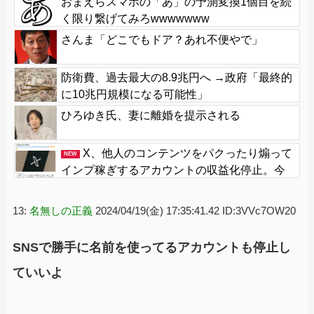
おまえらスマホの「あ」の予測変換1個目を続
く限り繋げてみろwwwwwww
さんま「どこでもドア？あれ不便やで」
防衛費、過去最大の8.9兆円へ →政府「最終的
に10兆円規模になる可能性」
ひろゆき氏、妻に離婚を提示される
X、他人のコンテンツをパクったり煽って
NEW
インプ稼ぎするアカウントの収益化停止。今
後はオリジナル重視
13:
名無しの正義
2024/04/19(金) 17:35:41.42 ID:3VVc7OW20
SNSで勝手に名前を使ってるアカウントも停止し
ていいよ