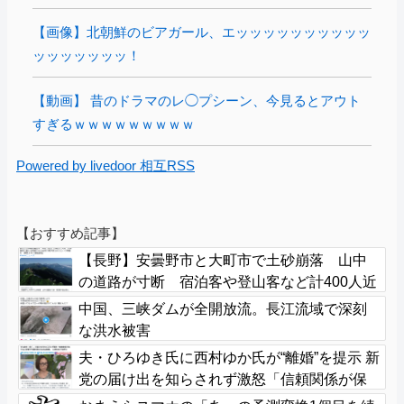
【画像】北朝鮮のビアガール、エッッッッッッッッッッ
ッッッッッッッ！
【動画】 昔のドラマのレ◯プシーン、今見るとアウト
すぎるｗｗｗｗｗｗｗｗｗ
Powered by livedoor 相互RSS
【おすすめ記事】
【長野】安曇野市と大町市で土砂崩落 山中
の道路が寸断 宿泊客や登山客など計400人近
くが孤立か 土石流で橋が流されたとの情報
中国、三峡ダムが全開放流。長江流域で深刻
も
な洪水被害
夫・ひろゆき氏に西村ゆか氏が“離婚”を提示 新
党の届け出を知らされず激怒「信頼関係が保
てず夫婦を続けるのは無理」