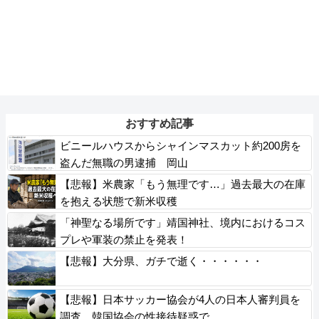
おすすめ記事
ビニールハウスからシャインマスカット約200房を
盗んだ無職の男逮捕 岡山
【悲報】米農家「もう無理です…」過去最大の在庫
を抱える状態で新米収穫
「神聖なる場所です」靖国神社、境内におけるコス
プレや軍装の禁止を発表！
【悲報】大分県、ガチで逝く・・・・・・
【悲報】日本サッカー協会が4人の日本人審判員を
調査 韓国協会の性接待疑惑で