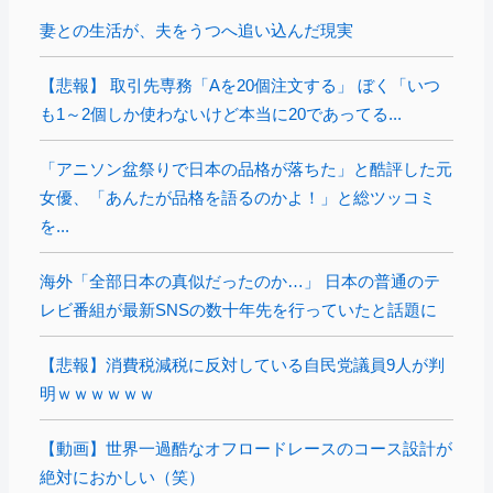
妻との生活が、夫をうつへ追い込んだ現実
【悲報】 取引先専務「Aを20個注文する」 ぼく「いつ
も1～2個しか使わないけど本当に20であってる...
「アニソン盆祭りで日本の品格が落ちた」と酷評した元
女優、「あんたが品格を語るのかよ！」と総ツッコミ
を...
海外「全部日本の真似だったのか…」 日本の普通のテ
レビ番組が最新SNSの数十年先を行っていたと話題に
【悲報】消費税減税に反対している自民党議員9人が判
明ｗｗｗｗｗｗ
【動画】世界一過酷なオフロードレースのコース設計が
絶対におかしい（笑）