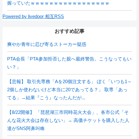
握っていたｗｗｗｗｗｗｗｗｗｗｗｗｗｗｗｗｗ
Powered by livedoor 相互RSS
おすすめ記事
爽やか青年に忍び寄るストーカー疑惑
PTA会長「PTA参加拒否した親へ最終警告。こうなってもい
い？」
【悲報】 取引先専務「Aを20個注文する」 ぼく「いつも1～
2個しか使わないけど本当に20であってる？」 取専「あっ
てる」→結果『こう』なったんだが...
【8/22開催】 「琵琶湖三市同時花火大会」、各市公式「そ
んな花火大会は存在しない」→ 高価チケットを購入した人
達がSNS阿鼻叫喚