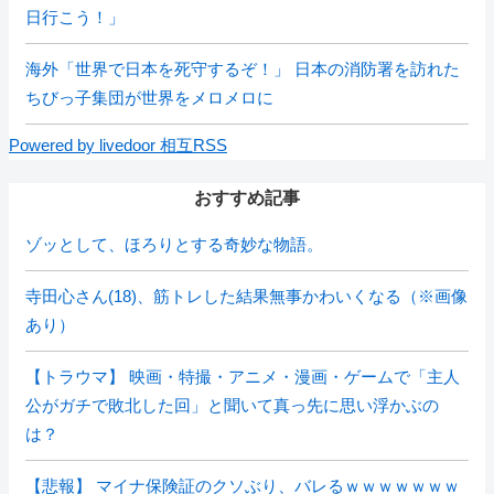
日行こう！」
海外「世界で日本を死守するぞ！」 日本の消防署を訪れた
ちびっ子集団が世界をメロメロに
Powered by livedoor 相互RSS
おすすめ記事
ゾッとして、ほろりとする奇妙な物語。
寺田心さん(18)、筋トレした結果無事かわいくなる（※画像
あり）
【トラウマ】 映画・特撮・アニメ・漫画・ゲームで「主人
公がガチで敗北した回」と聞いて真っ先に思い浮かぶの
は？
【悲報】 マイナ保険証のクソぶり、バレるｗｗｗｗｗｗｗ