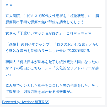
ｗｗ
京大病院、手術ミスで50代女性患者を「植物状態」に 脳
腫瘍摘出手術で腫瘍の無い部位を摘出してしまう
女さん「丁度いいマッチョが好き」←これｗｗｗｗｗ
【画像】 週刊少年ジャンプ、「ロクのおかしな家」とかい
う微妙な漫画を巻頭カラーにしたせいで100万部切る
韓国人「何故日本が世界を魅了し続け観光大国になったの
か？その理由がこちら‥」→「文化的なソフトパワーが凄
い」
飲み屋でケンカした相手をコロした男の弁護をした。そし
て数年後、因果応報を思わせる出来事が…
Powered by livedoor 相互RSS