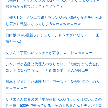
お前らから見てどう？？？？？？？
【仰天】X、メンエス嬢とラウンジ嬢が熾烈な女の争いを繰
り広げ対戦型になってしまうw w w w w w w w
日向坂OGの最新ランジェリー、もうエグいだろ・・・(画
像どーん)
女さん「丁度いいマッチョが好き」←これｗｗｗｗｗ
ジャンポケ斎藤と代理人のやりとり、「地獄すぎて完全に
コントになってる……」と衝撃を受ける人が続出中
日本をダメにした総理大臣、ワースト１位が同点でこの人
ｗｗｗｗｗｗ
サザエさん世界の夫「妻が昼食代500円しかくれない…この
弁当屋、500円で売っている！その上店員さんも美人だ！毎