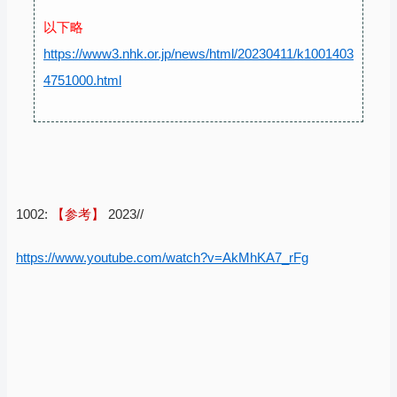
以下略
https://www3.nhk.or.jp/news/html/20230411/k1001403
4751000.html
1002:
【参考】
2023//
https://www.youtube.com/watch?v=AkMhKA7_rFg