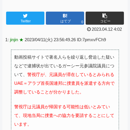
Twitter
はてブ
コピー
0
2023.04.12 4:02
1:
jinjin ★
2023/04/11(火) 23:56:49.26 ID:7pmxvFCh9
動画投稿サイトで著名人らを繰り返し脅迫した疑い
などで逮捕状が出ているガーシー元参議院議員につ
いて、
警視庁が、元議員が滞在しているとみられる
UAE＝アラブ首長国連邦に捜査員を派遣する方向で
調整していることが分かりました。
警視庁は元議員が帰国する可能性は低いとみてい
て、現地当局に捜査への協力を要請することにして
います。