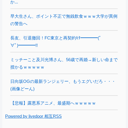
か...
早大生さん、ポイント不正で無銭飲食ｗｗｗ大学が異例
の警告へ
長友、引退撤回！FC東京と再契約ｷﾀ━━━━(ﾟ
∀ﾟ)━━━━!!
ミッチーこと及川光博さん、56歳で再婚→新しい命まで
授かるｗｗｗｗｗ
日向坂OGの最新ランジェリー、もうエグいだろ・・・
(画像どーん)
【悲報】露悪系アニメ、最盛期へｗｗｗｗｗ
Powered by livedoor 相互RSS