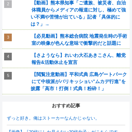
【動画】熊本県知事「ご遺族、被災者、自治
体職員からメディアの報道に対し、極めて強
い不満や苦情が出ている」記者「具体的に
は？」→
【必見動画】熊本総合病院 地震発生時の手術
室の映像が色んな意味で衝撃的だと話題に
【さようなら】れいわ大石あきこさん、離党
報告&活動休止を宣言
【閲覧注意動画】平和式典 広島ゲートパーク
にて中核派がバリキッショい“ムカデ行進”を
披露「高市！打倒！式典！粉砕！」
おすすめ記事
ずっと好き。俺はストーカーなんかじゃない。
【画像】『20代にしか見えない30代女子』がこちらです←