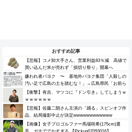
おすすめ記事
【悲報】コメ卸大手さん、営業利益83％減 高値で
買い込んだ米が売れず「損切り祭り」開幕へ
嫌われ者パヨク 〜 基地外パヨク集団「人殺しの
汚い足で広島の土を踏むな！」→広島県民「お前ら
の方が汚いんじゃ！」
【衝撃】有吉、マツコに『ドン引き』してしまうｗ
ｗｗｗｗｗｗ
【悲報】佐藤二朗さん主演の「踊る」スピンオフ作
品、結局撮影中止が決定wwwwwwwwwwww
【画像】女子プロゴルファー馬場咲希(175cm)選
手、ガチででかすぎる 【Pickup07093016】