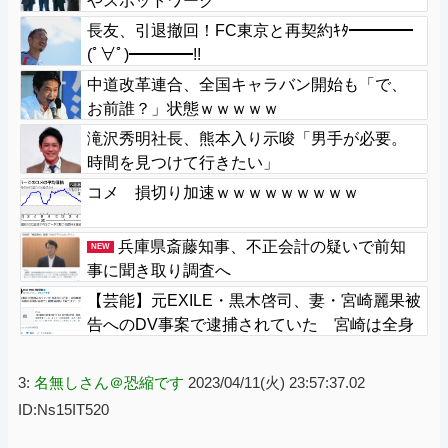
やスポットワーク
長友、引退撤回！FC東京と再契約ｷﾀ━━━━
(ﾟ∀ﾟ)━━━━!!
中道改革連合、全国キャラバン開始も「で、
お前誰？」状態ｗｗｗｗｗ
滝沢秀明社長、熊本入り示唆「男手が必要。
時間を見つけて行きたい」
コメ 損切り加速ｗｗｗｗｗｗｗｗｗ
兵庫県斎藤知事、不正会計の疑いで前知
NEW
事に聞き取り調査へ
【芸能】元EXILE・黒木啓司、妻・宮崎麗果被
告へのDV事案で逮捕されていた 宮崎は全身
打撲、頭部裂傷及び打撲、頸部損傷の怪我
3:
名無しさん＠恐縮です
2023/04/11(火) 23:57:37.02
ID:Ns15IT520