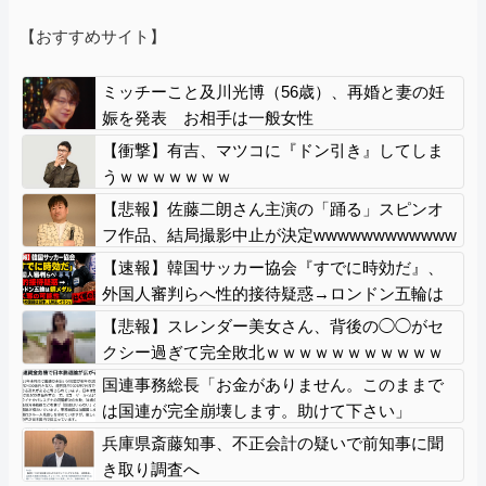
【おすすめサイト】
ミッチーこと及川光博（56歳）、再婚と妻の妊
娠を発表 お相手は一般女性
【衝撃】有吉、マツコに『ドン引き』してしま
うｗｗｗｗｗｗｗ
【悲報】佐藤二朗さん主演の「踊る」スピンオ
フ作品、結局撮影中止が決定wwwwwwwwwwww
【速報】韓国サッカー協会『すでに時効だ』、
外国人審判らへ性的接待疑惑→ロンドン五輪は
銅メダルはく奪の可能性「審判の国籍は日本、U
【悲報】スレンダー美女さん、背後の◯◯がセ
AE、イラン」
クシー過ぎて完全敗北ｗｗｗｗｗｗｗｗｗｗｗ
ｗｗｗｗ 【Pickup07093014】
国連事務総長「お金がありません。このままで
は国連が完全崩壊します。助けて下さい」
兵庫県斎藤知事、不正会計の疑いで前知事に聞
き取り調査へ