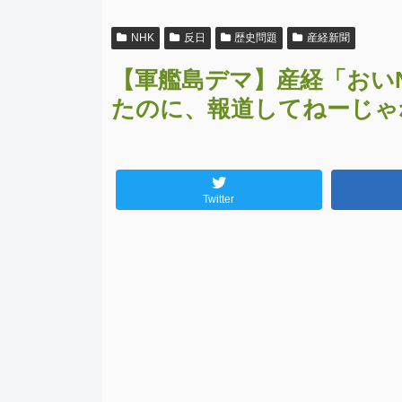
NHK
反日
歴史問題
産経新聞
【軍艦島デマ】産経「おい
たのに、報道してねーじゃ
Twitter