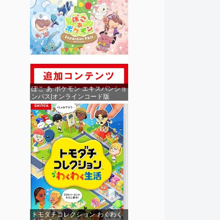
ぽこ あ ポケモン エキスパンショ
ンパス|オンラインコード版
トモダチコレクション わくわく