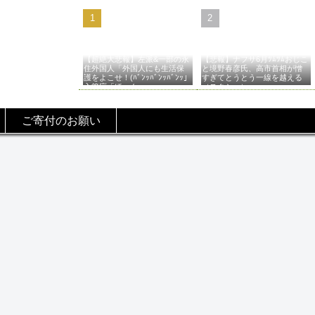
【超絶大悲報】左派&一部の永
【悲報】ナフサ6月ﾂﾑﾂﾑおじこ
住外国人「外国人にも生活保
と境野春彦氏、高市首相が憎
護をよこせ！(ﾊﾞﾝｯﾊﾞﾝｯﾊﾞﾝｯ」
すぎてとうとう一線を越える
入管庁「ほーん…」→
（スクショ）
ご寄付のお願い