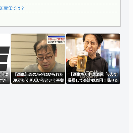
..
3.1節がある月なのに…3月のカレンダーに日本の富士山・...
無責任では？
韓国代表、コートジボワールに0対4で完敗＝韓国の反応
Powered by livedoor 相互RSS
ートに
【画像】このハゲにやられた
【画像あり】居酒屋「6人で
すぎ
JKがたくさんいるという事実
長居して会計4939円！喋りた
体はと
いだけなら公園に行ってくれ
……
（怒」