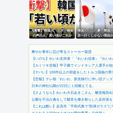
【さようなら】れいわ大石あきこさん、離党報告&活動休止を.
【徹底議論】「日本をダメにした総理大臣」←結局誰だと思う.
日本のフォント企業を買収した海外資本、「なんで自ら売上ゼ.
煽り運転の末に道路で大の字になり「降りろ！殴るぞ！」とド.
【衝撃】韓国人「エボシ御前
【動画】ロシア軍のドローンをネット発射装置で撃墜するウク.
韓国人「この夏、韓国
の声の人、若い頃がこれか
京へ行くしかない理由
休日に甥っ子をアポなし託児を押し付けてきた兄嫁！「テレビ.
よ」
ら…」→「快適そうで
「小泉やめろ！」→市民らが横浜駅前で大絶叫ｗｗｗｗｗｗｗ.
くちゃ羨ましい…（ﾌﾞﾙﾌ
＝韓国の反応
大久保佳代子「休みの日はだいたい…」まさかの習慣を暴露ｗ.
爽やか青年に忍び寄るストーカー疑惑
【いのち】れいわ支持者「『れいわ信者』『れいわ知
イオン爆発事故の遺族、社長発言にブチギレ「本当のことを話.
【カミツキ悲報】甲子園でインドネシア人選手が始球
秋田県職員さん、会見をバスローブ＆喫煙スタイルで対応して.
【ヤバい】100件以上の窃盗をしたトルコ国籍の男3
日本をダメにした総理大臣、ワースト１位が同点でこの人ｗｗ.
【悲報】テレ朝「れいわ、新党移行に伴い旧グッズ
ジャンポケ斎藤と代理人のやりとり、「地獄すぎて完全にコン.
日本の神社仏閣が22日に１回燃えてる。
【画像】 日本共産党の街宣車、ほんと碌でもないな
【さようなら】れいわ大石あきこさん、離党報告&
積水ハウス「地面師に55億円騙し取られた…」ワイ「はえー.
公園を不法占拠をして騒音を撒き散らした反対派を
【悲報】 ドル円、年末150円割れへｗｗｗｗｗ
【これは酷い】反高市「平和式典で“防弾ガラス”に
【画像】 今のクソガキ共、これを見たこと無くて渡されたら.