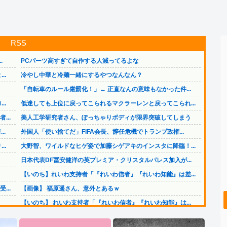
RSS
.
PCパーツ高すぎて自作する人減ってるよな
..
冷やし中華と冷麺一緒にするやつなんなん？
「自転車のルール厳罰化！」← 正直なんの意味もなかった件...
..
低迷しても上位に戻ってこられるマクラーレンと戻ってこられ...
..
美人工学研究者さん、ぽっちゃりボディが限界突破してしまう
..
外国人「使い捨てだ」FIFA会長、辞任危機でトランプ政権...
..
大野智、ワイルドなヒゲ姿で加藤シゲアキのインスタに降臨！...
日本代表DF冨安健洋の英プレミア・クリスタルパレス加入が...
【いのち】れいわ支持者「『れいわ信者』『れいわ知能』は差...
..
【画像】 福原遥さん、意外とあるｗ
【いのち】 れいわ支持者「『れいわ信者』『れいわ知能』は...
.
日本をダメにした総理大臣、ワースト１位が同点でこの人ｗｗ...