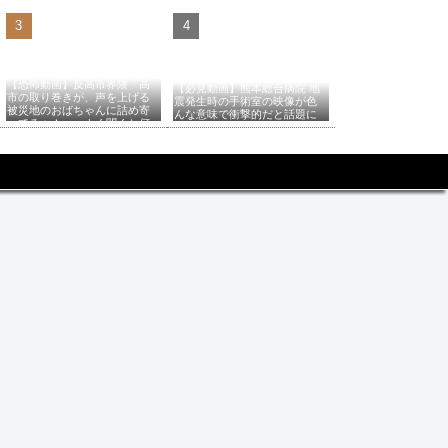
【恐怖動画】反高市界隈「高
【必見動画】熊本総合病院 地
市の取り巻きが、声を上げる
震発生時の手術室の映像が色
被災地のおばちゃんに詰め寄
んな意味で衝撃的だと話題に
ってるぅ！」→よく聞くと何
やらヤバいことを言っている
と話題に…