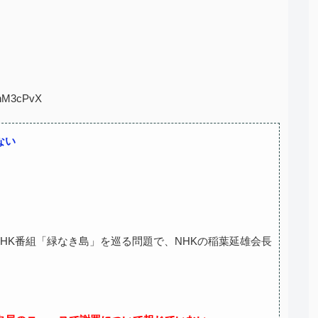
ynM3cPvX
ない
HK番組「緑なき島」を巡る問題で、NHKの稲葉延雄会長