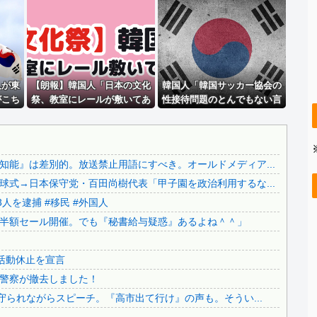
..
日本をダメにした総理大臣、ワースト１位が同点でこの人ｗｗ...
..
ジャンポケ斎藤と代理人のやりとり、「地獄すぎて完全にコン...
..
【画像】 日本共産党の街宣車、ほんと碌でもないな
..
積水ハウス「地面師に55億円騙し取られた…」ワイ「はえー...
..
人が東
【画像】 今のクソガキ共、これを見たこと無くて渡されたら...
【朗報】韓国人「日本の文化
韓国人「韓国サッカー協会の
がこち
祭、教室にレールが敷いてあ
性接待問題のとんでもない言
..
【画像】 今のクソガキ共、これを見たこと無くて渡されたら...
めちゃ
る」
い訳がこちら…」→「もはや
..
【カミツキ悲報】甲子園でインドネシア人選手が始球式→日本...
ﾞﾙ」
自白だろこれ…（ﾌﾞﾙﾌﾞﾙ」＝
韓国の反応
..
【ヤバい】100件以上の窃盗をしたトルコ国籍の男3人を逮...
能』は差別的。放送禁止用語にすべき。オールドメディア...
..
【悲報】テレ朝「れいわ、新党移行に伴い旧グッズ半額セール...
式→日本保守党・百田尚樹代表「甲子園を政治利用するな...
..
日本の神社仏閣が22日に１回燃えてる。
人を逮捕 #移民 #外国人
..
【さようなら】れいわ大石あきこさん、離党報告&活動休止を...
半額セール開催。でも『秘書給与疑惑』あるよね＾＾」
..
公園を不法占拠をして騒音を撒き散らした反対派を警察が撤去...
どうなる？河合ゆうすけが県知事選へ立候補！
活動休止を宣言
..
財源言わない減税は無責任！→使い方言わないのも無責任では...
警察が撤去しました！
日本旅行キャンセルすべきか…1万年ぶり史上最大級の火山の...
守られながらスピーチ。『高市出て行け』の声も。そうい...
..
無気力な韓国代表、オーストリアにも0-1で敗北…3月のA...