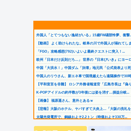
外国人「とてつもない逸材がいる」15歳FW礒部怜夢、衝撃..
【動画】 よく助けられたな。岐阜の川で外国人が溺れてしま.
「FGO」攻略感想(792)いよいよ最終クエストに突入！...
欧州「日本だけ反則だろ…」 世界の『日本びいき』にヨーロ.
中国「大洪水！」中国ダム「決壊」地元民「公式発表より死者.
中国人のリウさん、新エネ車で国境越えたら遠隔操作で30時.
【平和宣言を非難】 ロシア外務省報道官「広島市長は『偽り.
K-POPアイドルの約半数が3年後には姿を消す…損益分岐...
【画像】 福原遥さん、意外とあるｗ
【悲報】大阪のホテル、ヤバすぎて大炎上…「大阪の洗礼を受.
太陽光発電所で、銅線およそ2.2トン（時価およそ330万...
【悲報】面識ないJCに不同意性交したバイト男（56）が怖..