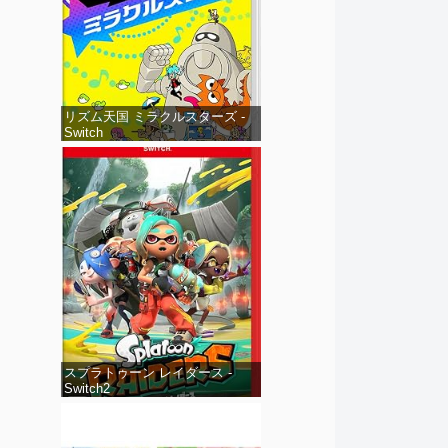
リズム天国 ミラクルスターズ -
Switch
スプラトゥーン レイダース -
Switch2