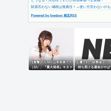
どうなる？河合ゆうすけが県知事選へ立候補！
彼氏が『この車』買おうとして私とケンカになってるんだけど.
財源言わない減税は無責任！→使い方言わないのも
Powered by livedoor 相互RSS
Powered by livedoor 相互RSS
【衝撃】元TBS山本里菜アナ
左遷された財務省エリ
（32）、『重大発表』キタァ
待ち受ける運命がやば
アアアアーーーー！！
る！と話題に、経歴自
んでもないものだが