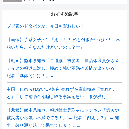
おすすめ記事
ブブ家のドタバタが、今日も愛おしい！
【画像】芋系女子大生「え～！？ 私と付き合いたい？ 私
脱いだらこんなんだけどいいの…？🥺」
【動画】熊本県知事「ご遺族、被災者、自治体職員からメ
ディアの報道に対し、極めて強い不満や苦情が出ている」
記者「具体的には？」→
中国、止められないEV製造 売れず在庫山積み「売れたこ
と」にして補助金を騙し取る事案を思いつきが横行
【悲報】熊本県知事、報道陣土足取材にマジギレ「遺族や
被災者から強い不満でてる！」 → 記者「例えば？」 → 知
事、怒り通り越して呆れてしまう …...