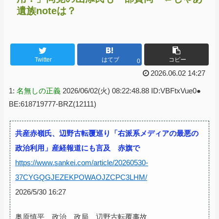
遺族noteは？
Twitter
はてブ
コピー
0
2026.06.02 14:27
1:
名無しの正義
2026/06/02(火) 08:22:48.88 ID:VBFtxVue0●
BE:618719777-BRZ(12111)
共産赤嶺氏、辺野古転覆巡り「右派系メディアの最悪の
政治利用」産経報道にも言及 赤旗で
https://www.sankei.com/article/20260530-
37CYGQGJEZEKPOWAOJZCPC3LHM/
2026/5/30 16:27
奥原慎平 政治 政局 辺野古転覆事故