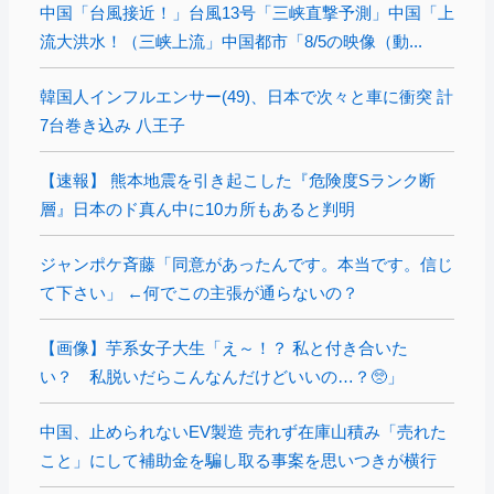
中国「台風接近！」台風13号「三峡直撃予測」中国「上
流大洪水！（三峡上流」中国都市「8/5の映像（動...
韓国人インフルエンサー(49)、日本で次々と車に衝突 計
7台巻き込み 八王子
【速報】 熊本地震を引き起こした『危険度Sランク断
層』日本のド真ん中に10カ所もあると判明
ジャンポケ斉藤「同意があったんです。本当です。信じ
て下さい」 ←何でこの主張が通らないの？
【画像】芋系女子大生「え～！？ 私と付き合いた
い？ 私脱いだらこんなんだけどいいの…？🥺」
中国、止められないEV製造 売れず在庫山積み「売れた
こと」にして補助金を騙し取る事案を思いつきが横行