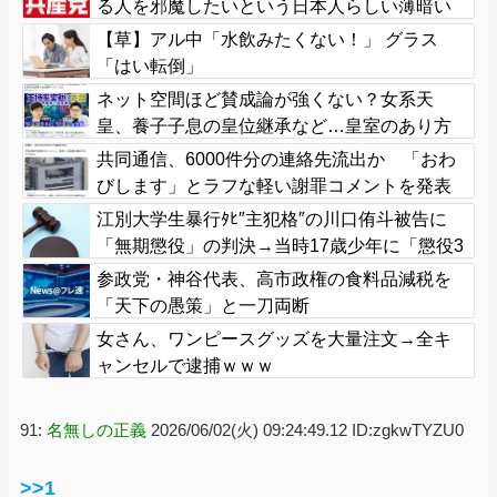
る人を邪魔したいという日本人らしい薄暗い
欲望のせい」
【草】アル中「水飲みたくない！」 グラス
「はい転倒」
ネット空間ほど賛成論が強くない？女系天
皇、養子子息の皇位継承など…皇室のあり方
に関する意識調査で見えた意外な結果とは
共同通信、6000件分の連絡先流出か 「おわ
びします」とラフな軽い謝罪コメントを発表
江別大学生暴行ﾀﾋ″主犯格″の川口侑斗被告に
「無期懲役」の判決→当時17歳少年に「懲役3
0年」の判決
参政党・神谷代表、高市政権の食料品減税を
「天下の愚策」と一刀両断
女さん、ワンピースグッズを大量注文→全キ
ャンセルで逮捕ｗｗｗ
91:
名無しの正義
2026/06/02(火) 09:24:49.12 ID:zgkwTYZU0
>>1