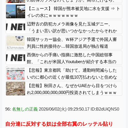
天下の恥晒し者です」→石破茂も防弾ガラスで
【ニュース】 韓国が熊本被災地に水を支援 ⇒ ト
演説してました
イレの水にｗｗｗｗｗｗｗ
辺野古の防犯カメラ画像を見た玉城デニー、
「うまい言い訳が思いつかなかったからそれか
よ」と有権者を呆れさせるコメントを……
韓国サッカー協会、Ｗ杯アジア予選で外国人審
判員に性的接待か…韓国放送局が独占報道
西側からの手痛い指摘に激怒した中国総領事
館、「これが米国人Youtuberが紹介する本当の
中国だ」と動画を公開するも……
【悲報】東京都民「助けて。通勤時間減らした
いのに都心の近くが最低10万払わないと住めな
いの」
【悲報】秋田さん、なぜかUAEから目をつけら
れ2,000,000,000,000円投資されてしまうｗｗｗ
ｗｗ
96:
名無しの正義
2026/06/02(火) 09:29:50.17 ID:B2dUiQNS0
自分達に反対する奴は全部右翼のレッテル貼り