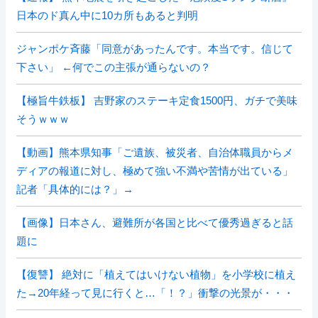
日本のド真ん中に10カ所もあると判明
ジャンポケ斉藤「同意があったんです。本当です。信じて
下さい」 ←何でこの主張が通らないの？
【極旨牛鉄板】 吉野家のステーキ定食1500円、ガチで美味
そうｗｗｗ
【動画】熊本県知事「ご遺族、被災者、自治体職員からメ
ディアの報道に対し、極めて強い不満や苦情が出ている」
記者「具体的には？」→
【画像】日本さん、避難所が各国と比べて優秀過ぎると話
題に
【復讐】 絶対に「植えてはいけない植物」を小学校に植え
た→20年経って見に行くと…「！？」衝撃の光景が・・・