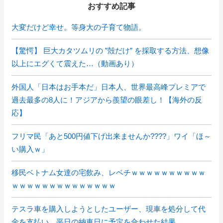
おすすめ記事
大変だけど幸せ。等身大の子育て物語。
【驚愕】 巨大カタツムリの ”殻だけ” を採取する方法、想像
以上にエグくて震えた…（動画あり）
外国人「日本はお手本だ」日本人、世界最高峰プレミアで
過去最多の8人に！アジアから羨望の眼差し！【海外の反
応】
フリマ民「あと500円値下げ出来ませんか????」ワイ「ほ～
い購入ｗ」
移民ベトナム女達の宅飲み、レベチｗｗｗｗｗｗｗｗｗｗ
ｗｗｗｗｗｗｗｗｗｗｗｗｗｗ
テスラ車を購入しようとしたユーザー、現車を処分して代
金を支払い、平日の納車日に予定を合わせた結果……