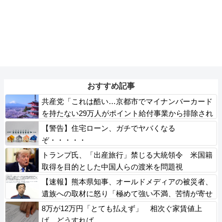
おすすめ記事
共産党「これは酷い…京都市でマイナンバーカード
を持たない29万人がポイント給付事業から排除され
た」
【警告】住宅ローン、ガチでヤバくなる
ぞ・・・・・
トランプ氏、「出産旅行」禁じる大統領令 米国籍
取得を目的とした中国人らの渡米を問題視
【速報】熊本県知事、オールドメディアの被災者、
遺族への取材に怒り「極めて強い不満、苦情が寄せ
られた」
8万が12万円「とても払えず」 相次ぐ家賃値上
げ、どうすれば