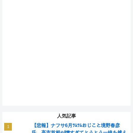
人気記事
【悲報】ナフサ6月ﾂﾑﾂﾑおじこと境野春彦
氏、高市首相が憎すぎてとうとう一線を越え