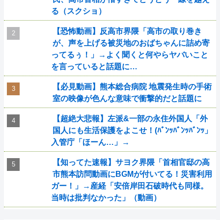
る（スクショ）
【恐怖動画】反高市界隈「高市の取り巻き
が、声を上げる被災地のおばちゃんに詰め寄
ってるぅ！」→よく聞くと何やらヤバいこと
を言っていると話題に…
【必見動画】熊本総合病院 地震発生時の手術
室の映像が色んな意味で衝撃的だと話題に
【超絶大悲報】左派&一部の永住外国人「外
国人にも生活保護をよこせ！(ﾊﾞﾝｯﾊﾞﾝｯﾊﾞﾝｯ」
入管庁「ほーん…」→
【知ってた速報】サヨク界隈「首相官邸の高
市熊本訪問動画にBGMが付いてる！災害利用
ガー！」→産経「安倍岸田石破時代も同様。
当時は批判なかった」（動画）