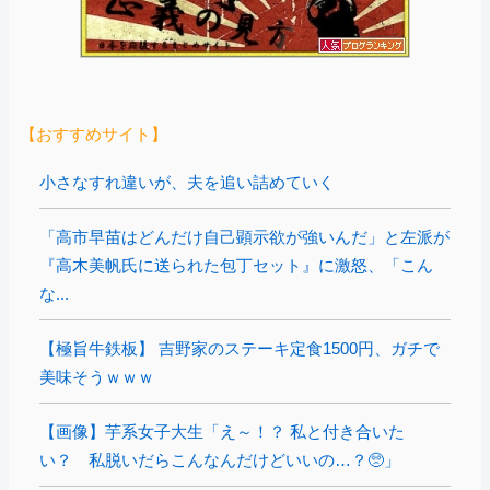
【おすすめサイト】
小さなすれ違いが、夫を追い詰めていく
「高市早苗はどんだけ自己顕示欲が強いんだ」と左派が
『高木美帆氏に送られた包丁セット』に激怒、「こん
な...
【極旨牛鉄板】 吉野家のステーキ定食1500円、ガチで
美味そうｗｗｗ
【画像】芋系女子大生「え～！？ 私と付き合いた
い？ 私脱いだらこんなんだけどいいの…？🥺」