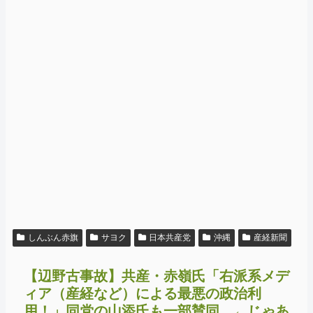
しんぶん赤旗
サヨク
日本共産党
沖縄
産経新聞
【辺野古事故】共産・赤嶺氏「右派系メデ
ィア（産経など）による最悪の政治利
用！」同党の山添氏も一部賛同 ←じゃあ