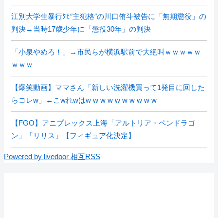
江別大学生暴行ﾀﾋ″主犯格″の川口侑斗被告に「無期懲役」の
判決→当時17歳少年に「懲役30年」の判決
「小泉やめろ！」→市民らが横浜駅前で大絶叫ｗｗｗｗｗ
ｗｗｗ
【爆笑動画】ママさん「新しい洗濯機買って1発目に回した
らコレw」←こwれwはw w w w w w w w w w
【FGO】アニプレックス上海「アルトリア・ペンドラゴ
ン」「リリス」【フィギュア化決定】
Powered by livedoor 相互RSS