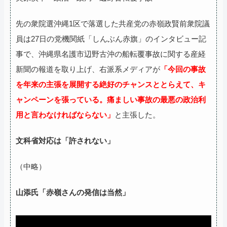
先の衆院選沖縄1区で落選した共産党の赤嶺政賢前衆院議
員は27日の党機関紙「しんぶん赤旗」のインタビュー記
事で、沖縄県名護市辺野古沖の船転覆事故に関する産経
新聞の報道を取り上げ、右派系メディアが
「今回の事故
を年来の主張を展開する絶好のチャンスととらえて、キ
ャンペーンを張っている。痛ましい事故の最悪の政治利
用と言わなければならない」
と主張した。
文科省対応は「許されない」
（中略）
山添氏「赤嶺さんの発信は当然」