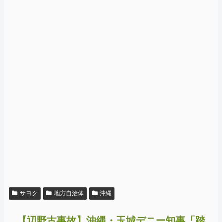
サヨク
地方自治体
沖縄
【辺野古事故】沖縄・玉城デニー知事「踏