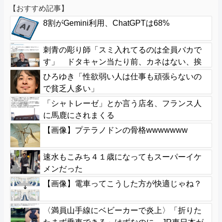
【おすすめ記事】
8割がGemini利用、ChatGPTは68%
刺青の彫り師「スミ入れてるのは全員バカで
す」 ドタキャン当たり前、カネはない、挨
拶もできない
ひろゆき「性欲弱い人は仕事も頑張らないの
で貧乏人多い」
「シャトレーゼ」とか言う店名、フランス人
に馬鹿にされまくる
【画像】プテラノドンの骨格wwwwwww
速水もこみち４１歳になってもスーパーイケ
メンだった
【画像】電車ってこうした方が快適じゃね？
〈満員山手線にベビーカーで炎上〉「折りた