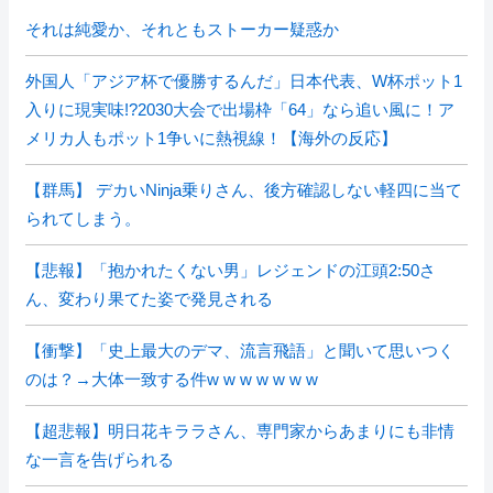
それは純愛か、それともストーカー疑惑か
外国人「アジア杯で優勝するんだ」日本代表、W杯ポット1
入りに現実味!?2030大会で出場枠「64」なら追い風に！ア
メリカ人もポット1争いに熱視線！【海外の反応】
【群馬】 デカいNinja乗りさん、後方確認しない軽四に当て
られてしまう。
【悲報】「抱かれたくない男」レジェンドの江頭2:50さ
ん、変わり果てた姿で発見される
【衝撃】「史上最大のデマ、流言飛語」と聞いて思いつく
のは？→大体一致する件w w w w w w w
【超悲報】明日花キララさん、専門家からあまりにも非情
な一言を告げられる