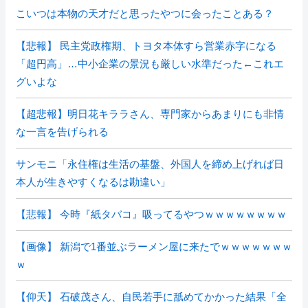
こいつは本物の天才だと思ったやつに会ったことある？
【悲報】 民主党政権期、トヨタ本体すら営業赤字になる
「超円高」…中小企業の景況も厳しい水準だった←これエ
グいよな
【超悲報】明日花キララさん、専門家からあまりにも非情
な一言を告げられる
サンモニ「永住権は生活の基盤、外国人を締め上げれば日
本人が生きやすくなるは勘違い」
【悲報】 今時『紙タバコ』吸ってるやつｗｗｗｗｗｗｗｗ
【画像】 新潟で1番並ぶラーメン屋に来たでｗｗｗｗｗｗｗ
ｗ
【仰天】 石破茂さん、自民若手に舐めてかかった結果「全