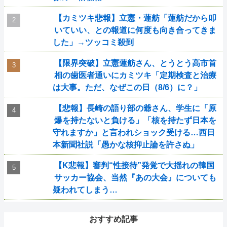
【カミツキ悲報】立憲・蓮舫「蓮舫だから叩
いていい、との報道に何度も向き合ってきま
した」→ツッコミ殺到
【限界突破】立憲蓮舫さん、とうとう高市首
相の歯医者通いにカミツキ「定期検査と治療
は大事。ただ、なぜこの日（8/6）に？」
【悲報】長崎の語り部の爺さん、学生に「原
爆を持たないと負ける」「核を持たず日本を
守れますか」と言われショック受ける…西日
本新聞社説「愚かな核抑止論を許さぬ」
【K悲報】審判“性接待”発覚で大揺れの韓国
サッカー協会、当然『あの大会』についても
疑われてしまう…
おすすめ記事