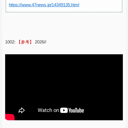
https://www.47news.jp/14349135.html
1002:
【参考】
2026//