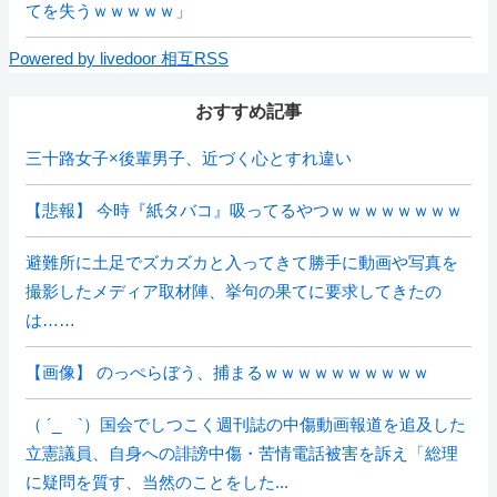
てを失うｗｗｗｗｗ」
Powered by livedoor 相互RSS
おすすめ記事
三十路女子×後輩男子、近づく心とすれ違い
【悲報】 今時『紙タバコ』吸ってるやつｗｗｗｗｗｗｗｗ
避難所に土足でズカズカと入ってきて勝手に動画や写真を
撮影したメディア取材陣、挙句の果てに要求してきたの
は……
【画像】 のっぺらぼう、捕まるｗｗｗｗｗｗｗｗｗｗ
（ ´_ゝ`）国会でしつこく週刊誌の中傷動画報道を追及した
立憲議員、自身への誹謗中傷・苦情電話被害を訴え「総理
に疑問を質す、当然のことをした...