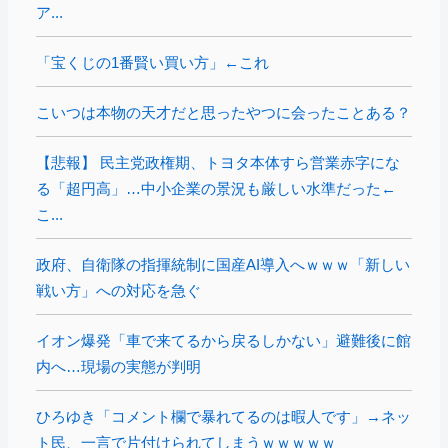
ア...
「宝くじの1番賢い買い方」←これ
こいつは本物の天才だと思ったやつに会ったことある？
【悲報】 民主党政権期、トヨタ本体すら営業赤字にな
る「超円高」…中小企業の景況も厳しい水準だった←
こ...
政府、自衛隊の指揮統制に国産AI導入へｗｗｗ「新しい
戦い方」への対応を急ぐ
イオン爆発「車で来てるから戻るしかない」避難後に館
内へ…現場の実態が判明
ひろゆき「コメント欄で暴れてるのは暇人です」→ネッ
ト民、一言で片付けられてしまうｗｗｗｗｗ