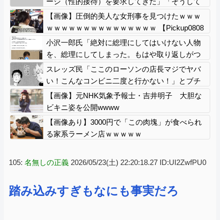
ージ（性的接待）を要求してきた」「そうして
やらないと、笛をうまく吹いてくれないでしょ
【画像】圧倒的美人な女刑事を見つけたｗｗｗ
う」と主張
ｗｗｗｗｗｗｗｗｗｗｗｗｗｗｗ 【Pickup0808
2906】
小沢一郎氏「絶対に総理にしてはいけない人物
を、総理にしてしまった。もはや取り返しがつ
かない」
スレッズ民「ここのローソンの店長マジでヤバ
い！こんなコンビニ二度と行かない！」とブチ
ギレ→被害者アピするも「ヤバイのはお前だ
【画像】元NHK気象予報士・吉井明子 大胆な
よ」とツッコミ殺到ｗｗｗｗｗｗｗ
ビキニ姿を公開wwww
【画像あり】3000円で「この肉塊」が食べられ
る家系ラーメン店ｗｗｗｗｗ
105:
名無しの正義
2026/05/23(土) 22:20:18.27 ID:UI2ZwfPU0
踏み込みすぎもなにも事実だろ