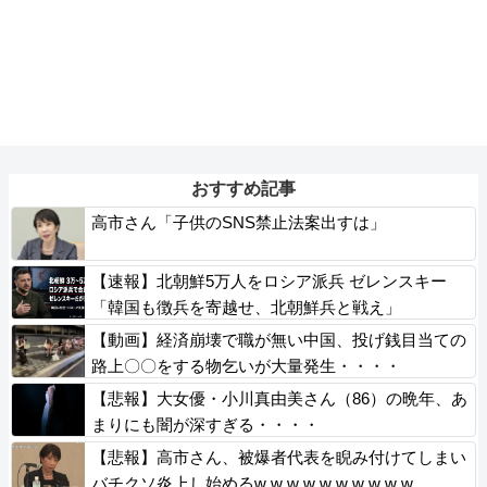
おすすめ記事
高市さん「子供のSNS禁止法案出すは」
【速報】北朝鮮5万人をロシア派兵 ゼレンスキー
「韓国も徴兵を寄越せ、北朝鮮兵と戦え」
【動画】経済崩壊で職が無い中国、投げ銭目当ての
路上〇〇をする物乞いが大量発生・・・・
【悲報】大女優・小川真由美さん（86）の晩年、あ
まりにも闇が深すぎる・・・・
【悲報】高市さん、被爆者代表を睨み付けてしまい
バチクソ炎上し始めるw w w w w w w w w w