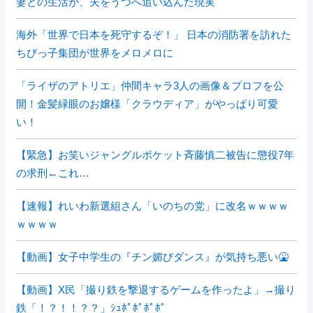
妻との生活が、夫をうつへ追い込んだ現実
海外「世界で日本を死守するぞ！」 日本の消防署を訪れた
ちびっ子集団が世界をメロメロに
「ライザのアトリエ」仲間キャラ3人の画像＆プロフを公
開！金髪緑眼のお嬢様「クラウディア」がやっぱり可愛
い！
【緊急】お笑いジャングルポケット斉藤慎二被告に懲役7年
の求刑←これ…
【速報】れいわ新選組さん「いのちの党」に改名ｗｗｗｗ
ｗｗｗｗ
【動画】女子中学生の『チン媚びダンス』が気持ち悪い🤮
【動画】X民「撮り鉄を撃退するゲームを作ったよ」→撮り
鉄「！？！！？？」ｼｭﾎﾟﾎﾟﾎﾟﾎﾟ