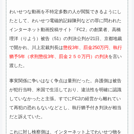
わいせつな動画を不特定多数の人が閲覧できるようにし
たとして、わいせつ電磁的記録陳列などの罪に問われた
インターネット動画投稿サイト「FC2」の創業者、高橋
理洋（りよう）被告（51）の判決公判が21日、京都地裁
で開かれ、川上宏裁判長は
懲役3年、罰金250万円、執行
猶予5年（求刑懲役3年、罰金２５０万円）の判決
を言い
渡した。
事実関係に争いはなく争点は量刑だった。弁護側は被告
が犯行当時、米国で生活しており、違法性を明確に認識
していなかったと主張。すでにFC2の経営から離れてい
て再犯の恐れもないなどとし、執行猶予付き判決が相当
だと訴えていた。
これに対し検察側は、インターネット上でわいせつ物を