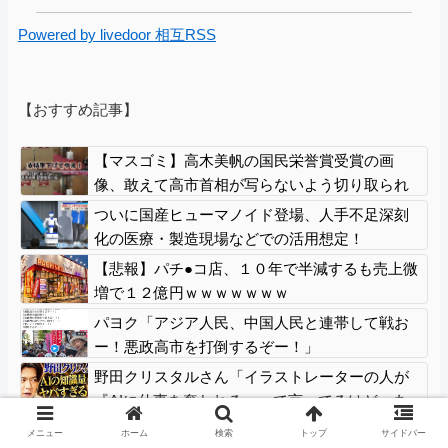
Powered by livedoor 相互RSS
【おすすめ記事】
【マスゴミ】高木美帆の国民栄誉賞受賞の画
像、敢えて高市首相が写らないよう切り取られ
る
ついに国産ヒューマノイド登場、人手不足深刻
化の医療・製造現場などでの活用想定！
【悲報】パチ●コ店、１０年で半減するも売上微
増で１２億円ｗｗｗｗｗｗｗ
パヨク「アジア人民、中国人民と連帯して戦お
ー！悪政高市を打倒するぞー！」
野田クリスタルさん「イラストレーターの人が
『AIに仕事を奪われる』って言ってるけど、あ
なた達は"仕事を奪う側"じゃない？」
【速報】子どもたちのヒーロー・任天堂、熊本
メニュー
ホーム
検索
トップ
サイドバー