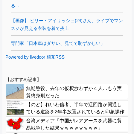
る...
【画像】 ビリー・アイリッシュ(24)さん、ライブでマン
スジが見える衣装を着て炎上
専門家「日本車はダサい、見てて恥ずかしい」
Powered by livedoor 相互RSS
【おすすめ記事】
無期懲役、去年の仮釈放わずか４人…もう実
質終身刑だった
【のど】れいわ信者、半年で迂回路が開通し
ている道路を2年半放置されていると印象操作
してしまう
台湾メディア「中国がレアアースを武器に貿
易戦争した結果ｗｗｗｗｗｗｗｗ」