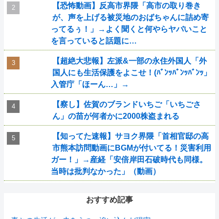
【恐怖動画】反高市界隈「高市の取り巻き
が、声を上げる被災地のおばちゃんに詰め寄
ってるぅ！」→よく聞くと何やらヤバいこと
を言っていると話題に…
【超絶大悲報】左派&一部の永住外国人「外
国人にも生活保護をよこせ！(ﾊﾞﾝｯﾊﾞﾝｯﾊﾞﾝｯ」
入管庁「ほーん…」→
【察し】佐賀のブランドいちご「いちごさ
ん」の苗が何者かに2000株盗まれる
【知ってた速報】サヨク界隈「首相官邸の高
市熊本訪問動画にBGMが付いてる！災害利用
ガー！」→産経「安倍岸田石破時代も同様。
当時は批判なかった」（動画）
おすすめ記事