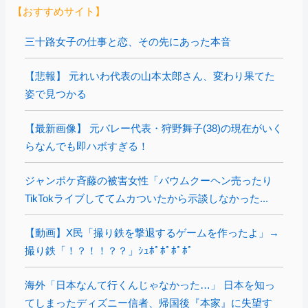
【おすすめサイト】
三十路女子の仕事と恋、その先にあった本音
【悲報】 元れいわ代表の山本太郎さん、変わり果てた
姿で見つかる
【最新画像】 元バレー代表・狩野舞子(38)の現在がいく
らなんでも即ハボすぎる！
ジャンポケ斉藤の被害女性「バウムクーヘン売ったり
TikTokライブしててムカついたから示談しなかった...
【動画】X民「撮り鉄を撃退するゲームを作ったよ」→
撮り鉄「！？！！？？」ｼｭﾎﾟﾎﾟﾎﾟﾎﾟ
海外「日本なんて行くんじゃなかった…」 日本を知っ
てしまったディズニー信者、帰国後『本家』に失望す