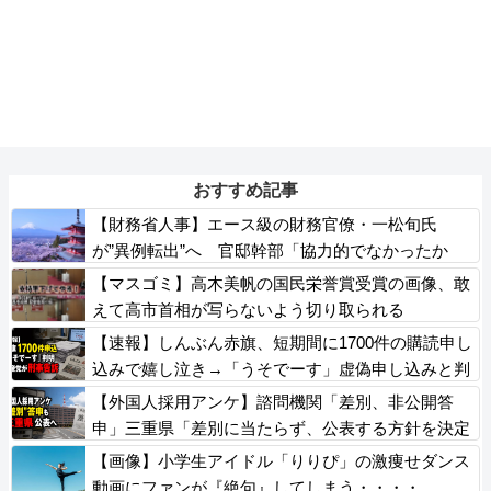
おすすめ記事
【財務省人事】エース級の財務官僚・一松旬氏
が”異例転出”へ 官邸幹部「協力的でなかったか
ら」
【マスゴミ】高木美帆の国民栄誉賞受賞の画像、敢
えて高市首相が写らないよう切り取られる
【速報】しんぶん赤旗、短期間に1700件の購読申し
込みで嬉し泣き→「うそでーす」虚偽申し込みと判
明→ 共産党が刑事告訴「厳重な処罰を求める」
【外国人採用アンケ】諮問機関「差別、非公開答
申」三重県「差別に当たらず、公表する方針を決定
した」
【画像】小学生アイドル「りりぴ」の激痩せダンス
動画にファンが『絶句』してしまう・・・・