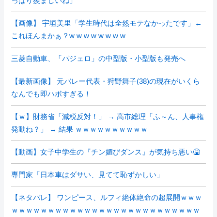
っぱり羨ましいね」
【画像】 宇垣美里「学生時代は全然モテなかったです」←
これほんまかぁ？w w w w w w w w
三菱自動車、「パジェロ」の中型版・小型版も発売へ
【最新画像】 元バレー代表・狩野舞子(38)の現在がいくら
なんでも即ハボすぎる！
【ｗ】財務省「減税反対！」 → 高市総理「ふ～ん、人事権
発動ね？」 → 結果 ｗｗｗｗｗｗｗｗｗｗ
【動画】女子中学生の『チン媚びダンス』が気持ち悪い🤮
専門家「日本車はダサい、見てて恥ずかしい」
【ネタバレ】 ワンピース、ルフィ絶体絶命の超展開ｗｗｗ
ｗｗｗｗｗｗｗｗｗｗｗｗｗｗｗｗｗｗｗｗｗｗｗｗｗｗ