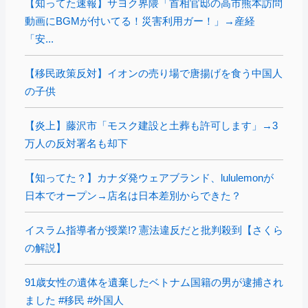
【知ってた速報】サヨク界隈「首相官邸の高市熊本訪問
動画にBGMが付いてる！災害利用ガー！」→産経
「安...
【移民政策反対】イオンの売り場で唐揚げを食う中国人
の子供
【炎上】藤沢市「モスク建設と土葬も許可します」→3
万人の反対署名も却下
【知ってた？】カナダ発ウェアブランド、lululemonが
日本でオープン→店名は日本差別からできた？
イスラム指導者が授業!? 憲法違反だと批判殺到【さくら
の解説】
91歳女性の遺体を遺棄したベトナム国籍の男が逮捕され
ました #移民 #外国人