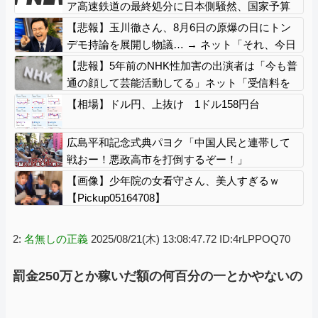
ア高速鉄道の最終処分に日本側騒然、国家予算
は使わないというと何が財源なんだ？
【悲報】玉川徹さん、8月6日の原爆の日にトン
デモ持論を展開し物議… → ネット「それ、今日
言うことなのか…？」ｗｗｗｗｗｗｗｗｗｗｗ
【悲報】5年前のNHK性加害の出演者は「今も普
ｗｗ
通の顔して芸能活動してる」ネット「受信料を
取るくらいなら詳細を伝えよ」
【相場】ドル円、上抜け 1ドル158円台
広島平和記念式典パヨク「中国人民と連帯して
戦おー！悪政高市を打倒するぞー！」
【画像】少年院の女看守さん、美人すぎるｗ
【Pickup05164708】
2:
名無しの正義
2025/08/21(木) 13:08:47.72 ID:4rLPPOQ70
罰金250万とか稼いだ額の何百分の一とかやないの