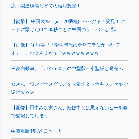
療・製造現場などでの活用想定！
【衝撃】 中国製ルーター20機種にバックドア発見！ ネ
ットに繋ぐだけで35秒ごとに中国のサーバーと通...
【画像】 宇垣美里「学生時代は全然モテなかったで
す」←これほんまかぁ？w w w w w w w w
三菱自動車、「パジェロ」の中型版・小型版も発売へ
女さん、ワンピースグッズを大量注文→全キャンセルで
逮捕ｗｗｗ
【画像】田中みな実さん、妊娠中とは思えないヒール姿
で登場してしまう
中露軍艦4隻が“日本一周”