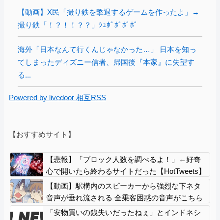
【動画】X民「撮り鉄を撃退するゲームを作ったよ」→
撮り鉄「！？！！？？」ｼｭﾎﾟﾎﾟﾎﾟﾎﾟ
海外「日本なんて行くんじゃなかった…」 日本を知っ
てしまったディズニー信者、帰国後『本家』に失望す
る...
Powered by livedoor 相互RSS
【おすすめサイト】
【悲報】「ブロック人数を調べるよ！」←好奇
心で開いたら終わるサイトだった【HotTweets】
【動画】駅構内のスピーカーから強烈な下ネタ
音声が垂れ流される 全乗客困惑の音声がこちら
ｗｗｗｗｗｗ
「安物買いの銭失いだったねぇ」とインドネシ