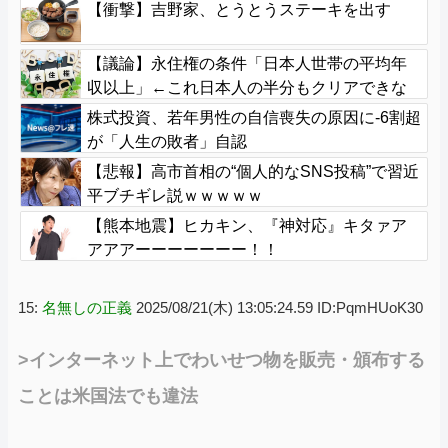
【衝撃】吉野家、とうとうステーキを出す
【議論】永住権の条件「日本人世帯の平均年
収以上」←これ日本人の半分もクリアできな
いだろ
株式投資、若年男性の自信喪失の原因に-6割超
が「人生の敗者」自認
【悲報】高市首相の“個人的なSNS投稿”で習近
平ブチギレ説ｗｗｗｗｗ
【熊本地震】ヒカキン、『神対応』キタァア
アアアーーーーーーー！！
15:
名無しの正義
2025/08/21(木) 13:05:24.59 ID:PqmHUoK30
>インターネット上でわいせつ物を販売・頒布する
ことは米国法でも違法