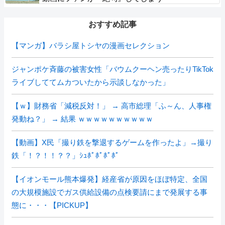
おすすめ記事
【マンガ】バラシ屋トシヤの漫画セレクション
ジャンポケ斉藤の被害女性「バウムクーヘン売ったりTikTok
ライブしててムカついたから示談しなかった」
【ｗ】財務省「減税反対！」 → 高市総理「ふ～ん、人事権
発動ね？」 → 結果 ｗｗｗｗｗｗｗｗｗｗ
【動画】X民「撮り鉄を撃退するゲームを作ったよ」→撮り
鉄「！？！！？？」ｼｭﾎﾟﾎﾟﾎﾟﾎﾟ
【イオンモール熊本爆発】経産省が原因をほぼ特定、全国
の大規模施設でガス供給設備の点検要請にまで発展する事
態に・・・【PICKUP】