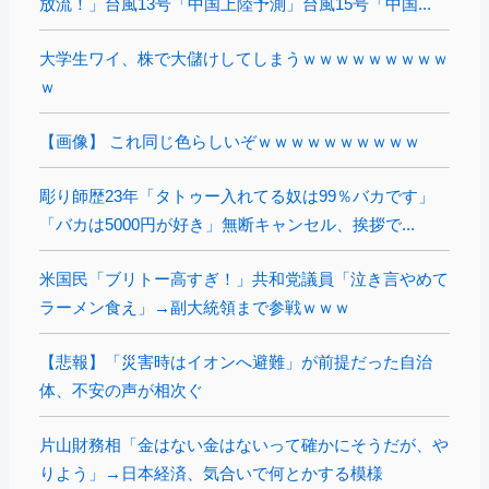
放流！」台風13号「中国上陸予測」台風15号「中国...
大学生ワイ、株で大儲けしてしまうｗｗｗｗｗｗｗｗｗ
ｗ
【画像】 これ同じ色らしいぞｗｗｗｗｗｗｗｗｗｗ
彫り師歴23年「タトゥー入れてる奴は99％バカです」
「バカは5000円が好き」無断キャンセル、挨拶で...
米国民「ブリトー高すぎ！」共和党議員「泣き言やめて
ラーメン食え」→副大統領まで参戦ｗｗｗ
【悲報】「災害時はイオンへ避難」が前提だった自治
体、不安の声が相次ぐ
片山財務相「金はない金はないって確かにそうだが、や
りよう」→日本経済、気合いで何とかする模様