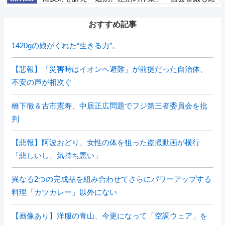
ずいきなり厳格化する国に誰が来ますか！」「今す
ぐ撤回を」
おすすめ記事
1420gの娘がくれた“生きる力”。
【悲報】「災害時はイオンへ避難」が前提だった自治体、
不安の声が相次ぐ
橋下徹＆古市憲寿、中居正広問題でフジ第三者委員会を批
判
【悲報】阿波おどり、女性の体を狙った盗撮動画が横行
「悲しいし、気持ち悪い」
異なる2つの完成品を組み合わせてさらにパワーアップする
料理「カツカレー」以外にない
【画像あり】洋服の青山、今更になって「空調ウェア」を