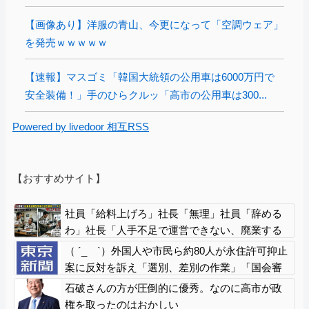
【画像あり】洋服の青山、今更になって「空調ウェア」
を発売ｗｗｗｗｗ
【速報】マスゴミ「韓国大統領の公用車は6000万円で
安全装備！」手のひらクルッ「高市の公用車は300...
Powered by livedoor 相互RSS
【おすすめサイト】
社員「給料上げろ」社長「無理」社員「辞める
わ」社長「人手不足で運営できない、廃業する
わ(涙)」従業員退職型倒産が過去最高ペースで増
（ ´_ゝ`）外国人や市民ら約80人が永住許可抑止
加⤴
案に反対を訴え「選別、差別の作業」「国会審
議も経ずいきなり厳格化する国に誰が来ます
石破さんの方が圧倒的に優秀。なのに高市が政
か！」「今すぐ撤回を」
権を取ったのはおかしい