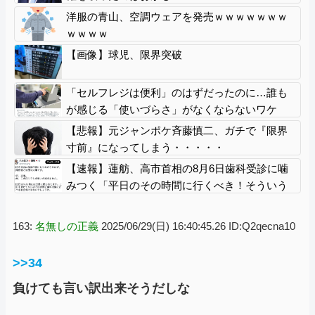
洋服の青山、空調ウェアを発売ｗｗｗｗｗｗｗ
ｗｗｗｗ
【画像】球児、限界突破
「セルフレジは便利」のはずだったのに…誰も
が感じる「使いづらさ」がなくならないワケ
【悲報】元ジャンポケ斉藤慎二、ガチで『限界
寸前』になってしまう・・・・・
【速報】蓮舫、高市首相の8月6日歯科受診に噛
みつく「平日のその時間に行くべき！そういう
お立場！」
163:
名無しの正義
2025/06/29(日) 16:40:45.26 ID:Q2qecna10
>>34
負けても言い訳出来そうだしな