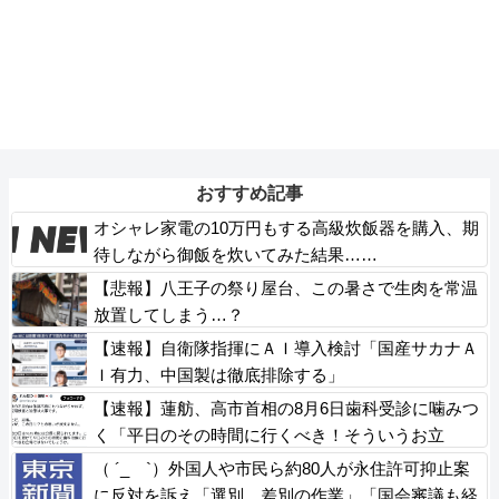
おすすめ記事
オシャレ家電の10万円もする高級炊飯器を購入、期
待しながら御飯を炊いてみた結果……
【悲報】八王子の祭り屋台、この暑さで生肉を常温
放置してしまう…？
【速報】自衛隊指揮にＡＩ導入検討「国産サカナＡ
Ｉ有力、中国製は徹底排除する」
【速報】蓮舫、高市首相の8月6日歯科受診に噛みつ
く「平日のその時間に行くべき！そういうお立
場！」
（ ´_ゝ`）外国人や市民ら約80人が永住許可抑止案
に反対を訴え「選別、差別の作業」「国会審議も経