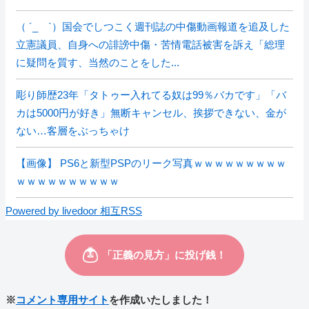
（ ´_ゝ`）国会でしつこく週刊誌の中傷動画報道を追及した
立憲議員、自身への誹謗中傷・苦情電話被害を訴え「総理
に疑問を質す、当然のことをした...
彫り師歴23年「タトゥー入れてる奴は99％バカです」「バ
カは5000円が好き」無断キャンセル、挨拶できない、金が
ない…客層をぶっちゃけ
【画像】 PS6と新型PSPのリーク写真ｗｗｗｗｗｗｗｗｗ
ｗｗｗｗｗｗｗｗｗｗ
Powered by livedoor 相互RSS
※
コメント専用サイト
を作成いたしました！