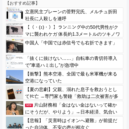
【おすすめ記事】
立憲民主ブレーンの菅野完氏、メルチュ折田
社長に人殺しを連呼
【（・(ｪ)・）】ランニング中の50代男性がク
マに襲われケガ 体長約1.3メートルのツキノワ
グマに腕や足をかまれる 岐阜・高山市
中国人「中国では赤信号でも右折できます」
「抜くに抜けない……」自転車の青切符導入
で”車道ハミ出し”が急増中
【衝撃】熊本空港、全国で最も米軍機が来る
空港になっていた
【夏の悲劇】父親、溺れた息子を救おうとし
てﾀﾋ亡 →専門家も警鐘「救助は二次被害が多
い」
片山財務相「金はない金はないって確か
NEW
にそうだが、やりよう」→日本経済、気合い
で何とかする模様
【悲報】「災害時はイオンへ避難」が前提だ
った自治体、不安の声が相次ぐ