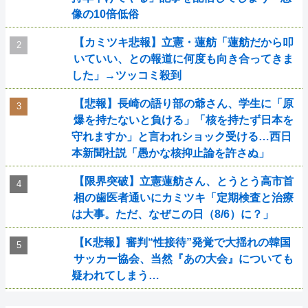
像の10倍低俗
【カミツキ悲報】立憲・蓮舫「蓮舫だから叩
いていい、との報道に何度も向き合ってきま
した」→ツッコミ殺到
【悲報】長崎の語り部の爺さん、学生に「原
爆を持たないと負ける」「核を持たず日本を
守れますか」と言われショック受ける…西日
本新聞社説「愚かな核抑止論を許さぬ」
【限界突破】立憲蓮舫さん、とうとう高市首
相の歯医者通いにカミツキ「定期検査と治療
は大事。ただ、なぜこの日（8/6）に？」
【K悲報】審判“性接待”発覚で大揺れの韓国
サッカー協会、当然『あの大会』についても
疑われてしまう…