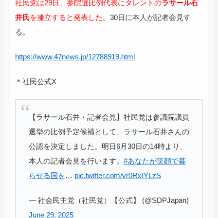
社民党は29日、参院選比例代表にタレントの
ラサール石
井氏
を擁立すると発表した。
30日に本人が記者会見す
る。
https://www.47news.jp/12788919.html
＊社民公式X
【ラサール石井・記者会見】社民党は参議院議員
選挙の比例予定候補として、ラサール石井さんの
公認を決定しました。明日6月30日の14時より、
本人の記者会見を行います。
#あなたが笑顔で暮
らせる国を
…
pic.twitter.com/vr0RxIYLzS
— 社会民主党（社民党）【公式】 (@SDPJapan)
June 29, 2025