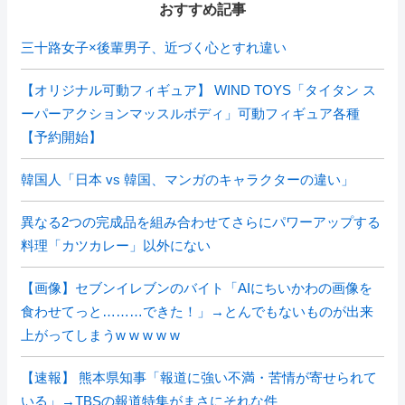
おすすめ記事
三十路女子×後輩男子、近づく心とすれ違い
【オリジナル可動フィギュア】 WIND TOYS「タイタン ス
ーパーアクションマッスルボディ」可動フィギュア各種
【予約開始】
韓国人「日本 vs 韓国、マンガのキャラクターの違い」
異なる2つの完成品を組み合わせてさらにパワーアップする
料理「カツカレー」以外にない
【画像】セブンイレブンのバイト「AIにちいかわの画像を
食わせてっと………できた！」→とんでもないものが出来
上がってしまうw w w w w
【速報】 熊本県知事「報道に強い不満・苦情が寄せられて
いる」→TBSの報道特集がまさにそれな件