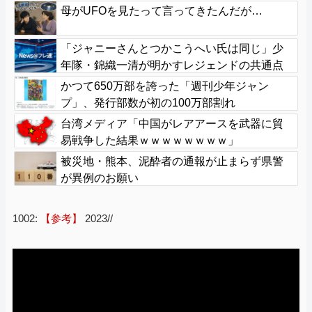
母がUFOを見たって言ってきたんだが…
「ジャニーさんとつかこうへい氏は同じ」少
年隊・錦織一清が明かすレジェンドの共通点
と我流の演出論
かつて650万部を誇った「週刊少年ジャン
プ」、発行部数が初の100万部割れ
台湾メディア「中国がレアアースを武器に貿
易戦争した結果ｗｗｗｗｗｗｗｗ」
被災地・熊本、泥酔者の通報が止まらず県警
が異例のお願い
1002:
【参考】
2023//