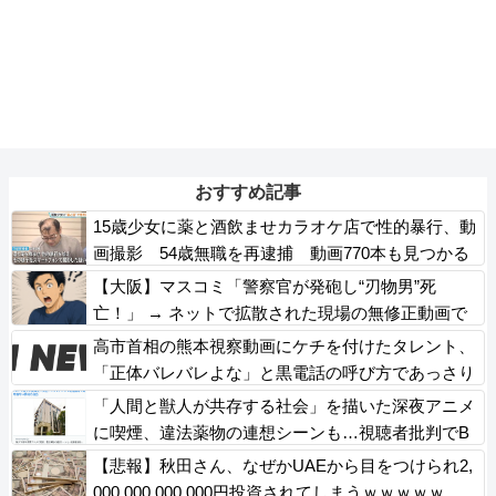
おすすめ記事
15歳少女に薬と酒飲ませカラオケ店で性的暴行、動
画撮影 54歳無職を再逮捕 動画770本も見つかる
【大阪】マスコミ「警察官が発砲し“刃物男”死
亡！」 → ネットで拡散された現場の無修正動画で
衝撃の真相が発覚 → ………
高市首相の熊本視察動画にケチを付けたタレント、
「正体バレバレよな」と黒電話の呼び方であっさり
と……
「人間と獣人が共存する社会」を描いた深夜アニメ
に喫煙、違法薬物の連想シーンも…視聴者批判でB
PO議論
【悲報】秋田さん、なぜかUAEから目をつけられ2,
000,000,000,000円投資されてしまうｗｗｗｗｗ