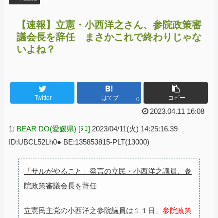
【速報】立憲・小西洋之さん、参院政策審
議会長を辞任 まさかこれで終わりじゃな
いよね？
Twitter
はてブ
コピー
0
2023.04.11 16:08
1:
BEAR DO(愛媛県) [ﾇｺ]
2023/04/11(火) 14:25:16.39
ID:UBCL52Lh0● BE:135853815-PLT(13000)
「サルがやること」発言の立民・小西洋之議員、参
院政策審議会長を辞任
立憲民主党の小西洋之参院議員は１１日、
参院政策