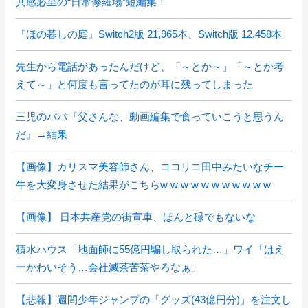
共感必至の“日常修羅場”短編集！
『ほの暮しの庭』Switch2版 21,965本、Switch版 12,458本
先生から電話があったんだけど、「～とか～」「～とか考
えて～」と何度も言ってたのが耳に残ってしまった
三児のパパ『父さんな、動画編集で食っていこうと思うん
だ』→結果
【画像】カリスマ美容師さん、ココリコ田中みたいなチー
牛を大変身させた結果がこちらw w w w w w w w w w w
【画像】 日本共産党の街宣車、ほんと碌でもないな
積水ハウス「地面師に55億円騙し取られた…」ワイ「はえ
ーかわいそう…会社滅茶苦茶やろなぁ」
【悲報】週間少年ジャンプの「グッズ(43億円分)」を注文し