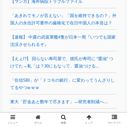
【マンガ】海外病院トラブルファイル
「あきれてモノが言えない」「国を維持できるの？」外
国人の永住許可要件の厳格化で在日中国人の本音は？
【速報】 中露の武装軍艦4隻が日本一周『いつでも国家
沈没させられるぞ』
【えぇ!?】 回らない寿司屋で、彼氏が寿司に “醤油” つ
けてた→私「は？30にもなって、醤油つける...
「住信SBI」が「ドコモの銀行」に変わってうんざりし
てるやつw w w
東大「貯金あと数年で尽きます」→研究者削減へ…
日本共産党の街宣車が電柱に衝突「居眠りをしてしまっ
た」同乗していた県議を含め男女3人重傷
メニュー
ホーム
検索
トップ
サイドバー