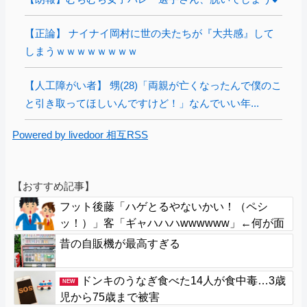
【正論】 ナイナイ岡村に世の夫たちが『大共感』して
しまうｗｗｗｗｗｗｗｗ
【人工障がい者】 甥(28)「両親が亡くなったんで僕のこ
と引き取ってほしいんですけど！」なんでいい年...
Powered by livedoor 相互RSS
【おすすめ記事】
フット後藤「ハゲとるやないかい！（ペシ
ッ！）」客「ギャハハハwwwwww」←何が面
白いの？
昔の自販機が最高すぎる
ドンキのうなぎ食べた14人が食中毒…3歳
NEW
児から75歳まで被害