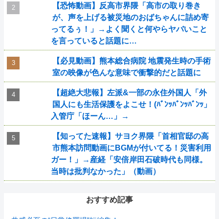
【恐怖動画】反高市界隈「高市の取り巻き
が、声を上げる被災地のおばちゃんに詰め寄
ってるぅ！」→よく聞くと何やらヤバいこと
を言っていると話題に…
【必見動画】熊本総合病院 地震発生時の手術
室の映像が色んな意味で衝撃的だと話題に
【超絶大悲報】左派&一部の永住外国人「外
国人にも生活保護をよこせ！(ﾊﾞﾝｯﾊﾞﾝｯﾊﾞﾝｯ」
入管庁「ほーん…」→
【知ってた速報】サヨク界隈「首相官邸の高
市熊本訪問動画にBGMが付いてる！災害利用
ガー！」→産経「安倍岸田石破時代も同様。
当時は批判なかった」（動画）
おすすめ記事