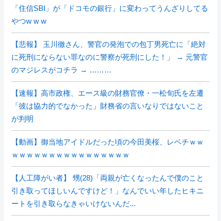
「住信SBI」が「ドコモの銀行」に変わってうんざりしてる
やつw w w
【悲報】 玉川徹さん、警官の発泡での包丁男死亡に「絶対
に死刑にならない罪なのに警察が死刑にした！」 → 元警官
のマジレスがコチラ → ………
【速報】高市政権、エース級の財務官僚・一松旬氏を左遷
「彼は協力的でなかった」財務省の言いなりではないこと
が判明
【動画】御当地アイドルだった頃の今田美桜、レベチｗｗ
ｗｗｗｗｗｗｗｗｗｗｗｗｗｗｗｗ
【人工障がい者】 甥(28)「両親が亡くなったんで僕のこと
引き取ってほしいんですけど！」なんでいい年したヒキニ
ートを引き取らなきゃいけないんだ...