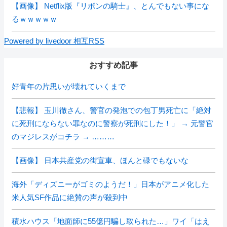
【画像】 Netflix版『リボンの騎士』、とんでもない事にな
るｗｗｗｗｗ
Powered by livedoor 相互RSS
おすすめ記事
好青年の片思いが壊れていくまで
【悲報】 玉川徹さん、警官の発泡での包丁男死亡に「絶対
に死刑にならない罪なのに警察が死刑にした！」 → 元警官
のマジレスがコチラ → ………
【画像】 日本共産党の街宣車、ほんと碌でもないな
海外「ディズニーがゴミのようだ！」日本がアニメ化した
米人気SF作品に絶賛の声が殺到中
積水ハウス「地面師に55億円騙し取られた…」ワイ「はえ