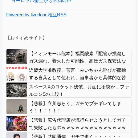
ヨーロッパ全土から不満の声
Powered by livedoor 相互RSS
【おすすめサイト】
【イオンモール熊本】福岡酸素「配管が損傷し
ガス漏れ、着火した可能性」高圧ガス保安法な
どに基づき、経産省に報告
近畿大学准教授、苦言「みいちゃん呼びが揶揄
する言葉として使われ、当事者から具体的な苦
痛が訴えられている。文化芸術は人を傷つけて
スペースXのロケット残骸、月面に衝突か…ファ
もよい。ただし、傷つけ方がある」
ルコン9の上段！
【悲報】立川志らく、ガチでブチギレてしま
う！！！！！！
【悲報】広告代理店が流行らせようとしてガチ
で失敗したものｗｗｗｗｗｗｗｗｗｗｗｗｗｗ
ｗｗｗｗｗｗ
【悲報】共同通信、ガチで逝く・・・・・・