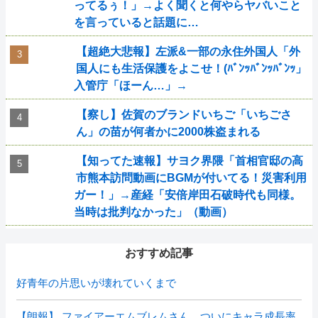
ってるぅ！」→よく聞くと何やらヤバいこと
を言っていると話題に…
【超絶大悲報】左派&一部の永住外国人「外
国人にも生活保護をよこせ！(ﾊﾞﾝｯﾊﾞﾝｯﾊﾞﾝｯ」
入管庁「ほーん…」→
【察し】佐賀のブランドいちご「いちごさ
ん」の苗が何者かに2000株盗まれる
【知ってた速報】サヨク界隈「首相官邸の高
市熊本訪問動画にBGMが付いてる！災害利用
ガー！」→産経「安倍岸田石破時代も同様。
当時は批判なかった」（動画）
おすすめ記事
好青年の片思いが壊れていくまで
【朗報】 ファイアーエムブレムさん、ついにキャラ成長率