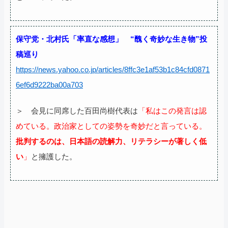
保守党・北村氏「率直な感想」 “醜く奇妙な生き物”投
稿巡り
https://news.yahoo.co.jp/articles/8ffc3e1af53b1c84cfd0871
6ef6d9222ba00a703
＞ 会見に同席した百田尚樹代表は
「私はこの発言は認
めている。政治家としての姿勢を奇妙だと言っている。
批判するのは、日本語の読解力、リテラシーが著しく低
い
」
と擁護した。