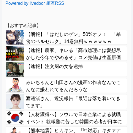
Powered by livedoor 相互RSS
【おすすめ記事】
【朗報】「はだしのゲン」50%オフ！ 「暴
食のベルセルク」14巻無料ｗｗｗｗｗｗ
【速報】農家、キレる「高市総理には愛想尽
かした今年でやめるぞ」コメ売値は生産原価
の半分以下、肥料代や燃料代は高騰
【速報】注文厨の女を逮捕
みいちゃんと山田さんの漫画の作者なんでこ
んなに嫌われてるんだろうな
渡邊渚さん、近況報告「最近は落ち着いてき
てます」
【人材獲得へ】ソウルで日本企業による就職
イベント 就職難に苦しむ韓国の若者が日本に
注目
【熊本地震】ヒカキン、『神対応』キタァア