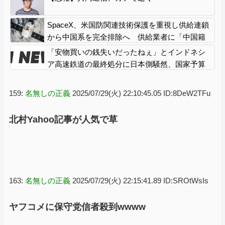
SpaceX、米国防関連技術保護を重視し供給連鎖
から中国系を完全排除へ 供給業者に「中国籍
人員をSpaceX向けの生産に関わらせないこと」
「安物買いの銭失いだったねぇ」とインドネシ
「中国製の設備・部品を使わないこと」を要求
ア高速鉄道の最終処分に日本側騒然、国家予算
し監査実施
は使わないというと何が財源なんだ？
159:
名無しの正義
2025/07/29(火) 22:10:45.05 ID:8DeW2TFu
北村Yahoo記事が人気で草
163:
名無しの正義
2025/07/29(火) 22:15:41.89 ID:SROtWsIs
ヤフコメに保守党信者殺到wwww