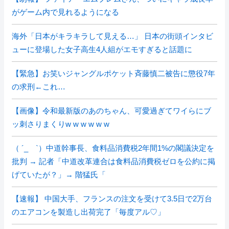
がゲーム内で見れるようになる
海外「日本がキラキラして見える…」 日本の街頭インタビ
ューに登場した女子高生4人組がエモすぎると話題に
【緊急】お笑いジャングルポケット斉藤慎二被告に懲役7年
の求刑←これ…
【画像】令和最新版のあのちゃん、可愛過ぎてワイらにブ
ッ刺さりまくりw w w w w w
（ ´_ゝ`）中道幹事長、食料品消費税2年間1%の閣議決定を
批判 → 記者「中道改革連合は食料品消費税ゼロを公約に掲
げていたが？」→ 階猛氏「
【速報】 中国大手、フランスの注文を受けて3.5日で2万台
のエアコンを製造し出荷完了「毎度アル♡」