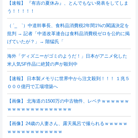
【速報】 『有吉の夏休み』、とんでもない発表をしてしま
う！！！！！
（ ´_ゝ`）中道幹事長、食料品消費税2年間1%の閣議決定を
批判 → 記者「中道改革連合は食料品消費税ゼロを公約に掲
げていたが？」→ 階猛氏「
海外「ディズニーがゴミのようだ！」日本がアニメ化した
米人気SF作品に絶賛の声が殺到中
【速報】 日本製メモリに世界中から注文殺到！！！ １兆５
０００億円で工場増築へ
【画像】 北海道の1500万の中古物件、レベチｗｗｗｗｗｗ
ｗｗｗｗｗｗｗｗｗｗｗｗｗｗ
【画像】24歳の人妻さん、露天風呂で撮られるｗｗｗｗｗ
ｗｗｗｗｗｗｗｗｗｗｗｗ