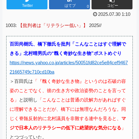
Twitter
はてブ
コピー
0
2025.07.30 1:10
1003:
【批判者は「リテラシー低い」】
2025//
百田尚樹氏、橋下徹氏を批判「こんなことはすぐ理解で
きる」北村晴男氏の“醜く奇妙な生き物”ポストめぐり
https://news.yahoo.co.jp/articles/50051fd82ce5e84cef9467
21665749c710cd10ba
＞百田氏は
「『醜く奇妙な生き物』というのは石破の容
姿のことでなく、彼の生き方や政治姿勢のことを言って
る」
と説明し
「こんなことは普通の読解力があればすぐ
に理解できることだが、橋下には無理なんだろうな。同
じく脊髄反射的に北村議員を非難する連中を見ると、
マ
ジで日本人のリテラシーの低下に絶望的な気分になる
」
とつづっていた。