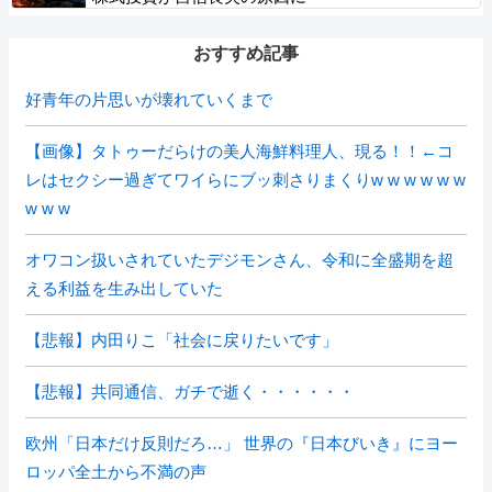
おすすめ記事
好青年の片思いが壊れていくまで
【画像】タトゥーだらけの美人海鮮料理人、現る！！←コ
レはセクシー過ぎてワイらにブッ刺さりまくりw w w w w w
w w w
オワコン扱いされていたデジモンさん、令和に全盛期を超
える利益を生み出していた
【悲報】内田りこ「社会に戻りたいです」
【悲報】共同通信、ガチで逝く・・・・・・
欧州「日本だけ反則だろ…」 世界の『日本びいき』にヨー
ロッパ全土から不満の声