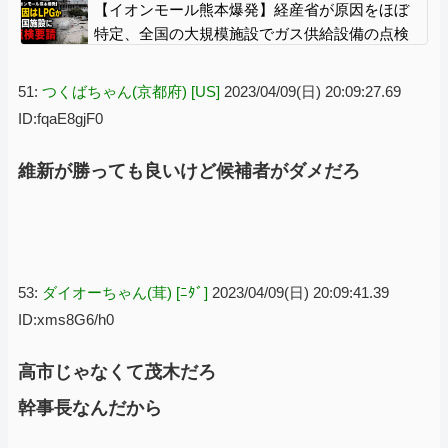
入しており……
【イオンモール熊本爆発】経産省が原因をほぼ
特定、全国の大規模施設でガス供給設備の点検
要請にまで発展する事態に・・・
51:
つくばちゃん(京都府) [US]
2023/04/09(日) 20:09:27.69
ID:fqaE8gjF0
維新が勝っても良いけど候補者がダメだろ
53:
ダイオーちゃん(茸) [ﾆﾀﾞ]
2023/04/09(日) 20:09:41.39
ID:xms8G6/h0
高市じゃなくて茂木だろ
幹事長なんだから