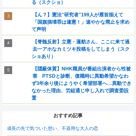
る（スクショ）
【ん？】憲法“研究者”199人が雁首揃えて
「国旗損壊罪は違憲！」速やかな廃止を求め
て声明
【脊髄反射】立憲・蓮舫さん、ここに来て過
去一アホなカミツキ投稿をしてしまう（スク
ショあり）
【隠蔽体質】NHK職員が番組出演者から性被
害 PTSDと診断、復職時に異動希望かなわ
ず3年余り後にようやく希望部署へ…異動でき
なかった理由、労組通じ申し入れで調査委設
置
おすすめ記事
成長の先で気づいた想い、不器用な大人の恋