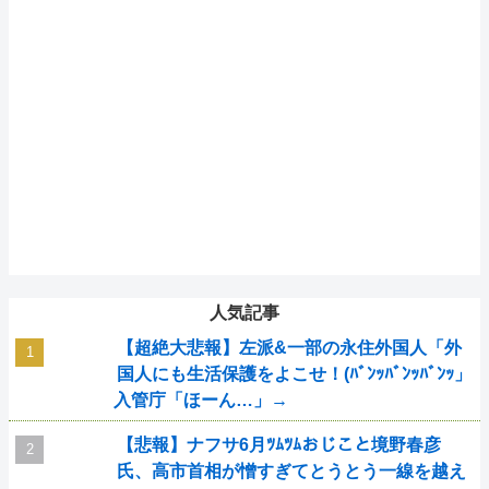
人気記事
【超絶大悲報】左派&一部の永住外国人「外
国人にも生活保護をよこせ！(ﾊﾞﾝｯﾊﾞﾝｯﾊﾞﾝｯ」
入管庁「ほーん…」→
【悲報】ナフサ6月ﾂﾑﾂﾑおじこと境野春彦
氏、高市首相が憎すぎてとうとう一線を越え