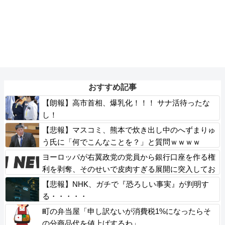
おすすめ記事
【朗報】高市首相、爆乳化！！！ サナ活待ったな
し！
【悲報】マスコミ、熊本で炊き出し中のへずまりゅ
う氏に「何でこんなことを？」と質問ｗｗｗｗ
ヨーロッパが右翼政党の党員から銀行口座を作る権
利を剥奪、そのせいで皮肉すぎる展開に突入してお
り……
【悲報】NHK、ガチで『恐ろしい事実』が判明す
る・・・・・
町の弁当屋「申し訳ないが消費税1%になったらそ
の分商品代を値上げするわ」