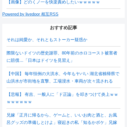
【画像】どのくノ一を快楽責めしたいｗｗｗｗｗ
Powered by livedoor 相互RSS
おすすめ記事
それは純愛か、それともストーカー疑惑か
際限ないドイツの歴史謝罪、80年前のホロコースト被害者
に賠償…「日本はドイツを見習え」
【中国】 毎年恒例の大洪水、今年もヤバい 湖北省秭帰県で
山洪水が市街地を直撃、工場浸水・車両が次々流される
【悲報】 有吉、一般人に「ド正論」を叩きつけて炎上ｗｗ
ｗｗｗｗｗｗ
兄嫁「正月に帰るから、ゲームと、いいお肉と酒と、お風
呂グッズの準備しとけよ」寝起きの私「知るかボケ」兄嫁