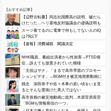
【おすすめ記事】
【辺野古転覆】同志社国際高の説明、嘘だら
けだった…ヘリ基地反対協議会の虚偽説明も
判明してネット民の怒り爆発
スーツ着てるのに電車で何もしてない人のIQ
は79以下
【速報】消費減税 閣議決定
NHK職員、番組出演者から性加害→PTSD発
症…訴えても放置されていた模様
「主役はサナ」「まるで高市早苗のプロモー
ションビデオ」→BGM付き被災地視察動画に
批判殺到
残念 深田恭子や佐々木希の若い頃をいま見
るとそんな度抜けた美人ではない
高市首相の被災地動画に批判…木原官房長官
「BGMも情報発信の一つ」
「日本で働く意欲なくなる」 外国人、自活