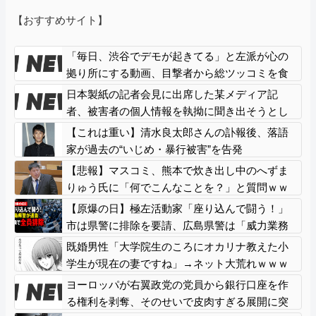
【おすすめサイト】
「毎日、渋谷でデモが起きてる」と左派が心の
拠り所にする動画、目撃者から総ツッコミを食
らってしまっており……
日本製紙の記者会見に出席した某メディア記
者、被害者の個人情報を執拗に聞き出そうとし
てしまい……
【これは重い】清水良太郎さんの訃報後、落語
家が過去の“いじめ・暴行被害”を告発
【悲報】マスコミ、熊本で炊き出し中のへずま
りゅう氏に「何でこんなことを？」と質問ｗｗ
ｗｗ
【原爆の日】極左活動家「座り込んで闘う！」
市は県警に排除を要請、広島県警は「威力業務
妨害行為に当たると通告」一瞬で全員排除
既婚男性「大学院生のころにオカリナ教えた小
学生が現在の妻ですね」→ネット大荒れｗｗｗ
ｗ
ヨーロッパが右翼政党の党員から銀行口座を作
る権利を剥奪、そのせいで皮肉すぎる展開に突