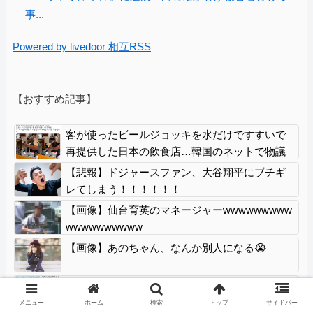
事...
Powered by livedoor 相互RSS
【おすすめ記事】
客が使ったビールジョッキを水だけですすいで
再提供した日本の飲食店…韓国のネットで物議
【悲報】ドジャースファン、大谷翔平にブチギ
レてしまう！！！！！！
【画像】仙台育英のマネージャーwwwwwwwww
wwwwwwwwww
【画像】あのちゃん、なんか別人になる😭
【市川】公園で集団礼拝は認めない？30年続く
モスクの祭りに異変 元参政党の市議とムスリ
メニュー
ホーム
検索
トップ
サイドバー