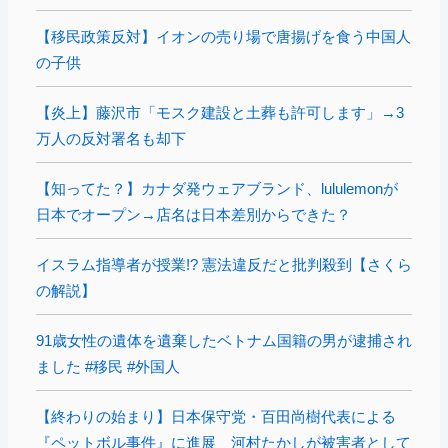
【移民政策反対】イオンの売り場で唐揚げを食う中国人
の子供
【炎上】藤沢市「モスク建設と土葬も許可します」→3
万人の反対署名も却下
【知ってた？】カナダ発ウェアブランド、lululemonが
日本でオープン→店名は日本差別からできた？
イスラム指導者が授業!? 憲法違反だと批判殺到【さくら
の解説】
91歳女性の遺体を遺棄したベトナム国籍の男が逮捕され
ました #移民 #外国人
【終わりの始まり】日本保守党・百田尚樹代表による
『ペットボル事件』に進展 河村たかしが被害者として