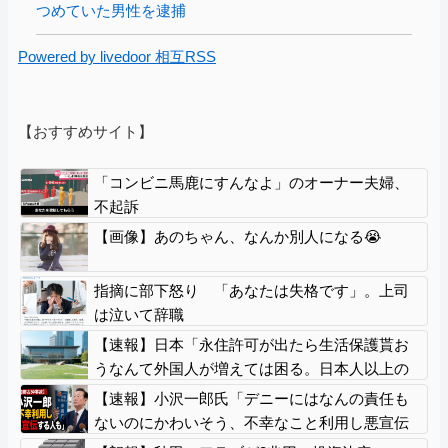
つめていた男性を逮捕
Powered by livedoor 相互RSS
【おすすめサイト】
「コンビニ馬鹿にすんなよ」のオーナー夫婦、
不起訴
【画像】あのちゃん、なんか別人になる😭
指摘に部下怒り 「あなたは失格です」。上司
は泣いて辞職
【速報】日本「永住許可が出たら生活保護貰お
うなんて外国人が増えては困る。日本人以上の
水準のみ許可」
【速報】小沢一郎氏「デニーにはなんの責任も
ないのにかわいそう、不幸なこと利用し悪宣伝
する人にしっかり対応を」