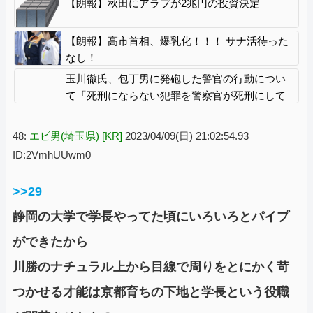
【朗報】秋田にアラブが2兆円の投資決定
【朗報】高市首相、爆乳化！！！ サナ活待った
なし！
玉川徹氏、包丁男に発砲した警官の行動につい
て「死刑にならない犯罪を警察官が死刑にして
しまった」
48:
エビ男(埼玉県) [KR]
2023/04/09(日) 21:02:54.93
ID:2VmhUUwm0
>>29
静岡の大学で学長やってた頃にいろいろとパイプ
ができたから
川勝のナチュラル上から目線で周りをとにかく苛
つかせる才能は京都育ちの下地と学長という役職