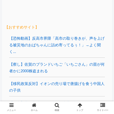
【おすすめサイト】
【恐怖動画】反高市界隈「高市の取り巻きが、声を上げ
る被災地のおばちゃんに詰め寄ってるぅ！」→よく聞
く...
【察し】佐賀のブランドいちご「いちごさん」の苗が何
者かに2000株盗まれる
【移民政策反対】イオンの売り場で唐揚げを食う中国人
の子供
【炎上】藤沢市「モスク建設と土葬も許可します」→3
万人の反対署名も却下
メニュー
ホーム
検索
トップ
サイドバー