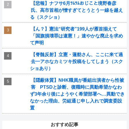
【悲報】ナフサ6月ﾂﾑﾂﾑおじこと境野春彦
氏、高市首相が憎すぎてとうとう一線を越え
る（スクショ）
【ん？】憲法“研究者”199人が雁首揃えて
「国旗損壊罪は違憲！」速やかな廃止を求め
て声明
【脊髄反射】立憲・蓮舫さん、ここに来て過
去一アホなカミツキ投稿をしてしまう（スク
ショあり）
【隠蔽体質】NHK職員が番組出演者から性被
害 PTSDと診断、復職時に異動希望かなわ
ず3年余り後にようやく希望部署へ…異動でき
なかった理由、労組通じ申し入れで調査委設
置
おすすめ記事