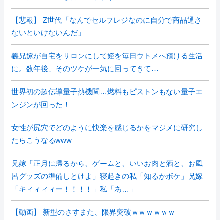
【悲報】 Z世代「なんでセルフレジなのに自分で商品通さ
ないといけないんだ」
義兄嫁が自宅をサロンにして姪を毎日ウトメへ預ける生活
に。数年後、そのツケが一気に回ってきて…
世界初の超伝導量子熱機関…燃料もピストンもない量子エ
ンジンが回った！
女性が尻穴でどのように快楽を感じるかをマジメに研究し
たらこうなるwww
兄嫁「正月に帰るから、ゲームと、いいお肉と酒と、お風
呂グッズの準備しとけよ」寝起きの私「知るかボケ」兄嫁
「キィィィィー！！！！」私「あ…」
【動画】 新型のさすまた、限界突破ｗｗｗｗｗｗ