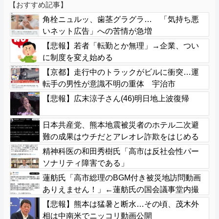
【おすすめ記事】
角栓ニュルッ、歯茎グラグラ… 「気持ち悪
いネット広告」への苦情が急増
【悲報】若者「転勤とか無理」→企業、つい
に制度を変え始める
【京都】走行中のトラックがビルに衝突…運
転手の男性が意識不明の重体 宇治市
【悲報】広末涼子さん(46)明日地上波復帰
日本共産党、熊本地震被災者のホテル二次避
難の成果はウチだとアレオレ詐欺をはじめる
精神科医の和田秀樹氏「高市は反社会性パー
ソナリティ障害である」
蓮舫氏「高市総理のBGM付き被災地訪問動画
ありえません！」←蓮舫氏の国会議事堂内撮
影が掘り返される
【悲報】熊本は猛暑と断水…その頃、茂木外
相は中南米でニッコリ動画公開