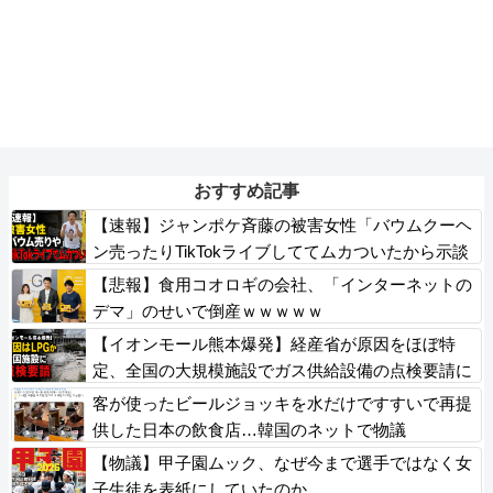
おすすめ記事
【速報】ジャンポケ斉藤の被害女性「バウムクーヘ
ン売ったりTikTokライブしててムカついたから示談
しなかった」
【悲報】食用コオロギの会社、「インターネットの
デマ」のせいで倒産ｗｗｗｗｗ
【イオンモール熊本爆発】経産省が原因をほぼ特
定、全国の大規模施設でガス供給設備の点検要請に
まで発展する事態に・・・
客が使ったビールジョッキを水だけですすいで再提
供した日本の飲食店…韓国のネットで物議
【物議】甲子園ムック、なぜ今まで選手ではなく女
子生徒を表紙にしていたのか