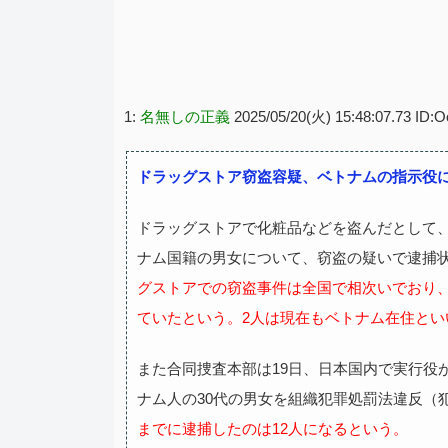
1:
名無しの正義
2025/05/20(火) 15:48:07.73 I
ドラッグストア窃盗容疑、ベトナムの指示役に
ドラッグストアで化粧品などを盗んだとして、
ナム国籍の男女について、窃盗の疑いで逮捕
グストアでの窃盗事件は全国で相次いでおり、
ていたという。2人は現在もベトナム在住とい
また合同捜査本部は19日、日本国内で実行役
ナム人の30代の男女を組織犯罪処罰法違反（
までに逮捕したのは12人になるという。