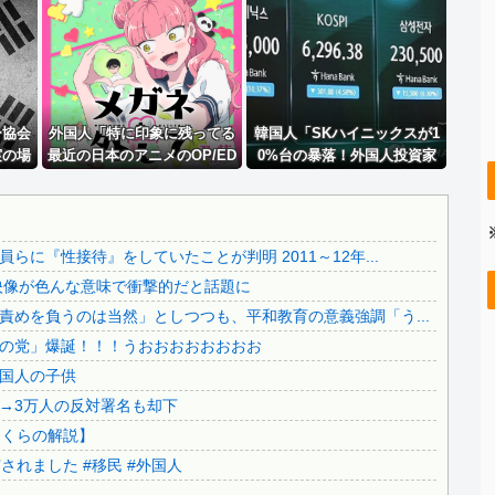
..
【速報】 俳優・佐藤二郎さんX更新、フジテレビと縁切り宣...
..
エネ夫に離婚を突きつけたら私の職場(法律事務所)に乗り込...
.
【必見動画】熊本総合病院 地震発生時の手術室の映像が色ん...
年収1500万の父が退職。父「退職金も渡したよな？」母「...
ー協会
【悲報】 熊本県知事、報道陣土足取材にマジギレ「遺族や被...
外国人「特に印象に残ってる
韓国人「SKハイニックスが1
実の場
最近の日本のアニメのOP/ED
0%台の暴落！外国人投資家
..
【悲報】 元フジテレビ渡邊渚さん、『地獄』に逆戻りしてし...
を完全
は？」→「一回も飛ばしたこ
と機関が売り越しを仕掛けコ
.
【悲報】 渡邊渚さん「キスしろよ」のヤジでPTSD発症時...
ﾞﾙ」
とないわ」（海外の反応）
スピが4%を超える大幅な下
落‥」
..
【辺野古事故】日教組委員長「杜撰な計画、学校が責めを負う...
に『性接待』をしていたことが判明 2011～12年...
..
【超絶朗報】「れいわ新選組」改め、新党「いのちの党」爆誕...
映像が色んな意味で衝撃的だと話題に
【移民政策反対】イオンの売り場で唐揚げを食う中国人の子供
めを負うのは当然」としつつも、平和教育の意義強調「う...
【炎上】藤沢市「モスク建設と土葬も許可します」→3万人の...
の党」爆誕！！！うおおおおおおおお
..
91歳女性の遺体を遺棄したベトナム国籍の男が逮捕されまし...
国人の子供
..
日本旅行キャンセルすべきか…1万年ぶり史上最大級の火山の...
→3万人の反対署名も却下
.
無気力な韓国代表、オーストリアにも0-1で敗北…3月のA...
さくらの解説】
.
3.1節がある月なのに…3月のカレンダーに日本の富士山・...
れました #移民 #外国人
韓国代表、コートジボワールに0対4で完敗＝韓国の反応