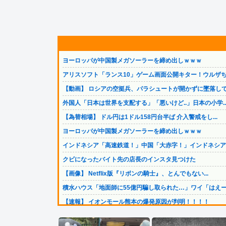
ヨーロッパが中国製メガソーラーを締め出しｗｗｗ
アリスソフト「ランス10」ゲーム画面公開キター！ウルザち.
【動画】 ロシアの空挺兵、パラシュートが開かずに墜落して.
外国人「日本は世界を支配する」「悪いけど..」日本の小学..
【為替相場】 ドル円は1ドル158円台半ば 介入警戒をし...
ヨーロッパが中国製メガソーラーを締め出しｗｗｗ
インドネシア「高速鉄道！」中国「大赤字！」インドネシア「.
クビになったバイト先の店長のインスタ見つけた
【画像】 Netflix版『リボンの騎士』、とんでもない...
積水ハウス「地面師に55億円騙し取られた…」ワイ「はえー.
【速報】 イオンモール熊本の爆発原因が判明！！！！
【速報】 俳優・佐藤二郎さんX更新、フジテレビと縁切り宣..