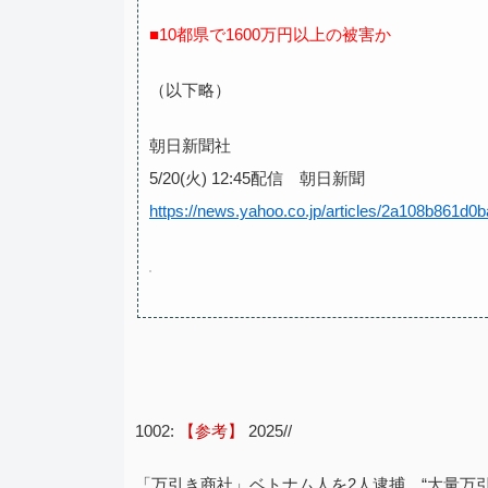
■10都県で1600万円以上の被害か
（以下略）
朝日新聞社
5/20(火) 12:45配信 朝日新聞
https://news.yahoo.co.jp/articles/2a108b861
1002:
【参考】
2025//
「万引き商社」ベトナム人を2人逮捕 “大量万