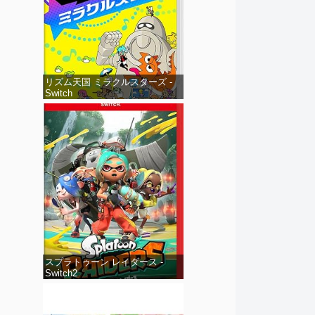
リズム天国 ミラクルスターズ -
Switch
スプラトゥーン レイダース -
Switch2