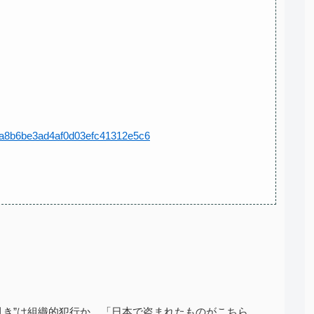
d0ba8b6be3ad4af0d03efc41312e5c6
引き”は組織的犯行か 「日本で盗まれたものがこちら