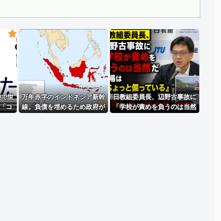
Powered by livedoor 相互RSS
沖で世
万年赤字のインドネシア新幹
日教組委員長、辺野古事故に
「コ
線。負債を埋めるため政府が
「学校が責めを負うのは当然
発見
過半数の株式を引き受ける
だ、現場は『ちょっと偏って
いる』もあるがバランスは仕
上がってる」