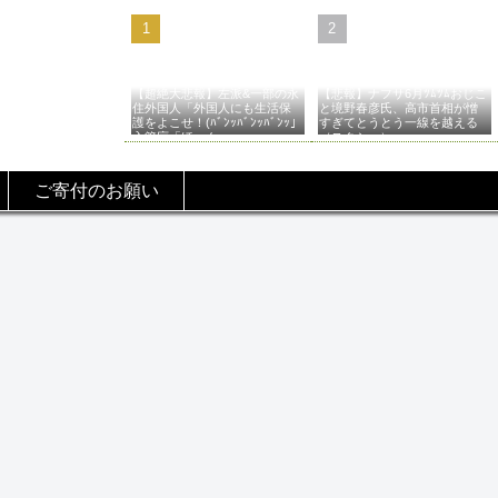
【超絶大悲報】左派&一部の永
【悲報】ナフサ6月ﾂﾑﾂﾑおじこ
住外国人「外国人にも生活保
と境野春彦氏、高市首相が憎
護をよこせ！(ﾊﾞﾝｯﾊﾞﾝｯﾊﾞﾝｯ」
すぎてとうとう一線を越える
入管庁「ほーん…」→
（スクショ）
ご寄付のお願い