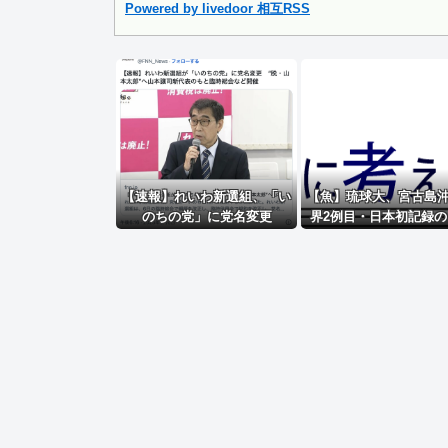
Powered by livedoor 相互RSS
Powered by livedoor 相互RSS
【速報】れいわ新選組、「い
【魚】琉球大、宮古島
のちの党」に党名変更
界2例目・日本初記録の
モレビアゴアマダイ」