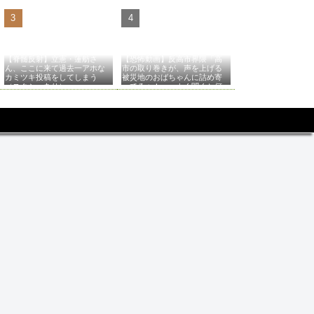
【脊髄反射】立憲・蓮舫さ
【恐怖動画】反高市界隈「高
ん、ここに来て過去一アホな
市の取り巻きが、声を上げる
カミツキ投稿をしてしまう
被災地のおばちゃんに詰め寄
（スクショあり）
ってるぅ！」→よく聞くと何
やらヤバいことを言っている
と話題に…