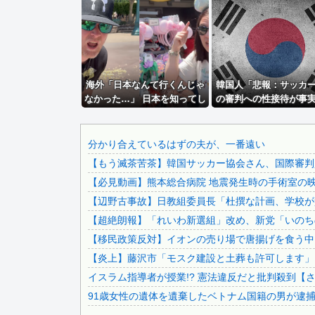
【熊本地震】 ボランティア「水がない！届けて！」八代市市.
参政党・神谷代表、高市政権の食料品減税を「天下の愚策」と.
福岡県議会「海外旅行じゃない、海外活動だ！」→視察費2...
被災地・熊本、泥酔者の通報が止まらず県警が異例のお願い
海外「日本なんて行くんじゃ
20代「50年ローンでええやろ」←これマジ？？？
韓国人「悲報：サッカ
なかった…」 日本を知ってし
の審判への性接待が事
人の睡眠と食事に過剰に口を出してくる母親と彼氏うるさい….
まったディズニー信者、帰国
合、国際試合の出場権
福岡県議会「海外旅行じゃない、海外活動だ！」→視察費2...
後『本家』に失望する事態に
剥奪される模様…（ﾌﾞﾙﾌ
＝韓国の反応
【衝撃】浅田真央ちゃんの婚活条件がこちら←むしろコレは普.
分かり合えているはずの夫が、一番遠い
【もう滅茶苦茶】韓国サッカー協会さん、国際審判員ら
大日本帝国陸軍「侵攻できたとして、食糧どうすんだよ」大本.
【必見動画】熊本総合病院 地震発生時の手術室の
【画像】近藤沙樹さんのお顔が…
【辺野古事故】日教組委員長「杜撰な計画、学校が責
【悲報】共同通信、ガチで逝く・・・・・・
【超絶朗報】「れいわ新選組」改め、新党「いのち
ベッセント財務長官は円高に協力してほしそうにこっちを見て.
【移民政策反対】イオンの売り場で唐揚げを食う中
実証実験都市「ウーブン・シティ」が一般の居住希望者の募集.
【炎上】藤沢市「モスク建設と土葬も許可します」
エネ夫に離婚を突きつけたら私の職場(法律事務所)に乗り込..
イスラム指導者が授業!? 憲法違反だと批判殺到【
年収1500万の父が退職。父「退職金も渡したよな？」母「..
91歳女性の遺体を遺棄したベトナム国籍の男が逮捕さ
嫁と子作り中なんだけどこうなるｗｗｗ