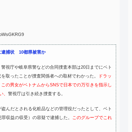
D:OoWsGKRG9
逮捕状 10都県被害か
警視庁や岐阜県警などの合同捜査本部は20日までにベト
状を取ったことが捜査関係者への取材でわかった。
ドラッ
この男女がベトナムからSNSで日本での万引きを指示し
い、
警視庁は引き続き捜査する。
が盗んだとされる化粧品などの管理役だったとして、ベト
犯罪収益の収受）の容疑で逮捕した。
このグループでこれ