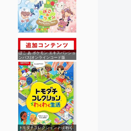
ぽこ あ ポケモン エキスパンショ
ンパス|オンラインコード版
トモダチコレクション わくわく