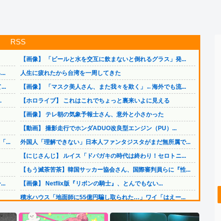
RSS
【画像】 「ビールと水を交互に飲まないと倒れるグラス」発...
..
人生に疲れたから台湾を一周してきた
..
【画像】 「マスク美人さん、また我々を欺く」←海外でも流...
.
【ホロライブ】 これはこれでちょっと裏来いよに見える
【画像】 テレ朝の気象予報士さん、意外と小さかった
【動画】 撮影走行でホンダADUO改良型エンジン（PU）...
..
外国人「理解できない」日本人ファンタジスタがまだ無所属で...
【にじさんじ】 ルイス「ドパガキの時代は終わり！セロトニ...
【もう滅茶苦茶】韓国サッカー協会さん、国際審判員らに『性...
..
【画像】 Netflix版『リボンの騎士』、とんでもない...
積水ハウス「地面師に55億円騙し取られた…」ワイ「はえー...
.
【速報】 イオンモール熊本の爆発原因が判明！！！！