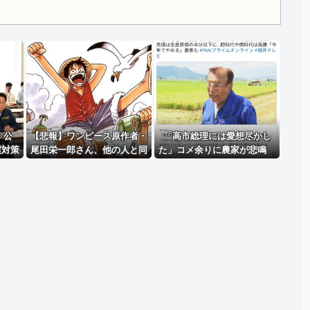
Powered by livedoor 相互RSS
・公
【悲報】ワンピース原作者・
「高市総理には愛想尽かし
震対策
尾田栄一郎さん、他の人と同
た」コメ余りに農家が悲鳴
ヒアリ
じ「漫画家」という肩書きに
売値は生産原価の半分以下
取「パ
不満
に…肥料代や燃料代は高騰
宿泊施
「今年でやめる」農家も
習生の
い」今
書を提