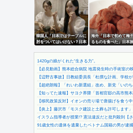
【速報】 中国大手、フランスの注文を受けて3.5日で2万...
佐藤氏を事情聴取したフジテレビの弁護士がやらかした疑惑が.
【悲報】大卒初任給600万の時代へwwwwwwwwwww...
【画像】タトゥーだらけの美人海鮮料理人、現る！！←コレは.
韓国人「日本ではテーブルに
オワコン扱いされていたデジモンさん、令和に全盛期を超える.
海外「日本で初めて梅
肘をついてはいけない？日本
るものを食べた」日本
【悲報】共同通信、ガチで逝く・・・・・・
の食事マナーが想像以上に厳
食べた変わった食べ物
【悲報】日本の歴史、ついに『崩壊』してしまう・・・・・
格すぎて韓国人が衝撃！」→
る海外の反応
「これが日本の食事マナー
【マスゴミ】高木美帆の国民栄誉賞受賞の画像、敢えて高市首.
1420gの娘がくれた“生きる力”。
か？‥」
【必見動画】熊本総合病院 地震発生時の手術室の
連れて行かれた
【辺野古事故】日教組委員長「杜撰な計画、学校が責
【悲報】NISA大暴落 一晩でマイナス20万円も吹き飛ん...
【超絶朗報】「れいわ新選組」改め、新党「いのち
【画像】 北海道の1500万の中古物件、レベチｗｗｗｗｗ...
【知ってた速報】サヨク界隈「首相官邸の高市熊本訪
【画像】24歳の人妻さん、露天風呂で撮られるｗｗｗｗｗ...
【移民政策反対】イオンの売り場で唐揚げを食う中
【悲報】 コロナワクチン打たなかった結果・・・・
【炎上】藤沢市「モスク建設と土葬も許可します」
イスラム指導者が授業!? 憲法違反だと批判殺到【
91歳女性の遺体を遺棄したベトナム国籍の男が逮捕さ