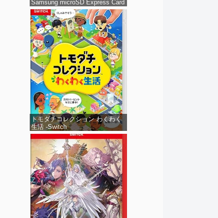
Samsung microSD Express Card
256GB for Nintendo Switch 2(サ
ムスン マイクロSDエクスプレス
カード 256GB) 【Amazon.co.jp
限定特典】Nintendo S
トモダチコレクション わくわく
生活 -Switch