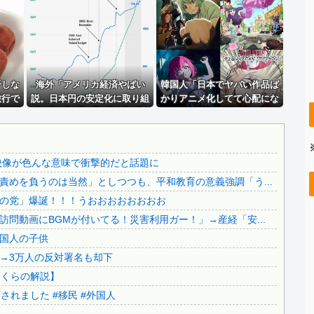
【速報】 中国大手、フランスの注文を受けて3.5日で2万...
..
佐藤氏を事情聴取したフジテレビの弁護士がやらかした疑惑が...
【画像】 北海道の1500万の中古物件、レベチｗｗｗｗｗ...
..
【画像】 北海道の1500万の中古物件、レベチｗｗｗｗｗ...
..
干しな
仙台育英高校の美人女子マネージャー、神聖な甲子園でカメラ...
海外「アメリカ経済やばい
韓国人「日本でヤバい作品ば
旅行で
説。日本円の安定化に取り組
かりアニメ化してて心配にな
【画像】24歳の人妻さん、露天風呂で撮られるｗｗｗｗｗ...
に対す
んだのもこれが原因か？」
る…」
【辺野古事故】日教組委員長「杜撰な計画、学校が責めを負う...
..
【超絶朗報】「れいわ新選組」改め、新党「いのちの党」爆誕...
映像が色んな意味で衝撃的だと話題に
【知ってた速報】サヨク界隈「首相官邸の高市熊本訪問動画に...
めを負うのは当然」としつつも、平和教育の意義強調「う...
【移民政策反対】イオンの売り場で唐揚げを食う中国人の子供
の党」爆誕！！！うおおおおおおおお
【炎上】藤沢市「モスク建設と土葬も許可します」→3万人の...
問動画にBGMが付いてる！災害利用ガー！」→産経「安...
91歳女性の遺体を遺棄したベトナム国籍の男が逮捕されまし...
国人の子供
日本旅行キャンセルすべきか…1万年ぶり史上最大級の火山の...
→3万人の反対署名も却下
無気力な韓国代表、オーストリアにも0-1で敗北…3月のA...
さくらの解説】
3.1節がある月なのに…3月のカレンダーに日本の富士山・...
れました #移民 #外国人
韓国代表、コートジボワールに0対4で完敗＝韓国の反応