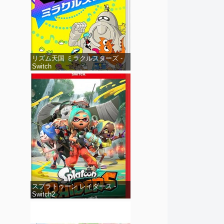
リズム天国 ミラクルスターズ -
Switch
スプラトゥーン レイダース -
Switch2