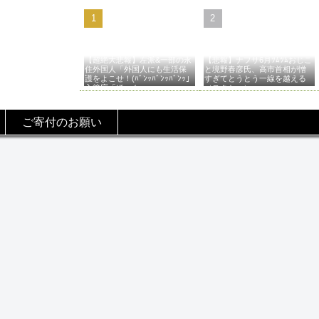
【超絶大悲報】左派&一部の永
【悲報】ナフサ6月ﾂﾑﾂﾑおじこ
住外国人「外国人にも生活保
と境野春彦氏、高市首相が憎
護をよこせ！(ﾊﾞﾝｯﾊﾞﾝｯﾊﾞﾝｯ」
すぎてとうとう一線を越える
入管庁「ほーん…」→
（スクショ）
ご寄付のお願い