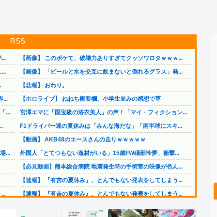
RSS
..
【画像】 このボケて、破壊力ありすぎてクッソワロタｗｗｗ...
..
【画像】 「ビールと水を交互に飲まないと倒れるグラス」発...
.
【悲報】 おわり。
..
【ホロライブ】 ねねち概要欄、小学生並みの感想で草
..
宮澤エマに「国宝級の浴衣美人」の声！「マイ・フィクション...
.
F1ドライバー達の夏休みは「みんな海だな」「南半球にスキ...
【動画】 AKB48のエースさんの走りｗｗｗｗｗ
..
外国人「とてつもない逸材がいる」15歳FW礒部怜夢、衝撃...
【必見動画】熊本総合病院 地震発生時の手術室の映像が色ん...
【速報】 『有吉の夏休み』、とんでもない発表をしてしまう...
..
【速報】 『有吉の夏休み』、とんでもない発表をしてしまう...
（ ´_ゝ`）中道幹事長、食料品消費税2年間1%の閣議決...