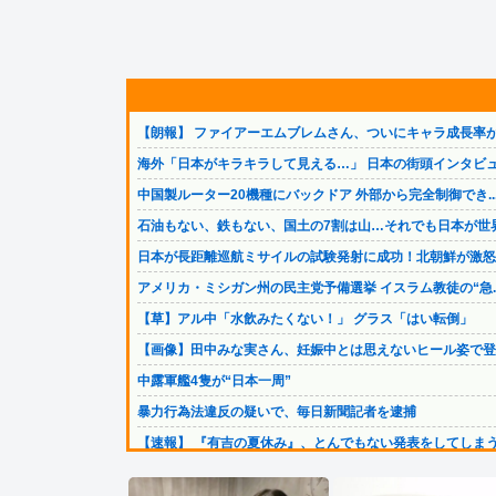
【朗報】 ファイアーエムブレムさん、ついにキャラ成長率が.
海外「日本がキラキラして見える…」 日本の街頭インタビュ.
中国製ルーター20機種にバックドア 外部から完全制御でき..
石油もない、鉄もない、国土の7割は山…それでも日本が世界.
日本が長距離巡航ミサイルの試験発射に成功！北朝鮮が激怒「.
アメリカ・ミシガン州の民主党予備選挙 イスラム教徒の“急..
【草】アル中「水飲みたくない！」 グラス「はい転倒」
【画像】田中みな実さん、妊娠中とは思えないヒール姿で登場.
中露軍艦4隻が“日本一周”
暴力行為法違反の疑いで、毎日新聞記者を逮捕
【速報】 『有吉の夏休み』、とんでもない発表をしてしまう.
（ ´_ゝ`）中道幹事長、食料品消費税2年間1%の閣議決...