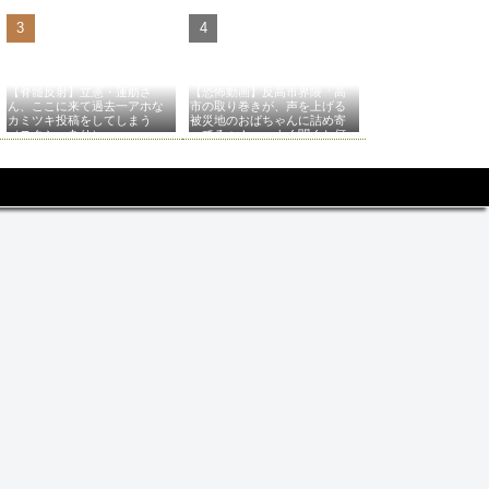
【脊髄反射】立憲・蓮舫さ
【恐怖動画】反高市界隈「高
ん、ここに来て過去一アホな
市の取り巻きが、声を上げる
カミツキ投稿をしてしまう
被災地のおばちゃんに詰め寄
（スクショあり）
ってるぅ！」→よく聞くと何
やらヤバいことを言っている
と話題に…