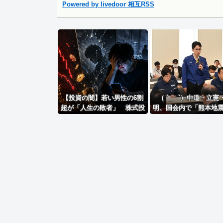
Powered by livedoor 相互RSS
Powered by livedoor 相互RSS
【投資の闇】若い男性の6割
（ ´_ゝ`）中道・立憲
超が「人生の敗者」 株式投
明、国会内で「熊本地
資が自信喪失の原因に
本部会議」各省庁から
ング・現地から意見聴
ーティション、人手、
設の不足や、外国人実
方々にも対応してほし
日の午後、政府に要望
出