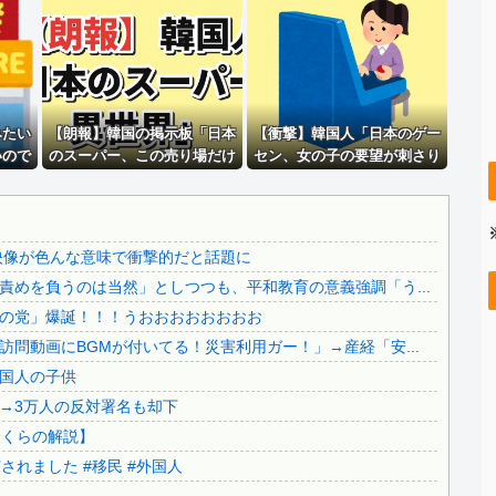
【凄い】 LINE上司「休日で悪いけど会社来て！」ワイ「...
..
【速報】 中国大手、フランスの注文を受けて3.5日で2万...
..
【画像】24歳の人妻さん、露天風呂で撮られるｗｗｗｗｗ...
仙台育英高校の美人女子マネージャー、神聖な甲子園でカメラ...
..
みたい
【悲報】 コロナワクチン打たなかった結果・・・・
【朗報】韓国の掲示板「日本
【衝撃】韓国人「日本のゲー
いので
のスーパー、この売り場だけ
セン、女の子の要望が刺さり
暴力行為法違反の疑いで、毎日新聞記者を逮捕
しくて
異世界」
すぎた」
.
【辺野古事故】日教組委員長「杜撰な計画、学校が責めを負う...
す」
..
【超絶朗報】「れいわ新選組」改め、新党「いのちの党」爆誕...
映像が色んな意味で衝撃的だと話題に
..
【知ってた速報】サヨク界隈「首相官邸の高市熊本訪問動画に...
めを負うのは当然」としつつも、平和教育の意義強調「う...
【移民政策反対】イオンの売り場で唐揚げを食う中国人の子供
の党」爆誕！！！うおおおおおおおお
【炎上】藤沢市「モスク建設と土葬も許可します」→3万人の...
問動画にBGMが付いてる！災害利用ガー！」→産経「安...
..
91歳女性の遺体を遺棄したベトナム国籍の男が逮捕されまし...
国人の子供
日本旅行キャンセルすべきか…1万年ぶり史上最大級の火山の...
→3万人の反対署名も却下
..
無気力な韓国代表、オーストリアにも0-1で敗北…3月のA...
さくらの解説】
3.1節がある月なのに…3月のカレンダーに日本の富士山・...
れました #移民 #外国人
韓国代表、コートジボワールに0対4で完敗＝韓国の反応