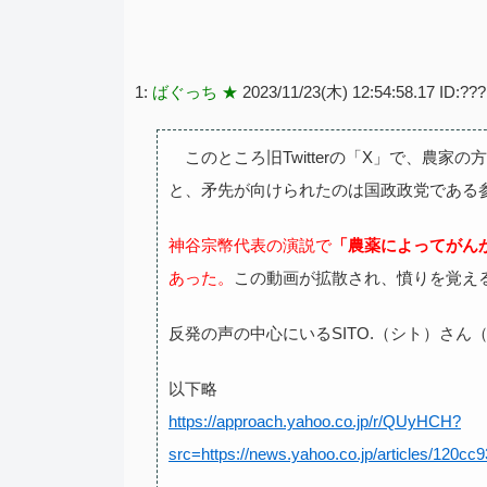
1:
ばぐっち ★
2023/11/23(木) 12:54:58.17 ID:?
このところ旧Twitterの「X」で、農家
と、矛先が向けられたのは国政政党である
神谷宗幣代表の演説で
「農薬によってがん
あった。
この動画が拡散され、憤りを覚え
反発の声の中心にいるSITO.（シト）さん
以下略
https://approach.yahoo.co.jp/r/QUyHCH?
src=https://news.yahoo.co.jp/articles/12