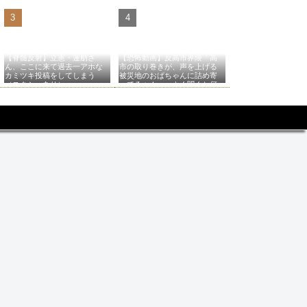
【脊髄反射】立憲・蓮舫さ
【恐怖動画】反高市界隈「高
ん、ここに来て過去一アホな
市の取り巻きが、声を上げる
カミツキ投稿をしてしまう
被災地のおばちゃんに詰め寄
（スクショあり）
ってるぅ！」→よく聞くと何
やらヤバいことを言っている
と話題に…