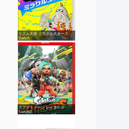
リズム天国 ミラクルスターズ -
Switch
スプラトゥーン レイダース -
Switch2