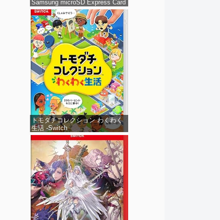
Samsung microSD Express Card
256GB for Nintendo Switch 2(サ
ムスン マイクロSDエクスプレス
カード 256GB) 【Amazon.co.jp
限定特典】Nintendo S
トモダチコレクション わくわく
生活 -Switch