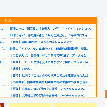
RSS
..
宮澤エマに「国宝級の浴衣美人」の声！「マイ・フィクション...
F1ドライバー達の夏休みは「みんな海だな」「南半球にスキ...
..
【動画】 AKB48のエースさんの走りｗｗｗｗｗ
..
外国人「とてつもない逸材がいる」15歳FW礒部怜夢、衝撃...
.
【にじさんじ】 委員長、ゲリラ豪雨でPC浸水→データ完全...
..
【画像】 「ビールと水を交互に飲まないと倒れるグラス」発...
【悲報】 おわり。
【驚愕】 社内で「これ」のやり取りしてたら逮捕されたんだ...
【必見動画】熊本総合病院 地震発生時の手術室の映像が色ん...
【画像】 北海道の1500万の中古物件、レベチｗｗｗｗｗ...
【画像】 北海道の1500万の中古物件、レベチｗｗｗｗｗ...
..
（ ´_ゝ`）中道幹事長、食料品消費税2年間1%の閣議決...