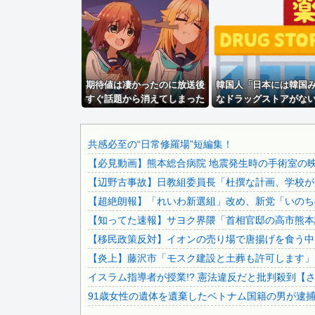
【草】アル中「水飲みたくない！」 グラス「はい転倒」
【画像】田中みな実さん、妊娠中とは思えないヒール姿で登場.
【ラブライブ！虹ヶ咲学園スクールアイドル同好会】フリュー.
【アークナイツ】Gift+シリーズ「純燼エイヤフィヤトラ...
期待値は凄かったのに放送後
店員さんにタメ口するやつｗｗｗｗｗｗｗｗｗｗｗｗｗｗｗｗ.
韓国人「日本には韓国
すぐ話題から消えてしまった
なドラッグストアがな
【画像】24歳の人妻さん、露天風呂で撮られるｗｗｗｗｗ...
アニメ【海外の反応】
韓国が羨ましくて羨ま
【衝撃】中国製ルーター20機種にバックドア発見！ ネット..
仕方がないんだそうで
【動画】ママさん「新しい洗濯機買って1発目に回したらコレ.
共感必至の“日常修羅場”短編集！
【必見動画】熊本総合病院 地震発生時の手術室の
駅で吐いて倒れてる女子が居たから水を買って渡したらこうな.
【辺野古事故】日教組委員長「杜撰な計画、学校が責
【速報】イオンモール熊本の爆発原因が判明！！！！
【超絶朗報】「れいわ新選組」改め、新党「いのち
【動画】新型のさすまた、限界突破ｗｗｗｗｗｗ
【知ってた速報】サヨク界隈「首相官邸の高市熊本訪
ウクライナ軍参謀本部「今年のロシア軍死傷者24万人…新規.
【移民政策反対】イオンの売り場で唐揚げを食う中
【悲報】 コロナワクチン打たなかった結果・・・・
【炎上】藤沢市「モスク建設と土葬も許可します」
積水ハウス「地面師に55億円騙し取られた…」ワイ「はえー.
イスラム指導者が授業!? 憲法違反だと批判殺到【
91歳女性の遺体を遺棄したベトナム国籍の男が逮捕さ