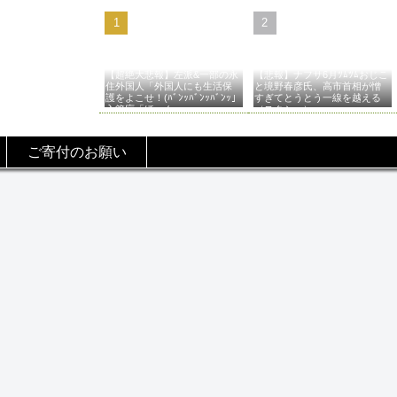
【超絶大悲報】左派&一部の永
【悲報】ナフサ6月ﾂﾑﾂﾑおじこ
住外国人「外国人にも生活保
と境野春彦氏、高市首相が憎
護をよこせ！(ﾊﾞﾝｯﾊﾞﾝｯﾊﾞﾝｯ」
すぎてとうとう一線を越える
入管庁「ほーん…」→
（スクショ）
ご寄付のお願い