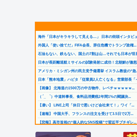
海外「日本がキラキラして見える…」 日本の街頭インタビュ.
外国人「使い捨てだ」FIFA会長、辞任危機でトランプ政権...
石油もない、鉄もない、国土の7割は山…それでも日本が世界.
日本が長距離巡航ミサイルの試験発射に成功！北朝鮮が激怒「.
アメリカ・ミシガン州の民主党予備選挙 イスラム教徒の“急..
日本「熊本地震」ハビタ「従業員2人亡くなる」営業部長「イ.
【画像】 北海道の1500万の中古物件、レベチｗｗｗｗｗ...
（ ´_ゝ`）中道幹事長、食料品消費税2年間1%の閣議決...
【凄い】 LINE上司「休日で悪いけど会社来て！」ワイ「...
【速報】 中国大手、フランスの注文を受けて3.5日で2万...
【悲報】高市首相の“個人的なSNS投稿”で習近平ブチギレ...
女さん、ワンピースグッズを大量注文→全キャンセルで逮捕ｗ.