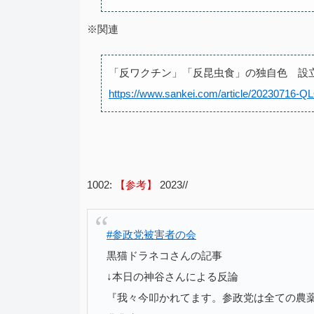
※関連
「反ワクチン」「反昆虫食」の独自色 設
https://www.sankei.com/article/20230
1002:
【参考】
2023//
#参政党被害者の会
黒猫ドラネコさんの記事
↓本日の神谷さんによる反論
『我々今叩かれてます。参政党は全ての農