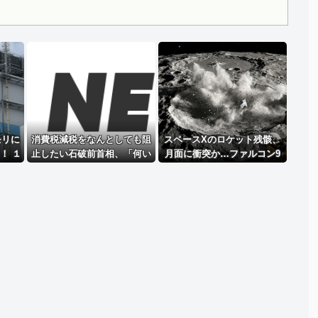
Powered by livedoor 相互RSS
モリに
消費税減税をなんとしても阻
スペースXのロケット残骸、
！ １
止したい石破前首相、「何い
月面に衝突か…ファルコン9
増築へ
ってんのこいつ」と有権者を
の上段！
ドン引きさせるよな屁理屈
を……