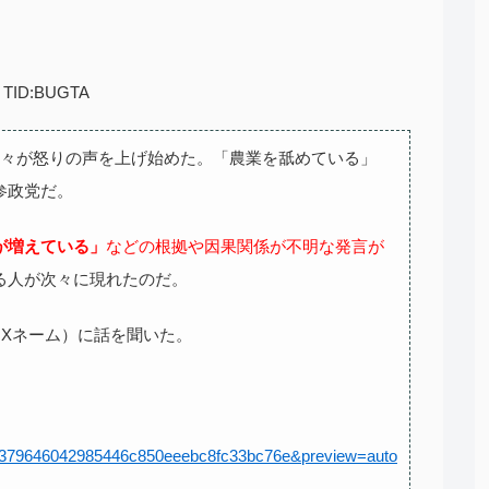
?? TID:BUGTA
の方々が怒りの声を上げ始めた。「農業を舐めている」
参政党だ。
が増えている」
などの根拠や因果関係が不明な発言が
る人が次々に現れたのだ。
（Xネーム）に話を聞いた。
0cc9379646042985446c850eeebc8fc33bc76e&preview=auto