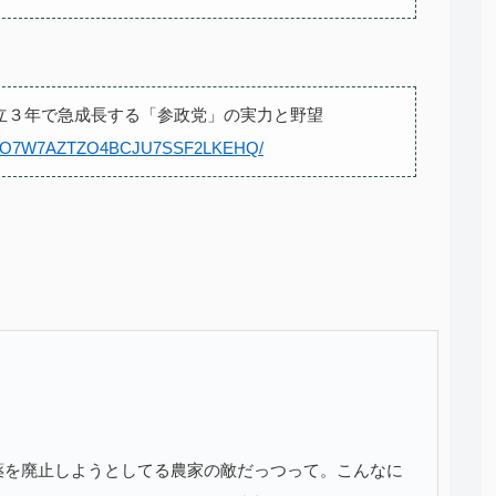
立３年で急成長する「参政党」の実力と野望
716-QLO7W7AZTZO4BCJU7SSF2LKEHQ/
薬を廃止しようとしてる農家の敵だっつって。こんなに