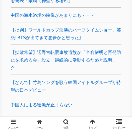
を発表「厳粛で神聖なる場所」
中国の海水浴場の映像があまりにも・・・
【批判】ワールドカップ決勝のハーフタイムショー、英
紙｢BTSが出てきて悪夢かと思った｣
【拡散希望】辺野古転覆事故遺族が「全容解明と再発防
止を求める会」設立 継続的に活動するためと説明、
ク...
【なんで】竹島ソングを歌う韓国アイドルグループが待
望の日本デビュー
中国人による密漁が止まらない
警察がスーパーで暴れる刃物男を射殺「発砲は適正
か？」
メニュー
ホーム
検索
トップ
サイドバー