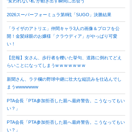
“変われない私”が動き出す瞬間に出会う
2026スーパーフォーミュラ第8戦「SUGO」決勝結果
「ライザのアトリエ」仲間キャラ3人の画像＆プロフを公
開！金髪緑眼のお嬢様「クラウディア」がやっぱり可愛
い！
【悲報】女さん、歩行者を轢いた挙句、道路に倒れてどえ
らいことになってしまうw w w w w w w
新聞さん、ラテ欄の野球中継に壮大な縦読みを仕込んでし
まうwwwwwww
PTA会長「PTA参加拒否した親へ最終警告。こうなってもい
い？」
PTA会長「PTA参加拒否した親へ最終警告。こうなってもい
い？」