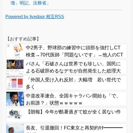
徴」明記、法務省」
Powered by livedoor 相互RSS
【おすすめ記事】
中2男子、野球部の練習中に頭部を強打しCT
検査→70代医師「問題ないです」→他人のCT
画像で中学生死亡
パさん「石破さんは世界でも珍しい、国民に
よる石破辞めるなデモが自然発生した総理大
臣です」
「外国人受け入れ反対」大幅増 若い世代で
多く
中道改革連合、全国キャラバン開始も「で、
お前誰？」状態ｗｗｗｗｗ
【朗報】今年が酷暑過ぎて蚊が全く居ない件
長友、引退撤回！FC東京と再契約ｷﾀ━━━━