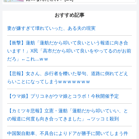
おすすめ記事
妻が嫌すぎて壊れていった、ある夫の現実
【衝撃】蓮舫「蓮舫だから叩いて良いという報道に向き合
います！」X民「高市だから叩いて良いをやってるのがお前
だろ」←これ…w w
【悲報】女さん、歩行者を轢いた挙句、道路に倒れてどえ
らいことになってしまうw w w w w w w
【ウマ娘】プリコネがウマ娘とコラボ！今秋開催予定
【カミツキ悲報】立憲・蓮舫「蓮舫だから叩いていい、と
の報道に何度も向き合ってきました」→ツッコミ殺到
中国製自動車、不具合によりドアが勝手に開いてしまう件