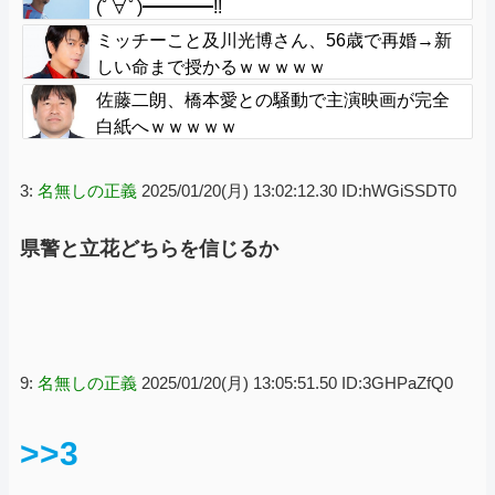
(ﾟ∀ﾟ)━━━━!!
ミッチーこと及川光博さん、56歳で再婚→新
しい命まで授かるｗｗｗｗｗ
佐藤二朗、橋本愛との騒動で主演映画が完全
白紙へｗｗｗｗｗ
3:
名無しの正義
2025/01/20(月) 13:02:12.30 ID:hWGiSSDT0
県警と立花どちらを信じるか
9:
名無しの正義
2025/01/20(月) 13:05:51.50 ID:3GHPaZfQ0
>>3