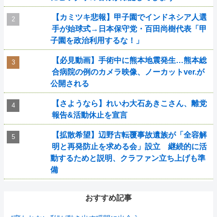
【カミツキ悲報】甲子園でインドネシア人選
手が始球式→日本保守党・百田尚樹代表「甲
子園を政治利用するな！」
【必見動画】手術中に熊本地震発生…熊本総
合病院の例のカメラ映像、ノーカットver.が
公開される
【さようなら】れいわ大石あきこさん、離党
報告&活動休止を宣言
【拡散希望】辺野古転覆事故遺族が「全容解
明と再発防止を求める会」設立 継続的に活
動するためと説明、クラファン立ち上げも準
備
おすすめ記事