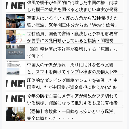
強風で欄干が全面的に倒壊した中国の橋、倒壊
した欄干の破片を調べると凄まじい事実が発覚
して……
宇宙人はいる？いて座の方角から72秒間捉えた
強い電波、50年間正体分からぬ「Wow！信号」
世耕議員、国会で審議・議決した予算を財務省
が勝手に３兆円動かしていると指摘・問題視
【闇】税務署の不祥事が爆増してる『原因』っ
て何？？
中国人の子供が溺れ、周りに助けを乞う父親
と、スマホを向けてインプレ稼ぎの見物人 [8/8]
圧倒的なダンピング価格でシェアを確保した中
国産AI、だが中国側が資金負担に耐えかねた結
果……
今年の防衛白書にメディアが何故かブチ切れて
いる模様、躍起になって批判するも逆に有権者
からは……
【恐怖】家族葬・一日葬なら安いという風潮、
完全に嘘だった・・・・