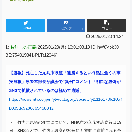
Twitter
はてブ
コピー
0
2025.01.20 14:34
1:
名無しの正義
2025/01/20(月) 13:01:08.19 ID:jhW8Vpk30
BE:754019341-PLT(12346)
【速報】死亡した元兵庫県議「逮捕するという話は全くの事
実無根」県警本部長が議会で“異例”コメント「明白な虚偽が
SNSで拡散されているのは極めて遺憾」
https://news.ntv.co.jp/n/ytv/category/society/yt1116178fc10a4
b039dc5a86d69458342
＞ 竹内元県議の死亡について、NHK党の立花孝志党首は19
日、SNSなどで、竹内元県議が20日にも警察に逮捕される予