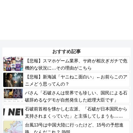
おすすめ記事
【悲報】スマホゲーム業界、サ終が相次ぎガチで危
機的な状況に…その理由がこちら
【悲報】新海誠「ヤニねこ面白い」←お前らこのア
ニメどう思ってんの？
パさん「石破さんは世界でも珍しい、国民による石
破辞めるなデモが自然発生した総理大臣です」
石破前首相を懐かしむ左派、「石破が日本国民から
支持されまくっていた」と主張してしまうも……
台風13号は中国大陸に行ったけど、15号の予想進
路…なんだこれ？ [8/8]