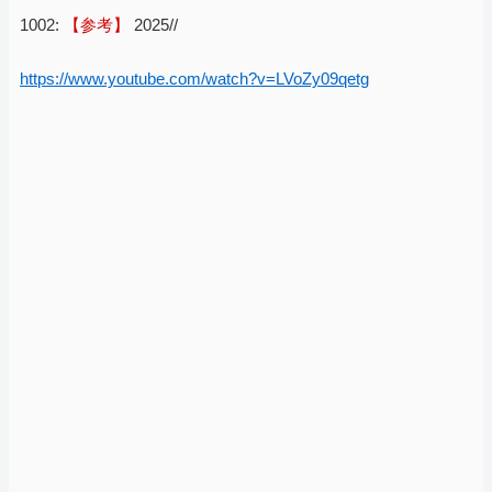
1002:
【参考】
2025//
https://www.youtube.com/watch?v=LVoZy09qetg