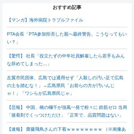
おすすめ記事
【マンガ】海外病院トラブルファイル
PTA会長「PTA参加拒否した親へ最終警告。こうなってもい
い？」
【驚愕】 社長「役立たずの中年社員解雇したら若手もみん
な辞めてしまった…」
左翼市民団体、広島では通用せず「人殺しの汚い足で広島
の土を踏むな！」→広島県民「お前らの方が汚いんじ
ゃ！」「ワシらが広島県民じゃ」
【悲報】 中国、橋の欄干が強風一発で粉々に 鉄筋ゼロ 当局
「接着剤でくっつけただけ」「正常で、品質問題はない」
【速報】 齋藤飛鳥さんの下着ｗｗｗｗｗｗｗｗ （※画像あ