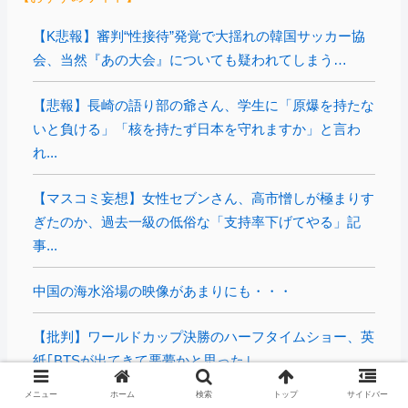
【K悲報】審判“性接待”発覚で大揺れの韓国サッカー協
会、当然『あの大会』についても疑われてしまう…
【悲報】長崎の語り部の爺さん、学生に「原爆を持たな
いと負ける」「核を持たず日本を守れますか」と言わ
れ...
【マスコミ妄想】女性セブンさん、高市憎しが極まりす
ぎたのか、過去一級の低俗な「支持率下げてやる」記
事...
中国の海水浴場の映像があまりにも・・・
【批判】ワールドカップ決勝のハーフタイムショー、英
紙｢BTSが出てきて悪夢かと思った｣
メニュー
ホーム
検索
トップ
サイドバー
【なんで】竹島ソングを歌う韓国アイドルグループが待