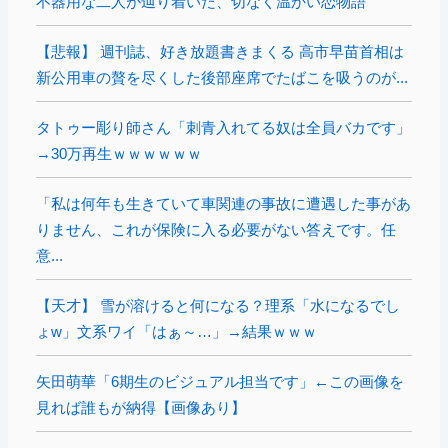
不器用な二人が辿り着いた、切なく温かい恋物語
【悲報】 週刊誌、好き放題書きまくる 高市早苗首相は
新公用車の贅を尽くした後部座席でたばこを吸うのが...
タトゥー彫り師さん「刺青入れてる奴は全員バカです」
→30万再生ｗｗｗｗｗｗ
「私は何年も生きていて車関連の事故に遭遇した事があ
りません、これが保険に入る必要がない答えです。任
意...
【天才】 雪が溶けると何になる？理系「水になるでし
ょw」文系ワイ「はぁ～…」→結果ｗｗｗ
矢田萌華「6期生のビジュアル担当です」←この画像を
見れば誰もが納得【画像あり】