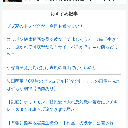
誰も反論できず沈黙 ………
おすすめ記事
ブブ家のドタバタが、今日も愛おしい！
スッポン解体動画を見る彼女「美味しそう♪」→俺「生きた
まま捌かれて可哀想だろ！サイコパスか？」←お前らどっ
ち？
なぜ自民党批判だけは表現の自由ではないのか
矢田萌華「6期生のビジュアル担当です」←この画像を見れ
ば誰もが納得【画像あり】
【動画】ホリエモン、移民受け入れ反対派の若者にブチギ
レ→スタジオ誰も反論できず沈黙w
【悲報】熊本地震発生時の「手術室」の映像、公開され