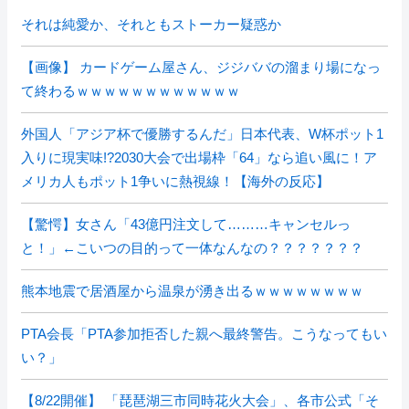
それは純愛か、それともストーカー疑惑か
【画像】 カードゲーム屋さん、ジジババの溜まり場になっ
て終わるｗｗｗｗｗｗｗｗｗｗｗｗ
外国人「アジア杯で優勝するんだ」日本代表、W杯ポット1
入りに現実味!?2030大会で出場枠「64」なら追い風に！ア
メリカ人もポット1争いに熱視線！【海外の反応】
【驚愕】女さん「43億円注文して………キャンセルっ
と！」←こいつの目的って一体なんなの？？？？？？？
熊本地震で居酒屋から温泉が湧き出るｗｗｗｗｗｗｗｗ
PTA会長「PTA参加拒否した親へ最終警告。こうなってもい
い？」
【8/22開催】 「琵琶湖三市同時花火大会」、各市公式「そ