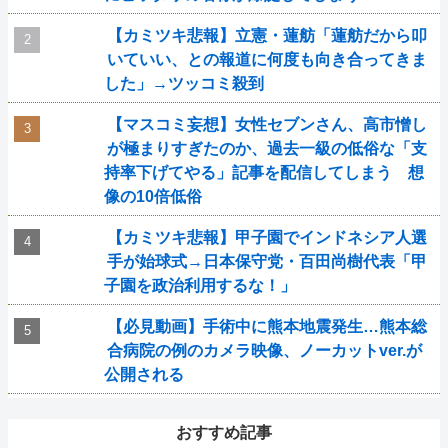
【カミツキ悲報】立憲・蓮舫「蓮舫だから叩
いていい、との報道に何度も向き合ってきま
した」→ツッコミ殺到
【マスコミ妄想】女性セブンさん、高市憎し
が極まりすぎたのか、過去一級の低俗な「支
持率下げてやる」記事を配信してしまう 想
像の10倍低俗
【カミツキ悲報】甲子園でインドネシア人選
手が始球式→日本保守党・百田尚樹代表「甲
子園を政治利用するな！」
【必見動画】手術中に熊本地震発生…熊本総
合病院の例のカメラ映像、ノーカットver.が
公開される
おすすめ記事