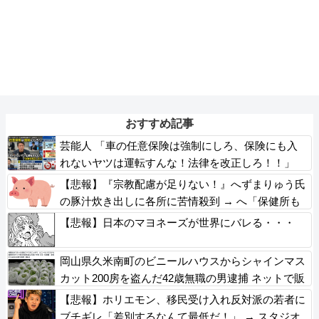
おすすめ記事
芸能人 「車の任意保険は強制にしろ、保険にも入
れないヤツは運転すんな！法律を改正しろ！！」
【悲報】『宗教配慮が足りない！』へずまりゅう氏
の豚汁炊き出しに各所に苦情殺到 → へ「保健所も
容認！問題なし！」ｗｗｗｗｗｗｗｗｗｗｗｗｗｗ
【悲報】日本のマヨネーズが世界にバレる・・・
岡山県久米南町のビニールハウスからシャインマス
カット200房を盗んだ42歳無職の男逮捕 ネットで販
売か 自宅からは300房発見
【悲報】ホリエモン、移民受け入れ反対派の若者に
ブチギレ「差別するなんて最低だ！」 → スタジオ