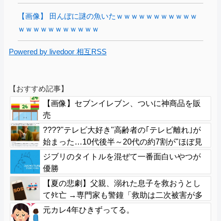
【画像】 田んぼに謎の魚いたｗｗｗｗｗｗｗｗｗｗｗ
ｗｗｗｗｗｗｗｗｗｗｗ
Powered by livedoor 相互RSS
【おすすめ記事】
【画像】セブンイレブン、ついに神商品を販
売
????"テレビ大好き"高齢者の｢テレビ離れ｣が
始まった…10代後半～20代の約7割が"ほぼ見
ない"
ジブリのタイトルを混ぜて一番面白いやつが
優勝
【夏の悲劇】父親、溺れた息子を救おうとし
てﾀﾋ亡 →専門家も警鐘「救助は二次被害が多
い」
元カレ4年ひきずってる。