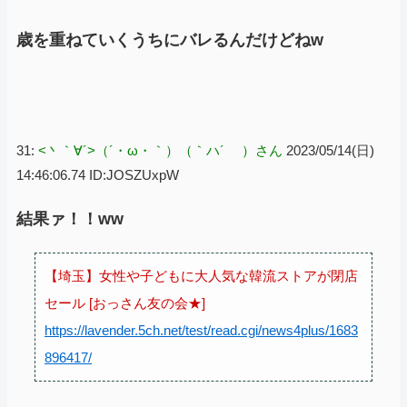
歳を重ねていくうちにバレるんだけどねw
31:
<丶｀∀´>（´・ω・｀）（｀ハ´ ）さん
2023/05/14(日)
14:46:06.74 ID:JOSZUxpW
結果ァ！！ww
【埼玉】女性や子どもに大人気な韓流ストアが閉店
セール [おっさん友の会★]
https://lavender.5ch.net/test/read.cgi/news4plus/1683
896417/