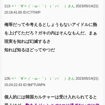
113:
<丶｀∀´>（´・ω・｀）（｀ハ´ ）さん
2023/05/14(日)
15:16:41.65 ID:C7/Ti4/P
俺等だって今考えるとしょうもないアイドルに熱
を上げてただろ？ガキの内はそんなもんだ、まぁ
現実を知れば幻滅するさ
知れば知るほどってやつだ
126:
<丶｀∀´>（´・ω・｀）（｀ハ´ ）さん
2023/05/14(日)
15:24:22.43 ID:9bFTUWPk
個人的には韓国カルチャーは受け入れられてると