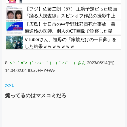
【フジ】佐藤二朗（57） 主演予定だった映画
『踊る大捜査線』スピンオフ作品の撮影中止
が正式に決定
【広島】廿日市の中学野球部員死亡事故 書
類送検の医師、別人のCT画像で診察した疑
い 頭部出血に気づかなかった可能性
VTuberさん、祖母の「家族だけの一日葬」を
した結果ｗｗｗｗｗｗｗ
8:
<丶｀∀´>（´・ω・｀）（｀ハ´ ）さん
2023/05/14(日)
14:34:02.04 ID:xvH+Y+Wv
>>1
煽ってるのはマスコミだろ