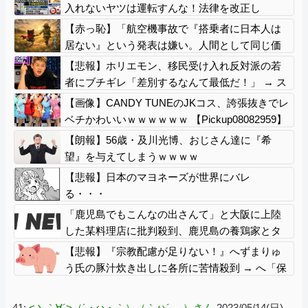
入れないヤツは運転すんな！法律を改正し
ろ！！」
【赤っ恥】「航空機事故で『搭乗者に日本人は
居ない』という発表は嫌い。人間として同じ価
値だと思う」→ツッコミ殺到も「自分が気に入
【悲報】ホリエモン、移民受け入れ反対派の若
らないと思った」とノーダメージアピール
者にブチギレ「差別するなんて最低だ！」 → ス
タジオ誰も反論できず沈黙 ………
【画像】CANDY TUNEのJKコス、誇張抜きでレ
ベチかわいいｗｗｗｗｗｗ 【Pickup08082959】
【朗報】56歳・及川光博、おじさん達に『希
望』を与えてしまうｗｗｗｗ
【悲報】日本のマヨネーズが世界にバレ
る・・・
「鹿児島でもこんなの出さんて」と大阪に上陸
した某料理店に批判殺到、鹿児島の養鶏家とタ
ッグを組んだところで……
【悲報】『宗教配慮が足りない！』へずまりゅ
う氏の豚汁炊き出しに各所に苦情殺到 → へ「保
健所も容認！問題なし！」ｗｗｗｗｗｗｗｗｗ
ｗｗｗｗｗ
41:
<丶｀∀´>（´・ω・｀）（｀ハ´ ）さん
2023/05/14(日)