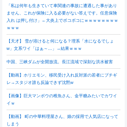
「私は何年も生きていて車関連の事故に遭遇した事があり
ません、これが保険に入る必要がない答えです。任意保険
入れ は押し付け」←大炎上でボコボコにｗｗｗｗｗｗｗｗ
ｗｗｗ
【天才】 雪が溶けると何になる？理系「水になるでしょ
w」文系ワイ「はぁ～…」→結果ｗｗｗ
中国、三峡ダムが全開放流。長江流域で深刻な洪水被害
【動画】ホリエモン、移民受け入れ反対派の若者にブチギ
レ→スタジオ誰も反論できず沈黙w
【画像】巨大マンボウの稚魚さん、金平糖みたいでカワイ
イｗ
【動画】 町の中華料理屋さん、娘の採用で人気店になって
しまう