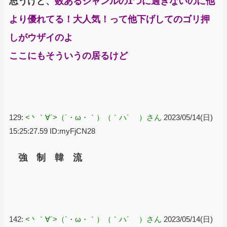
思うけど、
数あるジャンルの1つに過ぎないのに他
より優れてる！大人気！って他下げしてのゴリ押
しがウザイのよ
ここにもそういうの居るけど
129:
<丶｀∀´>（´・ω・｀）（｀ハ´ ）さん
2023/05/14(日)
15:25:27.59 ID:myFjCN28
強 制 韓 流
142:
<丶｀∀´>（´・ω・｀）（｀ハ´ ）さん
2023/05/14(日)