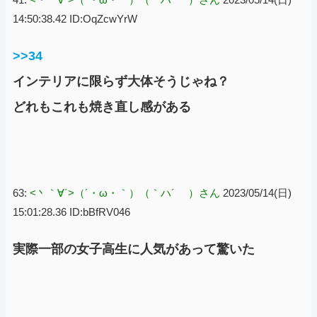
14:50:38.42 ID:OqZcwYrW
>>34
インテリアに限らず大体そうじゃね？
どれもこれも焼き直し感がある
63:
<丶｀∀´>（´・ω・｀）（｀ハ´ ）さん
2023/05/14(日)
15:01:28.36 ID:bBfRV046
実際一部の女子高生に人気があって驚いた