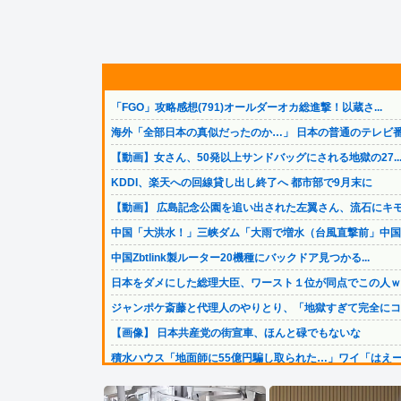
「FGO」攻略感想(791)オールダーオカ総進撃！以蔵さ...
海外「全部日本の真似だったのか…」 日本の普通のテレビ番.
【動画】女さん、50発以上サンドバッグにされる地獄の27..
KDDI、楽天への回線貸し出し終了へ 都市部で9月末に
【動画】 広島記念公園を追い出された左翼さん、流石にキモ.
中国「大洪水！」三峡ダム「大雨で増水（台風直撃前」中国ダ.
中国Zbtlink製ルーター20機種にバックドア見つかる...
日本をダメにした総理大臣、ワースト１位が同点でこの人ｗｗ.
ジャンポケ斎藤と代理人のやりとり、「地獄すぎて完全にコン.
【画像】 日本共産党の街宣車、ほんと碌でもないな
積水ハウス「地面師に55億円騙し取られた…」ワイ「はえー.
【悲報】 ドル円、年末150円割れへｗｗｗｗｗ