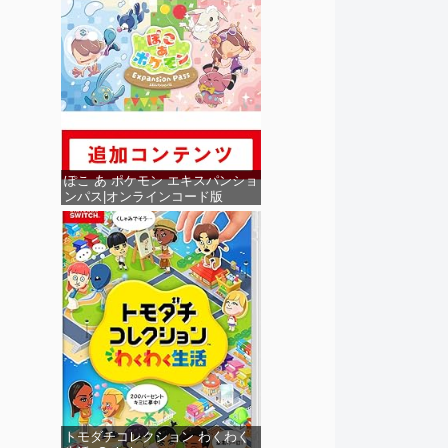
ぽこ あ ポケモン エキスパンショ
ンパス|オンラインコード版
トモダチコレクション わくわく