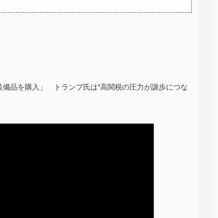
装備品を購入」 トランプ氏は“高関税の圧力が譲歩につな