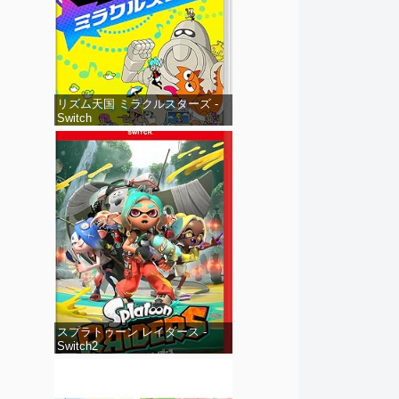
リズム天国 ミラクルスターズ -
Switch
スプラトゥーン レイダース -
Switch2