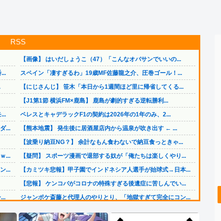
RSS
【画像】 はいだしょうこ（47）「こんなオバサンでいいの...
..
スペイン「凄すぎるわ」19歳MF佐藤龍之介、圧巻ゴール！...
.
【にじさんじ】 笹木「本日から1週間ほど里に帰省してくる...
【J1第1節 横浜FM×鹿島】 鹿島が劇的すぎる逆転勝利...
..
ペレスとキャデラックF1の契約は2026年の1年のみ、2...
..
【熊本地震】 発生後に居酒屋店内から温泉が吹き出す ← ...
【波乗り納豆NG？】 余計なもん食わないで納豆食っときゃ...
..
【疑問】 スポーツ漫画で退部する奴が「俺たちは楽しくやり...
..
【カミツキ悲報】甲子園でインドネシア人選手が始球式→日本...
【悲報】 ケンコバがコロナの特殊すぎる後遺症に苦しんでい...
..
ジャンポケ斎藤と代理人のやりとり、「地獄すぎて完全にコン...
【画像】 まま「なんかプール入ってたら学生にめっちゃ見ら...