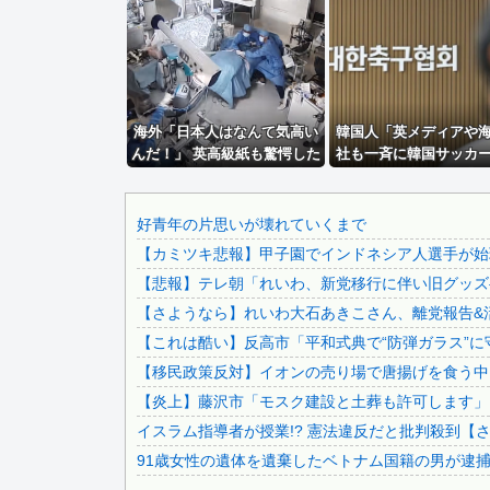
【動画】自動ドアの仕組みを理解した富山のツバメが賢い。
【ボンバーガール】KONAMI「最愛チアモ」プライズフィ...
イベント派遣で陰湿にいじられていた地味な男性スタッフ。あ.
滝沢秀明社長、熊本入り示唆「男手が必要。時間を見つけて行.
海外「日本人はなんて気高い
中国の海警局と海軍の船が衝突2人死亡 南シナ海でフィリピ.
韓国人「英メディアや
んだ！」 英高級紙も驚愕した
社も一斉に韓国サッカ
【動画】移民受け入れ派のパヨおば、自分の家に来られたら全.
極限の中の日本人の姿に世界
を巡る過去の不祥事
【九州名物】鶏刺し食べた医師、全身麻痺へ…「死んだほうが.
が衝撃
道！」→「国際的な信
の危機‥」
【画像】エレン・ベーカー先生で抜いてしまった・・・
好青年の片思いが壊れていくまで
【カミツキ悲報】甲子園でインドネシア人選手が始球
韓国サッカーのイメージが墜落
【悲報】テレ朝「れいわ、新党移行に伴い旧グッズ
結婚式の二次会で知り合った娘達と乱交した話
【さようなら】れいわ大石あきこさん、離党報告&
石破茂前総理「ウクライナが核放棄しなければロシア侵攻しな.
【これは酷い】反高市「平和式典で“防弾ガラス”に
ベッセント財務長官は円高に協力してほしそうにこっちを見て.
【移民政策反対】イオンの売り場で唐揚げを食う中
日本をダメにした総理大臣、ワースト１位が同点でこの人ｗｗ.
【炎上】藤沢市「モスク建設と土葬も許可します」
【画像】 まま「なんかプール入ってたら学生にめっちゃ見ら.
イスラム指導者が授業!? 憲法違反だと批判殺到【
出張から帰ったら、嫁の顔が青ざめていた。俺「一体何があっ.
91歳女性の遺体を遺棄したベトナム国籍の男が逮捕さ
賃貸物件を内覧中、ベランダに出たら突然ゾワッと両腕に鳥肌.