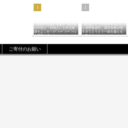
【超絶大悲報】左派&一部の永
【悲報】ナフサ6月ﾂﾑﾂﾑおじこ
住外国人「外国人にも生活保
と境野春彦氏、高市首相が憎
護をよこせ！(ﾊﾞﾝｯﾊﾞﾝｯﾊﾞﾝｯ」
すぎてとうとう一線を越える
入管庁「ほーん…」→
（スクショ）
ご寄付のお願い