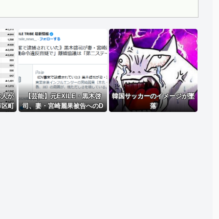
Powered by livedoor 相互RSS
本人が
【芸能】元EXILE・黒木啓
韓国サッカーのイメージが墜
市区町
司、妻・宮崎麗果被告へのD
落
!
V事案で逮捕されていた 宮
崎は全身打撲、頭部裂傷及び
打撲、頸部損傷の怪我