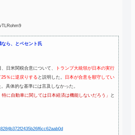
:UvTLRohm9
満なら、とベセント氏
日、日米関税合意について、
トランプ大統領が日本の実行
25％に逆戻りする
と説明した。
日本が合意を順守してい
た。具体的な基準には言及しなかった。
は、特に自動車に関しては日本経済は機能しないだろう」
と
1648284b372f2435b26f6cc62aab0d