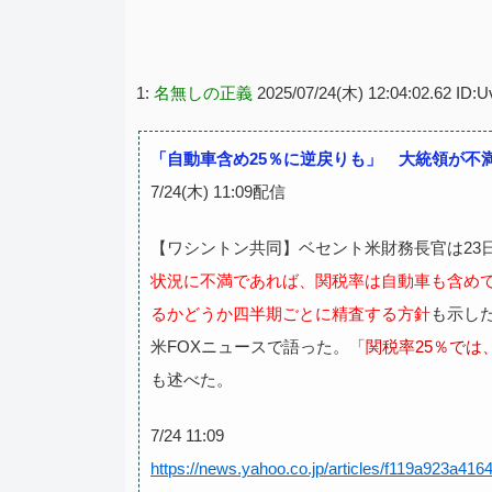
1:
名無しの正義
2025/07/24(木) 12:04:02.62 ID
「自動車含め25％に逆戻りも」 大統領が不
7/24(木) 11:09配信
【ワシントン共同】ベセント米財務長官は23
状況に不満であれば、関税率は自動車も含めて
るかどうか四半期ごとに精査する方針
も示し
米FOXニュースで語った。
「関税率25％で
も述べた。
7/24 11:09
https://news.yahoo.co.jp/articles/f119a923a4