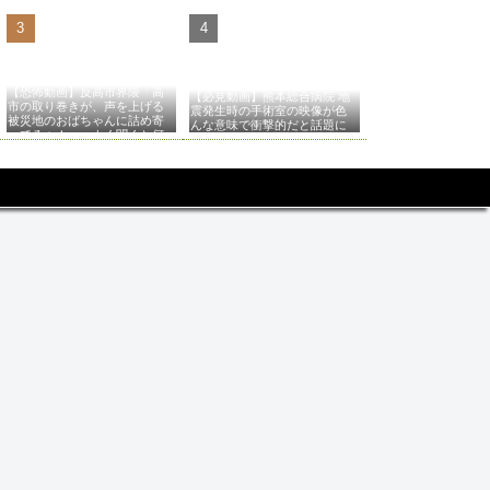
【恐怖動画】反高市界隈「高
【必見動画】熊本総合病院 地
市の取り巻きが、声を上げる
震発生時の手術室の映像が色
被災地のおばちゃんに詰め寄
んな意味で衝撃的だと話題に
ってるぅ！」→よく聞くと何
やらヤバいことを言っている
と話題に…