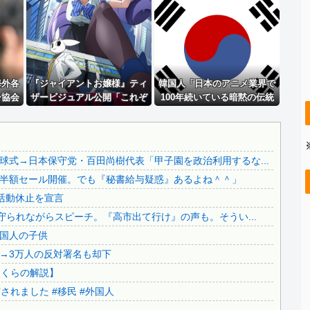
【画像】 日本共産党の街宣車、ほんと碌でもないな
積水ハウス「地面師に55億円騙し取られた…」ワイ「はえー...
..
激混みのはずの東京駅で鍵が空いているコインロッカーが散見...
..
出張から帰ったら、嫁の顔が青ざめていた。俺「一体何があっ...
..
海外各
【動画】 女さん「男ってこういうので興奮するんでしょ？」...
『ジャイアントお嬢様』ティ
韓国人「日本のアニメ業界で
ー協会
ザービジュアル公開「これぞ
100年続いている暗黙の伝統
..
賃貸物件を内覧中、ベランダに出たら突然ゾワッと両腕に鳥肌...
を報
究極のお嬢様ですわ」2027年
がこちら・・・」
..
【悲報】テレ朝「れいわ、新党移行に伴い旧グッズ半額セール...
用失墜
1月放送開始【海外の反応】
【さようなら】れいわ大石あきこさん、離党報告&活動休止を...
式→日本保守党・百田尚樹代表「甲子園を政治利用するな...
【これは酷い】反高市「平和式典で“防弾ガラス”に守られな...
半額セール開催。でも『秘書給与疑惑』あるよね＾＾」
【移民政策反対】イオンの売り場で唐揚げを食う中国人の子供
活動休止を宣言
..
【炎上】藤沢市「モスク建設と土葬も許可します」→3万人の...
守られながらスピーチ。『高市出て行け』の声も。そうい...
..
91歳女性の遺体を遺棄したベトナム国籍の男が逮捕されまし...
国人の子供
..
日本旅行キャンセルすべきか…1万年ぶり史上最大級の火山の...
→3万人の反対署名も却下
..
無気力な韓国代表、オーストリアにも0-1で敗北…3月のA...
さくらの解説】
..
3.1節がある月なのに…3月のカレンダーに日本の富士山・...
れました #移民 #外国人
..
韓国代表、コートジボワールに0対4で完敗＝韓国の反応