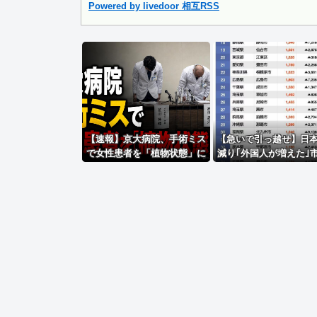
Powered by livedoor 相互RSS
Powered by livedoor 相互RSS
【速報】京大病院、手術ミス
【急いで引っ越せ】日
で女性患者を「植物状態」に
減り｢外国人が増えた｣
してしまう・・・
村ランキングｷﾀ━━