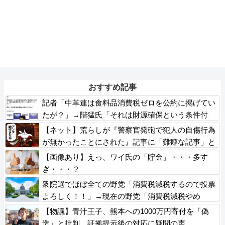
おすすめ記事
記者「中革連は食料品消費税ゼロを公約に掲げてい
たが？」→階猛氏「それは財源確保という条件付
き」
【ネット】荒らしが『警察官発砲で犯人の自傷行為
が無かったことにされた』記事に「難癖な記事」と
イチャモン→自傷行為の動画が拡散してマスゴミの
【画像あり】えっ、ワイ氏の「貯金」・・・多す
偏向報道確定
ぎ・・・？
衆院選でほぼ全ての野党「消費税減税するので投票
よろしく！！」→現在の野党「消費税減税やめ
ろ！！財源はどうするんだ！！」
【物議】青汁王子、熊本への1000万円寄付を「偽
造」と批判 証拠提示後の対応に疑問の声