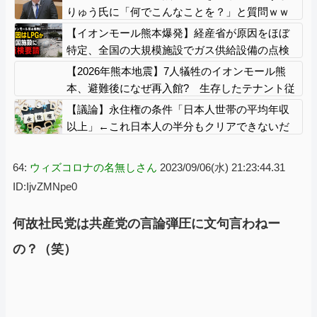
に……
りゅう氏に「何でこんなことを？」と質問ｗｗ
ｗｗ
【イオンモール熊本爆発】経産省が原因をほぼ
特定、全国の大規模施設でガス供給設備の点検
要請にまで発展する事態に・・・
【2026年熊本地震】7人犠牲のイオンモール熊
本、避難後になぜ再入館? 生存したテナント従
業員ら証言、浮かび上がる実態
【議論】永住権の条件「日本人世帯の平均年収
以上」←これ日本人の半分もクリアできないだ
ろ
64:
ウィズコロナの名無しさん
2023/09/06(水) 21:23:44.31
ID:IjvZMNpe0
何故社民党は共産党の言論弾圧に文句言わねー
の？（笑）