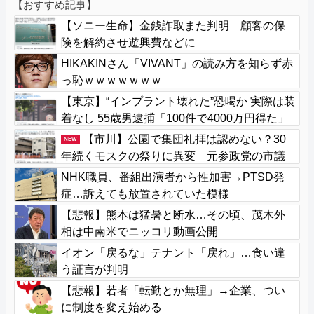
【おすすめ記事】
【ソニー生命】金銭詐取また判明 顧客の保
険を解約させ遊興費などに
HIKAKINさん「VIVANT」の読み方を知らず赤
っ恥ｗｗｗｗｗｗｗ
【東京】“インプラント壊れた”恐喝か 実際は装
着なし 55歳男逮捕「100件で4000万円得た」
【市川】公園で集団礼拝は認めない？30
NEW
年続くモスクの祭りに異変 元参政党の市議
とムスリムは「直接話そう」 ＳＮＳと地元
NHK職員、番組出演者から性加害→PTSD発
に温度差
症…訴えても放置されていた模様
【悲報】熊本は猛暑と断水…その頃、茂木外
相は中南米でニッコリ動画公開
イオン「戻るな」テナント「戻れ」…食い違
う証言が判明
【悲報】若者「転勤とか無理」→企業、つい
に制度を変え始める