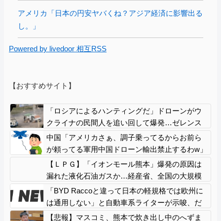
アメリカ「日本の円安ヤバくね？アジア経済に影響出る
し。」
Powered by livedoor 相互RSS
【おすすめサイト】
「ロシアによるハンティングだ」ドローンがウ
クライナの民間人を追い回して爆発…ゼレンス
キー氏が非難！
中国「アメリカさぁ、調子乗ってるからお前ら
が頼ってる軍用中国ドローン輸出禁止するわw」
【ＬＰＧ】「イオンモール熊本」爆発の原因は
漏れた液化石油ガスか…経産省、全国の大規模
施設でガス供給設備の点検要請
「BYD Raccoと違って日本の軽規格では欧州に
は通用しない」と自動車系ライターが示唆、だ
が速攻で反例を提示されて即落ち二コマ状態
【悲報】マスコミ、熊本で炊き出し中のへずま