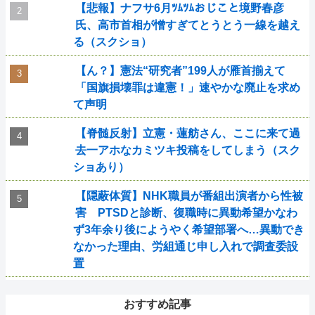
【悲報】ナフサ6月ﾂﾑﾂﾑおじこと境野春彦
氏、高市首相が憎すぎてとうとう一線を越え
る（スクショ）
【ん？】憲法“研究者”199人が雁首揃えて
「国旗損壊罪は違憲！」速やかな廃止を求め
て声明
【脊髄反射】立憲・蓮舫さん、ここに来て過
去一アホなカミツキ投稿をしてしまう（スク
ショあり）
【隠蔽体質】NHK職員が番組出演者から性被
害 PTSDと診断、復職時に異動希望かなわ
ず3年余り後にようやく希望部署へ…異動でき
なかった理由、労組通じ申し入れで調査委設
置
おすすめ記事