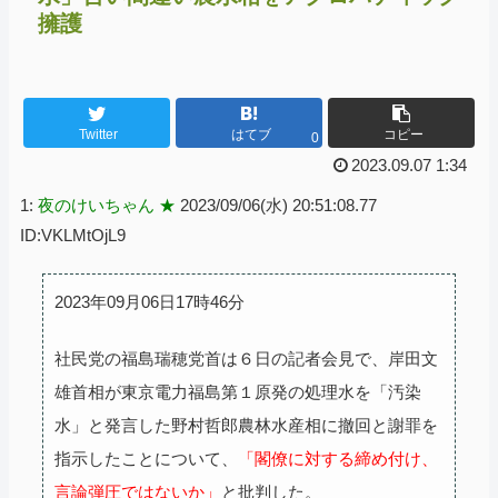
擁護
Twitter
はてブ
コピー
0
2023.09.07 1:34
1:
夜のけいちゃん ★
2023/09/06(水) 20:51:08.77
ID:VKLMtOjL9
2023年09月06日17時46分
社民党の福島瑞穂党首は６日の記者会見で、岸田文
雄首相が東京電力福島第１原発の処理水を「汚染
水」と発言した野村哲郎農林水産相に撤回と謝罪を
指示したことについて、
「閣僚に対する締め付け、
言論弾圧ではないか」
と批判した。