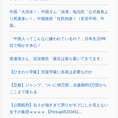
中国「大洪水！」中国ダム「決壊」地元民「公式発表よ
り死者多い！」中国政府「住民拘束！（安否不明」中
国...
「中国人ってこんなに嫌われているの？」日本生活9年
目で明かす本心！
渡邊渚さん、近況報告「最近は落ち着いてきてます」
【ひまわり学級】支援学級に名前は必要なのか
【悲報】ジャンプ、ついに98万部…全盛期653万部から
ここまで落ちる
【公開処刑】右３が強すぎて周りがモブにしか見えない
女子の集団ｗｗｗｗ 【Pickup05153411...