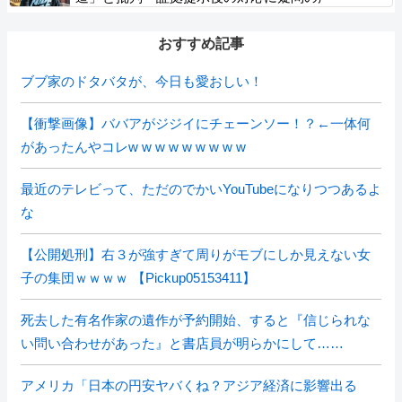
おすすめ記事
ブブ家のドタバタが、今日も愛おしい！
【衝撃画像】ババアがジジイにチェーンソー！？←一体何
があったんやコレw w w w w w w w w
最近のテレビって、ただのでかいYouTubeになりつつあるよ
な
【公開処刑】右３が強すぎて周りがモブにしか見えない女
子の集団ｗｗｗｗ 【Pickup05153411】
死去した有名作家の遺作が予約開始、すると『信じられな
い問い合わせがあった』と書店員が明らかにして……
アメリカ「日本の円安ヤバくね？アジア経済に影響出る