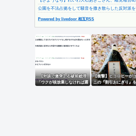
【さようなら】れいわ大石あきこさん、離党報告&
日本をダメにした総理大臣、ワースト１位が同点でこの人ｗｗ.
公園を不法占拠をして騒音を撒き散らした反対派を
Powered by livedoor 相互RSS
Powered by livedoor 相互RSS
【対談で激突】石破前総理
【衝撃】ヒコロヒーが
「ウクが核放棄しなければ露
ニの『割引おにぎり』
侵攻なかった」 湯崎前県知事
ない理由がこちらｗｗ
「核抑止はフィクション」