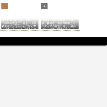
【恐怖動画】反高市界隈「高
【動画】熊本県知事「ご遺
市の取り巻きが、声を上げる
族、被災者、自治体職員から
被災地のおばちゃんに詰め寄
メディアの報道に対し、極め
ってるぅ！」→よく聞くと何
て強い不満や苦情が出てい
やらヤバいことを言っている
る」記者「具体的には？」→
と話題に…