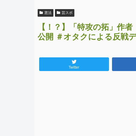
憲法
芸スポ
【！？】「特攻の拓」作者
公開 ＃オタクによる反戦
Twitter