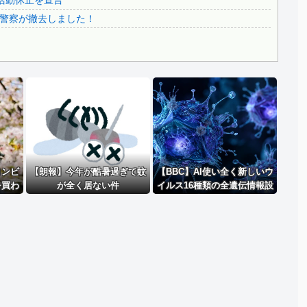
活動休止を宣言
..
3.1節がある月なのに…3月のカレンダーに日本の富士山・...
警察が撤去しました！
韓国代表、コートジボワールに0対4で完敗＝韓国の反応
Powered by livedoor 相互RSS
コンビ
【朗報】今年が酷暑過ぎて蚊
【BBC】AI使い全く新しいウ
を買わ
が全く居ない件
イルス16種類の全遺伝情報設
ｗｗ
計に初成功