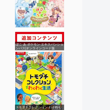
ぽこ あ ポケモン エキスパンショ
ンパス|オンラインコード版
トモダチコレクション わくわく