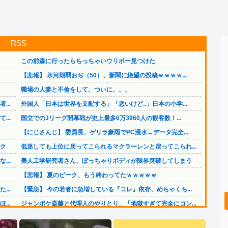
RSS
この前森に行ったらちっちゃいウリボー見つけた
【悲報】 氷河期弱おぢ（50）、新聞に絶望の投稿ｗｗｗｗ...
職場の人妻と不倫をして、ついに、、、
..
外国人「日本は世界を支配する」「悪いけど..」日本の小学...
..
国立でのJリーグ開幕戦が史上最多6万3960人の観客数！...
【にじさんじ】 委員長、ゲリラ豪雨でPC浸水→データ完全...
ク
低迷しても上位に戻ってこられるマクラーレンと戻ってこられ...
..
美人工学研究者さん、ぽっちゃりボディが限界突破してしまう
【悲報】 夏のピーク、もう終わってたｗｗｗｗｗ
..
【緊急】 今の若者に急増している『コレ』依存、めちゃくち...
..
ジャンポケ斎藤と代理人のやりとり、「地獄すぎて完全にコン...
..
【画像】 日本共産党の街宣車、ほんと碌でもないな