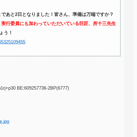
まであと2日となりました！皆さん、準備は万端ですか？
。実行委員にも加わっていただいている巨匠、所十三先生
ょう！
665325109455
qp1rj+p30 BE:609257736-2BP(6777)
.jpg