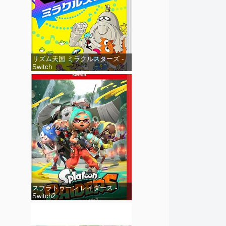
リズム天国 ミラクルスターズ -
Switch
スプラトゥーン レイダース -
Switch2