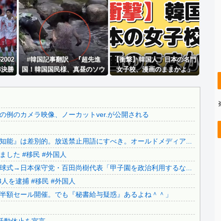
..
積水ハウス「地面師に55億円騙し取られた…」ワイ「はえー...
【必見動画】手術中に熊本地震発生…熊本総合病院の例のカメ...
..
【画像】 福原遥さん、意外とあるｗ
京都の寺がまた燃える「中国人に脅迫されていた」
..
002
【いのち】れいわ支持者「『れいわ信者』『れいわ知能』は差...
#韓国記事翻訳 『超先進
【衝撃】韓国人「日本の名門
準決勝
国！韓国国民様、真昼のソウ
女子校、漫画のままかよ」
.
「さりげなく凄いこと言ってない？」と財務官僚の増上慢っぷ...
」→
ルのど真ん中で●●！』、『い
..
新幹線の指定席…早めに予約した通路側の席に、見知らぬ母子...
に指
くらなんでもあそこで●を擦
るのは‥』
..
【いのち】 れいわ支持者「『れいわ信者』『れいわ知能』は...
例のカメラ映像、ノーカットver.が公開される
神社に住み着いていたネパール国籍の男が逮捕されました #...
..
【カミツキ悲報】甲子園でインドネシア人選手が始球式→日本...
能』は差別的。放送禁止用語にすべき。オールドメディア...
【ヤバい】100件以上の窃盗をしたトルコ国籍の男3人を逮...
した #移民 #外国人
..
【悲報】テレ朝「れいわ、新党移行に伴い旧グッズ半額セール...
式→日本保守党・百田尚樹代表「甲子園を政治利用するな...
..
日本の神社仏閣が22日に１回燃えてる。
人を逮捕 #移民 #外国人
.
公園を不法占拠をして騒音を撒き散らした反対派を警察が撤去...
半額セール開催。でも『秘書給与疑惑』あるよね＾＾」
..
日本旅行キャンセルすべきか…1万年ぶり史上最大級の火山の...
無気力な韓国代表、オーストリアにも0-1で敗北…3月のA...