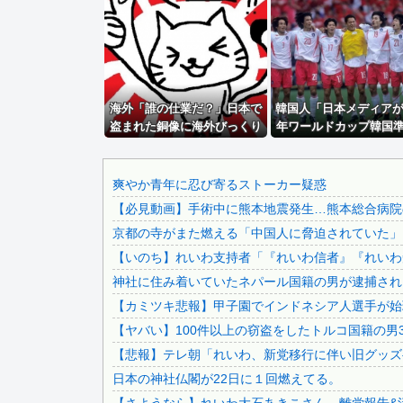
【緊急】 今の若者に急増している『コレ』依存、めちゃくち.
【動画】力士さん、ボクサーをボコってしまう
【謎】広末涼子さんが地上波にスピード復帰できる理由、誰に.
中国「衝突事故！（2025年」中国軍と中国海警局「ﾌｨﾘ...
海外「誰の仕業だ？」日本で
国税局職員（25）、税務調査で知り合った納税者の自宅に出.
韓国人「日本メディアが2
盗まれた銅像に海外びっくり
年ワールドカップ韓国
【速報】中国の海警局と中国海軍の船が衝突2人死亡 南シナ..
仰天！（海外の反応）
も調査すべきと主張！
【動画】手術中に熊本地震直撃した動画がやばすぎると話題に.
「英国メディアも一斉
摘‥」
ジャンポケ斎藤と代理人のやりとり、「地獄すぎて完全にコン.
爽やか青年に忍び寄るストーカー疑惑
【必見動画】手術中に熊本地震発生…熊本総合病院の
【画像】 日本共産党の街宣車、ほんと碌でもないな
京都の寺がまた燃える「中国人に脅迫されていた」
積水ハウス「地面師に55億円騙し取られた…」ワイ「はえー.
【いのち】れいわ支持者「『れいわ信者』『れいわ知
【悲報】 ドル円、年末150円割れへｗｗｗｗｗ
神社に住み着いていたネパール国籍の男が逮捕されま
アニメ「セイレン」ヒロイン6人のビジュアルを初公開！全員.
【カミツキ悲報】甲子園でインドネシア人選手が始球
海外「日本がキラキラして見える…」 日本の街頭インタビュ.
【ヤバい】100件以上の窃盗をしたトルコ国籍の男3
外国人「とてつもない逸材がいる」15歳FW礒部怜夢、衝撃..
【悲報】テレ朝「れいわ、新党移行に伴い旧グッズ
【動画】 よく助けられたな。岐阜の川で外国人が溺れてしま.
日本の神社仏閣が22日に１回燃えてる。
【画像】 福原遥さん、意外とあるｗ