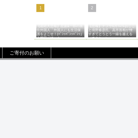
【超絶大悲報】左派&一部の永
【悲報】ナフサ6月ﾂﾑﾂﾑおじこ
住外国人「外国人にも生活保
と境野春彦氏、高市首相が憎
護をよこせ！(ﾊﾞﾝｯﾊﾞﾝｯﾊﾞﾝｯ」
すぎてとうとう一線を越える
入管庁「ほーん…」→
（スクショ）
ご寄付のお願い