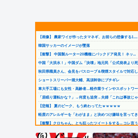
【画像】 農家ワイが作ったタマネギ、お前らの想像する1....
韓国サッカーのイメージが墜落
【衝撃】 中国製ルーター20機種にバックドア発見！ ネッ...
中国「大洪水！」中国ダム「決壊」地元民「公式発表より死者.
秋田県職員さん、会見をバスローブ＆喫煙スタイルで対応して.
ショートスリーパー堀大輔、高須幹弥にブチギレ
車大手工場にも女性・高齢者…軽作業ラインやスポットワー
「居眠り運転かな？」→何度も追突→夫婦「これは事故じゃな.
【悲報】 夏のピーク、もう終わってたｗｗｗｗｗ
軽度のアレルギーを「わがまま」と決めつけ嫌味を言ってきた.
【衝撃】クロちゃん、とち狂ったツイートをする←コレ言うほ.
【衝撃】広末涼子さんが地上波にスピード復帰できる理由←コ.