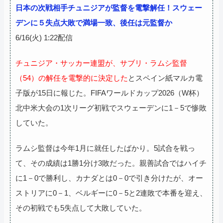
日本の次戦相手チュニジアが監督を電撃解任！スウェー
デンに５失点大敗で満場一致、後任は元監督か
6/16(火) 1:22配信
チュニジア・サッカー連盟が、サブリ・ラムシ監督
（54）の解任を電撃的に決定した
とスペイン紙マルカ電
子版が15日に報じた。FIFAワールドカップ2026（W杯）
北中米大会の1次リーグ初戦でスウェーデンに1－5で惨敗
していた。
ラムシ監督は今年1月に就任したばかり。5試合を戦っ
て、その成績は1勝1分け3敗だった。親善試合ではハイチ
に1－0で勝利し、カナダとは0－0で引き分けたが、オー
ストリアに0－1、ベルギーに0－5と2連敗で本番を迎え、
その初戦でも5失点して大敗していた。