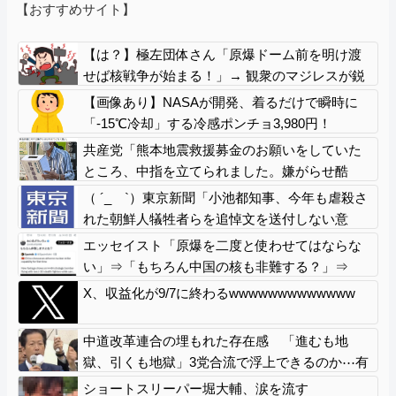
【おすすめサイト】
【は？】極左団体さん「原爆ドーム前を明け渡
せば核戦争が始まる！」→ 観衆のマジレスが鋭
すぎるとネットで話題に → ｗｗｗｗｗｗｗｗｗ
【画像あり】NASAが開発、着るだけで瞬時に
ｗｗｗ
「-15℃冷却」する冷感ポンチョ3,980円！
共産党「熊本地震救援募金のお願いをしていた
ところ、中指を立てられました。嫌がらせ酷
い」
（ ´_ゝ`）東京新聞「小池都知事、今年も虐殺さ
れた朝鮮人犠牲者らを追悼文を送付しない意
向。10年連続」
エッセイスト「原爆を二度と使わせてはならな
い」⇒「もちろん中国の核も非難する？」⇒
「中国の核は綺麗な核！」
X、収益化が9/7に終わるwwwwwwwwwwwww
中道改革連合の埋もれた存在感 「進むも地
獄、引くも地獄」3党合流で浮上できるのか⋯有
楽町駅前に数百人の支持者ら
ショートスリーパー堀大輔、涙を流す