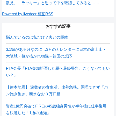
散見、「ラッキー」と思って中を確認してみると……
Powered by livedoor 相互RSS
おすすめ記事
悩んでいるのは私だけ？夫との距離
3.1節がある月なのに…3月のカレンダーに日本の富士山・
大阪城・桜が描かれ物議＝韓国の反応
PTA会長「PTA参加拒否した親へ最終警告。こうなってもい
い？」
【熊本地震】 避難者の食生活、改善急務…調理できず「パ
ン飽き飽き」断水なお３万戸超
資産1億円突破でFIREの45歳独身男性が半年後に仕事復帰
を決意した「1通の通知」