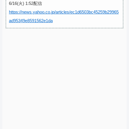
6/16(火) 1:52配信
https://news.yahoo.co.jp/articles/ec1d6503bc45259b29965
ad95349e8591562e1da