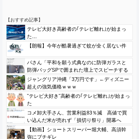
【おすすめ記事】
テレビ大好き高齢者の｢テレビ離れ｣が始まっ
た…
【朗報】今年が酷暑過ぎて蚊が全く居ない件
パさん「平和を願う式典なのに防弾ガラスと
防弾バッグSPで囲まれた壇上でスピーチする
人が総理大臣」
ジャングリア沖縄「3万円です」←ディズニー
超えの強気価格ｗｗｗ
"テレビ大好き"高齢者の｢テレビ離れ｣が始まっ
た
コメ卸大手さん、営業利益83％減 高値で買
い込んだ米が売れず「損切り祭り」開幕へ
【動画】ショートスリーパー堀大輔、高須幹
弥にブチギレ