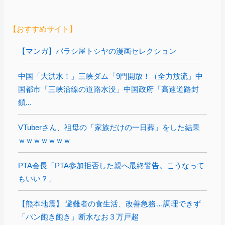
【おすすめサイト】
【マンガ】バラシ屋トシヤの漫画セレクション
中国「大洪水！」三峡ダム「9門開放！（全力放流」中
国都市「三峡沿線の道路水没」中国政府「高速道路封
鎖...
VTuberさん、祖母の「家族だけの一日葬」をした結果
ｗｗｗｗｗｗｗ
PTA会長「PTA参加拒否した親へ最終警告。こうなって
もいい？」
【熊本地震】 避難者の食生活、改善急務…調理できず
「パン飽き飽き」断水なお３万戸超