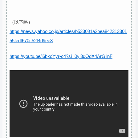
（以下略）
https://news.yahoo.co.jp/articles/b533091a2bea842313301
55fedf670c52f4d9ee3
https://youtu.be/l6bkoYyr-c4?si=0yl3dOdX4ArGiinF