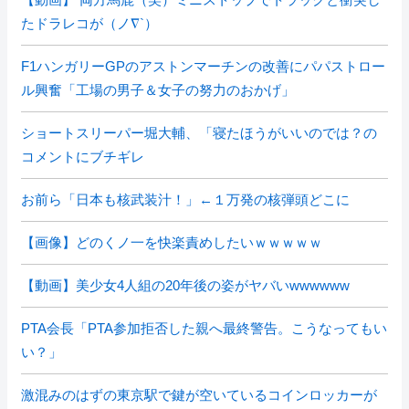
たドラレコが（ノ∇`）
F1ハンガリーGPのアストンマーチンの改善にパパストロー
ル興奮「工場の男子＆女子の努力のおかげ」
ショートスリーパー堀大輔、「寝たほうがいいのでは？の
コメントにブチギレ
お前ら「日本も核武装汁！」←１万発の核弾頭どこに
【画像】どのくノ一を快楽責めしたいｗｗｗｗｗ
【動画】美少女4人組の20年後の姿がヤバいwwwwww
PTA会長「PTA参加拒否した親へ最終警告。こうなってもい
い？」
激混みのはずの東京駅で鍵が空いているコインロッカーが