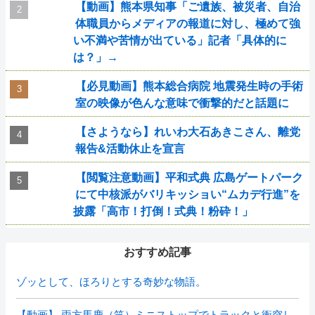
【動画】熊本県知事「ご遺族、被災者、自治
体職員からメディアの報道に対し、極めて強
い不満や苦情が出ている」記者「具体的に
は？」→
【必見動画】熊本総合病院 地震発生時の手術
室の映像が色んな意味で衝撃的だと話題に
【さようなら】れいわ大石あきこさん、離党
報告&活動休止を宣言
【閲覧注意動画】平和式典 広島ゲートパーク
にて中核派がバリキッショい“ムカデ行進”を
披露「高市！打倒！式典！粉砕！」
おすすめ記事
ゾッとして、ほろりとする奇妙な物語。
【動画】 両方馬鹿（笑）ミニストップでトラックと衝突し