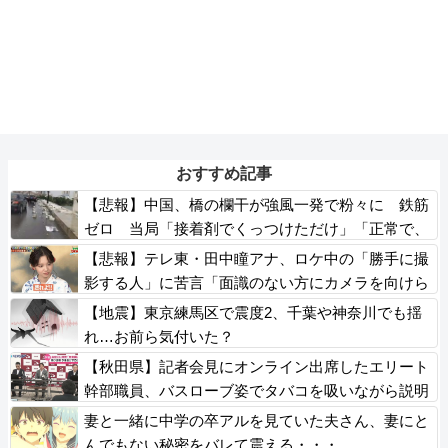
おすすめ記事
【悲報】中国、橋の欄干が強風一発で粉々に 鉄筋
ゼロ 当局「接着剤でくっつけただけ」「正常で、
品質問題はない」
【悲報】テレ東・田中瞳アナ、ロケ中の「勝手に撮
影する人」に苦言「面識のない方にカメラを向けら
れるのは恐怖」
【地震】東京練馬区で震度2、千葉や神奈川でも揺
れ…お前ら気付いた？
【秋田県】記者会見にオンライン出席したエリート
幹部職員、バスローブ姿でタバコを吸いながら説明
県が聞き取りへ
妻と一緒に中学の卒アルを見ていた夫さん、妻にと
んでもない秘密をバレて震える・・・