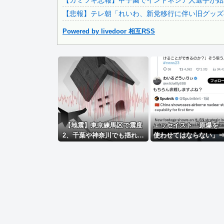
【カミツキ悲報】甲子園でインドネシア人選手が始球
【悲報】テレ朝「れいわ、新党移行に伴い旧グッズ
Powered by livedoor 相互RSS
Powered by livedoor 相互RSS
【地震】東京練馬区で震度
エッセイスト「原爆を
2、千葉や神奈川でも揺れ…
使わせてはならない」
お前ら気付いた？
ちろん中国の核も非
る？」⇒「中国の核は
核！」