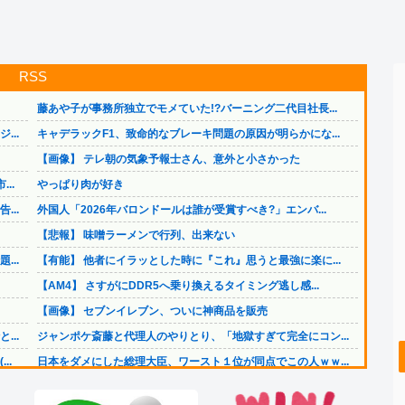
RSS
藤あや子が事務所独立でモメていた!?バーニング二代目社長...
..
キャデラックF1、致命的なブレーキ問題の原因が明らかにな...
【画像】 テレ朝の気象予報士さん、意外と小さかった
..
やっぱり肉が好き
..
外国人「2026年バロンドールは誰が受賞すべき?」エンバ...
【悲報】 味噌ラーメンで行列、出来ない
..
【有能】 他者にイラッとした時に『これ』思うと最強に楽に...
【AM4】 さすがにDDR5へ乗り換えるタイミング逃し感...
【画像】 セブンイレブン、ついに神商品を販売
..
ジャンポケ斎藤と代理人のやりとり、「地獄すぎて完全にコン...
..
日本をダメにした総理大臣、ワースト１位が同点でこの人ｗｗ...
【速報】 みいちゃん、覚醒し戦闘民族化。お子様二人をフル...