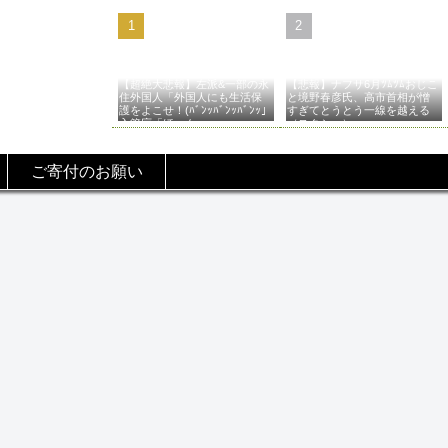
【超絶大悲報】左派&一部の永
【悲報】ナフサ6月ﾂﾑﾂﾑおじこ
住外国人「外国人にも生活保
と境野春彦氏、高市首相が憎
護をよこせ！(ﾊﾞﾝｯﾊﾞﾝｯﾊﾞﾝｯ」
すぎてとうとう一線を越える
入管庁「ほーん…」→
（スクショ）
ご寄付のお願い