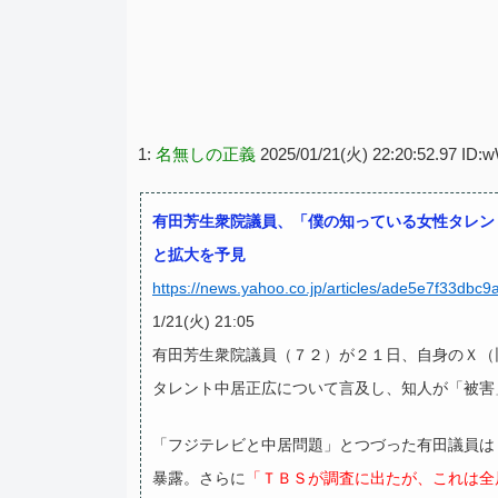
1:
名無しの正義
2025/01/21(火) 22:20:52.97 I
有田芳生衆院議員、「僕の知っている女性タレン
と拡大を予見
https://news.yahoo.co.jp/articles/ade5e7f33dbc
1/21(火) 21:05
有田芳生衆院議員（７２）が２１日、自身のＸ（
タレント中居正広について言及し、知人が「被害
「フジテレビと中居問題」とつづった有田議員は
暴露。さらに
「ＴＢＳが調査に出たが、これは全