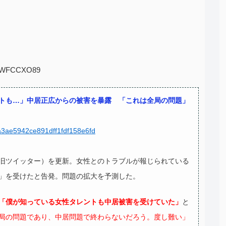
D:wWFCCXO89
トも…」中居正広からの被害を暴露 「これは全局の問題」
9a3ae5942ce891dff1fdf158e6fd
旧ツイッター）を更新。女性とのトラブルが報じられている
」を受けたと告発。問題の拡大を予測した。
「僕が知っている女性タレントも中居被害を受けていた」
と
局の問題であり、中居問題で終わらないだろう。度し難い」