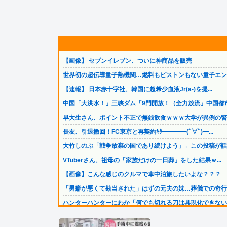
【画像】 セブンイレブン、ついに神商品を販売
世界初の超伝導量子熱機関…燃料もピストンもない量子エンジ.
【速報】 日本赤十字社、韓国に超希少血液Jr(a-)を提...
中国「大洪水！」三峡ダム「9門開放！（全力放流」中国都市.
早大生さん、ポイント不正で無銭飲食ｗｗｗ大学が異例の警告.
長友、引退撤回！FC東京と再契約ｷﾀ━━━━(ﾟ∀ﾟ)━...
大竹しのぶ「戦争放棄の国であり続けよう」←この投稿が話題.
VTuberさん、祖母の「家族だけの一日葬」をした結果ｗ...
【画像】こんな感じのクルマで車中泊旅したいよな？？？
「男癖が悪くて勘当された」はずの元夫の妹…葬儀での奇行と.
ハンターハンターにわか「何でも切れる刀は具現化できない(.
みいちゃん、セコカンになる