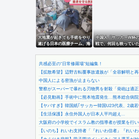
【おわった】三峡ダム、豪雨で13基の水門を開き大規模放流.
【戦慄】山で洒落にならない目にあった話をする、オカルト系.
ロシアさん、国民の財産を没収しはじめる
【画像あり】相澤仁美のケツ
大地震が起きても手術をやり
【速報】韓国サッカー協会、W杯・五輪予選で外国審判員や監.
中国人「サッカーW杯
遂げる日本の医療チーム、海
戦で、何回も映ってい
ジャンポケ斎藤と代理人のやりとり、「地獄すぎて完全にコン.
外でも凄すぎると絶賛
女性は一体誰？」 中
日本をダメにした総理大臣、ワースト１位が同点でこの人ｗｗ.
「なんという上品さ」
見ても一般人ではな
【速報】 みいちゃん、覚醒し戦闘民族化。お子様二人をフル.
共感必至の“日常修羅場”短編集！
【拡散希望】辺野古転覆事故遺族が「全容解明と再発
【画像】 トラックの運ちゃん御用達ターミナル食堂のざっか.
中国人による密漁が止まらない
海外「日本はさすが過ぎるｗ」 日本は野生動物の喧嘩さえ可.
警察がスーパーで暴れる刃物男を射殺「発砲は適正
【驚愕】 巨大カタツムリの ”殻だけ” を採取する方法、...
【必見動画】手術中に熊本地震発生…熊本総合病院の
外国人「日本はお手本だ」日本人、世界最高峰プレミアで過去.
【ヤバすぎ】韓国紙｢サッカー韓国U23代表、2歳
【動画】 ロシアの空挺兵、パラシュートが開かずに墜落して.
【生活保護】永住外国人が日本人平均超え...
【悲報】坂口杏里、逃走ｗｗｗｗｗｗｗｗｗｗｗ
大阪府の小学校でイスラム教の指導者が授業を行い物
会社「君、転勤ね」→ 男性社員「それなら妻のほうが稼ぎい.
【いのち】れいわ支持者「『れいわ信者』『れいわ知
【ネット騒然】 元ジャンポケ斉藤の妻、夫の求刑7年翌日に..