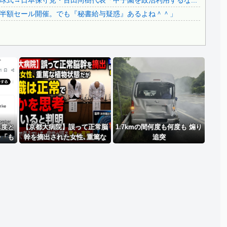
式→日本保守党・百田尚樹代表「甲子園を政治利用するな...
韓国代表、コートジボワールに0対4で完敗＝韓国の反応
半額セール開催。でも『秘書給与疑惑』あるよね＾＾」
Powered by livedoor 相互RSS
二度と
【京都大病院】誤って正常脳
1.7kmの間何度も何度も 煽り
⇒「も
幹を摘出された女性､重篤な
追突
難す
植物状態だが意識は正常で何
綺麗な
かを思考していると判明