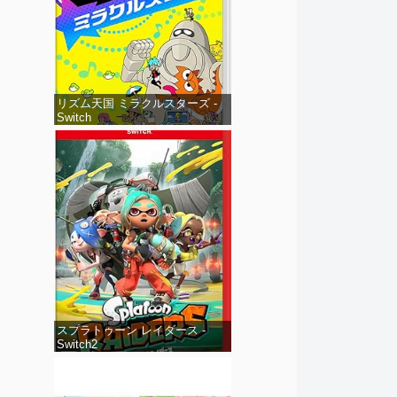
リズム天国 ミラクルスターズ -
Switch
スプラトゥーン レイダース -
Switch2