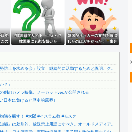
..
会社「君、転勤ね」→ 男性社員「それなら妻のほうが稼ぎい...
..
【拡散希望】辺野古転覆事故遺族が「全容解明と再発防止を求...
【朗報】 元日テレ女子アナ脊山麻理子さん(46)イメージ...
【悲報】坂口杏里、逃走ｗｗｗｗｗｗｗｗｗｗｗ
..
の日本
会社「君、転勤ね」→ 男性社員「それなら妻のほうが稼ぎい...
#韓国質問サイト 『えっ？
韓国がサッカーの審判を買収
たこの
韓国軍にも慰安婦いた
したのはガチだった！ 審判
..
【ネット騒然】 元ジャンポケ斉藤の妻、夫の求刑7年翌日に...
国人
の？！』、『あれは売春婦
を性接待して以降は7戦無敗
..
中国人による密漁が止まらない
「どう
だ！一緒にするな！』
だったのが判明
い」
..
【必見動画】手術中に熊本地震発生…熊本総合病院の例のカメ...
防止を求める会」設立 継続的に活動するためと説明、ク...
..
【ヤバすぎ】韓国紙｢サッカー韓国U23代表、2歳若い日本...
..
【生活保護】永住外国人が日本人平均超え...
か？」
大阪府の小学校でイスラム教の指導者が授業を行い物議を醸す...
例のカメラ映像、ノーカットver.が公開される
..
【いのち】れいわ支持者「『れいわ信者』『れいわ知能』は差...
若い日本に負けると歴史的屈辱｣
..
【カミツキ悲報】甲子園でインドネシア人選手が始球式→日本...
日本旅行キャンセルすべきか…1万年ぶり史上最大級の火山の...
議を醸す！ #大阪 #イスラム教 #モスク
..
無気力な韓国代表、オーストリアにも0-1で敗北…3月のA...
能』は差別的。放送禁止用語にすべき。オールドメディア...
.
3.1節がある月なのに…3月のカレンダーに日本の富士山・...