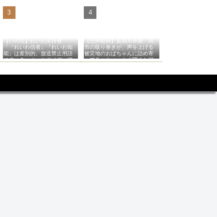
【いのち】れいわ支持者
【恐怖動画】反高市界隈「高
「『れいわ信者』『れいわ知
市の取り巻きが、声を上げる
能』は差別的。放送禁止用語
被災地のおばちゃんに詰め寄
にすべき。オールドメディア
ってるぅ！」→よく聞くと何
は配慮を」→かわりにピッタ
やらヤバいことを言っている
リの名称が爆誕してしまうw
と話題に…