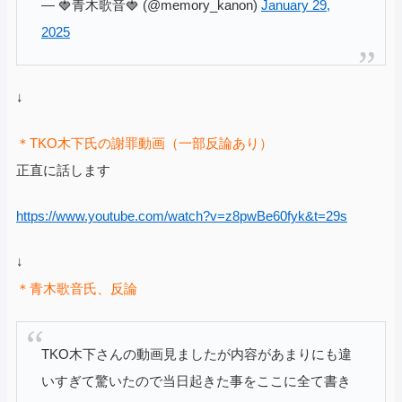
— 🍓青木歌音🍓 (@memory_kanon)
January 29,
2025
↓
＊TKO木下氏の謝罪動画（一部反論あり）
正直に話します
https://www.youtube.com/watch?v=z8pwBe60fyk&t=29s
↓
＊青木歌音氏、反論
TKO木下さんの動画見ましたが内容があまりにも違
いすぎて驚いたので当日起きた事をここに全て書き