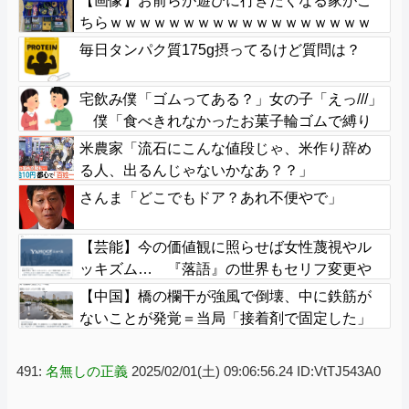
【画像】お前らが遊びに行きたくなる家がこ
ちらｗｗｗｗｗｗｗｗｗｗｗｗｗｗｗｗｗｗ
ｗｗｗｗｗｗｗｗｗｗｗｗｗｗ
毎日タンパク質175g摂ってるけど質問は？
宅飲み僕「ゴムってある？」女の子「えっ///」
僕「食べきれなかったお菓子輪ゴムで縛り
たくて」女の子「⋯あ、そ、そっか///」
米農家「流石にこんな値段じゃ、米作り辞め
る人、出るんじゃないかなあ？？」
さんま「どこでもドア？あれ不便やで」
【芸能】今の価値観に照らせば女性蔑視やル
ッキズム… 『落語』の世界もセリフ変更や
改作、現代にふさわしい表現模索の動き
【中国】橋の欄干が強風で倒壊、中に鉄筋が
ないことが発覚＝当局「接着剤で固定した」
491:
名無しの正義
2025/02/01(土) 09:06:56.24 ID:VtTJ543A0