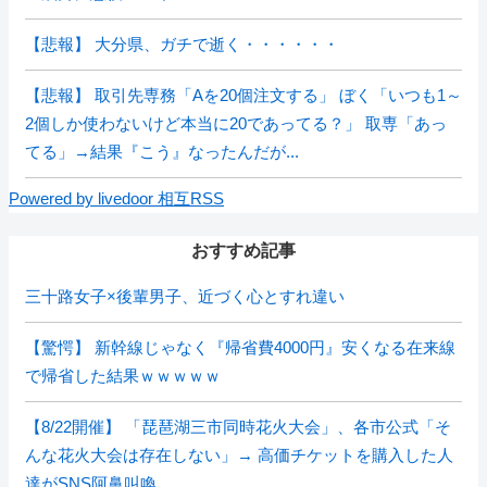
【悲報】 大分県、ガチで逝く・・・・・・
【悲報】 取引先専務「Aを20個注文する」 ぼく「いつも1～
2個しか使わないけど本当に20であってる？」 取専「あっ
てる」→結果『こう』なったんだが...
Powered by livedoor 相互RSS
おすすめ記事
三十路女子×後輩男子、近づく心とすれ違い
【驚愕】 新幹線じゃなく『帰省費4000円』安くなる在来線
で帰省した結果ｗｗｗｗｗ
【8/22開催】 「琵琶湖三市同時花火大会」、各市公式「そ
んな花火大会は存在しない」→ 高価チケットを購入した人
達がSNS阿鼻叫喚