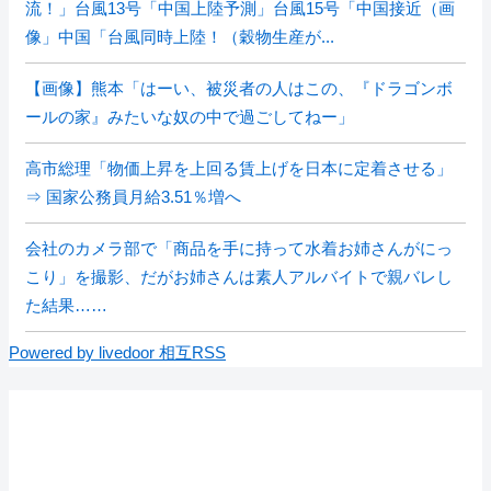
流！」台風13号「中国上陸予測」台風15号「中国接近（画
像」中国「台風同時上陸！（穀物生産が...
【画像】熊本「はーい、被災者の人はこの、『ドラゴンボ
ールの家』みたいな奴の中で過ごしてねー」
高市総理「物価上昇を上回る賃上げを日本に定着させる」
⇒ 国家公務員月給3.51％増へ
会社のカメラ部で「商品を手に持って水着お姉さんがにっ
こり」を撮影、だがお姉さんは素人アルバイトで親バレし
た結果……
Powered by livedoor 相互RSS