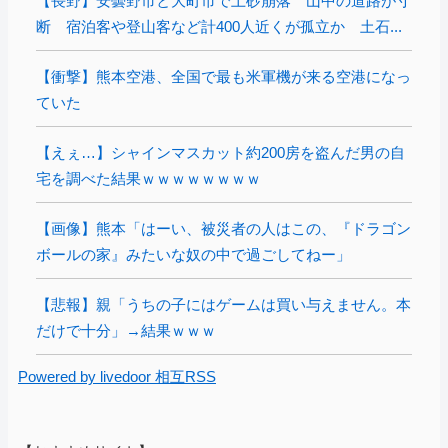
【長野】安曇野市と大町市で土砂崩落 山中の道路が寸
断 宿泊客や登山客など計400人近くが孤立か 土石...
【衝撃】熊本空港、全国で最も米軍機が来る空港になっ
ていた
【えぇ…】シャインマスカット約200房を盗んだ男の自
宅を調べた結果ｗｗｗｗｗｗｗｗ
【画像】熊本「はーい、被災者の人はこの、『ドラゴン
ボールの家』みたいな奴の中で過ごしてねー」
【悲報】親「うちの子にはゲームは買い与えません。本
だけで十分」→結果ｗｗｗ
Powered by livedoor 相互RSS