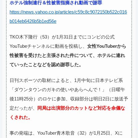
ホテル強制連行＆性被害指摘され動画で謝罪
https://news.yahoo.co.jp/articles/c59c8c9072150b522c016
b014eb6426b5b1ed56e
TKO木下隆行（53）が1月31日までにコンビの公式
YouTubeチャンネルに動画を投稿し、
女性YouTuberから
性被害を受けたと主張された件について、ホテルに連れ
ていったことなどを認め謝罪した。
日刊スポーツの取材によると、1月中旬に日本テレビ系
「ダウンタウンのガキの使いやあらへんで！」（日曜午
後11時25分）のロケに参加、収録部分は明日2日に放送予
定だったが、
同局は出演部分のカットなど対応を余儀な
くされた。
事の発端は、YouTuber青木歌音（32）が1月25日、Xに