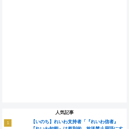
人気記事
【いのち】れいわ支持者「『れいわ信者』
『れいわ知能』は差別的。放送禁止用語にす