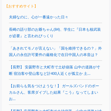
【おすすめサイト】
夫婦なのに、心が一番遠かった日々
長崎の語り部のお爺ちゃん(84)、学生に『日本も核武装
が必要』と言われびっくり
「あきれてモノが言えない」「国を維持できるの？」外
国人の永住許可要件の厳格化で在日中国人の本音は？
【長野】 安曇野市と大町市で土砂崩落 山中の道路が寸
断 宿泊客や登山客など計400人近くが孤立か 土...
【お前らも気をつけような！】 ガールズバンドのボー
カルさん、客席ダイブした結果『こう』なってしまい
お...