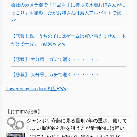
会社のカメラ部で「商品を手に持って水着お姉さんがに
っこり」を撮影、だがお姉さんは素人アルバイトで親
バ...
【悲報】親「うちの子にはゲームは買い与えません。本
だけで十分」→結果ｗｗｗ
【悲報】 大分県、ガチで逝く・・・・・・
【悲報】 大分県、ガチで逝く・・・・・・
Powered by livedoor 相互RSS
【おすすめ記事】
ジャンポケ斉藤に見る量刑7年の重さ、殺して
しまい傷害致死罪を狙う方が量刑的には軽い
と話題