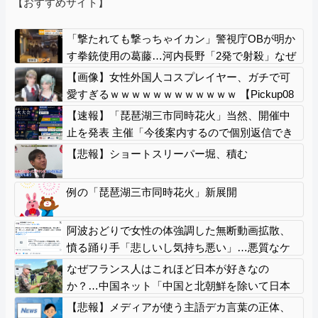
【おすすめサイト】
「撃たれても撃っちゃイカン」警視庁OBが明か
す拳銃使用の葛藤…河内長野「2発で射殺」なぜ
起きた？！
【画像】女性外国人コスプレイヤー、ガチで可
愛すぎるｗｗｗｗｗｗｗｗｗｗｗｗ 【Pickup08
082945】
【速報】「琵琶湖三市同時花火」当然、開催中
止を発表 主催「今後案内するので個別返信でき
ません」返金明言なく今後ご案内で終わる
【悲報】ショートスリーパー堀、積む
例の「琵琶湖三市同時花火」新展開
阿波おどりで女性の体強調した無断動画拡散、
憤る踊り手「悲しいし気持ち悪い」…悪質なケ
ースは警察への相談検討
なぜフランス人はこれほど日本が好きなの
か？…中国ネット「中国と北朝鮮を除いて日本
が好き」！
【悲報】メディアが使う主語デカ言葉の正体、