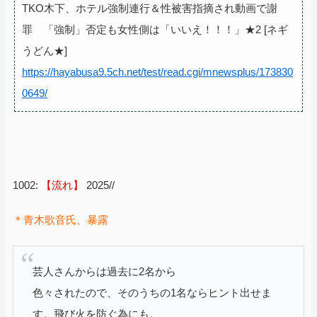
TKO木下、ホテル強制連行＆性被害指摘され動画で謝
罪 「強制」否定も女性側は「いいえ！！！」★2 [ネギ
うどん★]
https://hayabusa9.5ch.net/test/read.cgi/mnewsplus/173830
0649/
1002:
【流れ】
2025//
＊青木歌音氏、暴露
芸人さんからは過去に2名から
色々されたので、そのうちの1名ならヒント出せま
す。飛び火を防ぐ為にも。