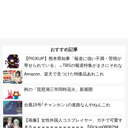
おすすめ記事
【PICKUP】熊本県知事「報道に強い不満・苦情が
寄せられている」→TBSの報道特集がまさにそれな
件
Amazon、楽天で見つけた特価品あれこれ
例の「琵琶湖三市同時花火」新展開
台風15号｢チャンホン｣の進路なんやねんこれ
【画像】女性外国人コスプレイヤー、ガチで可愛す
ぎるｗｗｗｗｗｗｗｗｗｗｗｗ 【Pickup0808294