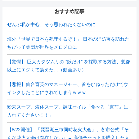
おすすめ記事
ぜんぶ私が中心、そう思われたくないのに
海外「世界で日本を死守するぞ！」 日本の消防署を訪れた
ちびっ子集団が世界をメロメロに
【驚愕】 巨大カタツムリの ”殻だけ” を採取する方法、想像
以上にエグくて震えた…（動画あり）
【悲報】仙台育英のマネージャー、首をひねっただけでウ
インクしたことにされてしまうｗｗｗ
粉末スープ、液体スープ、調味オイル「食べる『直前』に
入れてください！！」
【8/22開催】 「琵琶湖三市同時花火大会」、各市公式「そ
んな花火大会は存在しない」→ 高価チケットを購入した人