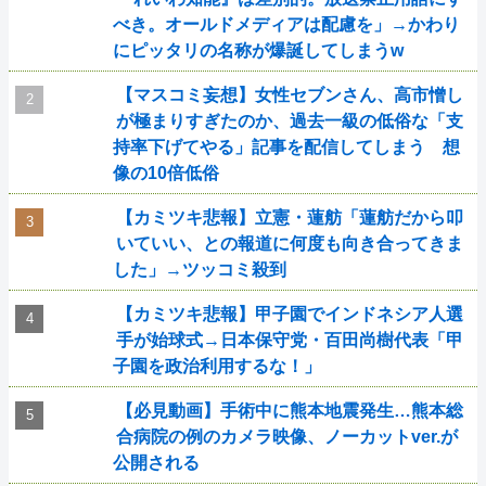
べき。オールドメディアは配慮を」→かわり
にピッタリの名称が爆誕してしまうw
【マスコミ妄想】女性セブンさん、高市憎し
が極まりすぎたのか、過去一級の低俗な「支
持率下げてやる」記事を配信してしまう 想
像の10倍低俗
【カミツキ悲報】立憲・蓮舫「蓮舫だから叩
いていい、との報道に何度も向き合ってきま
した」→ツッコミ殺到
【カミツキ悲報】甲子園でインドネシア人選
手が始球式→日本保守党・百田尚樹代表「甲
子園を政治利用するな！」
【必見動画】手術中に熊本地震発生…熊本総
合病院の例のカメラ映像、ノーカットver.が
公開される