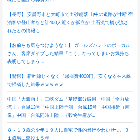
【長野】 安曇野市と大町市で土砂崩落 山中の道路が寸断 宿
泊客や登山客など計400人近くが孤立か 土石流で橋が流さ
れたとの情報も
【お前らも気をつけような！】 ガールズバンドのボーカル
さん、客席ダイブした結果『こう』なってしまいお気持ち
表明してしまう…
【驚愕】 新幹線じゃなく『帰省費4000円』安くなる在来線
で帰省した結果ｗｗｗｗｗ
中国「大豪雨！」三峡ダム「基礎部分破損」中国「全力放
流！」台風13号「中国上陸予測」台風15号「中国接近（画
像」中国「台風同時上陸！（穀物生産が...
８～１３歳の少年１９人に自宅で性的暴行やわいせつ、３
１歳男に懲役１５年