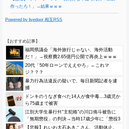
作ったろ！」→結果ｗｗｗ
Powered by livedoor 相互RSS
【おすすめ記事】
福岡県議会「海外旅行じゃない、海外活動
だ！」→視察費2.65億円公開で再炎上ｗｗｗ
20代「50年ローンでええやろ」←これマ
ジ？？？
暴力行為法違反の疑いで、毎日新聞記者を逮
捕
ドンキのうなぎ食べた14人が食中毒…3歳児か
ら75歳まで被害
江別大学生暴行ﾀﾋ″主犯格″の川口侑斗被告に
「無期懲役」の判決→当時17歳少年に「懲役3
0年」の判決
【悲報】れいわ大石あきこさん、活動休止。