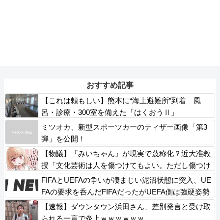
おすすめ記事
【これは頼もしい】熊本に“海上避難所”到着 風
呂・診療・300室を備えた「はくおうⅡ」
ミツオカ、新型スポーツカーのティザー画像「第3
弾」を公開！
【物議】『みいちゃん』が現実で蔑称化？近大准教
授「文化芸術は人を傷つけてもよい。ただし傷つけ
方がある」
FIFAとUEFAの争いが凄まじい泥沼状態に突入、UE
FAの要求を呑んだFIFAだったがUEFA側は強硬姿勢
を崩さず……
【速報】ダウンタウン浜田さん、差別発言と受け取
られる一言で炎上ｗｗｗｗｗｗ