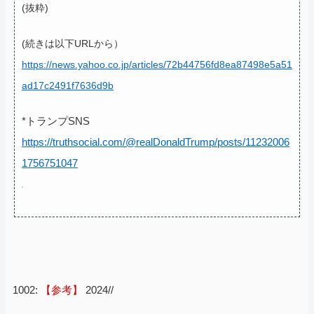
(抜粋)
(続きは以下URLから）
https://news.yahoo.co.jp/articles/72b44756fd8ea87498e5a51
ad17c2491f7636d9b
*トランプSNS
https://truthsocial.com/@realDonaldTrump/posts/11232006
1756751047
1002:
【参考】
2024//