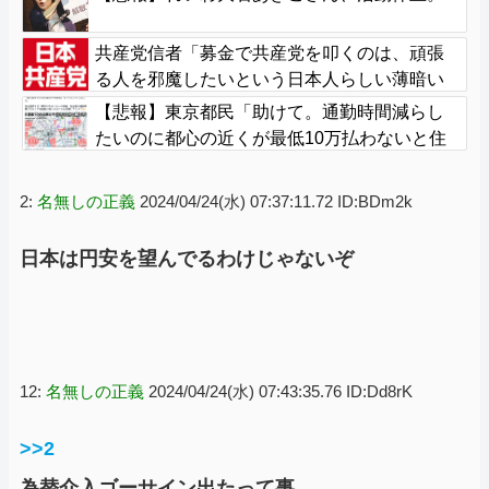
共産党信者「募金で共産党を叩くのは、頑張
る人を邪魔したいという日本人らしい薄暗い
欲望のせい」
【悲報】東京都民「助けて。通勤時間減らし
たいのに都心の近くが最低10万払わないと住
めないの」
2:
名無しの正義
2024/04/24(水) 07:37:11.72 ID:BDm2k
日本は円安を望んでるわけじゃないぞ
12:
名無しの正義
2024/04/24(水) 07:43:35.76 ID:Dd8rK
>>2
為替介入ゴーサイン出たって事