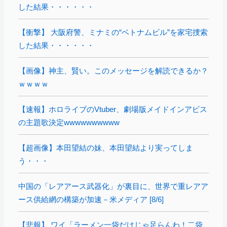
した結果・・・・・・
【衝撃】 大阪府警、ミナミの“ベトナムビル”を家宅捜索
した結果・・・・・・
【画像】神主、賢い。このメッセージを解読できるか？
ｗｗｗｗ
【速報】ホロライブのVtuber、劇場版メイドインアビス
の主題歌決定wwwwwwwwww
【超画像】本田望結の妹、本田望結より実ってしま
う・・・
中国の「レアアース武器化」が裏目に、世界で重レアア
ース供給網の構築が加速－米メディア [8/6]
【悲報】 ワイ「ラーメン一袋だけじゃ足らんわ！二袋