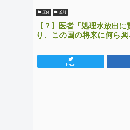
原発
差別
【？】医者「処理水放出に
り、この国の将来に何ら興
Twitter