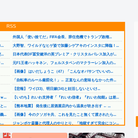
RSS
外国人「使い捨てだ」FIFA会長、辞任危機でトランプ政権...
..
大野智、ワイルドなヒゲ姿で加藤シゲアキのインスタに降臨！...
..
日本代表DF冨安健洋の英プレミア・クリスタルパレス加入が...
..
元F1王者ハッキネン、フェルスタペンのマクラーレン加入の...
【画像】 はいだしょうこ（47）「こんなオバサンでいいの...
「自転車のルール厳罰化！」← 正直なんの意味もなかった件...
【悲報】 ワイ(33)、明日嫁(34)と妊活しないといけ...
..
【いのち】れいわ支持者「『れいわ信者』『れいわ知能』は差...
..
【熊本地震】 発生後に居酒屋店内から温泉が吹き出す ← ...
..
【画像】 今のクソガキ共、これを見たこと無くて渡されたら...
..
ジャンポケ斎藤と代理人のやりとり、「地獄すぎて完全にコン...
..
【画像】 日本共産党の街宣車、ほんと碌でもないな