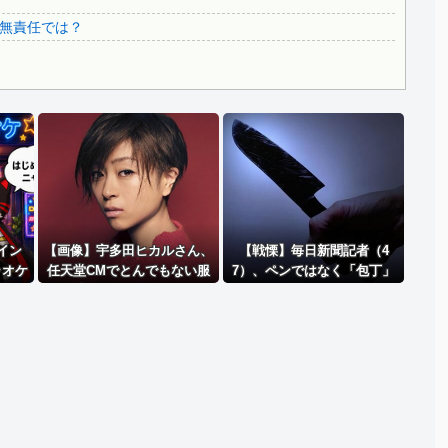
3.1節がある月なのに…3月のカレンダーに日本の富士山・...
無責任では？
韓国代表、コートジボワールに0対4で完敗＝韓国の反応
Powered by livedoor 相互RSS
イン
【画像】宇多田ヒカルさん、
【戦慄】毎日新聞記者（4
ラオケ
任天堂CMでとんでもない服
7）、ペンではなく「包丁」
を着てしまうｗｗｗｗ
を握ってしまった結
果・・・・・