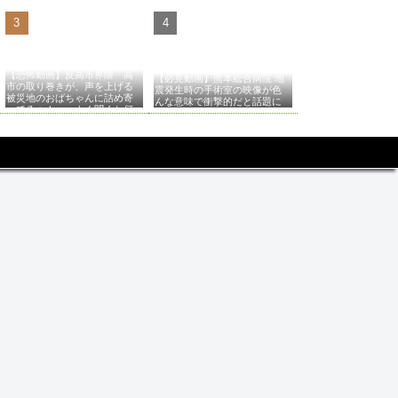
【恐怖動画】反高市界隈「高
【必見動画】熊本総合病院 地
市の取り巻きが、声を上げる
震発生時の手術室の映像が色
被災地のおばちゃんに詰め寄
んな意味で衝撃的だと話題に
ってるぅ！」→よく聞くと何
やらヤバいことを言っている
と話題に…