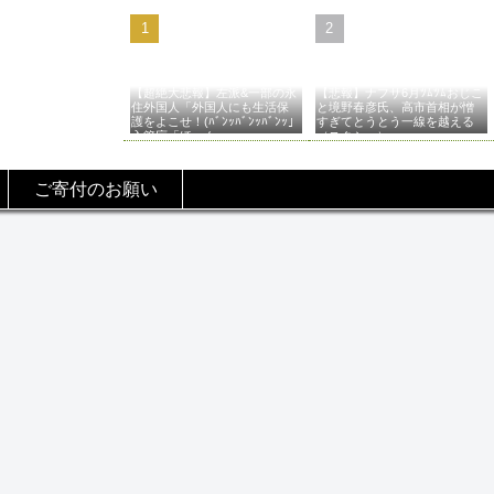
【超絶大悲報】左派&一部の永
【悲報】ナフサ6月ﾂﾑﾂﾑおじこ
住外国人「外国人にも生活保
と境野春彦氏、高市首相が憎
護をよこせ！(ﾊﾞﾝｯﾊﾞﾝｯﾊﾞﾝｯ」
すぎてとうとう一線を越える
入管庁「ほーん…」→
（スクショ）
ご寄付のお願い