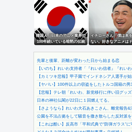
【鹿児島】突然右折し路面電車と衝突 乗っていた男女3人は.
ジャングリア沖縄「ロイヤルチケット」の販売開始、大人29.
【悲報】女に手を出したら人生詰んだｗｗｗｗｗｗｗｗｗｗw.
中国「大洪水！」三峡ダム「9門開放！（全力放流」中国都市.
韓国人「日本のアニメ業界で
なぁ、永久機関ってなんで絶対に作れないん？
イチローさん「僕は本
100年続いている暗黙の伝統
ない。好きなアニメは
大久保佳代子「休みの日はだいたい…」まさかの習慣を暴露ｗ.
がこちら・・・」
ンボール」【海外の反
高配当をうたった「みんなで大家さん」→実態は2881億円..
秋田県職員さん、会見をバスローブ＆喫煙スタイルで対応して.
先輩と後輩、距離が変わった日から始まる恋
【いのち】れいわ支持者「『れいわ信者』『れいわ知
滝沢秀明社長、熊本入り示唆「男手が必要。時間を見つけて行.
【カミツキ悲報】甲子園でインドネシア人選手が始球
ジャンポケ斎藤と代理人のやりとり、「地獄すぎて完全にコン.
【ヤバい】100件以上の窃盗をしたトルコ国籍の男3
【画像】 日本共産党の街宣車、ほんと碌でもないな
【悲報】テレ朝「れいわ、新党移行に伴い旧グッズ
積水ハウス「地面師に55億円騙し取られた…」ワイ「はえー.
日本の神社仏閣が22日に１回燃えてる。
【動画】 移民受け入れ派のパヨおば、自分の家に来られたら.
【さようなら】れいわ大石あきこさん、離党報告&
彼氏が『この車』買おうとして私とケンカになってるんだけど.
公園を不法占拠をして騒音を撒き散らした反対派を
日本をダメにした総理大臣、ワースト１位が同点でこの人ｗｗ.
【これは酷い】反高市「平和式典で“防弾ガラス”に
【画像】 まま「なんかプール入ってたら学生にめっちゃ見ら.