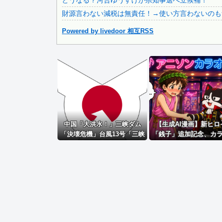
どうなる？河合ゆうすけが県知事選へ立候補！
財源言わない減税は無責任！→使い方言わないのも
Powered by livedoor 相互RSS
Powered by livedoor 相互RSS
中国「大洪水！」三峡ダム
【生成AI漫画】新ヒロ
「決壊危機」台風13号「三峡
「銭子」追加記念、カ
直撃確定」日本「最も強い勢
懇親パーティー
力で接近！（伊勢湾台風級」
台風13号と15号「中国本土で
ぶつかり合う（前代未聞」→