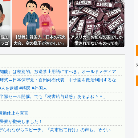
..
積水ハウス「地面師に55億円騙し取られた…」ワイ「はえー...
..
彼氏が『この車』買おうとして私とケンカになってるんだけど...
..
【画像】 今のクソガキ共、これを見たこと無くて渡されたら...
..
日本をダメにした総理大臣、ワースト１位が同点でこの人ｗｗ...
を読ま
日本をダメにした総理大臣、ワースト１位が同点でこの人ｗｗ...
【朗報】韓国人「日本の花火
アメリカ「お前らの国でしか
ドラゴ
大会、空の様子がおかしい」
愛されてないものってあ
..
【悲報】 ケンコバがコロナの特殊すぎる後遺症に苦しんでい...
応】
る？」日本「納豆」
.
【カミツキ悲報】甲子園でインドネシア人選手が始球式→日本...
..
【ヤバい】100件以上の窃盗をしたトルコ国籍の男3人を逮...
能』は差別的。放送禁止用語にすべき。オールドメディア...
..
【悲報】テレ朝「れいわ、新党移行に伴い旧グッズ半額セール...
式→日本保守党・百田尚樹代表「甲子園を政治利用するな...
..
日本の神社仏閣が22日に１回燃えてる。
人を逮捕 #移民 #外国人
【さようなら】れいわ大石あきこさん、離党報告&活動休止を...
半額セール開催。でも『秘書給与疑惑』あるよね＾＾」
..
公園を不法占拠をして騒音を撒き散らした反対派を警察が撤去...
..
どうなる？河合ゆうすけが県知事選へ立候補！
活動休止を宣言
..
財源言わない減税は無責任！→使い方言わないのも無責任では...
警察が撤去しました！
..
日本旅行キャンセルすべきか…1万年ぶり史上最大級の火山の...
守られながらスピーチ。『高市出て行け』の声も。そうい...
..
無気力な韓国代表、オーストリアにも0-1で敗北…3月のA...