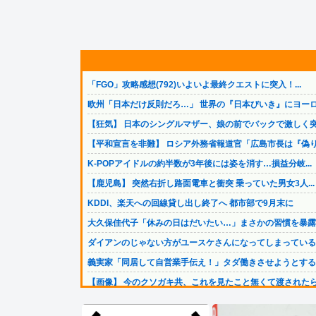
「FGO」攻略感想(792)いよいよ最終クエストに突入！...
欧州「日本だけ反則だろ…」 世界の『日本びいき』にヨーロ.
【狂気】 日本のシングルマザー、娘の前でバックで激しく突.
【平和宣言を非難】 ロシア外務省報道官「広島市長は『偽り.
K-POPアイドルの約半数が3年後には姿を消す…損益分岐...
【鹿児島】 突然右折し路面電車と衝突 乗っていた男女3人...
KDDI、楽天への回線貸し出し終了へ 都市部で9月末に
大久保佳代子「休みの日はだいたい…」まさかの習慣を暴露ｗ.
ダイアンのじゃない方がユースケさんになってしまっていると.
義実家「同居して自営業手伝え！」タダ働きさせようとする義.
【画像】 今のクソガキ共、これを見たこと無くて渡されたら.
【悲報】大阪のホテル、ヤバすぎて大炎上…「大阪の洗礼を受.