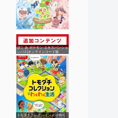
ぽこ あ ポケモン エキスパンショ
ンパス|オンラインコード版
トモダチコレクション わくわく