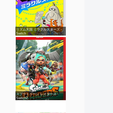
リズム天国 ミラクルスターズ -
Switch
スプラトゥーン レイダース -
Switch2