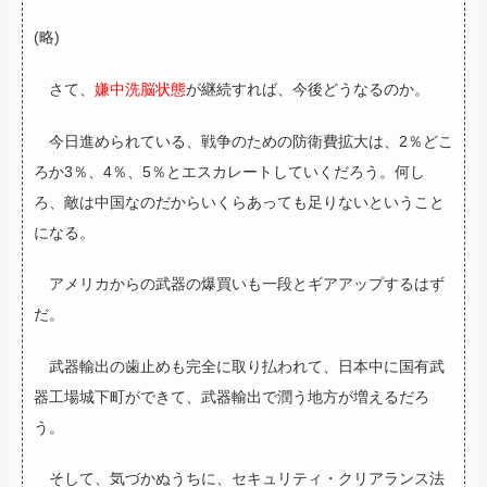
(略)
さて、
嫌中洗脳状態
が継続すれば、今後どうなるのか。
今日進められている、戦争のための防衛費拡大は、2％どこ
ろか3％、4％、5％とエスカレートしていくだろう。何し
ろ、敵は中国なのだからいくらあっても足りないということ
になる。
アメリカからの武器の爆買いも一段とギアアップするはず
だ。
武器輸出の歯止めも完全に取り払われて、日本中に国有武
器工場城下町ができて、武器輸出で潤う地方が増えるだろ
う。
そして、気づかぬうちに、セキュリティ・クリアランス法