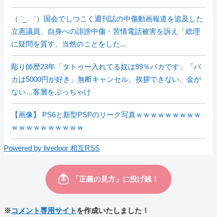
（ ´_ゝ`）国会でしつこく週刊誌の中傷動画報道を追及した
立憲議員、自身への誹謗中傷・苦情電話被害を訴え「総理
に疑問を質す、当然のことをした...
彫り師歴23年「タトゥー入れてる奴は99％バカです」「バ
カは5000円が好き」無断キャンセル、挨拶できない、金が
ない…客層をぶっちゃけ
【画像】 PS6と新型PSPのリーク写真ｗｗｗｗｗｗｗｗｗ
ｗｗｗｗｗｗｗｗｗｗ
Powered by livedoor 相互RSS
※
コメント専用サイト
を作成いたしました！