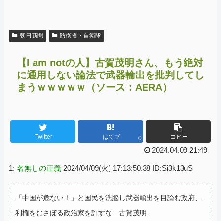
朝日新聞
防衛省・自衛隊
【I am notの人】古賀茂明さん、もう絶対
に通用しない論法で武器輸出を批判してし
まうｗｗｗｗｗ（ソース：AERA）
Twitter
はてブ
コピー
0
2024.04.09 21:49
1:
名無しの正義
2024/04/09(火) 17:13:50.38 ID:Si3k13uS
「中国が危ない！」と国民を洗脳し武器輸出を目論む政府、
利権をむさぼる政治家を許すな 古賀茂明