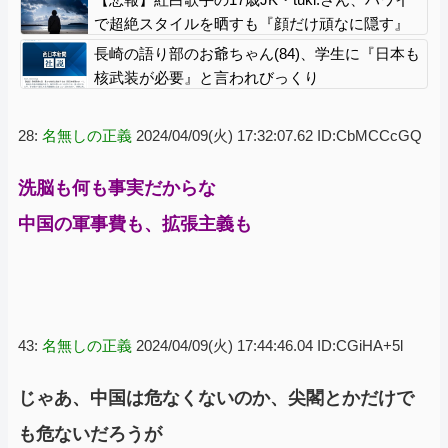
で超絶スタイルを晒すも『顔だけ頑なに隠す』
ムーブを継続へｗｗｗｗ
長崎の語り部のお爺ちゃん(84)、学生に『日本も
核武装が必要』と言われびっくり
28:
名無しの正義
2024/04/09(火) 17:32:07.62 ID:CbMCCcGQ
洗脳も何も事実だからな
中国の軍事費も、拡張主義も
43:
名無しの正義
2024/04/09(火) 17:44:46.04 ID:CGiHA+5l
じゃあ、中国は危なくないのか、尖閣とかだけで
も危ないだろうが