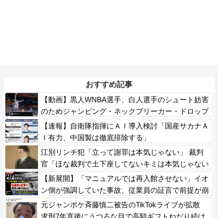
おすすめ記事
【動画】黒人WNBA選手、白人選手のシュート妨害
のためジャンピング・ネックブリーカー・ドロップ
して退場処分→ロッカールームから「白人特権」と
【速報】自衛隊指揮にＡＩ導入検討「国産サカナＡ
投稿して人種差別問題にすり替える
Ｉ有力、中国製は徹底排除する」
江別リンチ犯「立って謝罪は本気じゃない」 裁判
官「ほな裁判で土下座してないキミは本気じゃない
な」
【新展開】「マニュアルでは再入館させない」イオ
ン側が強調していた事故、従業員の証言で前提が崩
れ始める
元ジャンポケ斉藤慎二被告のTikTokライブが拡散
求刑7年直後にうつろな目で高額ギフトねだり続け