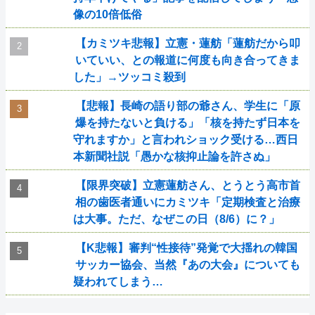
像の10倍低俗
【カミツキ悲報】立憲・蓮舫「蓮舫だから叩
いていい、との報道に何度も向き合ってきま
した」→ツッコミ殺到
【悲報】長崎の語り部の爺さん、学生に「原
爆を持たないと負ける」「核を持たず日本を
守れますか」と言われショック受ける…西日
本新聞社説「愚かな核抑止論を許さぬ」
【限界突破】立憲蓮舫さん、とうとう高市首
相の歯医者通いにカミツキ「定期検査と治療
は大事。ただ、なぜこの日（8/6）に？」
【K悲報】審判“性接待”発覚で大揺れの韓国
サッカー協会、当然『あの大会』についても
疑われてしまう…