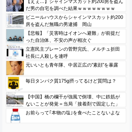
【えぇ…】シャインマスカット約200房を盗ん
だ男の自宅を調べた結果ｗｗｗｗｗｗｗｗ
ビニールハウスからシャインマスカット約200
房を盗んだ無職の男逮捕 岡山
【悲報】「災害時はイオンへ避難」が前提だ
った自治体、不安の声が相次ぐ
立憲民主ブレーンの菅野完氏、メルチュ折田
社長に人殺しを連呼
元いいとも青年隊、中居正広の”素顔”を暴露
毎日タンパク質175g摂ってるけど質問は？
【中国】橋の欄干が強風で倒壊、中に鉄筋が
ないことが発覚＝当局「接着剤で固定した」
お前らって｢本物の塩｣を食べたことないよな