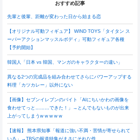
おすすめ記事
先輩と後輩、距離が変わった日から始まる恋
【オリジナル可動フィギュア】 WIND TOYS「タイタン ス
ーパーアクションマッスルボディ」可動フィギュア各種
【予約開始】
韓国人「日本 vs 韓国、マンガのキャラクターの違い」
異なる2つの完成品を組み合わせてさらにパワーアップする
料理「カツカレー」以外にない
【画像】セブンイレブンのバイト「AIにちいかわの画像を
食わせてっと………できた！」→とんでもないものが出来
上がってしまうw w w w w
【速報】 熊本県知事「報道に強い不満・苦情が寄せられて
いる」→TBSの報道特集がまさにそれな件