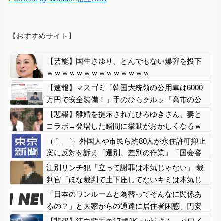
【おすすめサイト】
【芸能】国生さゆり、とんでもない爆弾を投下
ｗｗｗｗｗｗｗｗｗｗｗｗｗｗ
【速報】マスゴミ「韓国大統領の公用車は6000
万円で安全装備！」手のひらクルッ「高市の公
用車は3000万円で贅沢！」
【悲報】離婚を提示されたひろゆきさん、妻と
コラボ→登場した瞬間に挙動がおかしくなるｗ
ｗｗｗ
（ ´_ゝ`）外国人や市民ら約80人が永住許可抑止
案に反対を訴え「選別、差別の作業」「国会審
議も経ずいきなり厳格化する国に誰が来ます
江別リンチ犯「立って謝罪は本気じゃない」 裁
か！」「今すぐ撤回を」
判官「ほな裁判で土下座してないキミは本気じ
ゃないな」
「日本のワンルームと為替ってそんなに関係あ
るの？」と大家からの通達に居住者困惑、円安
だから家賃を……
【悲報】紅白歌手の17歳JK・tuki.さん、ハワイ