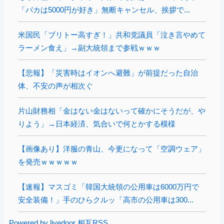
「バカは5000円が好き」無断キャンセル、挨拶で...
米国民「ブリトー高すぎ！」共和党議員「泣き言やめて
ラーメン食え」→副大統領まで参戦ｗｗｗ
【悲報】「災害時はイオンへ避難」が前提だった自治
体、不安の声が相次ぐ
片山財務相「金はない金はないって確かにそうだが、や
りよう」→日本経済、気合いで何とかする模様
【画像あり】洋服の青山、今更になって「空調ウェア」
を発売ｗｗｗｗｗ
【速報】マスゴミ「韓国大統領の公用車は6000万円で
安全装備！」手のひらクルッ「高市の公用車は300...
Powered by livedoor 相互RSS