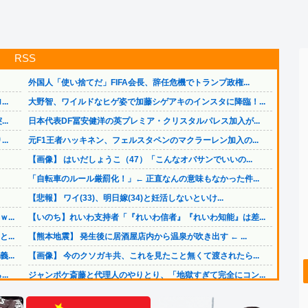
RSS
外国人「使い捨てだ」FIFA会長、辞任危機でトランプ政権...
..
大野智、ワイルドなヒゲ姿で加藤シゲアキのインスタに降臨！...
..
日本代表DF冨安健洋の英プレミア・クリスタルパレス加入が...
..
元F1王者ハッキネン、フェルスタペンのマクラーレン加入の...
【画像】 はいだしょうこ（47）「こんなオバサンでいいの...
「自転車のルール厳罰化！」← 正直なんの意味もなかった件...
【悲報】 ワイ(33)、明日嫁(34)と妊活しないといけ...
..
【いのち】れいわ支持者「『れいわ信者』『れいわ知能』は差...
..
【熊本地震】 発生後に居酒屋店内から温泉が吹き出す ← ...
..
【画像】 今のクソガキ共、これを見たこと無くて渡されたら...
..
ジャンポケ斎藤と代理人のやりとり、「地獄すぎて完全にコン...
..
【画像】 日本共産党の街宣車、ほんと碌でもないな