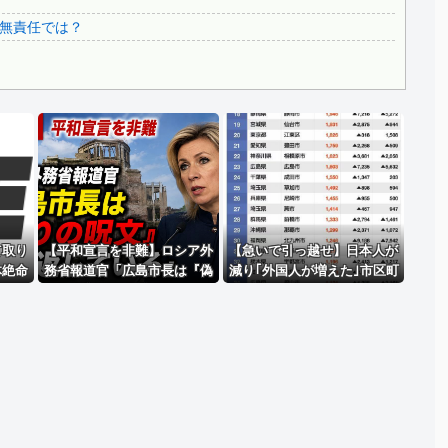
3.1節がある月なのに…3月のカレンダーに日本の富士山・...
無責任では？
韓国代表、コートジボワールに0対4で完敗＝韓国の反応
Powered by livedoor 相互RSS
て取り
【平和宣言を非難】ロシア外
【急いで引っ越せ】日本人が
体絶命
務省報道官「広島市長は『偽
減り｢外国人が増えた｣市区町
会に矛
りの呪文』繰り返している」
村ランキングｷﾀ━━!
節操の
出