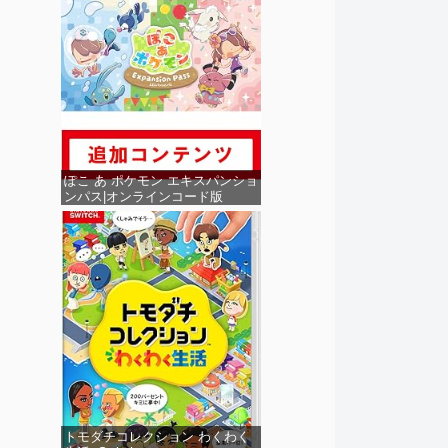
ぽこ あ ポケモン エキスパンショ
ンパス|オンラインコード版
トモダチコレクション わくわく