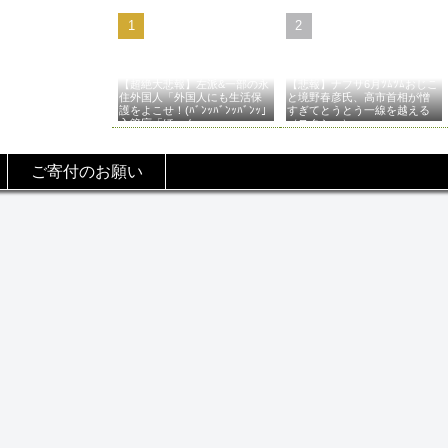
【超絶大悲報】左派&一部の永
【悲報】ナフサ6月ﾂﾑﾂﾑおじこ
住外国人「外国人にも生活保
と境野春彦氏、高市首相が憎
護をよこせ！(ﾊﾞﾝｯﾊﾞﾝｯﾊﾞﾝｯ」
すぎてとうとう一線を越える
入管庁「ほーん…」→
（スクショ）
ご寄付のお願い