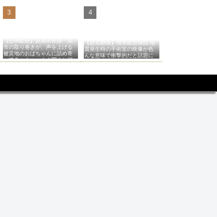
【恐怖動画】反高市界隈「高
【必見動画】熊本総合病院 地
市の取り巻きが、声を上げる
震発生時の手術室の映像が色
被災地のおばちゃんに詰め寄
んな意味で衝撃的だと話題に
ってるぅ！」→よく聞くと何
やらヤバいことを言っている
と話題に…