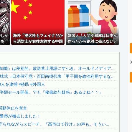
..
積水ハウス「地面師に55億円騙し取られた…」ワイ「はえー...
..
彼氏が『この車』買おうとして私とケンカになってるんだけど...
..
【画像】 今のクソガキ共、これを見たこと無くて渡されたら...
..
日本をダメにした総理大臣、ワースト１位が同点でこの人ｗｗ...
でしか
日本をダメにした総理大臣、ワースト１位が同点でこの人ｗｗ...
海外「消火栓もフェイクだか
韓国人「人間冷蔵庫は日本が
てあ
ら消防士が右往左往する中国
作ったから絶対に売れないと
..
【悲報】 ケンコバがコロナの特殊すぎる後遺症に苦しんでい...
」
www」
思ったのに、既に200台も売
.
【カミツキ悲報】甲子園でインドネシア人選手が始球式→日本...
れたんだそうです…」
..
【ヤバい】100件以上の窃盗をしたトルコ国籍の男3人を逮...
能』は差別的。放送禁止用語にすべき。オールドメディア...
..
【悲報】テレ朝「れいわ、新党移行に伴い旧グッズ半額セール...
式→日本保守党・百田尚樹代表「甲子園を政治利用するな...
..
日本の神社仏閣が22日に１回燃えてる。
人を逮捕 #移民 #外国人
【さようなら】れいわ大石あきこさん、離党報告&活動休止を...
半額セール開催。でも『秘書給与疑惑』あるよね＾＾」
..
公園を不法占拠をして騒音を撒き散らした反対派を警察が撤去...
..
どうなる？河合ゆうすけが県知事選へ立候補！
活動休止を宣言
..
財源言わない減税は無責任！→使い方言わないのも無責任では...
警察が撤去しました！
..
日本旅行キャンセルすべきか…1万年ぶり史上最大級の火山の...
守られながらスピーチ。『高市出て行け』の声も。そうい...
..
無気力な韓国代表、オーストリアにも0-1で敗北…3月のA...