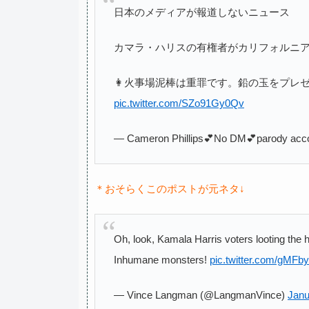
日本のメディアが報道しないニュース
カマラ・ハリスの有権者がカリフォルニ
👩火事場泥棒は重罪です。鉛の玉をプレ
pic.twitter.com/SZo91Gy0Qv
— Cameron Phillips💕No DM💕parody ac
＊おそらくこのポストが元ネタ↓
Oh, look, Kamala Harris voters looting the ho
Inhumane monsters!
pic.twitter.com/gMFb
— Vince Langman (@LangmanVince)
Janu