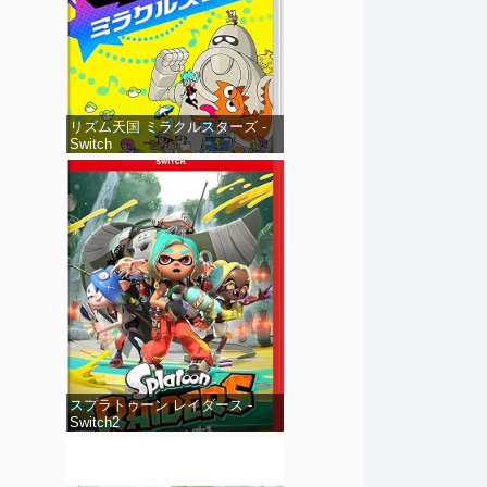
リズム天国 ミラクルスターズ -
Switch
スプラトゥーン レイダース -
Switch2