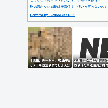
どうなる？河合ゆうすけが県知事選へ立候補！
財源言わない減税は無責任！→使い方言わないのも
Powered by livedoor 相互RSS
Powered by livedoor 相互RSS
【悲報】チーター、無理矢理
某週刊誌が完全逃亡し
カメラを設置されてしょんぼ
残された中道議員が絶
り顔
の窮地、「今度は宏池
先を向けたか……」と
無さに呆れる人が続