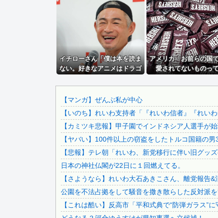
【鹿児島】突然右折し路面電車と衝突 乗っていた男女3人は.
ジャングリア沖縄「ロイヤルチケット」の販売開始、大人29.
【悲報】女に手を出したら人生詰んだｗｗｗｗｗｗｗｗｗｗw.
中国「大洪水！」三峡ダム「9門開放！（全力放流」中国都市.
イチローさん「僕は本を読ま
なぁ、永久機関ってなんで絶対に作れないん？
アメリカ「お前らの国
ない。好きなアニメはドラゴ
愛されてないものっ
大久保佳代子「休みの日はだいたい…」まさかの習慣を暴露ｗ.
ンボール」【海外の反応】
る？」日本「納豆
高配当をうたった「みんなで大家さん」→実態は2881億円..
秋田県職員さん、会見をバスローブ＆喫煙スタイルで対応して.
【マンガ】ぜんぶ私が中心
【いのち】れいわ支持者「『れいわ信者』『れいわ知
滝沢秀明社長、熊本入り示唆「男手が必要。時間を見つけて行.
【カミツキ悲報】甲子園でインドネシア人選手が始球
ジャンポケ斎藤と代理人のやりとり、「地獄すぎて完全にコン.
【ヤバい】100件以上の窃盗をしたトルコ国籍の男3
【画像】 日本共産党の街宣車、ほんと碌でもないな
【悲報】テレ朝「れいわ、新党移行に伴い旧グッズ
積水ハウス「地面師に55億円騙し取られた…」ワイ「はえー.
日本の神社仏閣が22日に１回燃えてる。
【動画】 移民受け入れ派のパヨおば、自分の家に来られたら.
【さようなら】れいわ大石あきこさん、離党報告&
彼氏が『この車』買おうとして私とケンカになってるんだけど.
公園を不法占拠をして騒音を撒き散らした反対派を
日本をダメにした総理大臣、ワースト１位が同点でこの人ｗｗ.
【これは酷い】反高市「平和式典で“防弾ガラス”に
【画像】 まま「なんかプール入ってたら学生にめっちゃ見ら.