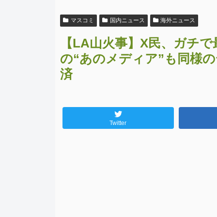
マスコミ
国内ニュース
海外ニュース
【LA山火事】X民、ガチで
の“あのメディア”も同様
済
Twitter