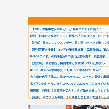
「FGO」攻略感想(792)いよいよ最終クエストに突入！...
欧州「日本だけ反則だろ…」 世界の『日本びいき』にヨーロ.
【狂気】 日本のシングルマザー、娘の前でバックで激しく突.
【平和宣言を非難】 ロシア外務省報道官「広島市長は『偽り.
K-POPアイドルの約半数が3年後には姿を消す…損益分岐...
【鹿児島】 突然右折し路面電車と衝突 乗っていた男女3人...
KDDI、楽天への回線貸し出し終了へ 都市部で9月末に
大久保佳代子「休みの日はだいたい…」まさかの習慣を暴露ｗ.
ダイアンのじゃない方がユースケさんになってしまっていると.
義実家「同居して自営業手伝え！」タダ働きさせようとする義.
【画像】 今のクソガキ共、これを見たこと無くて渡されたら.
【悲報】大阪のホテル、ヤバすぎて大炎上…「大阪の洗礼を受.