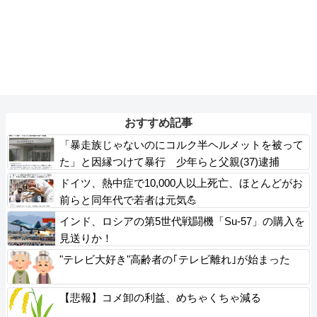
おすすめ記事
「暴走族じゃないのにコルク半ヘルメットを被って
た」と因縁つけて暴行 少年らと父親(37)逮捕
ドイツ、熱中症で10,000人以上死亡、ほとんどがお
前らと同年代で若者は元気💪
インド、ロシアの第5世代戦闘機「Su-57」の購入を
見送りか！
"テレビ大好き"高齢者の｢テレビ離れ｣が始まった
【悲報】コメ卸の利益、めちゃくちゃ減る