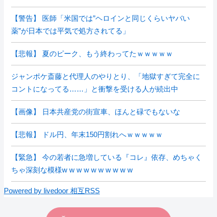
【警告】 医師「米国では”ヘロインと同じくらいヤバい
薬”が日本では平気で処方されてる」
【悲報】 夏のピーク、もう終わってたｗｗｗｗｗ
ジャンポケ斎藤と代理人のやりとり、「地獄すぎて完全に
コントになってる……」と衝撃を受ける人が続出中
【画像】 日本共産党の街宣車、ほんと碌でもないな
【悲報】 ドル円、年末150円割れへｗｗｗｗｗ
【緊急】 今の若者に急増している『コレ』依存、めちゃく
ちゃ深刻な模様w w w w w w w w w w
Powered by livedoor 相互RSS