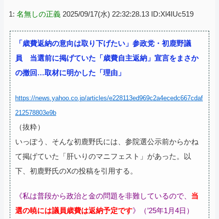
1:
名無しの正義
2025/09/17(水) 22:32:28.13 ID:Xl4IUc519
「歳費返納の意向は取り下げたい」参政党・初鹿野議
員 当選前に掲げていた「歳費自主返納」宣言をまさか
の撤回…取材に明かした「理由」
https://news.yahoo.co.jp/articles/e228113ed969c2a4ecedc667cdaf
212578803e9b
（抜粋）
いっぽう、そんな初鹿野氏には、参院選公示前からかね
て掲げていた「肝いりのマニフェスト」があった。以
下、初鹿野氏のXの投稿を引用する。
《私は普段から政治と金の問題を非難しているので、
当
選の暁には議員歳費は返納予定です
》（’25年1月4日）