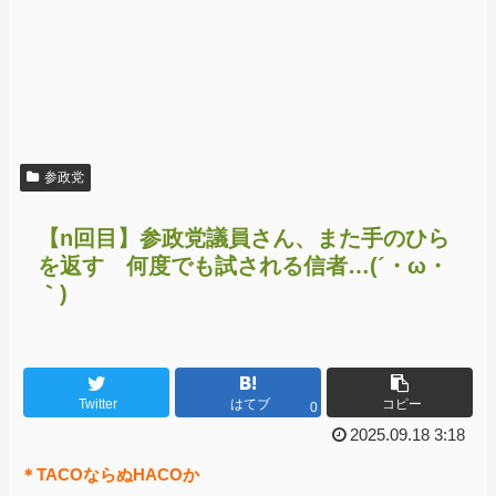
参政党
【n回目】参政党議員さん、また手のひら
を返す 何度でも試される信者…(´・ω・
｀)
Twitter
はてブ
コピー
0
2025.09.18 3:18
＊TACOならぬHACOか