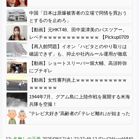
中国「日本は原爆被害者の立場で同情を買おう
とするのを止めろ」
【動画】元HKT48、田中菜津美のバスツアー、
レベチｗｗｗｗｗｗｗｗｗｗｗｗ 【Pickup0709
3024】
【再入館問題】イオン「ハビタとのやり取りは
確認できず」も、抑止や社内ルール運用が徹底
できなかった可能性を認める
【動画】ショートスリーパー堀大輔、高須幹弥
にブチギレ
【動画】女性審判炎上ｗｗｗｗｗｗｗｗｗｗｗ
ｗｗｗｗｗｗ
1944年7月、グアム島に上陸作戦を展開する米海
兵隊を空撮！
"テレビ大好き"高齢者の｢テレビ離れ｣が始まった
13:
名無しの正義
2025/09/17(水) 22:37:49.13 ID:vOWyagWM0