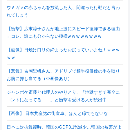
ウミガメの赤ちゃんを放流した人、間違った行動だと言わ
れてしまう
【衝撃】広末涼子さんが地上波にスピード復帰できる理由
←コレ、誰にも分からない模様w w w w w w w w
【画像】日焼け口リの締まったお尻っていいよね！ｗｗｗ
ｗｗ
【悲報】吉岡里帆さん、アドリブで相手役俳優の手を取り
お胸に押し当てる（※画像あり）
ジャンポケ斎藤と代理人のやりとり、「地獄すぎて完全に
コントになってる……」と衝撃を受ける人が続出中
【画像】 日本共産党の街宣車、ほんと碌でもないな
日本に対抗報復時、韓国のGDP3.1%減少…韓国の被害がよ