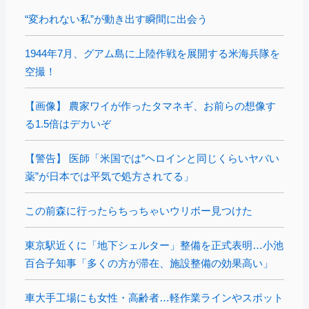
“変われない私”が動き出す瞬間に出会う
1944年7月、グアム島に上陸作戦を展開する米海兵隊を
空撮！
【画像】 農家ワイが作ったタマネギ、お前らの想像す
る1.5倍はデカいぞ
【警告】 医師「米国では”ヘロインと同じくらいヤバい
薬”が日本では平気で処方されてる」
この前森に行ったらちっちゃいウリボー見つけた
東京駅近くに「地下シェルター」整備を正式表明…小池
百合子知事「多くの方が滞在、施設整備の効果高い」
車大手工場にも女性・高齢者…軽作業ラインやスポット