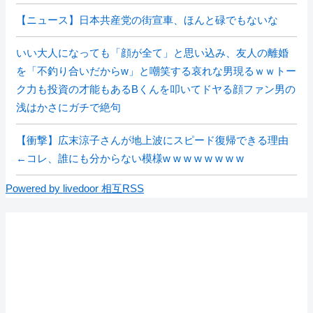
【ニュース】日本共産党の街宣車、ほんと碌でもないな
いい大人になっても「顔が全て」と思い込み、友人の離婚
を「不釣り合いだからw」と嘲笑する哀れな男現るｗｗトー
ク力も投資の才能もあるBくんを叩いてドヤる顔ファン男の
浅はかさにガチで絶句
【衝撃】広末涼子さんが地上波にスピード復帰できる理由
←コレ、誰にも分からない模様w w w w w w w w
Powered by livedoor 相互RSS