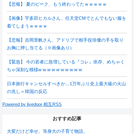
【悲報】 夏のピーク、もう終わってたｗｗｗｗｗ
【画像】宇多田ヒカルさん、任天堂CMでとんでもない服を
着てしまうｗｗｗｗ
【悲報】吉岡里帆さん、アドリブで相手役俳優の手を取り
お胸に押し当てる（※画像あり）
【緊急】 今の若者に急増している『コレ』依存、めちゃく
ちゃ深刻な模様w w w w w w w w w w
日本旅行キャンセルすべきか…1万年ぶり史上最大級の火山
の兆し＝韓国の反応
Powered by livedoor 相互RSS
おすすめ記事
大変だけど幸せ。等身大の子育て物語。