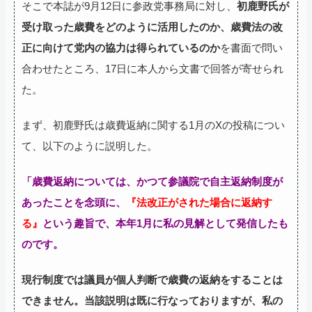
そこで本誌が9月12日に参政党事務局に対し、
初鹿野氏が
受け取った歳費をどのように活用したのか、歳費法の改
正に向けて党内の協力は得られているのか
を書面で問い
合わせたところ、17日に本人から文書で回答が寄せられ
た。
まず、初鹿野氏は歳費返納に関する1月のXの投稿につい
て、以下のように説明した。
「歳費返納については、かつて参議院で自主返納制度が
あったことを念頭に、
『法改正がされた場合に返納す
る』
という趣旨で、本年1月に私の見解として発信したも
のです。
現行制度では議員が個人判断で歳費の返納をすることは
できません。当該説明は既に行なっておりますが、私の