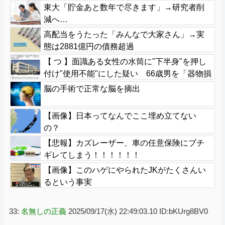
「レギュラー剥奪も選択肢のひとつに」
東大「貯金あと数年で尽きます」→研究者削
減へ…
高配当をうたった「みんなで大家さん」→実
態は2881億円の債務超過
【 つ 】面識ある女性の水筒に"下半身"を押し
付け"使用不能"にした疑い 66歳男を「器物損
壊」容疑で逮捕 札幌市
脳の手術で正常な脳を摘出
【画像】日本ってなんでここ埋め立てない
の？
【悲報】カズレーザー、車の任意保険にブチ
ギレてしまう！！！！！！
【画像】このハゲにやられたJKがたくさんい
るという事実
33:
名無しの正義
2025/09/17(水) 22:49:03.10 ID:bKUrg8BV0