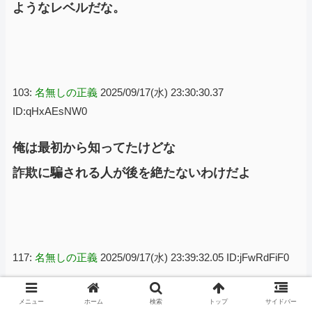
ようなレベルだな。
103:
名無しの正義
2025/09/17(水) 23:30:30.37
ID:qHxAEsNW0
俺は最初から知ってたけどな
詐欺に騙される人が後を絶たないわけだよ
117:
名無しの正義
2025/09/17(水) 23:39:32.05 ID:jFwRdFiF0
参政の撤回なのだ～
メニュー
ホーム
検索
トップ
サイドバー