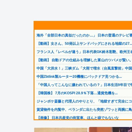
海外「全部日本の真似だったのか…」 日本の普通のテレビ番.
【動画】女さん、50発以上サンドバッグにされる地獄の27..
フランス人「レベルが違う」日本代表GK鈴木彩艶、欧州王者.
【動画】 自動ドアの仕組みを理解した富山のツバメが賢い
中国「大洪水！」三峡ダム「大雨で増水（台風直撃前」中国ダ.
中国Zbtlink製ルーター20機種にバックドア見つかる...
「中国人ってこんなに嫌われているの？」日本生活9年目で明.
【韓国株】 7月のKOSPI 28.9％下落…通貨危機を...
ジャンポケ斎藤と代理人のやりとり、「地獄すぎて完全にコン.
賃貸物件を内覧中、ベランダに出たら突然ゾワッと両腕に鳥肌.
【画像】 日本共産党の街宣車、ほんと碌でもないな
積水ハウス「地面師に55億円騙し取られた…」ワイ「はえー.