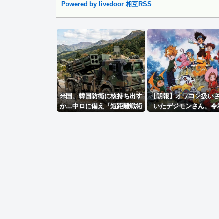
【悲報】 ワイ「ラーメン一袋だけじゃ足らんわ！二袋作った.
Powered by livedoor 相互RSS
Powered by livedoor 相互RSS
米国、韓国防衛に核持ち出す
【朗報】オワコン扱い
か…中ロに備え「短距離戦術
いたデジモンさん、令
核」を検討！
「全盛期を超える利益
み出していた