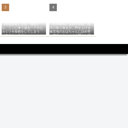
【脊髄反射】立憲・蓮舫さ
【恐怖動画】反高市界隈「高
ん、ここに来て過去一アホな
市の取り巻きが、声を上げる
カミツキ投稿をしてしまう
被災地のおばちゃんに詰め寄
（スクショあり）
ってるぅ！」→よく聞くと何
やらヤバいことを言っている
と話題に…