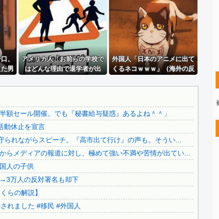
【画像】 日本共産党の街宣車、ほんと碌でもないな
..
積水ハウス「地面師に55億円騙し取られた…」ワイ「はえー...
.
【画像】 女漫画家しか描かないバトル漫画のワンシーンが発...
..
【怒報】 国税庁「あのさぁ！君らがちゃんと納税してくれな...
..
一口、
【悲報】 財務省「レジ都合で消費税を0％にできません！」...
アメリカ人「お前らの学校で
外国人「日本のアニメに出て
えた男
はどんな理由で退学者が出
くるネコｗｗｗ」（海外の反
【さようなら】れいわ大石あきこさん、離党報告&活動休止を...
嗅ぎ分
た？？」
応）
.
【衝撃】 大阪府警、ミナミの“ベトナムビル”を家宅捜索し...
の反
【これは酷い】反高市「平和式典で“防弾ガラス”に守られな...
半額セール開催。でも『秘書給与疑惑』あるよね＾＾」
..
【動画】熊本県知事「ご遺族、被災者、自治体職員からメディ...
活動休止を宣言
..
【移民政策反対】イオンの売り場で唐揚げを食う中国人の子供
守られながらスピーチ。『高市出て行け』の声も。そうい...
..
【炎上】藤沢市「モスク建設と土葬も許可します」→3万人の...
らメディアの報道に対し、極めて強い不満や苦情が出てい...
91歳女性の遺体を遺棄したベトナム国籍の男が逮捕されまし...
国人の子供
日本旅行キャンセルすべきか…1万年ぶり史上最大級の火山の...
→3万人の反対署名も却下
無気力な韓国代表、オーストリアにも0-1で敗北…3月のA...
さくらの解説】
3.1節がある月なのに…3月のカレンダーに日本の富士山・...
れました #移民 #外国人
韓国代表、コートジボワールに0対4で完敗＝韓国の反応