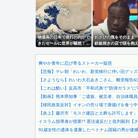
【悲報】 ドル円、年末150円割れへｗｗｗｗｗ
イオン爆発事故の遺族、社長発言にブチギレ「本当のことを話.
高配当をうたった「みんなで大家さん」→実態は2881億円..
秋田県職員さん、会見をバスローブ＆喫煙スタイルで対応して.
物価高の日本で長打の列がで
滝沢秀明社長、熊本入り示唆「男手が必要。時間を見つけて行.
わさびの塊をそのまま
きたセールに世界が騒然！←
鉄板焼きの店で頭を抱
シャウエッセン公式、またこういうのでいい丼をポスト
「我が国でもやってくれ！」
「もう時間の匂いまで
【画像】ディズニーのおいなり巻（600円）、流石にアレす..
（海外の反応）
けられるだろ」【海外
応】
【鳴潮】Animester「リンネー」フィギュア【原型公...
爽やか青年に忍び寄るストーカー疑惑
【悲報】テレ朝「れいわ、新党移行に伴い旧グッズ
【怒報】 国税庁「あのさぁ！君らがちゃんと納税してくれな.
【さようなら】れいわ大石あきこさん、離党報告&
【緊急】明日「銀だこ」がガチに過去最大レベルに混みそうw.
【これは酷い】反高市「平和式典で“防弾ガラス”に
【これは重い】江口寿史さん「自分の絵ごと、このジャンルは.
【動画】熊本県知事「ご遺族、被災者、自治体職員か
韓国KOSPIで徹底的に儲けたい某海外資本、韓国人投資家...
【移民政策反対】イオンの売り場で唐揚げを食う中
【悲報】ロシア、じわじわと逝き始める
【炎上】藤沢市「モスク建設と土葬も許可します」
【画像】この美人ママ、脱いだら凄い・・・
イスラム指導者が授業!? 憲法違反だと批判殺到【
職場の人妻と不倫をして、ついに、、、
91歳女性の遺体を遺棄したベトナム国籍の男が逮捕さ
【衝撃】 大阪府警、ミナミの“ベトナムビル”を家宅捜索し...