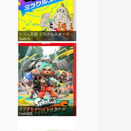
リズム天国 ミラクルスターズ -
Switch
スプラトゥーン レイダース -
Switch2