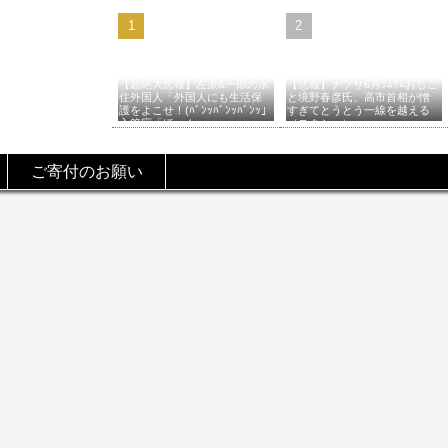
【超絶大悲報】左派&一部の永
【悲報】ナフサ6月ﾂﾑﾂﾑおじこ
住外国人「外国人にも生活保
と境野春彦氏、高市首相が憎
護をよこせ！(ﾊﾞﾝｯﾊﾞﾝｯﾊﾞﾝｯ」
すぎてとうとう一線を越える
入管庁「ほーん…」→
（スクショ）
ご寄付のお願い