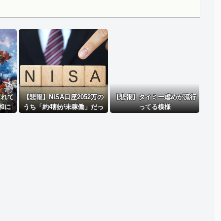
..
Powered by livedoor 相互RSS
されて
【悲報】NISA口座2052万の
【悲報】タイミー虐めが流行
和に
うち「約4割が未稼働」だっ
ってる模様
」を生
たｗｗｗｗｗ