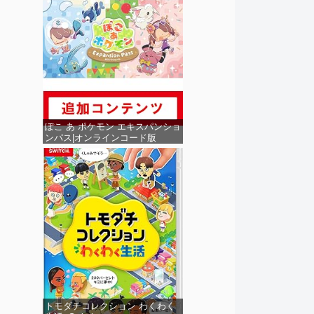
ぽこ あ ポケモン エキスパンショ
ンパス|オンラインコード版
トモダチコレクション わくわく