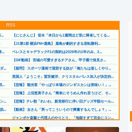
RSS
..
【にじさんじ】 笹木「本日から1週間ほど里に帰省してくる...
.
【J1第1節 横浜FM×鹿島】 鹿島が劇的すぎる逆転勝利...
..
ペレスとキャデラックF1の契約は2026年の1年のみ、2...
。
【GIF動画】 宮城の可愛すぎるチアさん、甲子園で発見さ...
..
【疑問】 スポーツ漫画で退部する奴が「俺たちは楽しくやり...
英国人「ようこそ」冨安健洋、クリスタルパレス加入が決定的...
..
【悲報】 観光客「やっぱり本場のジンギスカンは美味い！」...
【悲報】 上沼恵美子さん「簡単にそうめん作れ言うけど、そ...
..
【悲報】テレ朝「れいわ、新党移行に伴い旧グッズ半額セール...
..
【動画】 女さん「男ってこういうので興奮するんでしょ？」...
ジャンポケ斎藤と代理人のやりとり、「地獄すぎて完全にコン...
..
賃貸物件を内覧中、ベランダに出たら突然ゾワッと両腕に鳥肌...