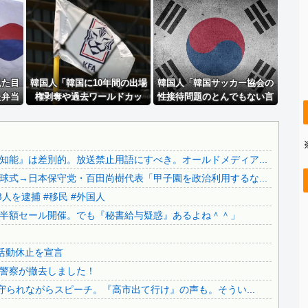
ジャンポケ斎藤と代理人のやりとり、「地獄すぎて完全にコン...
..
【画像】 日本共産党の街宣車、ほんと碌でもないな
..
積水ハウス「地面師に55億円騙し取られた…」ワイ「はえー...
.
【画像】 今のクソガキ共、これを見たこと無くて渡されたら...
..
見た目
彼氏が『この車』買おうとして私とケンカになってるんだけど...
韓国人「韓国に10年間の出場
韓国人「韓国サッカー協会の
た弁当
権剥奪や過去ワールドカッ
性接待問題のとんでもない言
..
【悲報】 ケンコバがコロナの特殊すぎる後遺症に苦しんでい...
な刺激
プ、オリンピック予選の記録
い訳がこちら…」→「もはや
..
【カミツキ悲報】甲子園でインドネシア人選手が始球式→日本...
ﾞﾙ」
削除を要求するFIFA公式制裁
自白だろこれ…（ﾌﾞﾙﾌﾞﾙ」＝
を海外メディアが報道！」
韓国の反応
【ヤバい】100件以上の窃盗をしたトルコ国籍の男3人を逮...
能』は差別的。放送禁止用語にすべき。オールドメディア...
..
【悲報】テレ朝「れいわ、新党移行に伴い旧グッズ半額セール...
式→日本保守党・百田尚樹代表「甲子園を政治利用するな...
..
日本の神社仏閣が22日に１回燃えてる。
人を逮捕 #移民 #外国人
【さようなら】れいわ大石あきこさん、離党報告&活動休止を...
半額セール開催。でも『秘書給与疑惑』あるよね＾＾」
..
公園を不法占拠をして騒音を撒き散らした反対派を警察が撤去...
..
どうなる？河合ゆうすけが県知事選へ立候補！
活動休止を宣言
..
財源言わない減税は無責任！→使い方言わないのも無責任では...
警察が撤去しました！
..
日本旅行キャンセルすべきか…1万年ぶり史上最大級の火山の...
守られながらスピーチ。『高市出て行け』の声も。そうい...
無気力な韓国代表、オーストリアにも0-1で敗北…3月のA...