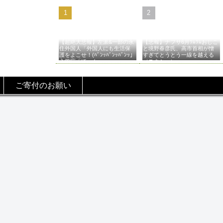
【超絶大悲報】左派&一部の永
【悲報】ナフサ6月ﾂﾑﾂﾑおじこ
住外国人「外国人にも生活保
と境野春彦氏、高市首相が憎
護をよこせ！(ﾊﾞﾝｯﾊﾞﾝｯﾊﾞﾝｯ」
すぎてとうとう一線を越える
入管庁「ほーん…」→
（スクショ）
ご寄付のお願い