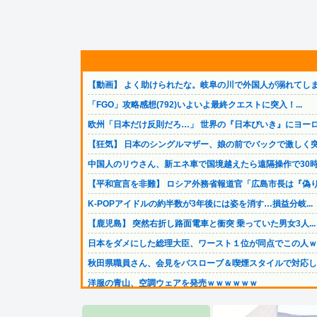
【動画】 よく助けられたな。岐阜の川で外国人が溺れてしま.
「FGO」攻略感想(792)いよいよ最終クエストに突入！...
欧州「日本だけ反則だろ…」 世界の『日本びいき』にヨーロ.
【狂気】 日本のシングルマザー、娘の前でバックで激しく突.
中国人のリウさん、新エネ車で国境越えたら遠隔操作で30時.
【平和宣言を非難】 ロシア外務省報道官「広島市長は『偽り.
K-POPアイドルの約半数が3年後には姿を消す…損益分岐...
【鹿児島】 突然右折し路面電車と衝突 乗っていた男女3人...
日本をダメにした総理大臣、ワースト１位が同点でこの人ｗｗ.
秋田県職員さん、会見をバスローブ＆喫煙スタイルで対応して.
洋服の青山、空調ウェアを発売ｗｗｗｗｗｗ
【画像】愛知の半グレ、怖すぎる→御尊顔がこちら…