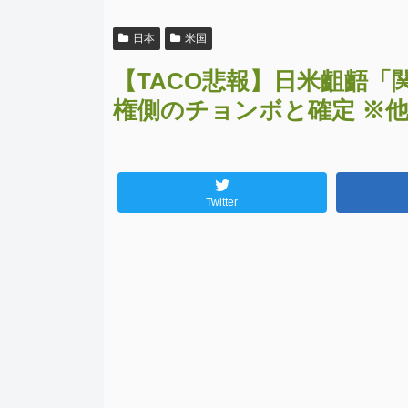
日本
米国
【TACO悲報】日米齟齬
権側のチョンボと確定 ※
Twitter