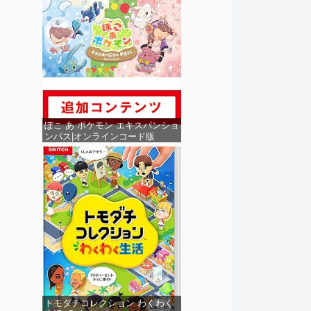
ぽこ あ ポケモン エキスパンショ
ンパス|オンラインコード版
トモダチコレクション わくわく