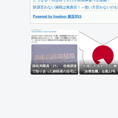
どうなる？河合ゆうすけが県知事選へ立候補！
財源言わない減税は無責任！→使い方言わないのも
Powered by livedoor 相互RSS
Powered by livedoor 相互RSS
国税局職員（25）、税務調査
中国「大洪水！」三峡
で知り合った納税者の自宅に
「決壊危機」台風13号
出入りしお小遣い1億5000万
直撃確定」日本「最も
円頂戴するwww
力で接近！（伊勢湾台
台風13号と15号「中国
ぶつかり合う（前代未