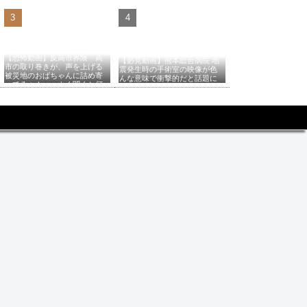
【恐怖動画】反高市界隈「高
【必見動画】熊本総合病院 地
市の取り巻きが、声を上げる
震発生時の手術室の映像が色
被災地のおばちゃんに詰め寄
んな意味で衝撃的だと話題に
ってるぅ！」→よく聞くと何
やらヤバいことを言っている
と話題に…