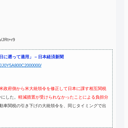
m/JRt+r9
に遡って適用」 – 日本経済新聞
80JJ0Y5A800C2000000/
米政府側から米大統領令を修正して日本に課す相互関税
かにした。
軽減措置が受けられなかったことによる負担分
動車関税の引き下げの大統領令を、同じタイミングで出