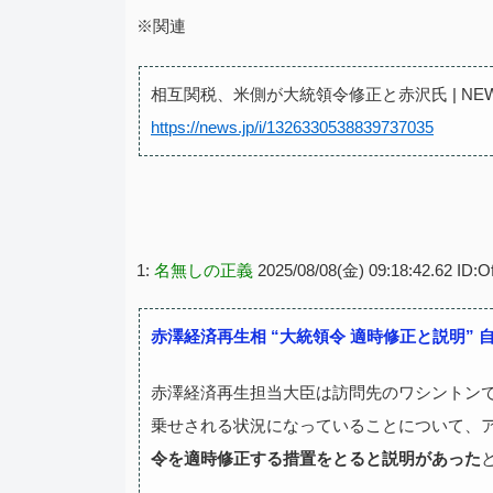
※関連
相互関税、米側が大統領令修正と赤沢氏 | NEWS
https://news.jp/i/1326330538839737035
1:
名無しの正義
2025/08/08(金) 09:18:42.62 ID
赤澤経済再生相 “大統領令 適時修正と説明” 
赤澤経済再生担当大臣は訪問先のワシントンで
乗せされる状況になっていることについて、
令を適時修正する措置をとると説明があった