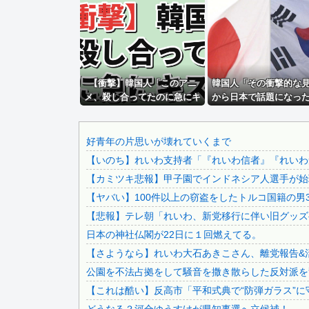
【悲報】ジ・Oが急に動かなくなった
【鹿児島】突然右折し路面電車と衝突 乗っていた男女3人は.
激混みのはずの東京駅で鍵が空いているコインロッカーが散見.
【🧟】「ゾンビたばこ売人」と肩組みショット「小園海斗」..
イオン爆発事故の遺族、社長発言にブチギレ「本当のことを話.
【衝撃】韓国人「このアニ
韓国人「その衝撃的な
メ、殺し合ってたのに急にキ
から日本で話題になっ
秋田県職員さん、会見をバスローブ＆喫煙スタイルで対応して.
ス」
がこちら…」→「どん
滝沢秀明社長、熊本入り示唆「男手が必要。時間を見つけて行.
的な味なんだ…？（ﾌﾞﾙﾌ
＝韓国の反応
ショートスリーパー堀大輔、高須幹弥にブチギレ
好青年の片思いが壊れていくまで
【いのち】れいわ支持者「『れいわ信者』『れいわ知
【画像】 今のクソガキ共、これを見たこと無くて渡されたら.
【カミツキ悲報】甲子園でインドネシア人選手が始球
ジャンポケ斎藤と代理人のやりとり、「地獄すぎて完全にコン.
【ヤバい】100件以上の窃盗をしたトルコ国籍の男3
【画像】 日本共産党の街宣車、ほんと碌でもないな
【悲報】テレ朝「れいわ、新党移行に伴い旧グッズ
積水ハウス「地面師に55億円騙し取られた…」ワイ「はえー.
日本の神社仏閣が22日に１回燃えてる。
【動画】 移民受け入れ派のパヨおば、自分の家に来られたら.
【さようなら】れいわ大石あきこさん、離党報告&
彼氏が『この車』買おうとして私とケンカになってるんだけど.
公園を不法占拠をして騒音を撒き散らした反対派を
【画像】 まま「なんかプール入ってたら学生にめっちゃ見ら.
【これは酷い】反高市「平和式典で“防弾ガラス”に