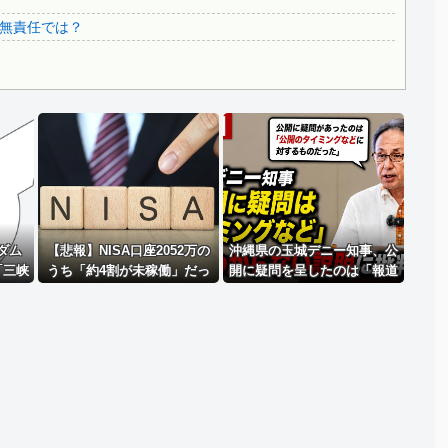
3.1節がある月なのに…3月のカレンダーに日本の富士山・...
無責任では？
韓国代表、コートジボワールに0対4で完敗＝韓国の反応
Powered by livedoor 相互RSS
ダム
【悲報】NISA口座2052万の
沖縄県の玉城デニー知事、公
「三峡
うち「約4割が未稼働」だっ
開に疑問を呈したのは「報道
強い勢
たｗｗｗｗｗ
機関による公開ではなく、公
風級」
開タイミングなどに対するも
本土で
のだった」とよくわからない
聞」→
説明