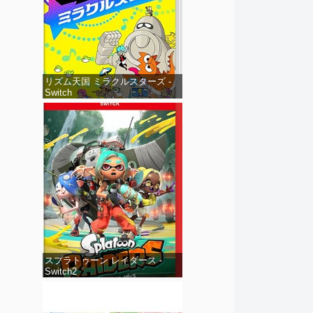
リズム天国 ミラクルスターズ -
Switch
スプラトゥーン レイダース -
Switch2