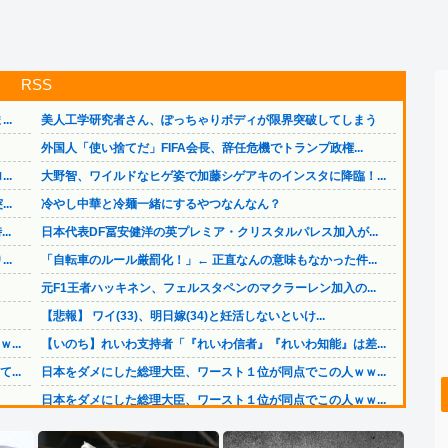
RSS
..
美人工学研究者さん、ぽっちゃりボディが限界突破してしまう
外国人「使い捨てだ」FIFA会長、辞任危機でトランプ政権...
..
大野智、ワイルドなヒゲ姿で加藤シゲアキのインスタに降臨！...
..
冷やし中華と冷麺一緒にするやつなんなん？
..
日本代表DF冨安健洋の英プレミア・クリスタルパレス加入が...
..
「自転車のルール厳罰化！」← 正直なんの意味もなかった件...
元F1王者ハッキネン、フェルスタペンのマクラーレン加入の...
【悲報】 ワイ(33)、明日嫁(34)と妊活しないといけ...
..
【いのち】れいわ支持者「『れいわ信者』『れいわ知能』は差...
..
日本をダメにした総理大臣、ワースト１位が同点でこの人ｗｗ...
日本をダメにした総理大臣、ワースト１位が同点でこの人ｗｗ...
【画像】 今のクソガキ共、これを見たこと無くて渡されたら...