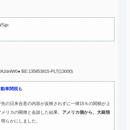
jp:
:OfA2dnlW0● BE:135853815-PLT(13000)
自動車関税も
先の日米合意の内容が反映されずに一律15％の関税が上
アメリカの閣僚と会談した結果、
アメリカ側から、大統領
と明らかにしました。