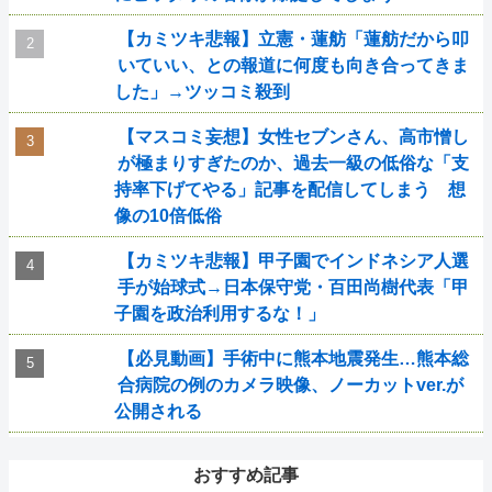
【カミツキ悲報】立憲・蓮舫「蓮舫だから叩
いていい、との報道に何度も向き合ってきま
した」→ツッコミ殺到
【マスコミ妄想】女性セブンさん、高市憎し
が極まりすぎたのか、過去一級の低俗な「支
持率下げてやる」記事を配信してしまう 想
像の10倍低俗
【カミツキ悲報】甲子園でインドネシア人選
手が始球式→日本保守党・百田尚樹代表「甲
子園を政治利用するな！」
【必見動画】手術中に熊本地震発生…熊本総
合病院の例のカメラ映像、ノーカットver.が
公開される
おすすめ記事