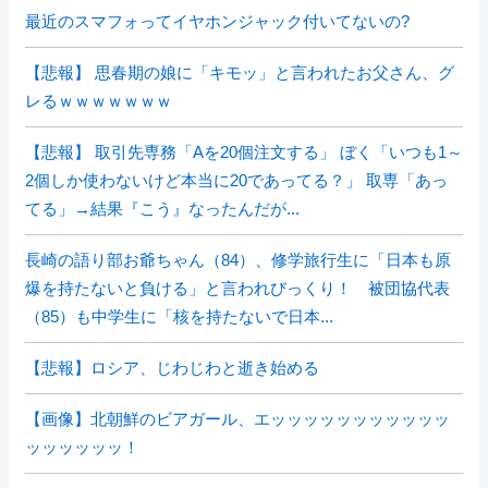
最近のスマフォってイヤホンジャック付いてないの?
【悲報】 思春期の娘に「キモッ」と言われたお父さん、グ
レるｗｗｗｗｗｗｗ
【悲報】 取引先専務「Aを20個注文する」 ぼく「いつも1～
2個しか使わないけど本当に20であってる？」 取専「あっ
てる」→結果『こう』なったんだが...
長崎の語り部お爺ちゃん（84）、修学旅行生に「日本も原
爆を持たないと負ける」と言われびっくり！ 被団協代表
（85）も中学生に「核を持たないで日本...
【悲報】ロシア、じわじわと逝き始める
【画像】北朝鮮のビアガール、エッッッッッッッッッッッ
ッッッッッッ！