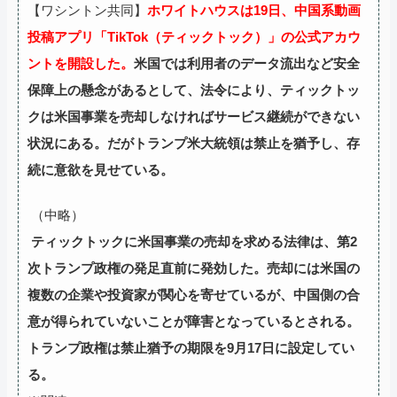
【ワシントン共同】
ホワイトハウスは19日、中国系動画
投稿アプリ「TikTok（ティックトック）」の公式アカウ
ントを開設した。
米国では利用者のデータ流出など安全
保障上の懸念があるとして、法令により、ティックトッ
クは米国事業を売却しなければサービス継続ができない
状況にある。だがトランプ米大統領は禁止を猶予し、存
続に意欲を見せている。
（中略）
ティックトックに米国事業の売却を求める法律は、第2
次トランプ政権の発足直前に発効した。売却には米国の
複数の企業や投資家が関心を寄せているが、中国側の合
意が得られていないことが障害となっているとされる。
トランプ政権は禁止猶予の期限を9月17日に設定してい
る。