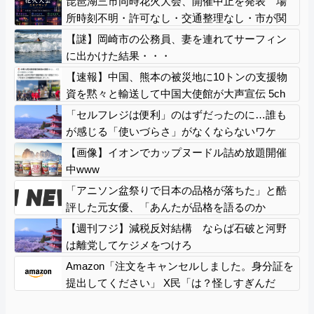
琵琶湖三市同時花火大会、開催中止を発表 場
所時刻不明・許可なし・交通整理なし・市が関
与否定
【謎】岡崎市の公務員、妻を連れてサーフィン
に出かけた結果・・・
【速報】中国、熊本の被災地に10トンの支援物
資を黙々と輸送して中国大使館が大声宣伝 5ch
「まあ見え透いてるけど支援はありがとね」
「セルフレジは便利」のはずだったのに…誰も
が感じる「使いづらさ」がなくならないワケ
【画像】イオンでカップヌードル詰め放題開催
中www
「アニソン盆祭りで日本の品格が落ちた」と酷
評した元女優、「あんたが品格を語るのか
よ！」と総ツッコミを食らってしまい……
【週刊フジ】減税反対結構 ならば石破と河野
は離党してケジメをつけろ
Amazon「注文をキャンセルしました。身分証を
提出してください」 X民「は？怪しすぎんだ
ろ。問い合わせするわ」→衝撃の事実が判明す