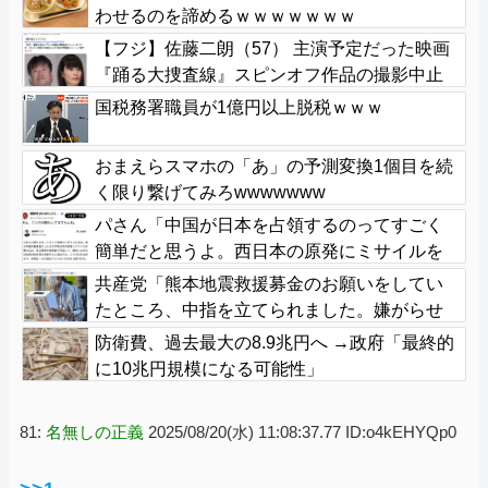
わせるのを諦めるｗｗｗｗｗｗｗ
【フジ】佐藤二朗（57） 主演予定だった映画
『踊る大捜査線』スピンオフ作品の撮影中止
が正式に決定
国税務署職員が1億円以上脱税ｗｗｗ
おまえらスマホの「あ」の予測変換1個目を続
く限り繋げてみろwwwwwww
パさん「中国が日本を占領するのってすごく
簡単だと思うよ。西日本の原発にミサイルを
撃ち込めばいい」
共産党「熊本地震救援募金のお願いをしてい
たところ、中指を立てられました。嫌がらせ
酷い」
防衛費、過去最大の8.9兆円へ →政府「最終的
に10兆円規模になる可能性」
81:
名無しの正義
2025/08/20(水) 11:08:37.77 ID:o4kEHYQp0