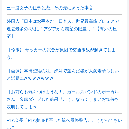
三十路女子の仕事と恋、その先にあった本音
外国人「日本はお手本だ」日本人、世界最高峰プレミアで
過去最多の8人に！アジアから羨望の眼差し！【海外の反
応】
【珍事】 サッカーの試合が原因で交通事故が起きてしま
う。
【画像】本田望結の妹、姉妹で並んだ姿が大変素晴らしい
と話題にw w w w w w w
【お前らも気をつけような！】ガールズバンドのボーカル
さん、客席ダイブした結果『こう』なってしまいお気持ち
表明してしまう…
PTA会長「PTA参加拒否した親へ最終警告。こうなってもい
い？」