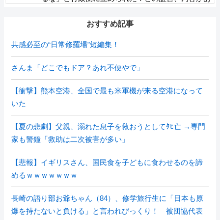
まりに胡散臭すぎた結果……
おすすめ記事
共感必至の“日常修羅場”短編集！
さんま「どこでもドア？あれ不便やで」
【衝撃】熊本空港、全国で最も米軍機が来る空港になって
いた
【夏の悲劇】父親、溺れた息子を救おうとしてﾀﾋ亡 →専門
家も警鐘「救助は二次被害が多い」
【悲報】イギリスさん、国民食を子どもに食わせるのを諦
めるｗｗｗｗｗｗｗ
長崎の語り部お爺ちゃん（84）、修学旅行生に「日本も原
爆を持たないと負ける」と言われびっくり！ 被団協代表