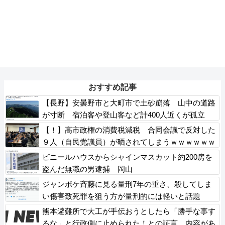
おすすめ記事
【長野】安曇野市と大町市で土砂崩落 山中の道路
が寸断 宿泊客や登山客など計400人近くが孤立
か 土石流で橋が流されたとの情報も
【！】高市政権の消費税減税 合同会議で反対した
９人（自民党議員）が晒されてしまうｗｗｗｗｗｗ
ビニールハウスからシャインマスカット約200房を
盗んだ無職の男逮捕 岡山
ジャンポケ斉藤に見る量刑7年の重さ、殺してしま
い傷害致死罪を狙う方が量刑的には軽いと話題
熊本避難所で大工が手伝おうとしたら「勝手な事す
るな」と行政側に止められた！との証言、内容があ