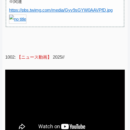
※関連
https://pbs.twimg.com/media/Gyv9sGYW0AAVPfD.jpg
1002:
【ニュース動画】
2025//