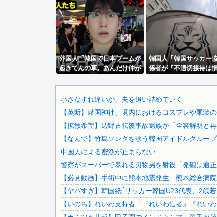
【悲報】 ロシアさん、ついに国民の財産を没収しはじめる
お前ら「日本も核武装汁！」←１万発の核弾頭どこに
【画像】居酒屋さん、6人で長居して会計4939円しか使わ...
【艦これ】でもイベントのたびに思うんだ 空母機動部隊って.
外国人「韓国で日本ブームが
【画像】思わず保存したくなる「笑える画像・最高な画像」貼.
韓国人「韓国サッカー
起きてんの草。あんだけ仲が
係者が『不適切接待は
兵庫県斎藤知事、不正会計の疑いで前知事に聞き取り調査へ
悪かった日本と韓国だったの
った』と衝撃発言！日
【悲報】中国、橋の欄干が強風一発で粉々に 鉄筋ゼロ 当局.
に・・・」
ルドカップ4強にも疑い
線が向けられる」
【女子バレー】185センチ・木村沙織、息子に「高い高い」..
小さなすれ違いが、夫を追い詰めていく
【英断】靖国神社、境内におけるコスプレや軍装の
視聴者に嫌がられる番組ばかり作ったフジテレビ、自業自得す.
【拡散希望】辺野古転覆事故遺族が「全容解明と再発
「住信SBI」が「ドコモの銀行」に変わってうんざりしてる..
【なんで】竹島ソングを歌う韓国アイドルグループ
資産1億円突破でFIREの45歳独身男性が半年後に仕事復...
中国人による密漁が止まらない
PTA会長「PTA参加拒否した親へ最終警告。こうなっても...
警察がスーパーで暴れる刃物男を射殺「発砲は適正
激混みのはずの東京駅で鍵が空いているコインロッカーが散見.
【必見動画】手術中に熊本地震発生…熊本総合病院の
【悲報】 中国、橋の欄干が強風一発で粉々に 鉄筋ゼロ 当...
【ヤバすぎ】韓国紙｢サッカー韓国U23代表、2歳
日本をダメにした総理大臣、ワースト１位が同点でこの人ｗｗ.
【いのち】れいわ支持者「『れいわ信者』『れいわ知
【悲報】坂口杏里、逃走ｗｗｗｗｗｗｗｗｗｗｗ