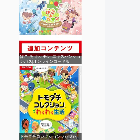
ぽこ あ ポケモン エキスパンショ
ンパス|オンラインコード版
トモダチコレクション わくわく