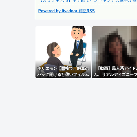
【カミツキ悲報】甲子園でインドネシア人選手が始球
Powered by livedoor 相互RSS
Powered by livedoor 相互RSS
ホリエモン「面接で、納豆の
【動画】黒人系アイド
パック開けると薄いフィルム
ん、リアルディズニー
入ってるけどあれなんのため
セスと話題に 【Pickup0
か教えてって聞くわけ」
037】