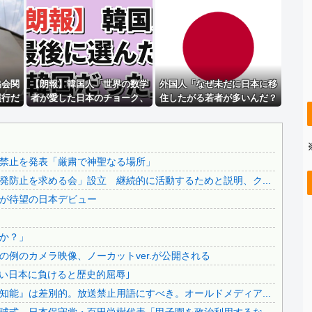
ホリエモン「面接で、納豆のパック開けると薄いフィルム入っ...
PTA会長「PTA参加拒否した親へ最終警告。こうなっても...
激混みのはずの東京駅で鍵が空いているコインロッカーが散見...
..
【悲報】 中国、橋の欄干が強風一発で粉々に 鉄筋ゼロ 当...
..
協会関
原爆ドーム前に居座る”市民団体”を警官隊が排除、その瞬間...
【朗報】韓国人「世界の数学
外国人「なぜ未だに日本に移
慣行だ
者が愛した日本のチョーク、
住したがる若者が多いんだ？
【悲報】坂口杏里、逃走ｗｗｗｗｗｗｗｗｗｗｗ
韓ワー
社長が最後に選んだ相手」
私に見えない何かが見えてい
..
【拡散希望】辺野古転覆事故遺族が「全容解明と再発防止を求...
の視
るのか？」
.
【なんで】竹島ソングを歌う韓国アイドルグループが待望の日...
禁止を発表「厳粛で神聖なる場所」
..
中国人による密漁が止まらない
防止を求める会」設立 継続的に活動するためと説明、ク...
.
【必見動画】手術中に熊本地震発生…熊本総合病院の例のカメ...
が待望の日本デビュー
【ヤバすぎ】韓国紙｢サッカー韓国U23代表、2歳若い日本...
【いのち】れいわ支持者「『れいわ信者』『れいわ知能』は差...
か？」
..
日本旅行キャンセルすべきか…1万年ぶり史上最大級の火山の...
例のカメラ映像、ノーカットver.が公開される
無気力な韓国代表、オーストリアにも0-1で敗北…3月のA...
若い日本に負けると歴史的屈辱｣
..
3.1節がある月なのに…3月のカレンダーに日本の富士山・...
能』は差別的。放送禁止用語にすべき。オールドメディア...
韓国代表、コートジボワールに0対4で完敗＝韓国の反応