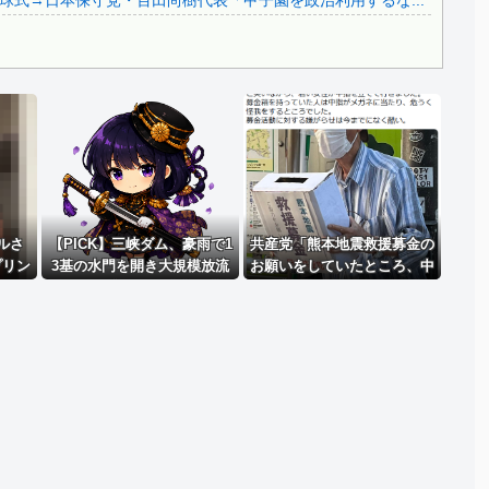
式→日本保守党・百田尚樹代表「甲子園を政治利用するな...
Powered by livedoor 相互RSS
ルさ
【PICK】三峡ダム、豪雨で1
共産党「熊本地震救援募金の
プリン
3基の水門を開き大規模放流
お願いをしていたところ、中
8083
開始か 下流の工場地帯に洪水
指を立てられました。嫌がら
流入で崩壊はじまる
せ酷い」