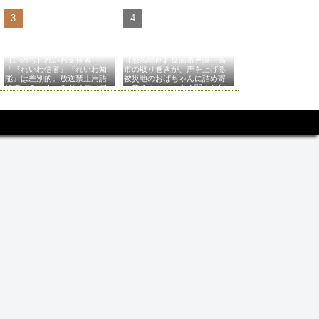
【いのち】れいわ支持者
【恐怖動画】反高市界隈「高
「『れいわ信者』『れいわ知
市の取り巻きが、声を上げる
能』は差別的。放送禁止用語
被災地のおばちゃんに詰め寄
にすべき。オールドメディア
ってるぅ！」→よく聞くと何
は配慮を」→かわりにピッタ
やらヤバいことを言っている
リの名称が爆誕してしまうw
と話題に…