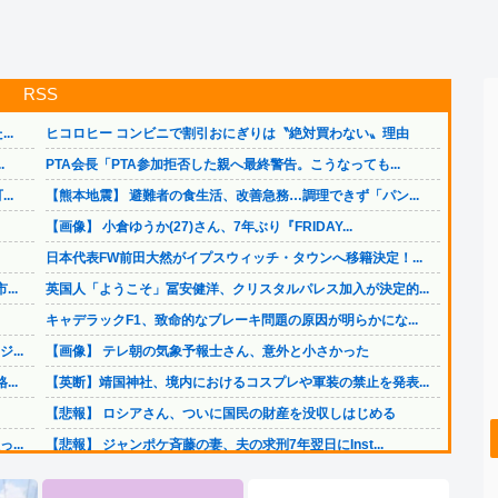
RSS
..
ヒコロヒー コンビニで割引おにぎりは〝絶対買わない〟理由
.
PTA会長「PTA参加拒否した親へ最終警告。こうなっても...
..
【熊本地震】 避難者の食生活、改善急務…調理できず「パン...
【画像】 小倉ゆうか(27)さん、7年ぶり『FRIDAY...
日本代表FW前田大然がイプスウィッチ・タウンへ移籍決定！...
..
英国人「ようこそ」冨安健洋、クリスタルパレス加入が決定的...
キャデラックF1、致命的なブレーキ問題の原因が明らかにな...
..
【画像】 テレ朝の気象予報士さん、意外と小さかった
..
【英断】靖国神社、境内におけるコスプレや軍装の禁止を発表...
【悲報】 ロシアさん、ついに国民の財産を没収しはじめる
..
【悲報】 ジャンポケ斉藤の妻、夫の求刑7年翌日にInst...
..
資産1億円突破でFIREの45歳独身男性が半年後に仕事復...