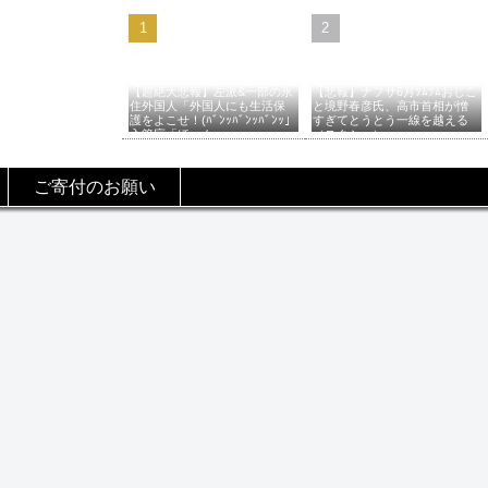
【超絶大悲報】左派&一部の永
【悲報】ナフサ6月ﾂﾑﾂﾑおじこ
住外国人「外国人にも生活保
と境野春彦氏、高市首相が憎
護をよこせ！(ﾊﾞﾝｯﾊﾞﾝｯﾊﾞﾝｯ」
すぎてとうとう一線を越える
入管庁「ほーん…」→
（スクショ）
ご寄付のお願い