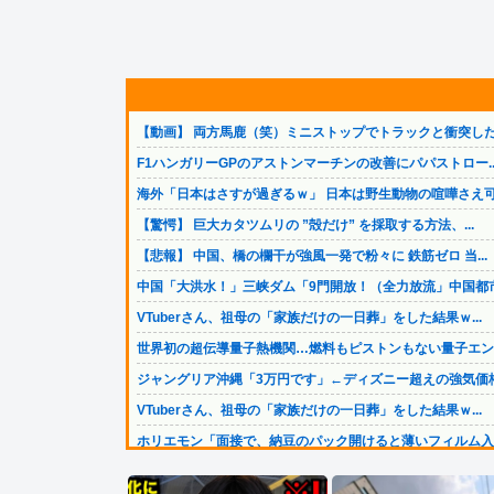
【動画】 両方馬鹿（笑）ミニストップでトラックと衝突した.
F1ハンガリーGPのアストンマーチンの改善にパパストロー..
海外「日本はさすが過ぎるｗ」 日本は野生動物の喧嘩さえ可.
【驚愕】 巨大カタツムリの ”殻だけ” を採取する方法、...
【悲報】 中国、橋の欄干が強風一発で粉々に 鉄筋ゼロ 当...
中国「大洪水！」三峡ダム「9門開放！（全力放流」中国都市.
VTuberさん、祖母の「家族だけの一日葬」をした結果ｗ...
世界初の超伝導量子熱機関…燃料もピストンもない量子エンジ.
ジャングリア沖縄「3万円です」←ディズニー超えの強気価格.
VTuberさん、祖母の「家族だけの一日葬」をした結果ｗ...
ホリエモン「面接で、納豆のパック開けると薄いフィルム入っ.
ひろゆき「出馬する気ないから話さなかった」妻「それでも不.