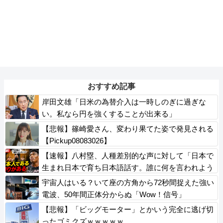
おすすめ記事
岸田文雄「日米の為替介入は一時しのぎに過ぎな
い。私なら円を強くすることが出来る」
【悲報】篠崎愛さん、変わり果てた姿で発見される
【Pickup08083026】
【速報】八村塁、人種差別的な声に対して「日本で
生まれ日本で育ち日本語話す。誰に何を言われよう
が日本人、日本人であるプライドがある」
宇宙人はいる？いて座の方角から72秒間捉えた強い
電波、50年間正体分からぬ「Wow！信号」
【悲報】「ビッグモーター」とかいう完全に逃げ切
ったゴミクズｗｗｗｗｗ