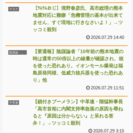
【ﾂﾑﾂﾑおじ】境野春彦氏、高市総理の熊本
サヨク
地震対応に難癖「危機管理の基本が出来て
ません、すぐ現地に行きなさいよ！」→ツ
ッコミ殺到
2026.07.29 14:40
【要通報】陰謀論者「10年前の熊本地震の
陰謀論・デマ
時は通常の50倍以上の線量が確認され、核
を使った恐れあり。イオンモール爆発は福
島原発同様、低威力核兵器を使った恐れあ
り」他
2026.07.29 11:51
【鎖付きブーメラン】中革連・階猛幹事長
中革連
「高市首相に内閣支持率急落の原因を尋ね
ると『原因は分からない』と呆れる答
弁！」→ツッコミ殺到
2026.07.29 3:15