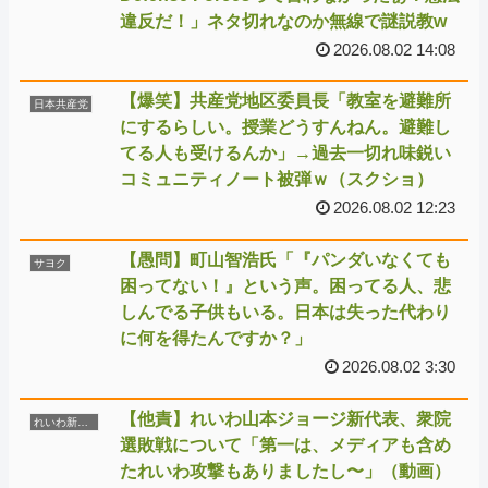
違反だ！」ネタ切れなのか無線で謎説教w
2026.08.02 14:08
【爆笑】共産党地区委員長「教室を避難所
日本共産党
にするらしい。授業どうすんねん。避難し
てる人も受けるんか」→過去一切れ味鋭い
コミュニティノート被弾ｗ（スクショ）
2026.08.02 12:23
【愚問】町山智浩氏「『パンダいなくても
サヨク
困ってない！』という声。困ってる人、悲
しんでる子供もいる。日本は失った代わり
に何を得たんですか？」
2026.08.02 3:30
【他責】れいわ山本ジョージ新代表、衆院
れいわ新選組
選敗戦について「第一は、メディアも含め
たれいわ攻撃もありましたし〜」（動画）