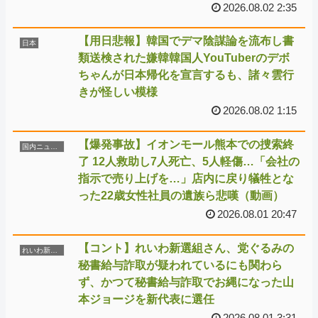
2026.08.02 2:35
【用日悲報】韓国でデマ陰謀論を流布し書
日本
類送検された嫌韓韓国人YouTuberのデボ
ちゃんが日本帰化を宣言するも、諸々雲行
きが怪しい模様
2026.08.02 1:15
【爆発事故】イオンモール熊本での捜索終
国内ニュース
了 12人救助し7人死亡、5人軽傷…「会社の
指示で売り上げを…」店内に戻り犠牲とな
った22歳女性社員の遺族ら悲嘆（動画）
2026.08.01 20:47
【コント】れいわ新選組さん、党ぐるみの
れいわ新選組
秘書給与詐取が疑われているにも関わら
ず、かつて秘書給与詐取でお縄になった山
本ジョージを新代表に選任
2026.08.01 3:31