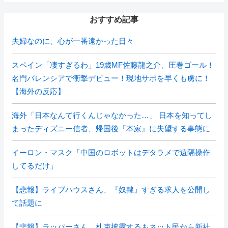
おすすめ記事
夫婦なのに、心が一番遠かった日々
スペイン「凄すぎるわ」19歳MF佐藤龍之介、圧巻ゴール！
名門バレンシアで衝撃デビュー！現地サポを早くも虜に！
【海外の反応】
海外「日本なんて行くんじゃなかった…」 日本を知ってし
まったディズニー信者、帰国後『本家』に失望する事態に
イーロン・マスク「中国のロボットはデタラメで遠隔操作
してるだけ」
【悲報】ライブハウスさん、『奴隷』すぎる求人を公開し
て話題に
【悲報】ラッパーさん、札束披露するもネット民から新社