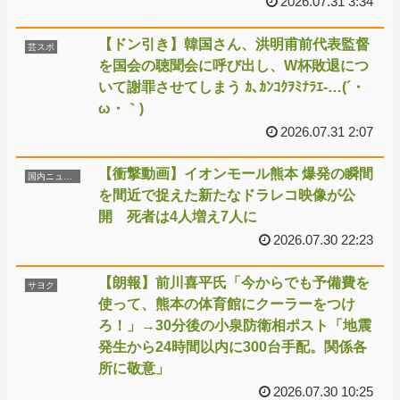
2026.07.31 3:34
【ドン引き】韓国さん、洪明甫前代表監督
芸スポ
を国会の聴聞会に呼び出し、W杯敗退につ
いて謝罪させてしまう ｶ､ｶﾝｺｸｦﾐﾅﾗｴ-…(´・
ω・｀)
2026.07.31 2:07
【衝撃動画】イオンモール熊本 爆発の瞬間
国内ニュース
を間近で捉えた新たなドラレコ映像が公
開 死者は4人増え7人に
2026.07.30 22:23
【朗報】前川喜平氏「今からでも予備費を
サヨク
使って、熊本の体育館にクーラーをつけ
ろ！」→30分後の小泉防衛相ポスト「地震
発生から24時間以内に300台手配。関係各
所に敬意」
2026.07.30 10:25