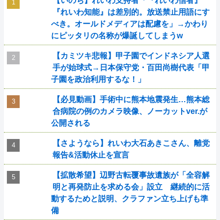
【いのち】れいわ支持者「『れいわ信者』
『れいわ知能』は差別的。放送禁止用語にす
べき。オールドメディアは配慮を」→かわり
にピッタリの名称が爆誕してしまうw
【カミツキ悲報】甲子園でインドネシア人選
手が始球式→日本保守党・百田尚樹代表「甲
子園を政治利用するな！」
【必見動画】手術中に熊本地震発生…熊本総
合病院の例のカメラ映像、ノーカットver.が
公開される
【さようなら】れいわ大石あきこさん、離党
報告&活動休止を宣言
【拡散希望】辺野古転覆事故遺族が「全容解
明と再発防止を求める会」設立 継続的に活
動するためと説明、クラファン立ち上げも準
備