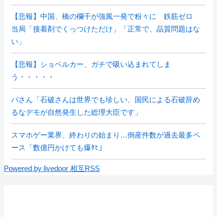
【悲報】中国、橋の欄干が強風一発で粉々に 鉄筋ゼロ
当局「接着剤でくっつけただけ」「正常で、品質問題はな
い」
【悲報】ショベルカー、ガチで吸い込まれてしま
う・・・・・
パさん「石破さんは世界でも珍しい、国民による石破辞め
るなデモが自然発生した総理大臣です」
スマホゲー業界、終わりの始まり…倒産件数が過去最多ペ
ース「数億円かけても爆ﾀﾋ」
Powered by livedoor 相互RSS