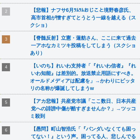
【悲報】ナフサ6月ﾂﾑﾂﾑおじこと境野春彦氏、
高市首相が憎すぎてとうとう一線を越える（ス
クショ）
【脊髄反射】立憲・蓮舫さん、ここに来て過去
一アホなカミツキ投稿をしてしまう（スクショ
あり）
【いのち】れいわ支持者「『れいわ信者』『れ
いわ知能』は差別的。放送禁止用語にすべき。
オールドメディアは配慮を」→かわりにピッタ
リの名称が爆誕してしまうw
【アカ悲報】共産党市議「ここ数日、日本共産
党への誹謗中傷が酷すぎませんか？」→ツッコ
ミ殺到
【愚問】町山智浩氏「『パンダいなくても困っ
てない！』という声。困ってる人、悲しんでる