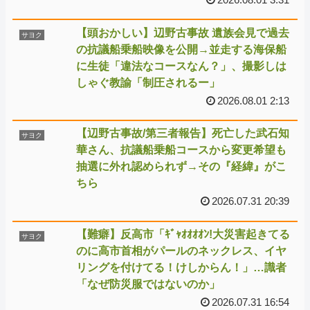
【頭おかしい】辺野古事故 遺族会見で過去
サヨク
の抗議船乗船映像を公開→並走する海保船
に生徒「違法なコースなん？」、撮影しは
しゃぐ教諭「制圧されるー」
2026.08.01 2:13
【辺野古事故/第三者報告】死亡した武石知
サヨク
華さん、抗議船乗船コースから変更希望も
抽選に外れ認められず→その『経緯』がこ
ちら
2026.07.31 20:39
【難癖】反高市「ｷﾞｬｵｵｵｵﾝ!大災害起きてる
サヨク
のに高市首相がパールのネックレス、イヤ
リングを付けてる！けしからん！」…識者
「なぜ防災服ではないのか」
2026.07.31 16:54