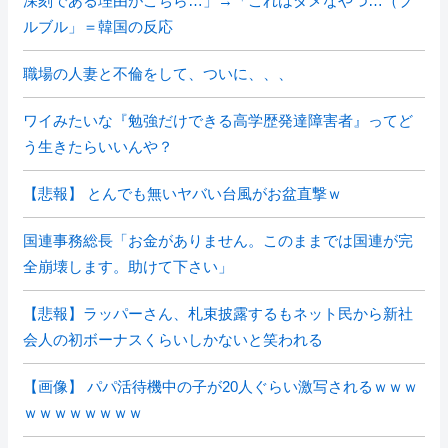
深刻である理由がこちら…」→「これはダメなやつ…（ブ
ルブル」＝韓国の反応
職場の人妻と不倫をして、ついに、、、
ワイみたいな『勉強だけできる高学歴発達障害者』ってど
う生きたらいいんや？
【悲報】 とんでも無いヤバい台風がお盆直撃ｗ
国連事務総長「お金がありません。このままでは国連が完
全崩壊します。助けて下さい」
【悲報】ラッパーさん、札束披露するもネット民から新社
会人の初ボーナスくらいしかないと笑われる
【画像】 パパ活待機中の子が20人ぐらい激写されるｗｗｗ
ｗｗｗｗｗｗｗｗ