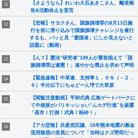
【さようなら】れいわ大石あきこさん、離党報
告&活動休止を宣言
【悲報】サヨクさん、国旗損壊罪の8月13日施
行を前に滑り込みで国旗損壊チャレンジを遂行
するも、パッと見「愛国者」にしか見えないと
話題に（動画）
【ん？】憲法“研究者”199人が雁首揃えて「国
旗損壊罪は違憲！」速やかな廃止を求めて声明
【緊急速報】中革連、支持率１．９％（－２．
６）半分以下にちゅどーん👎で大草原
【閲覧注意動画】平和式典 広島ゲートパークに
て中核派がバリキッショい“ムカデ行進”を披露
「高市！打倒！式典！粉砕！」
【アカ悲報】共産党区議、16年熊本地震の募金
流用疑惑の党員について「当時はクズ野郎だっ