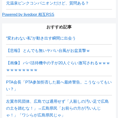
元温泉ピンクコンパニオンだけど、質問ある？
Powered by livedoor 相互RSS
おすすめ記事
“変われない私”が動き出す瞬間に出会う
【悲報】 とんでも無いヤバい台風がお盆直撃ｗ
【画像】 パパ活待機中の子が20人ぐらい激写されるｗｗｗ
ｗｗｗｗｗｗｗｗ
PTA会長「PTA参加拒否した親へ最終警告。こうなってもい
い？」
左翼市民団体、広島では通用せず「人殺しの汚い足で広島
の土を踏むな！」→広島県民「お前らの方が汚いんじ
ゃ！」「ワシらが広島県民じゃ」