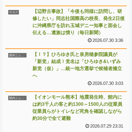
【辺野古事故】「今後も同様に訪問し、研
サヨク
修したい」同志社国際高の校長、発生2日後
に沖縄県庁を訪れ玉城デニー知事と面会し
伝える…遺族は憤り（毎日新聞）
2026.07.30 3:36
【！？】ひろゆき氏と泉房穂参院議員が
国内ニュース
「新党」結成！党名は「ひろゆき&いずみ
新党（仮）」…統一地方選挙で候補者擁立
へ
2026.07.30 3:03
【イオンモール熊本】地震発生時、館内に
国内ニュース
は約3千人の客と約1300～1500人の従業員
従業員らがトイレなど死角を確認しながら
約30分で全て避難
2026.07.29 23:31