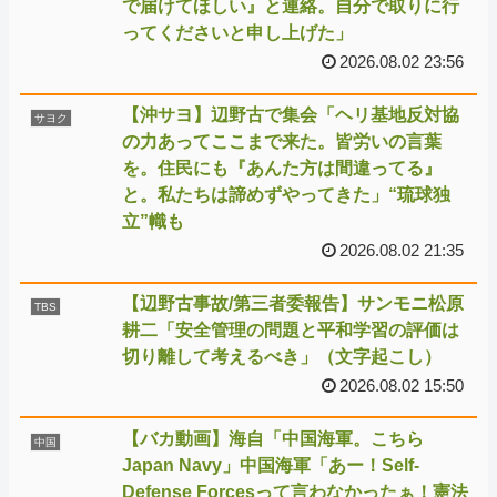
で届けてほしい』と連絡。自分で取りに行
ってくださいと申し上げた」
2026.08.02 23:56
【沖サヨ】辺野古で集会「ヘリ基地反対協
サヨク
の力あってここまで来た。皆労いの言葉
を。住民にも『あんた方は間違ってる』
と。私たちは諦めずやってきた」“琉球独
立”幟も
2026.08.02 21:35
【辺野古事故/第三者委報告】サンモニ松原
TBS
耕二「安全管理の問題と平和学習の評価は
切り離して考えるべき」（文字起こし）
2026.08.02 15:50
【バカ動画】海自「中国海軍。こちら
中国
Japan Navy」中国海軍「あー！Self-
Defense Forcesって言わなかったぁ！憲法