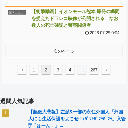
【衝撃動画】イオンモール熊本 爆発の瞬間
国内ニュース
を捉えたドラレコ映像が公開される なお
数人の死亡確認と警察関係者
2026.07.29 0:04
次のページ
1
2
3
4
…
267
週間人気記事
【超絶大悲報】左派&一部の永住外国人「外国
人にも生活保護をよこせ！(ﾊﾞﾝｯﾊﾞﾝｯﾊﾞﾝｯ」入管
庁「ほーん…」→