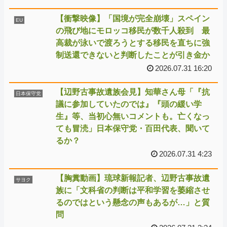
【衝撃映像】「国境が完全崩壊」スペイン
EU
の飛び地にモロッコ移民が数千人殺到 最
高裁が泳いで渡ろうとする移民を直ちに強
制送還できないと判断したことが引き金か
2026.07.31 16:20
【辺野古事故遺族会見】知華さん母「『抗
日本保守党
議に参加していたのでは』『頭の緩い学
生』等、当初心無いコメントも。亡くなっ
ても冒涜」日本保守党・百田代表、聞いて
るか？
2026.07.31 4:23
【胸糞動画】琉球新報記者、辺野古事故遺
サヨク
族に「文科省の判断は平和学習を萎縮させ
るのではという懸念の声もあるが…」と質
問