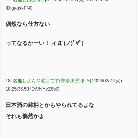
ID:gyq//xFN0
偶然なら仕方ない
ってなるかーい！┌(`Д´)ノ)ﾟ∀ﾟ)
18:
名無しさん＠涙目です(神奈川県) [US]
2024/02/27(火)
18:25:35.53 ID:VNYyZ6bl0
日本酒の銘柄とかもやられてるよな
それも偶然かよ