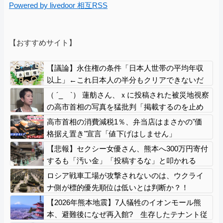
Powered by livedoor 相互RSS
【おすすめサイト】
【議論】永住権の条件「日本人世帯の平均年収
以上」←これ日本人の半分もクリアできないだ
ろ
（ ´_ゝ`） 蓮舫さん、ｘに投稿された被災地視察
の高市首相の写真を猛批判「掲載するのを止め
る人は誰もいなかったのか」「あまりにも愕然
高市首相の消費減税1％、弁当店はまさかの"価
としています」
格据え置き"宣言「値下げはしません」
【悲報】セクシー女優さん、熊本へ300万円寄付
するも「汚い金」「投稿するな」と叩かれる
ロシア戦車工場が攻撃されないのは、ウクライ
ナ側が標的優先順位は低いとは判断か？！
【2026年熊本地震】7人犠牲のイオンモール熊
本、避難後になぜ再入館? 生存したテナント従