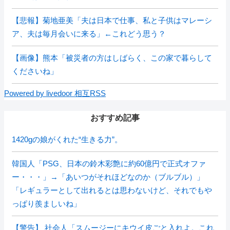
【悲報】菊地亜美「夫は日本で仕事、私と子供はマレーシ
ア、夫は毎月会いに来る」←これどう思う？
【画像】熊本「被災者の方はしばらく、この家で暮らして
くださいね」
Powered by livedoor 相互RSS
おすすめ記事
1420gの娘がくれた“生きる力”。
韓国人「PSG、日本の鈴木彩艶に約60億円で正式オファ
ー・・・」→「あいつがそれほどなのか（ブルブル）」
「レギュラーとして出れるとは思わないけど、それでもや
っぱり羨ましいね」
【警告】 社会人「スムージーにキウイ皮ごと入れよ。これ