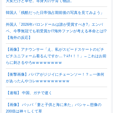
大変だけど幸せ。等身大の子育て物語。
韓国人「残酷だった日帝強占期前後の写真を見てみよう」
外国人「2026年バロンドールは誰が受賞すべき?」エンバ
ペ、今季無冠でも初受賞か!?海外ファンが考える本命とは!?
【海外の反応】
【画像】アナウンサー「え、私がスピードスケートのピチ
ピチユニフォーム着るんですか…？ﾑﾁｨ！！」←これはお前
らに刺さるやろw w w w w w w w
【衝撃画像】ババアがジジイにチェーンソー！？←一体何
があったんやコレw w w w w w w w w
【速報】 中国、ガチで逝く
【画像】 パッパ「妻と子供と海に来た」パシャ←想像の
200倍は神々しくて草