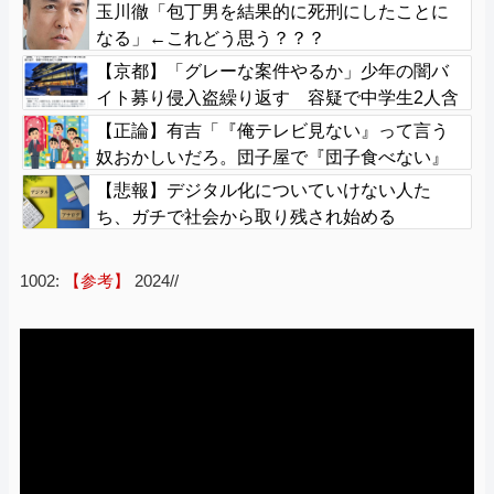
玉川徹「包丁男を結果的に死刑にしたことに
なる」←これどう思う？？？
【京都】「グレーな案件やるか」少年の闇バ
イト募り侵入盗繰り返す 容疑で中学生2人含
む7人逮捕
【正論】有吉「『俺テレビ見ない』って言う
奴おかしいだろ。団子屋で『団子食べない』
って言うか？」
【悲報】デジタル化についていけない人た
ち、ガチで社会から取り残され始める
1002:
【参考】
2024//