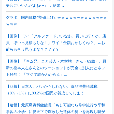
美容にいいんだよね〜」→ 結果…
グラボ、国内価格4割値上げかｗｗｗｗｗｗｗｗｗｗｗｗｗ
ｗｗｗ
【画像】 ワイ「アルファードいいなあ。買いに行くか」店
員「ほいっ見積もりな！」ワイ「金額おかしくね？」←お
前らもそう思うよな？？？？？
【画像】 「キム兄」こと芸人・木村祐一さん（63歳）、最
新の松本人志さんとのツーショットが完全に別人だとネッ
ト騒然！ 「マジで誰かわからん」...
【悲報】日本人、バカかもしれない。食品消費税減税
（8%→1%）に93.2%の国民が賛成してしまう
【速報】元原爆資料館館長「もし可能なら修学旅行や平和
学習の小学生に炎天下で腐敗した遺体の臭いを再現し嗅が