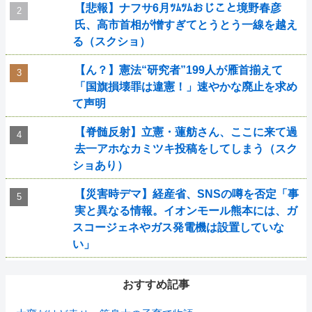
【悲報】ナフサ6月ﾂﾑﾂﾑおじこと境野春彦
氏、高市首相が憎すぎてとうとう一線を越え
る（スクショ）
【ん？】憲法“研究者”199人が雁首揃えて
「国旗損壊罪は違憲！」速やかな廃止を求め
て声明
【脊髄反射】立憲・蓮舫さん、ここに来て過
去一アホなカミツキ投稿をしてしまう（スク
ショあり）
【災害時デマ】経産省、SNSの噂を否定「事
実と異なる情報。イオンモール熊本には、ガ
スコージェネやガス発電機は設置していな
い」
おすすめ記事