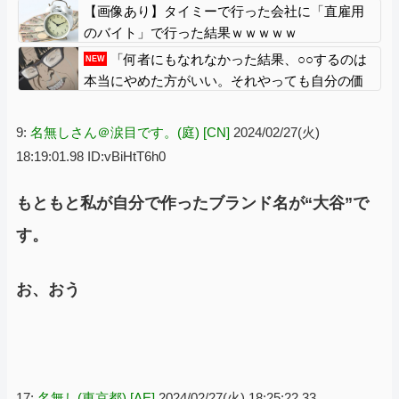
業員ら証言、浮かび上がる実態
【画像あり】タイミーで行った会社に「直雇用
のバイト」で行った結果ｗｗｗｗｗ
「何者にもなれなかった結果、○○するのは
NEW
本当にやめた方がいい。それやっても自分の価
値は上がらない」→各界隈に突き刺さってしま
う
9:
名無しさん＠涙目です。(庭) [CN]
2024/02/27(火)
18:19:01.98 ID:vBiHtT6h0
もともと私が自分で作ったブランド名が“大谷”で
す。
お、おう
17:
名無し(東京都) [AE]
2024/02/27(火) 18:25:22.33