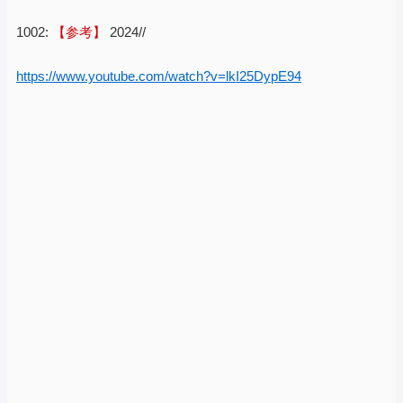
1002:
【参考】
2024//
https://www.youtube.com/watch?v=lkI25DypE94