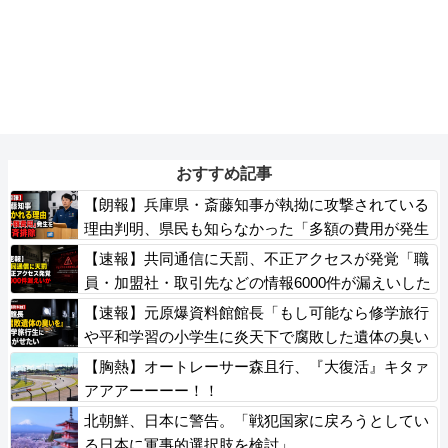
おすすめ記事
【朗報】兵庫県・斎藤知事が執拗に攻撃されている
理由判明、県民も知らなかった「多額の費用が発生
する状況」を一斉排除
【速報】共同通信に天罰、不正アクセスが発覚「職
員・加盟社・取引先などの情報6000件が漏えいした
可能性」
【速報】元原爆資料館館長「もし可能なら修学旅行
や平和学習の小学生に炎天下で腐敗した遺体の臭い
を再現し嗅がせたい」
【胸熱】オートレーサー森且行、『大復活』キタァ
アアアーーーー！！
北朝鮮、日本に警告。「戦犯国家に戻ろうとしてい
る日本に軍事的選択肢を検討」