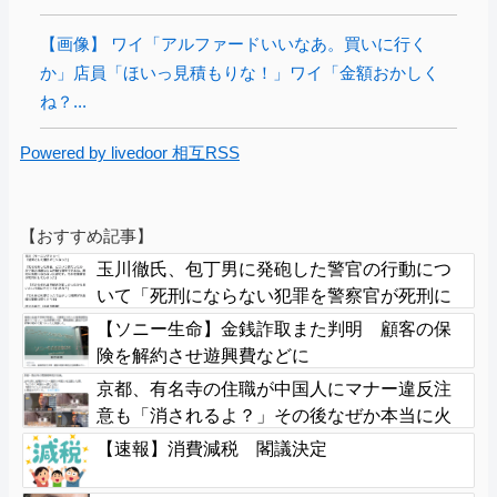
【画像】 ワイ「アルファードいいなあ。買いに行く
か」店員「ほいっ見積もりな！」ワイ「金額おかしく
ね？...
Powered by livedoor 相互RSS
【おすすめ記事】
玉川徹氏、包丁男に発砲した警官の行動につ
いて「死刑にならない犯罪を警察官が死刑に
してしまった」
【ソニー生命】金銭詐取また判明 顧客の保
険を解約させ遊興費などに
京都、有名寺の住職が中国人にマナー違反注
意も「消されるよ？」その後なぜか本当に火
災で全焼
【速報】消費減税 閣議決定