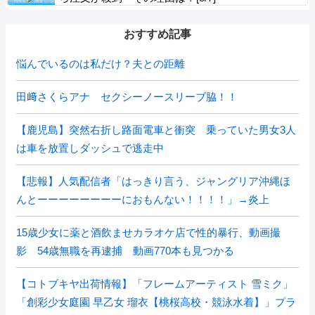
おすすめ記事
悩んでいるのは私だけ？夫との距離
田﨑さくらアナ セクシーノースリーブ脇！！
【鹿児島】突然右折し路面電車と衝突 乗っていた男女3人
は車を放置しダッシュで逃走中
【悲報】人気配信者「はっきり言う、ジャングリア沖縄ほ
んとーーーーーーーーにおもんない！！！！」→炎上
15歳少女に薬と酒飲ませカラオケ店で性的暴行、動画撮
影 54歳無職を再逮捕 動画770本も見つかる
【コトブキヤ出荷情報】「フレームアーティスト 雪ミク」
「創彩少女庭園 早乙女 瑠衣【桃桜高校・競泳水着】」プラ