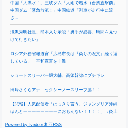
中国「大洪水！」三峡ダム「大雨で増水（台風直撃前」
中国ダム「緊急放流！」中国鉄道「列車が走行中に流
さ...
滝沢秀明社長、熊本入り示唆「男手が必要。時間を見つ
けて行きたい」
ロシア外務省報道官「広島市長は『偽りの呪文』繰り返
している」 平和宣言を非難
ショートスリーパー堀大輔、高須幹弥にブチギレ
田﨑さくらアナ セクシーノースリーブ脇！！
【悲報】人気配信者「はっきり言う、ジャングリア沖縄
ほんとーーーーーーーーにおもんない！！！！」→炎上
Powered by livedoor 相互RSS