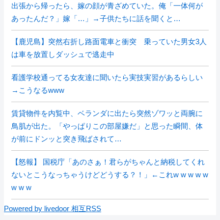
出張から帰ったら、嫁の顔が青ざめていた。俺「一体何が
あったんだ？」嫁「…」→子供たちに話を聞くと…
【鹿児島】突然右折し路面電車と衝突 乗っていた男女3人
は車を放置しダッシュで逃走中
看護学校通ってる女友達に聞いたら実技実習があるらしい
→こうなるwww
賃貸物件を内覧中、ベランダに出たら突然ゾワッと両腕に
鳥肌が出た。「やっぱりこの部屋嫌だ」と思った瞬間、体
が前にドンッと突き飛ばされて…
【怒報】 国税庁「あのさぁ！君らがちゃんと納税してくれ
ないとこうなっちゃうけどどうする？！」←これw w w w w
w w w
Powered by livedoor 相互RSS