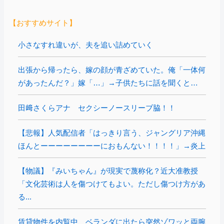
【おすすめサイト】
小さなすれ違いが、夫を追い詰めていく
出張から帰ったら、嫁の顔が青ざめていた。俺「一体何
があったんだ？」嫁「…」→子供たちに話を聞くと…
田﨑さくらアナ セクシーノースリーブ脇！！
【悲報】人気配信者「はっきり言う、ジャングリア沖縄
ほんとーーーーーーーーにおもんない！！！！」→炎上
【物議】『みいちゃん』が現実で蔑称化？近大准教授
「文化芸術は人を傷つけてもよい。ただし傷つけ方があ
る...
賃貸物件を内覧中、ベランダに出たら突然ゾワッと両腕