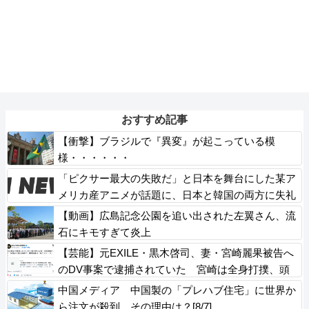
おすすめ記事
【衝撃】ブラジルで『異変』が起こっている模
様・・・・・・
「ピクサー最大の失敗だ」と日本を舞台にした某ア
メリカ産アニメが話題に、日本と韓国の両方に失礼
すぎるわ……
【動画】広島記念公園を追い出された左翼さん、流
石にキモすぎて炎上
【芸能】元EXILE・黒木啓司、妻・宮崎麗果被告へ
のDV事案で逮捕されていた 宮崎は全身打撲、頭
部裂傷及び打撲、頸部損傷の怪我
中国メディア 中国製の「プレハブ住宅」に世界か
ら注文が殺到 その理由は？[8/7]