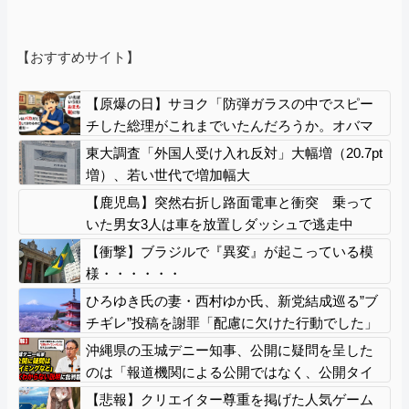
【おすすめサイト】
【原爆の日】サヨク「防弾ガラスの中でスピー
チした総理がこれまでいたんだろうか。オバマ
大統領でさえ、防弾ガラスなんてなかった！」
東大調査「外国人受け入れ反対」大幅増（20.7pt
→石破茂＆オバマ大統領も使ってました
増）、若い世代で増加幅大
【鹿児島】突然右折し路面電車と衝突 乗って
いた男女3人は車を放置しダッシュで逃走中
【衝撃】ブラジルで『異変』が起こっている模
様・・・・・・
ひろゆき氏の妻・西村ゆか氏、新党結成巡る”ブ
チギレ”投稿を謝罪「配慮に欠けた行動でした」
夫婦で投稿
沖縄県の玉城デニー知事、公開に疑問を呈した
のは「報道機関による公開ではなく、公開タイ
ミングなどに対するものだった」とよくわから
【悲報】クリエイター尊重を掲げた人気ゲーム