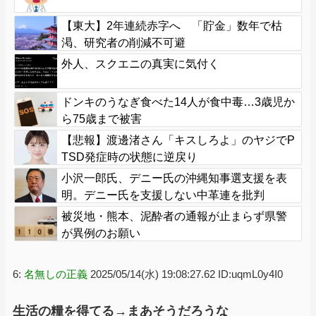
【東大】2年連続赤字へ 「貯金」数年で枯
渇、研究者の削減不可避
外人、スクエニの真実に気付く
ドンキのうなぎ食べた14人が食中毒…3歳児か
ら75歳まで被害
【悲報】渡邊渚さん「キスしろよ」のヤジでP
TSD発症時の状態に逆戻り
小沢一郎氏、デニー氏の沖縄知事選支援を表
明。デニー氏を支援しない中革連を批判
被災地・熊本、泥酔者の通報が止まらず県警
が異例のお願い
6:
名無しの正義
2025/05/14(水) 19:08:27.62 ID:uqmL0y4I0
生活の糧を得てる→まあそうだろうな