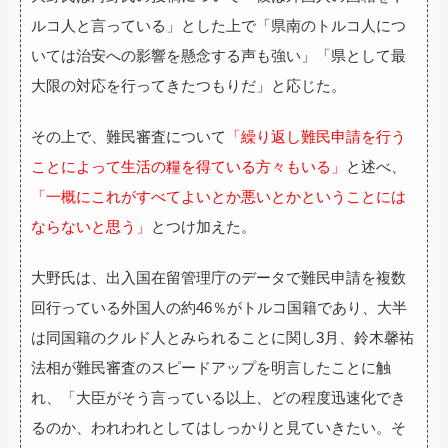
ルコ人と言っている」とした上で「県南のトルコ人につ
いては治安への影響を懸念する声も強い」「県として最
大限の対応を行ってきたつもりだ」と応じた。
その上で、難民審査について
「繰り返し難民申請を行う
ことによって生活の糧を得ている方々もいる」
と述べ、
「一概にこれがすべてよいとか悪いとかということには
ならないと思う」
とつけ加えた。
大野氏は、出入国在留管理庁のデータで難民申請を複数
回行っている外国人の約46％がトルコ国籍であり、大半
は同国籍のクルド人とみられることに関し3月、鈴木馨祐
法相が難民審査のスピードアップを明言したことに触
れ、「大臣がそう言っている以上、どの程度迅速化でき
るのか、われわれとしてはしっかりと見ていきたい。そ