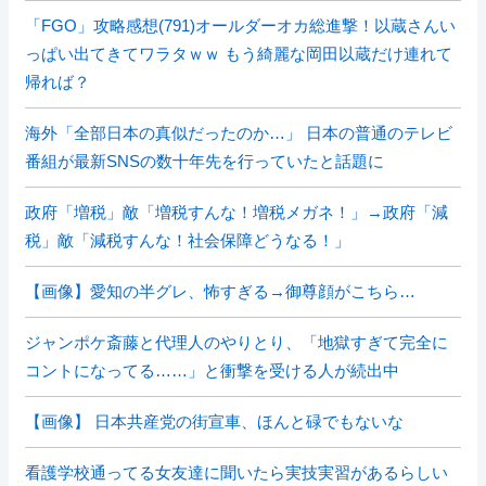
「FGO」攻略感想(791)オールダーオカ総進撃！以蔵さんい
っぱい出てきてワラタｗｗ もう綺麗な岡田以蔵だけ連れて
帰れば？
海外「全部日本の真似だったのか…」 日本の普通のテレビ
番組が最新SNSの数十年先を行っていたと話題に
政府「増税」敵「増税すんな！増税メガネ！」→政府「減
税」敵「減税すんな！社会保障どうなる！」
【画像】愛知の半グレ、怖すぎる→御尊顔がこちら…
ジャンポケ斎藤と代理人のやりとり、「地獄すぎて完全に
コントになってる……」と衝撃を受ける人が続出中
【画像】 日本共産党の街宣車、ほんと碌でもないな
看護学校通ってる女友達に聞いたら実技実習があるらしい