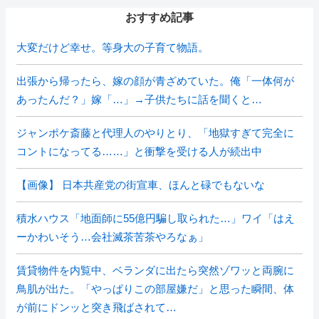
おすすめ記事
大変だけど幸せ。等身大の子育て物語。
出張から帰ったら、嫁の顔が青ざめていた。俺「一体何が
あったんだ？」嫁「…」→子供たちに話を聞くと…
ジャンポケ斎藤と代理人のやりとり、「地獄すぎて完全に
コントになってる……」と衝撃を受ける人が続出中
【画像】 日本共産党の街宣車、ほんと碌でもないな
積水ハウス「地面師に55億円騙し取られた…」ワイ「はえ
ーかわいそう…会社滅茶苦茶やろなぁ」
賃貸物件を内覧中、ベランダに出たら突然ゾワッと両腕に
鳥肌が出た。「やっぱりこの部屋嫌だ」と思った瞬間、体
が前にドンッと突き飛ばされて…