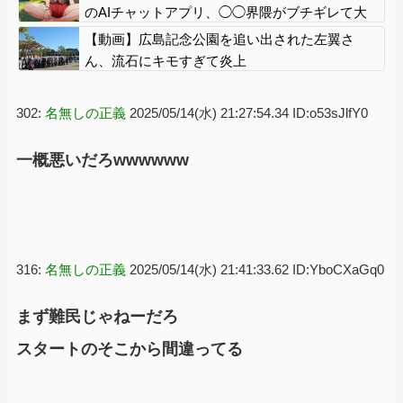
ない説明
のAIチャットアプリ、◯◯界隈がブチギレて大
炎上
【動画】広島記念公園を追い出された左翼さ
ん、流石にキモすぎて炎上
302:
名無しの正義
2025/05/14(水) 21:27:54.34 ID:o53sJlfY0
一概悪いだろwwwwww
316:
名無しの正義
2025/05/14(水) 21:41:33.62 ID:YboCXaGq0
まず難民じゃねーだろ
スタートのそこから間違ってる