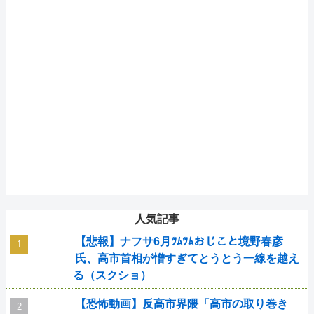
人気記事
【悲報】ナフサ6月ﾂﾑﾂﾑおじこと境野春彦
氏、高市首相が憎すぎてとうとう一線を越え
る（スクショ）
【恐怖動画】反高市界隈「高市の取り巻き