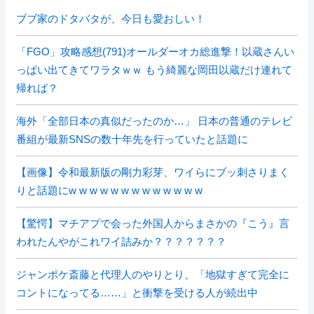
ブブ家のドタバタが、今日も愛おしい！
「FGO」攻略感想(791)オールダーオカ総進撃！以蔵さんい
っぱい出てきてワラタｗｗ もう綺麗な岡田以蔵だけ連れて
帰れば？
海外「全部日本の真似だったのか…」 日本の普通のテレビ
番組が最新SNSの数十年先を行っていたと話題に
【画像】令和最新版の剛力彩芽、ワイらにブッ刺さりまく
りと話題にw w w w w w w w w w w w w
【驚愕】マチアプで会った外国人からまさかの『こう』言
われたんやがこれワイ詰みか？？？？？？？
ジャンポケ斎藤と代理人のやりとり、「地獄すぎて完全に
コントになってる……」と衝撃を受ける人が続出中