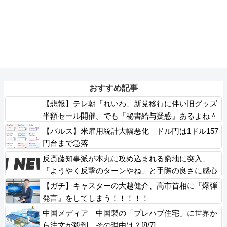
おすすめ記事
【悲報】テレ朝「れいわ、新党移行に伴い旧グッズ
半額セール開催。でも『秘書給与疑惑』あるよね＾
＾」
【バルス】米雇用統計大幅悪化 ドル円は1ドル157
円台まで急落
反斎藤知事派が本丸に攻め込まれる窮地に突入、
「ようやく反撃のターンやね」と手際の良さに感心
する人が続出中
【ガチ】キャスターの大越健介、高市首相に『爆弾
発言』をしてしまう！！！！！
中国メディア 中国製の「プレハブ住宅」に世界か
ら注文が殺到 その理由は？[8/7]