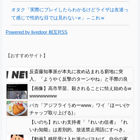
オタク「実際にプレイしたらわかるけどライザは友達っ
て感じで性的な目では見れないｗ」←これｗ
Powered by livedoor 相互RSS
【おすすめサイト】
反斎藤知事派が本丸に攻め込まれる窮地に突
入、「ようやく反撃のターンやね」と手際の良
さに感心する人が続出中
【画像】高市早苗、殺されることに怯え始めるw
wwwwwwww
バカ「アジフライうめーwww」ワイ「ほーい(ケ
チャップ取り上げる)」
【いのち】れいわ支持者「『れいわ信者』『れ
いわ知能』は差別的。放送禁止用語にすべき。
オールドメディアは配慮を」→かわりにピッタ
【動画】移民受け入れ派のパヨおば、自分の家