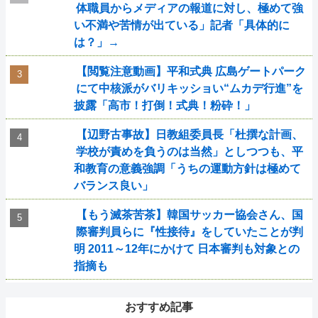
体職員からメディアの報道に対し、極めて強
い不満や苦情が出ている」記者「具体的に
は？」→
【閲覧注意動画】平和式典 広島ゲートパーク
にて中核派がバリキッショい“ムカデ行進”を
披露「高市！打倒！式典！粉砕！」
【辺野古事故】日教組委員長「杜撰な計画、
学校が責めを負うのは当然」としつつも、平
和教育の意義強調「うちの運動方針は極めて
バランス良い」
【もう滅茶苦茶】韓国サッカー協会さん、国
際審判員らに『性接待』をしていたことが判
明 2011～12年にかけて 日本審判も対象との
指摘も
おすすめ記事