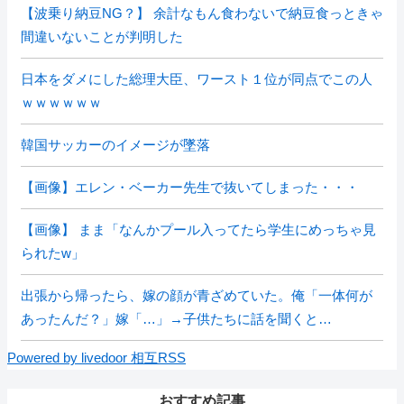
【波乗り納豆NG？】 余計なもん食わないで納豆食っときゃ
間違いないことが判明した
日本をダメにした総理大臣、ワースト１位が同点でこの人
ｗｗｗｗｗｗ
韓国サッカーのイメージが墜落
【画像】エレン・ベーカー先生で抜いてしまった・・・
【画像】 まま「なんかプール入ってたら学生にめっちゃ見
られたw」
出張から帰ったら、嫁の顔が青ざめていた。俺「一体何が
あったんだ？」嫁「…」→子供たちに話を聞くと…
Powered by livedoor 相互RSS
おすすめ記事