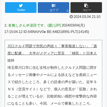
Twitter
はてブ
コピー
0
2024.03.04 21:10
1:
名無しさん＠涙目です。(庭) [JP]
2024/03/04(月)
17:15:04.12 ID:54INiVrV0● BE:448218991-PLT(14145)
川口クルド問題で市民の声続々「事実報道しない」「過
度に配慮」 大半がメディアに苦言 「移民」と日本人
抜粋
埼玉県川口市に住む女性が制作したクルド人問題に関す
るメッセージ画像やメールによる訴えなどを産経ニュー
スで紹介したところ、多くの読者の声が届いた。近年Ｓ
ＮＳ（交流サイト）などで、個人の意見が「拡散」され
ることが増えているが、比較的短い感想や攻撃的な内容
になることも多い。今回、メールで募集したところ、