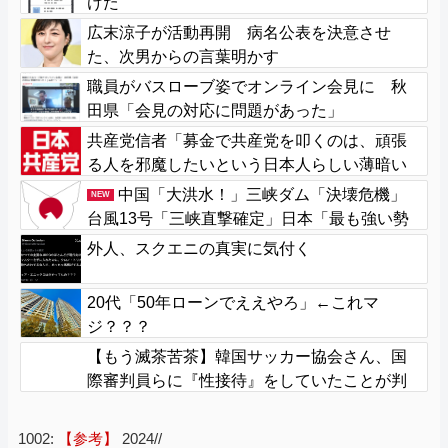
けた
広末涼子が活動再開 病名公表を決意させ
た、次男からの言葉明かす
職員がバスローブ姿でオンライン会見に 秋
田県「会見の対応に問題があった」
共産党信者「募金で共産党を叩くのは、頑張
る人を邪魔したいという日本人らしい薄暗い
欲望のせい」
中国「大洪水！」三峡ダム「決壊危機」
NEW
台風13号「三峡直撃確定」日本「最も強い勢
力で接近！（伊勢湾台風級」台風13号と15号
外人、スクエニの真実に気付く
「中国本土でぶつかり合う（前代未聞」→
20代「50年ローンでええやろ」←これマ
ジ？？？
【もう滅茶苦茶】韓国サッカー協会さん、国
際審判員らに『性接待』をしていたことが判
明 2011～12年にかけて 日本審判も対象との指
摘も
1002:
【参考】
2024//