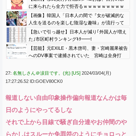
リの名称が爆誕してしまうw
に来られたら全力で拒否るｗｗｗｗｗｗｗｗｗ
ｗｗｗ
【画像】韓国人「日本人の間で『女が破滅的な
人生を送るのを楽しむ陰湿な趣味』が流行って
いる」119万バズ【HotTweets】
【急いで引っ越せ】日本人が減り｢外国人が増え
た｣市区町村ランキングｷﾀ━━!
【芸能】元EXILE・黒木啓司、妻・宮崎麗果被告
へのDV事案で逮捕されていた 宮崎は全身打
撲、頭部裂傷及び打撲、頸部損傷の怪我
27:
名無しさん＠涙目です。(光) [US]
2024/03/04(月)
17:27:26.52 ID:GOEV80CK0
報道しない自由印象操作偏向報道なんかは毎
日のようにやってるしな
それで上から目線で騒ぎ自分達やお仲間のや
らかしはスルーか免罪符のようにチョロっと