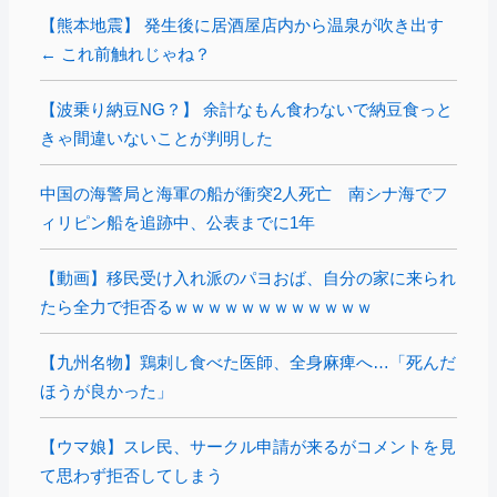
【熊本地震】 発生後に居酒屋店内から温泉が吹き出す
← これ前触れじゃね？
【波乗り納豆NG？】 余計なもん食わないで納豆食っと
きゃ間違いないことが判明した
中国の海警局と海軍の船が衝突2人死亡 南シナ海でフ
ィリピン船を追跡中、公表までに1年
【動画】移民受け入れ派のパヨおば、自分の家に来られ
たら全力で拒否るｗｗｗｗｗｗｗｗｗｗｗｗ
【九州名物】鶏刺し食べた医師、全身麻痺へ…「死んだ
ほうが良かった」
【ウマ娘】スレ民、サークル申請が来るがコメントを見
て思わず拒否してしまう