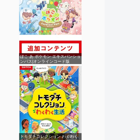
ぽこ あ ポケモン エキスパンショ
ンパス|オンラインコード版
トモダチコレクション わくわく