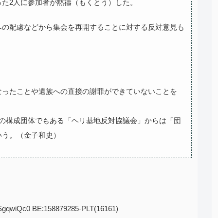
った2人に参加者が黙禱（もくとう）した。
への配慮などから集会を再開することに対する反対意見も
ったことや遺族への直接の謝罪ができていないことを
議の構成団体でもある「ヘリ基地反対協議会」からは「団
いう。（金子和史）
1SgqwiQc0 BE:158879285-PLT(16161)