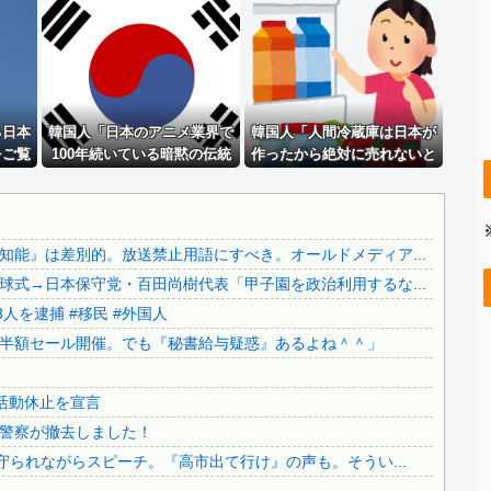
..
日本をダメにした総理大臣、ワースト１位が同点でこの人ｗｗ...
..
ジャンポケ斎藤と代理人のやりとり、「地獄すぎて完全にコン...
..
【画像】 日本共産党の街宣車、ほんと碌でもないな
積水ハウス「地面師に55億円騙し取られた…」ワイ「はえー...
..
る日本
【画像】 今のクソガキ共、これを見たこと無くて渡されたら...
韓国人「日本のアニメ業界で
韓国人「人間冷蔵庫は日本が
をご覧
100年続いている暗黙の伝統
作ったから絶対に売れないと
【画像】 今のクソガキ共、これを見たこと無くて渡されたら...
すごい
がこちら・・・」
思ったのに、既に200台も売
..
【カミツキ悲報】甲子園でインドネシア人選手が始球式→日本...
ると日
れたんだそうです…」
感じが
..
【ヤバい】100件以上の窃盗をしたトルコ国籍の男3人を逮...
がまさ
能』は差別的。放送禁止用語にすべき。オールドメディア...
【悲報】テレ朝「れいわ、新党移行に伴い旧グッズ半額セール...
式→日本保守党・百田尚樹代表「甲子園を政治利用するな...
日本の神社仏閣が22日に１回燃えてる。
人を逮捕 #移民 #外国人
【さようなら】れいわ大石あきこさん、離党報告&活動休止を...
半額セール開催。でも『秘書給与疑惑』あるよね＾＾」
..
公園を不法占拠をして騒音を撒き散らした反対派を警察が撤去...
どうなる？河合ゆうすけが県知事選へ立候補！
活動休止を宣言
..
財源言わない減税は無責任！→使い方言わないのも無責任では...
警察が撤去しました！
..
日本旅行キャンセルすべきか…1万年ぶり史上最大級の火山の...
守られながらスピーチ。『高市出て行け』の声も。そうい...
..
無気力な韓国代表、オーストリアにも0-1で敗北…3月のA...