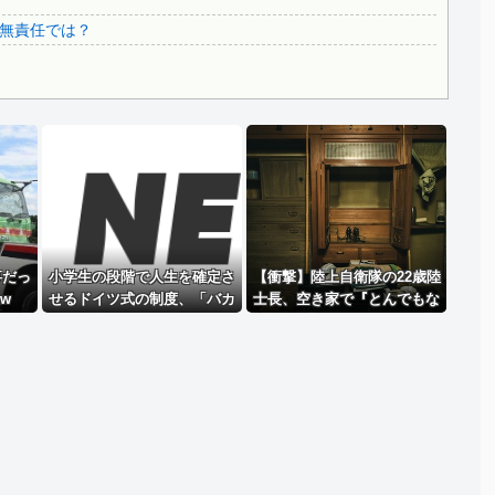
..
3.1節がある月なのに…3月のカレンダーに日本の富士山・...
無責任では？
韓国代表、コートジボワールに0対4で完敗＝韓国の反応
Powered by livedoor 相互RSS
事だっ
小学生の段階で人生を確定さ
【衝撃】陸上自衛隊の22歳陸
w
せるドイツ式の制度、「バカ
士長、空き家で『とんでもな
を振い落せるから合理的だ」
い事』をしてしま
と自惚れていた結果……
う！！！！！