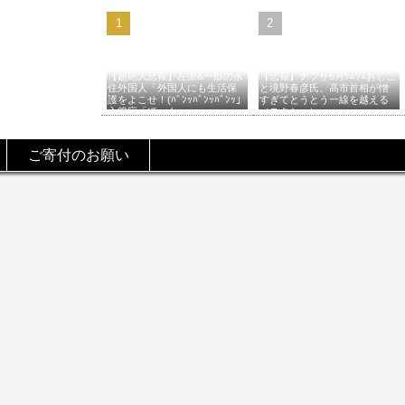
【超絶大悲報】左派&一部の永
【悲報】ナフサ6月ﾂﾑﾂﾑおじこ
住外国人「外国人にも生活保
と境野春彦氏、高市首相が憎
護をよこせ！(ﾊﾞﾝｯﾊﾞﾝｯﾊﾞﾝｯ」
すぎてとうとう一線を越える
入管庁「ほーん…」→
（スクショ）
ご寄付のお願い