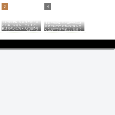
【恐怖動画】反高市界隈「高
【必見動画】熊本総合病院 地
市の取り巻きが、声を上げる
震発生時の手術室の映像が色
被災地のおばちゃんに詰め寄
んな意味で衝撃的だと話題に
ってるぅ！」→よく聞くと何
やらヤバいことを言っている
と話題に…