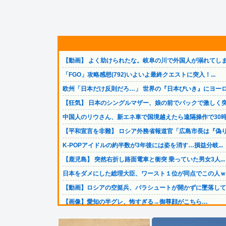
【動画】 よく助けられたな。岐阜の川で外国人が溺れてしま.
「FGO」攻略感想(792)いよいよ最終クエストに突入！...
欧州「日本だけ反則だろ…」 世界の『日本びいき』にヨーロ.
【狂気】 日本のシングルマザー、娘の前でバックで激しく突.
中国人のリウさん、新エネ車で国境越えたら遠隔操作で30時.
【平和宣言を非難】 ロシア外務省報道官「広島市長は『偽り.
K-POPアイドルの約半数が3年後には姿を消す…損益分岐...
【鹿児島】 突然右折し路面電車と衝突 乗っていた男女3人...
日本をダメにした総理大臣、ワースト１位が同点でこの人ｗｗ.
【動画】ロシアの空挺兵、パラシュートが開かずに墜落してし.
【画像】愛知の半グレ、怖すぎる→御尊顔がこちら…
【動画】逃げる判断はやっ！埼玉でスマホ運転のプリウスに当.