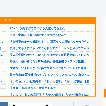
RSS
..
PCパーツ高すぎて自作する人減ってるよな
冷やし中華と冷麺一緒にするやつなんなん？
..
「自転車のルール厳罰化！」← 正直なんの意味もなかった件...
..
低迷しても上位に戻ってこられるマクラーレンと戻ってこられ...
..
美人工学研究者さん、ぽっちゃりボディが限界突破してしまう
..
外国人「使い捨てだ」FIFA会長、辞任危機でトランプ政権...
大野智、ワイルドなヒゲ姿で加藤シゲアキのインスタに降臨！...
日本代表DF冨安健洋の英プレミア・クリスタルパレス加入が...
..
【いのち】れいわ支持者「『れいわ信者』『れいわ知能』は差...
..
【画像】 福原遥さん、意外とあるｗ
【いのち】 れいわ支持者「『れいわ信者』『れいわ知能』は...
..
日本をダメにした総理大臣、ワースト１位が同点でこの人ｗｗ...