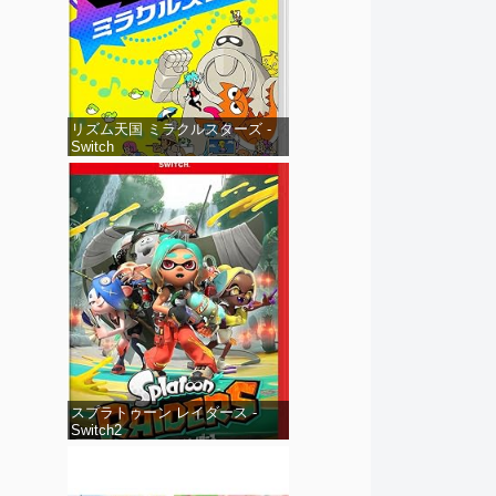
リズム天国 ミラクルスターズ -
Switch
スプラトゥーン レイダース -
Switch2