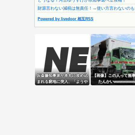
どうなる？河合ゆうすけが県知事選へ立候補！
【画像】 まま「なんかプール入ってたら学生にめっちゃ見ら.
財源言わない減税は無責任！→使い方言わないのも
Powered by livedoor 相互RSS
Powered by livedoor 相互RSS
反斎藤知事派が本丸に攻め込
【画像】この人って無
まれる窮地に突入、「ようや
たんかいwwwwwww
く反撃のターンやね」と手際
の良さに感心する人が続出中