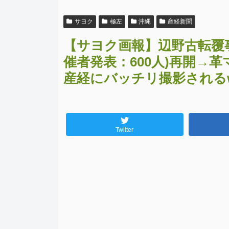
サヨク
極左
沖縄
産経新聞
【サヨク画報】辺野古転覆
催者発表：600人)再開→
産経にバッチリ撮影される
Twitter