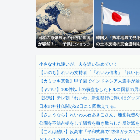
イオン爆発事故の遺族、社長発言にブチギレ「本当のことを話.
秋田県職員さん、会見をバスローブ＆喫煙スタイルで対応して.
滝沢秀明社長、熊本入り示唆「男手が必要。時間を見つけて行.
【画像】この人って無事だったんかいwwwwwwww
日本の原爆展示の仕方に世界
【画像】 今のクソガキ共、これを見たこと無くて渡されたら.
韓国人「熊本地震で見
が騒然！←「子供にショック
の土木技術の完全勝利
【悲報】「果糖」が「がん転移」を促すと判明
が大きいだろ」（海外の反
ください」→「これは
ドン・キホーテ露店「うなぎのかば焼き」で食中毒 男女14.
応）
わ」「こういうのを見
本人は何か適当に作る
【朗報】プチプチで有名な川上産業、社名を「プチプチ株式会.
小さなすれ違いが、夫を追い詰めていく
しない・・・」「あれ
【いのち】れいわ支持者「『れいわ信者』『れいわ知
【悲報】 週刊少年ジャンプさん、最大発行部数653万部か...
に経験値である」
【カミツキ悲報】甲子園でインドネシア人選手が始球
みいちゃん、セコカンになる
【ヤバい】100件以上の窃盗をしたトルコ国籍の男3
【悲報】熊本市、ガチでやらかしてしまう・・・・
【悲報】テレ朝「れいわ、新党移行に伴い旧グッズ
ジャンポケ斎藤と代理人のやりとり、「地獄すぎて完全にコン.
日本の神社仏閣が22日に１回燃えてる。
【画像】 日本共産党の街宣車、ほんと碌でもないな
【さようなら】れいわ大石あきこさん、離党報告&
積水ハウス「地面師に55億円騙し取られた…」ワイ「はえー.
公園を不法占拠をして騒音を撒き散らした反対派を
【動画】 移民受け入れ派のパヨおば、自分の家に来られたら.
【これは酷い】反高市「平和式典で“防弾ガラス”に
彼氏が『この車』買おうとして私とケンカになってるんだけど.