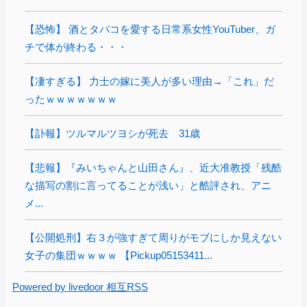
【恐怖】 酒とタバコを愛する日常系女性YouTuber、ガ
チで体が終わる・・・
【凄すぎる】 力士の嫁に美人が多い理由→「これ」だ
ったｗｗｗｗｗｗｗ
【訃報】ツルマルツヨシが死去 31歳
【悲報】『みいちゃんと山田さん』、近大准教授「残酷
な描写の割に言ってることが浅い」と酷評され、アニ
メ...
【公開処刑】右３が強すぎて周りがモブにしか見えない
女子の集団ｗｗｗｗ 【Pickup05153411...
Powered by livedoor 相互RSS