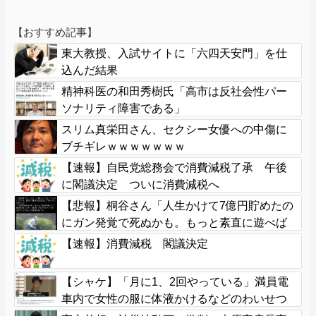
【おすすめ記事】
東大教授、入試サイトに「六四天安門」を仕
込んだ結果
精神科医の和田秀樹氏「高市は反社会性パー
ソナリティ障害である」
スリム真栄田さん、セクシー女優への中傷に
ブチギレｗｗｗｗｗｗｗ
【速報】自民党総務会で消費減税了承 午後
に閣議決定 ついに消費減税へ
【悲報】桐谷さん「人生かけて7億円貯めたの
にガン発覚で死ぬかも。もっと素直に遊べば
よかった」後悔の涙
【速報】消費減税 閣議決定
【シャケ】「月に1、2回やっている」満員電
車内で女性の服に体液かけるなどのわいせつ
行為か 学習塾経営の60歳男を逮捕 警視庁