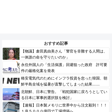
おすすめ記事
【物議】倉田真由美さん「警官を非難する人間は、
一体誰の命を守りたいのか」
永住外国人の「生活保護」回避狙った政府 許可要
件の厳格化案を発表
格安電気代のためにインフラ投資を怠った韓国、朝
鮮半島全域を猛暑が直撃してしまった結果……
北朝鮮、日本に警告。「戦犯国家に戻ろうとしてい
る日本に軍事的選択肢を検討」
【速報】日本製メモリに世界中から注文殺到！！！
１兆５０００億円で工場増築へ