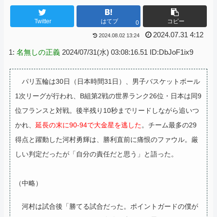
Twitter
はてブ
コピー
0
2024.07.31 4:12
2024.08.02 13:24
1:
名無しの正義
2024/07/31(水) 03:08:16.51 ID:DbJoF1ix9
パリ五輪は30日（日本時間31日）、男子バスケットボール
1次リーグが行われ、B組第2戦の世界ランク26位・日本は同9
位フランスと対戦。後半残り10秒までリードしながら追いつ
かれ、
延長の末に90-94で大金星を逃した
。チーム最多の29
得点と躍動した河村勇輝は、勝利直前に痛恨のファウル。厳
しい判定だったが「自分の責任だと思う」と語った。
（中略）
河村は試合後「勝てる試合だった。ポイントガードの僕が