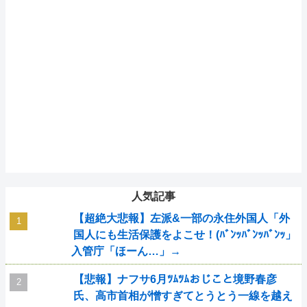
人気記事
【超絶大悲報】左派&一部の永住外国人「外
国人にも生活保護をよこせ！(ﾊﾞﾝｯﾊﾞﾝｯﾊﾞﾝｯ」
入管庁「ほーん…」→
【悲報】ナフサ6月ﾂﾑﾂﾑおじこと境野春彦
氏、高市首相が憎すぎてとうとう一線を越え