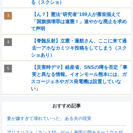
る（スクショ）
【ん？】憲法“研究者”199人が雁首揃えて
「国旗損壊罪は違憲！」速やかな廃止を求め
て声明
【脊髄反射】立憲・蓮舫さん、ここに来て過
去一アホなカミツキ投稿をしてしまう（スク
ショあり）
【災害時デマ】経産省、SNSの噂を否定「事
実と異なる情報。イオンモール熊本には、ガ
スコージェネやガス発電機は設置していな
い」
おすすめ記事
妻が嫌すぎて壊れていった、ある夫の現実
アリスソフト「ランス10」ゲーム画面公開キター！ウルザ