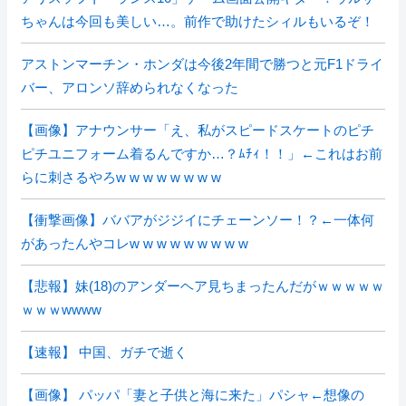
ちゃんは今回も美しい…。前作で助けたシィルもいるぞ！
アストンマーチン・ホンダは今後2年間で勝つと元F1ドライ
バー、アロンソ辞められなくなった
【画像】アナウンサー「え、私がスピードスケートのピチ
ピチユニフォーム着るんですか…？ﾑﾁｨ！！」←これはお前
らに刺さるやろw w w w w w w w
【衝撃画像】ババアがジジイにチェーンソー！？←一体何
があったんやコレw w w w w w w w w
【悲報】妹(18)のアンダーヘア見ちまったんだがｗｗｗｗｗ
ｗｗｗwwww
【速報】 中国、ガチで逝く
【画像】 パッパ「妻と子供と海に来た」パシャ←想像の