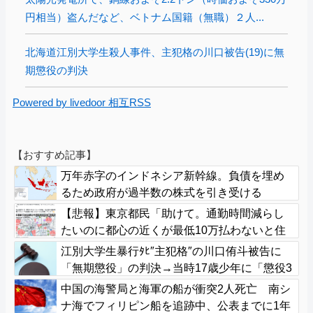
円相当）盗んだなど、ベトナム国籍（無職）２人...
北海道江別大学生殺人事件、主犯格の川口被告(19)に無
期懲役の判決
Powered by livedoor 相互RSS
【おすすめ記事】
万年赤字のインドネシア新幹線。負債を埋め
るため政府が過半数の株式を引き受ける
【悲報】東京都民「助けて。通勤時間減らし
たいのに都心の近くが最低10万払わないと住
めないの」
江別大学生暴行ﾀﾋ″主犯格″の川口侑斗被告に
「無期懲役」の判決→当時17歳少年に「懲役3
0年」の判決
中国の海警局と海軍の船が衝突2人死亡 南シ
ナ海でフィリピン船を追跡中、公表までに1年