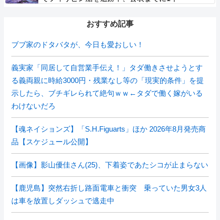
おすすめ記事
ブブ家のドタバタが、今日も愛おしい！
義実家「同居して自営業手伝え！」タダ働きさせようとす
る義両親に時給3000円・残業なし等の「現実的条件」を提
示したら、ブチギレられて絶句ｗｗ←タダで働く嫁がいる
わけないだろ
【魂ネイションズ】「S.H.Figuarts」ほか 2026年8月発売商
品【スケジュール公開】
【画像】影山優佳さん(25)、下着姿であたシコが止まらない
【鹿児島】突然右折し路面電車と衝突 乗っていた男女3人
は車を放置しダッシュで逃走中