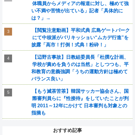
体職員からメディアの報道に対し、極めて強
い不満や苦情が出ている」記者「具体的に
は？」→
【閲覧注意動画】平和式典 広島ゲートパーク
にて中核派がバリキッショい“ムカデ行進”を
披露「高市！打倒！式典！粉砕！」
【辺野古事故】日教組委員長「杜撰な計画、
学校が責めを負うのは当然」としつつも、平
和教育の意義強調「うちの運動方針は極めて
バランス良い」
【もう滅茶苦茶】韓国サッカー協会さん、国
際審判員らに『性接待』をしていたことが判
明 2011～12年にかけて 日本審判も対象との
指摘も
おすすめ記事