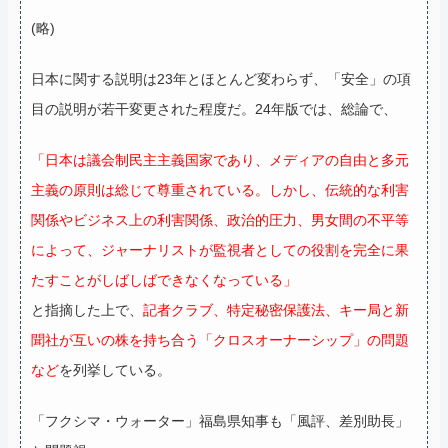
(略)
日本に関する説明は23年とほとんど変わらず、「安全」の項
目の説明が若干変更された程度だ。
24年版では、総論で、
「日本は議会制民主主義国家であり、メディアの自由と多元
主義の原則は総じて尊重されている。しかし、伝統的な利害
関係やビジネス上の利害関係、政治的圧力、男女間の不平等
によって、ジャーナリストが監視者としての役割を完全に果
たすことがしばしばできなくなっている」
と指摘した上で、
記者クラブ、特定秘密保護法、キー局と新
聞社が互いの株を持ち合う「クロスオーナーシップ」の問題
など
を列挙している。
「フクシマ・ウォーター」福島県知事も「風評、差別助長」