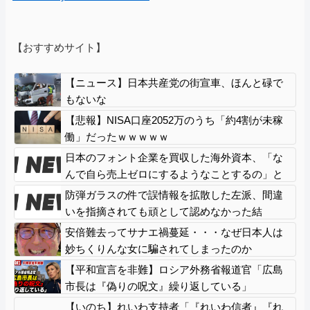
【おすすめサイト】
【ニュース】日本共産党の街宣車、ほんと碌で
もないな
【悲報】NISA口座2052万のうち「約4割が未稼
働」だったｗｗｗｗｗ
日本のフォント企業を買収した海外資本、「な
んで自ら売上ゼロにするようなことするの」と
ドン引きするような方針転換を……
防弾ガラスの件で誤情報を拡散した左派、間違
いを指摘されても頑として認めなかった結
果……
安倍難去ってサナエ禍蔓延・・・なぜ日本人は
妙ちくりんな女に騙されてしまったのか
【平和宣言を非難】ロシア外務省報道官「広島
市長は『偽りの呪文』繰り返している」
【いのち】れいわ支持者「『れいわ信者』『れ