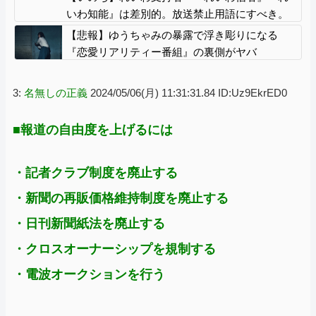
いわ知能』は差別的。放送禁止用語にすべき。
オールドメディアは配慮を」→かわりにピッタ
【悲報】ゆうちゃみの暴露で浮き彫りになる
リの名称が爆誕してしまうw
『恋愛リアリティー番組』の裏側がヤバ
イ・・・・・
3:
名無しの正義
2024/05/06(月) 11:31:31.84 ID:Uz9EkrED0
■報道の自由度を上げるには
・記者クラブ制度を廃止する
・新聞の再販価格維持制度を廃止する
・日刊新聞紙法を廃止する
・クロスオーナーシップを規制する
・電波オークションを行う