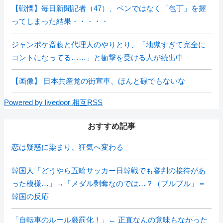
【戦慄】毎日新聞記者（47）、ペンではなく「包丁」を握
ってしまった結果・・・・・
ジャンポケ斎藤と代理人のやりとり、「地獄すぎて完全に
コントになってる……」と衝撃を受ける人が続出中
【画像】 日本共産党の街宣車、ほんと碌でもないな
Powered by livedoor 相互RSS
おすすめ記事
恋は疑惑に染まり、狂気へ変わる
韓国人「どうやら五輪サッカー日韓戦でも審判の接待があ
った模様…」→「メダル剥奪なのでは…？（ブルブル」＝
韓国の反応
「自転車のルール厳罰化！」← 正直なんの意味もなかった