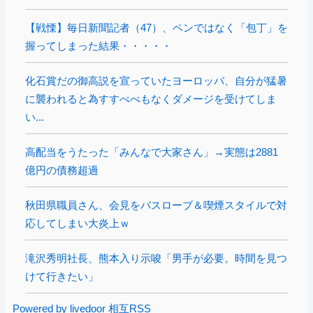
【戦慄】毎日新聞記者（47）、ペンではなく「包丁」を
握ってしまった結果・・・・・
化石賞だの御高説を宣っていたヨーロッパ、自分が猛暑
に襲われると為すすべべもなくダメージを受けてしま
い...
高配当をうたった「みんなで大家さん」→実態は2881
億円の債務超過
秋田県職員さん、会見をバスローブ＆喫煙スタイルで対
応してしまい大炎上ｗ
滝沢秀明社長、熊本入り示唆「男手が必要。時間を見つ
けて行きたい」
Powered by livedoor 相互RSS