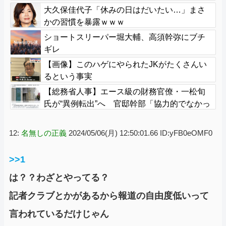
大久保佳代子「休みの日はだいたい…」まさ
かの習慣を暴露ｗｗｗ
ショートスリーパー堀大輔、高須幹弥にブチ
ギレ
【画像】このハゲにやられたJKがたくさんい
るという事実
【総務省人事】エース級の財務官僚・一松旬
氏が“異例転出”へ 官邸幹部「協力的でなかっ
たから」
12:
名無しの正義
2024/05/06(月) 12:50:01.66 ID:yFB0eOMF0
>>1
は？？わざとやってる？
記者クラブとかがあるから報道の自由度低いって
言われているだけじゃん