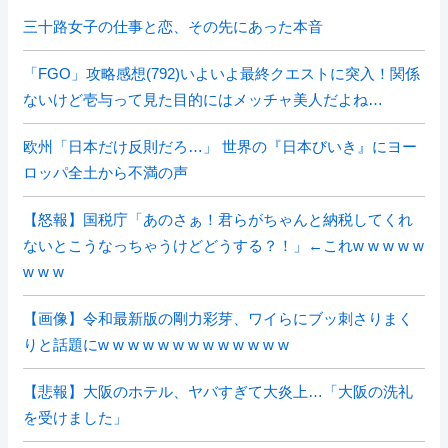
三十路女子の仕事と恋、その先にあった本音
「FGO」攻略感想(792)いよいよ最終クエストに突入！関係
ないけど壱与って見た目的にはメッチャ美人だよね…
欧州「日本だけ反則だろ…」 世界の『日本びいき』にヨー
ロッパ全土から不満の声
【怒報】国税庁「あのさぁ！君らがちゃんと納税してくれ
ないとこうなっちゃうけどどうする？！」←これw w w w w
w w w
【画像】令和最新版の剛力彩芽、ワイらにブッ刺さりまく
りと話題にw w w w w w w w w w w w w
【悲報】大阪のホテル、ヤバすぎて大炎上…「大阪の洗礼
を受けました」