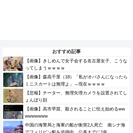
おすすめ記事
【画像】きしめんで女子会する名古屋女子、こうな
ってしまうｗｗｗｗ
【画像】森高千里（18）「私がオバさんになったら
ミニスカートは無理よ」→現在ｗｗｗｗ
【悲報】チーター、無理矢理カメラを設置されてし
ょんぼり顔
【画像】高市早苗、殺されることに怯え始めるww
wwwwwww
中国の海警局と海軍の船が衝突2人死亡 南シナ海
でフィリピン船を追跡中、公表までに1年