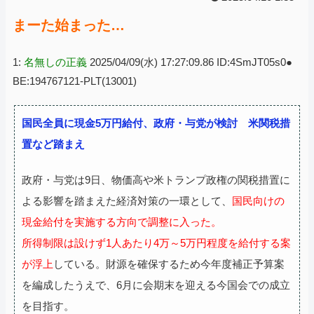
まーた始まった…
1:
名無しの正義
2025/04/09(水) 17:27:09.86 ID:4SmJT05s0●
BE:194767121-PLT(13001)
国民全員に現金5万円給付、政府・与党が検討 米関税措
置など踏まえ
政府・与党は9日、物価高や米トランプ政権の関税措置に
よる影響を踏まえた経済対策の一環として、
国民向けの
現金給付を実施する方向で調整に入った。
所得制限は設けず1人あたり4万～5万円程度を給付する案
が浮上
している。財源を確保するため今年度補正予算案
を編成したうえで、6月に会期末を迎える今国会での成立
を目指す。