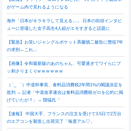
がゲーム内で見れるようになる
海外「日本がキラキラして見える…」 日本の街頭インタビ
ューに登場した女子高生4人組がエモすぎると話題に
【緊急】お笑いジャングルポケット斉藤慎二被告に懲役7年
の求刑←これ…
【画像】令和最新版のあのちゃん、可愛過ぎてワイらにブ
ッ刺さりまくりw w w w w w
（ ´_ゝ`）中道幹事長、食料品消費税2年間1%の閣議決定を
批判 → 記者「中道改革連合は食料品消費税ゼロを公約に掲
げていたが？」→ 階猛氏「
【速報】 中国大手、フランスの注文を受けて3.5日で2万台
のエアコンを製造し出荷完了「毎度アル♡」