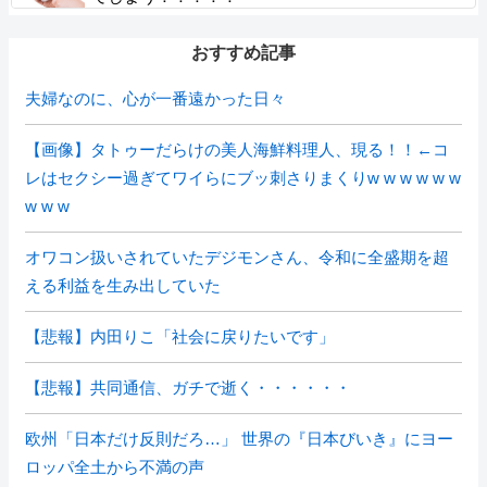
おすすめ記事
夫婦なのに、心が一番遠かった日々
【画像】タトゥーだらけの美人海鮮料理人、現る！！←コ
レはセクシー過ぎてワイらにブッ刺さりまくりw w w w w w
w w w
オワコン扱いされていたデジモンさん、令和に全盛期を超
える利益を生み出していた
【悲報】内田りこ「社会に戻りたいです」
【悲報】共同通信、ガチで逝く・・・・・・
欧州「日本だけ反則だろ…」 世界の『日本びいき』にヨー
ロッパ全土から不満の声