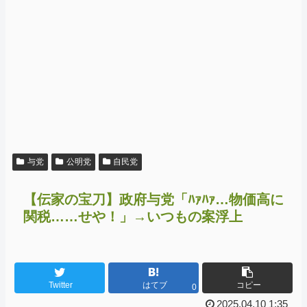
与党
公明党
自民党
【伝家の宝刀】政府与党「ﾊｧﾊｧ…物価高に
関税……せや！」→いつもの案浮上
Twitter
はてブ
コピー
0
2025.04.10 1:35