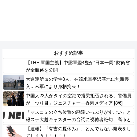
おすすめ記事
【THE 軍国主義】中露軍艦4隻が“日本一周” 防衛省
が全航路を公開
大進連所属の学生8人、在韓米軍平沢基地に無断侵
入…米軍により身柄拘束！
中国人22人がタイの空港で搭乗拒否される、警備員
が「つり目」ジェスチャー―香港メディア [8/6]
「マスコミの立ち位置の勘違いっぷりがすごい」と
報ステ大越キャスターの台詞に視聴者絶句、高市と
トランプを同列視させようという思惑がひしひしと
【速報】『有吉の夏休み』、とんでもない発表をし
てしまう！！！！！