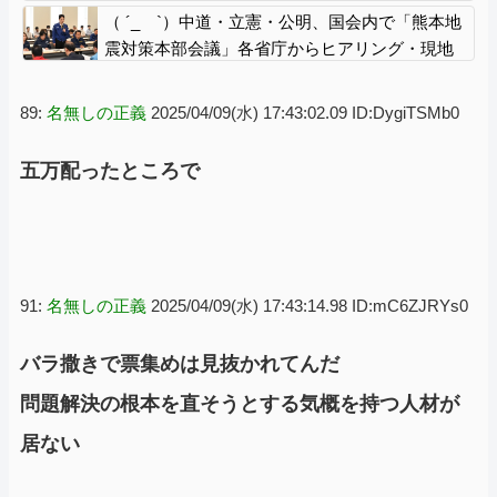
（ ´_ゝ`）中道・立憲・公明、国会内で「熊本地
震対策本部会議」各省庁からヒアリング・現地
から意見聴取「パーティション、人手、宿泊施
設の不足や、外国人実習生の方々にも対応して
89:
名無しの正義
2025/04/09(水) 17:43:02.09 ID:DygiTSMb0
ほしい」今日の午後、政府に要望書を提出
五万配ったところで
91:
名無しの正義
2025/04/09(水) 17:43:14.98 ID:mC6ZJRYs0
バラ撒きで票集めは見抜かれてんだ
問題解決の根本を直そうとする気概を持つ人材が
居ない