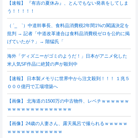
【速報】 『有吉の夏休み』、とんでもない発表をしてしま
う！！！！！
（ ´_ゝ`）中道幹事長、食料品消費税2年間1%の閣議決定を
批判 → 記者「中道改革連合は食料品消費税ゼロを公約に掲
げていたが？」→ 階猛氏「
海外「ディズニーがゴミのようだ！」日本がアニメ化した
米人気SF作品に絶賛の声が殺到中
【速報】 日本製メモリに世界中から注文殺到！！！ １兆５
０００億円で工場増築へ
【画像】 北海道の1500万の中古物件、レベチｗｗｗｗｗｗ
ｗｗｗｗｗｗｗｗｗｗｗｗｗｗ
【画像】24歳の人妻さん、露天風呂で撮られるｗｗｗｗｗ
ｗｗｗｗｗｗｗｗｗｗｗｗ