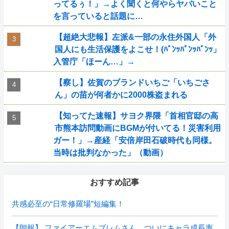
ってるぅ！」→よく聞くと何やらヤバいこと
を言っていると話題に…
【超絶大悲報】左派&一部の永住外国人「外
国人にも生活保護をよこせ！(ﾊﾞﾝｯﾊﾞﾝｯﾊﾞﾝｯ」
入管庁「ほーん…」→
【察し】佐賀のブランドいちご「いちごさ
ん」の苗が何者かに2000株盗まれる
【知ってた速報】サヨク界隈「首相官邸の高
市熊本訪問動画にBGMが付いてる！災害利用
ガー！」→産経「安倍岸田石破時代も同様。
当時は批判なかった」（動画）
おすすめ記事
共感必至の“日常修羅場”短編集！
【朗報】 ファイアーエムブレムさん、ついにキャラ成長率