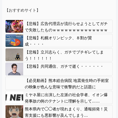
【おすすめサイト】
【悲報】広告代理店が流行らせようとしてガチ
で失敗したものｗｗｗｗｗｗｗｗｗｗｗｗｗｗ
ｗｗｗｗｗｗ
【悲報】札幌オリンピック、８割が賛
成・・・・
【悲報】立川志らく、ガチでブチギレてしま
う！！！！！！
【悲報】共同通信、ガチで逝く・・・・・・
【必見動画】熊本総合病院 地震発生時の手術室
の映像が色んな意味で衝撃的だと話題に
ミヤネ屋に出演した左派の社会学者、イオン爆
発事故の例のテナントに理解を示して……
熊本県内で◯◯者が現れまくり、通報頻発！災
害支援にも悪影響が及んでしまう…