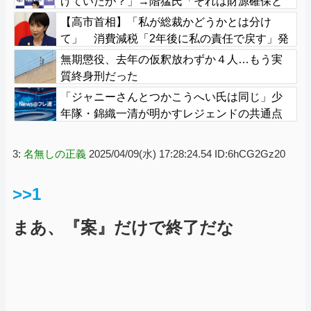
げていたが？」→階猛氏「それは財源確保と
いう条件付き」
【高市首相】「私が総裁かどうかとは分け
て」 消費減税「2年後に私の責任で戻す」発
言を説明
無期懲役、去年の仮釈放わずか４人…もう実
質終身刑だった
「ジャニーさんとつかこうへい氏は同じ」少
年隊・錦織一清が明かすレジェンドの共通点
と我流の演出論
3:
名無しの正義
2025/04/09(水) 17:28:24.54 ID:6hCG2Gz20
>>1
まあ、『案』だけで終了だな