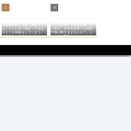
【脊髄反射】立憲・蓮舫さ
【アカ悲報】共産党市議「こ
ん、ここに来て過去一アホな
こ数日、日本共産党への誹謗
カミツキ投稿をしてしまう
中傷が酷すぎませんか？」→
（スクショあり）
ツッコミ殺到