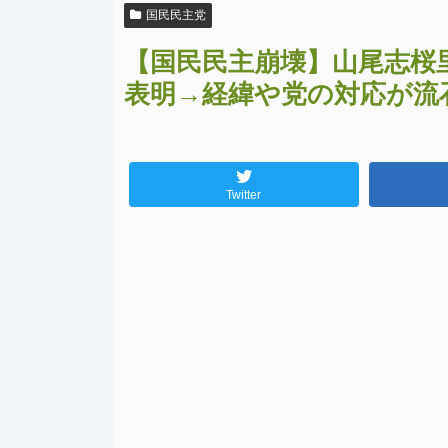
国民民主党
【国民民主崩壊】山尾志桜
表明→経緯や党の対応が流
Twitter