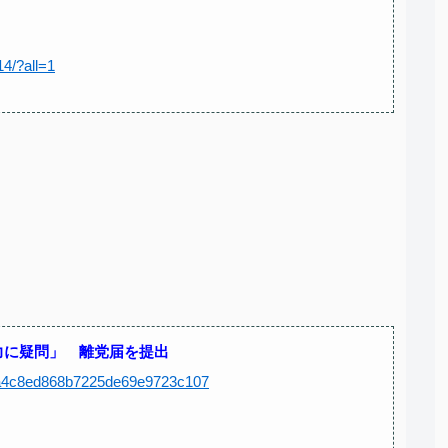
14/?all=1
力に疑問」 離党届を提出
011a4c8ed868b7225de69e9723c107