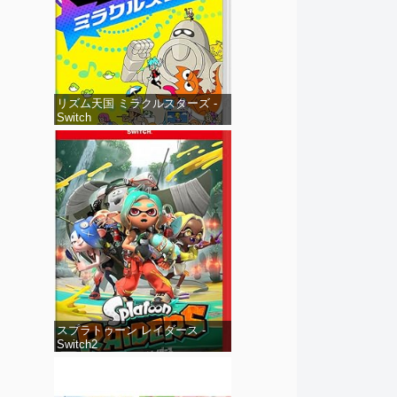
リズム天国 ミラクルスターズ -
Switch
スプラトゥーン レイダース -
Switch2