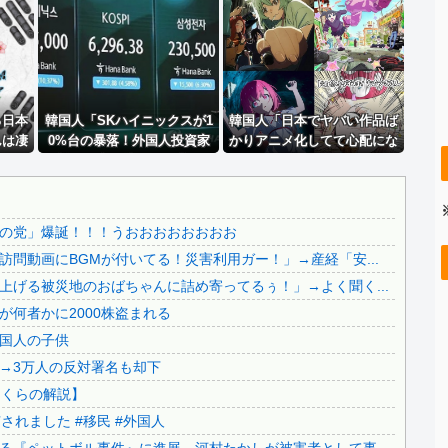
..
【凄い】 LINE上司「休日で悪いけど会社来て！」ワイ「...
..
【ネタバレ】 ワンピース、ルフィ絶体絶命の超展開ｗｗｗｗ...
【悲報】 ディズニーのおいなり巻（600円）、卑猥すぎて...
..
【速報】 専門家「イオンモール熊本の爆心地に”こんなもの...
..
る日本
【速報】 長瀬智也、ようやく気づくｗｗｗｗｗｗｗｗ
韓国人「SKハイニックスが1
韓国人「日本でヤバい作品ば
んは凄
0%台の暴落！外国人投資家
かりアニメ化してて心配にな
..
【知ってた速報】サヨク界隈「首相官邸の高市熊本訪問動画に...
と機関が売り越しを仕掛けコ
る…」
.
【恐怖動画】反高市界隈「高市の取り巻きが、声を上げる被災...
スピが4%を超える大幅な下
落‥」
【察し】佐賀のブランドいちご「いちごさん」の苗が何者かに...
の党」爆誕！！！うおおおおおおおお
..
【移民政策反対】イオンの売り場で唐揚げを食う中国人の子供
問動画にBGMが付いてる！災害利用ガー！」→産経「安...
【炎上】藤沢市「モスク建設と土葬も許可します」→3万人の...
げる被災地のおばちゃんに詰め寄ってるぅ！」→よく聞く...
..
91歳女性の遺体を遺棄したベトナム国籍の男が逮捕されまし...
何者かに2000株盗まれる
.
日本旅行キャンセルすべきか…1万年ぶり史上最大級の火山の...
国人の子供
..
無気力な韓国代表、オーストリアにも0-1で敗北…3月のA...
→3万人の反対署名も却下
..
3.1節がある月なのに…3月のカレンダーに日本の富士山・...
さくらの解説】
..
韓国代表、コートジボワールに0対4で完敗＝韓国の反応
れました #移民 #外国人
.