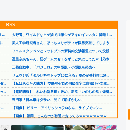
RSS
..
大野智、ワイルドなヒゲ姿で加藤シゲアキのインスタに降臨！...
..
美人工学研究者さん、ぽっちゃりボディが限界突破してしまう
.
フェルスタッペンとレッドブルの新契約交渉報道について父親...
冨里奈央ちゃん、罰ゲームのセミをずっと気にしてたｗ【乃木...
三菱自動車、「パジェロ」の中型版・小型版も発売へ
リュウジ氏「ダルい料理トップ10に入る」夏の定番料理は冷...
..
【私はあなたの味方】 交際歴ゼロの同級生宅に唐揚げや文庫...
..
【超絶朗報】「れいわ新選組」改め、新党「いのちの党」爆誕...
専門家「日本車はダサい、見てて恥ずかしい」
..
【画像】 ビリー・アイリッシュ(24)さん、ライブでマン...
【画像】 福岡、こんなのが普通に走ってるｗｗｗｗｗｗｗｗ...
（ ´_ゝ`）中道幹事長、食料品消費税2年間1%の閣議決...