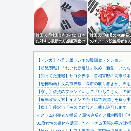
【速報】 フジ、ついに真実を明かす「当社ドラマ制作に関す.
女さん、ワンピースグッズを大量注文→全キャンセルで逮捕ｗ.
首都圏マンション平均価格1.2億円+住宅ローン金利3%で...
【画像】田中みな実さん、妊娠中とは思えないヒール姿で登場.
韓国人「韓国で行われた日本
【速報】れいわ新選組、新たな党名は「いのちの党」 略称は.
韓国人「猛暑の中頑張
に対する最新の好感度調査の
のエアコン設置業者さ
高市早苗、ガチで日銀に財政ファイナンスを申し入れて円売り.
結果がこちら…」→「どうし
いです」
【衝撃】中国製ルーター20機種にバックドア発見！ ネット..
てこうなった…？（ﾌﾞﾙﾌﾞﾙ」
＝韓国の反応
【画像】相澤仁美のケツがセクシーすぎる
【マンガ】バラシ屋トシヤの漫画セレクション
【超絶朗報】「れいわ新選組」改め、新党「いのち
【謎】みい山田「既に印税1億円入ってます」←こいつがネッ.
【知ってた速報】サヨク界隈「首相官邸の高市熊本訪
オンワード、貴重品の常時携帯を義務化ｗｗｗｗｗｗｗｗｗ
【恐怖動画】反高市界隈「高市の取り巻きが、声を上
【朗報】みいちゃんと山田さん、ハッピーエンド確定 最後は.
【察し】佐賀のブランドいちご「いちごさん」の苗が
【動画】サッカーの試合中の落雷で選手1人が死亡、12人が..
【移民政策反対】イオンの売り場で唐揚げを食う中
【アズールレーン】ダイキ工業「メアリー・セレスト グリム.
【炎上】藤沢市「モスク建設と土葬も許可します」
【〈物語〉シリーズ】セガ「忍野忍」「斧乃木余接」プライズ.
イスラム指導者が授業!? 憲法違反だと批判殺到【
【ネタバレ】 ワンピース、ルフィ絶体絶命の超展開ｗｗｗｗ.
91歳女性の遺体を遺棄したベトナム国籍の男が逮捕さ
【速報】 専門家「イオンモール熊本の爆心地に”こんなもの..