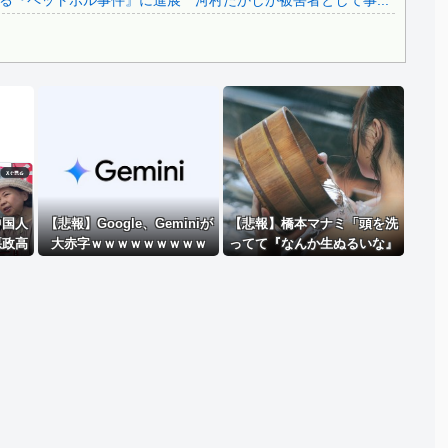
『ペットボル事件』に進展 河村たかしが被害者として事...
..
Powered by livedoor 相互RSS
中国人
【悲報】Google、Geminiが
【悲報】橋本マナミ「頭を洗
悪政高
大赤字ｗｗｗｗｗｗｗｗｗ
ってて『なんか生ぬるいな』
」
と思ったら、後ろで息子
が…」