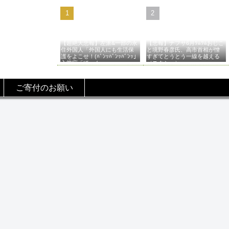
【超絶大悲報】左派&一部の永
【悲報】ナフサ6月ﾂﾑﾂﾑおじこ
住外国人「外国人にも生活保
と境野春彦氏、高市首相が憎
護をよこせ！(ﾊﾞﾝｯﾊﾞﾝｯﾊﾞﾝｯ」
すぎてとうとう一線を越える
入管庁「ほーん…」→
（スクショ）
ご寄付のお願い