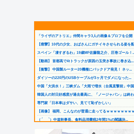
「ライザのアトリエ」仲間キャラ3人の画像＆プロフを公開！.
【痙攣】10代の少女、おばさんにガチイキさせられる姿を配.
スペイン「凄すぎるわ」19歳MF佐藤龍之介、圧巻ゴール！..
【動画】 首都高で4tトラックが原因の玉突き事故に巻き込...
【衝撃】 中国製ルーター20機種にバックドア発見！ ネッ...
ダイソーの220円のUSBケーブルが3ヶ月でダメになった...
中国「大洪水！」三峡ダム「大雨で増水（台風直撃前」中国ダ.
韓国人の対日好感度が過去最高に、「ノージャパン」は終わっ.
専門家「日本車はダサい、見てて恥ずかしい」
【画像】 福岡、こんなのが普通に走ってるｗｗｗｗｗｗｗｗ.
（ ´_ゝ`）中道幹事長、食料品消費税2年間1%の閣議決...
【凄い】 LINE上司「休日で悪いけど会社来て！」ワイ「...