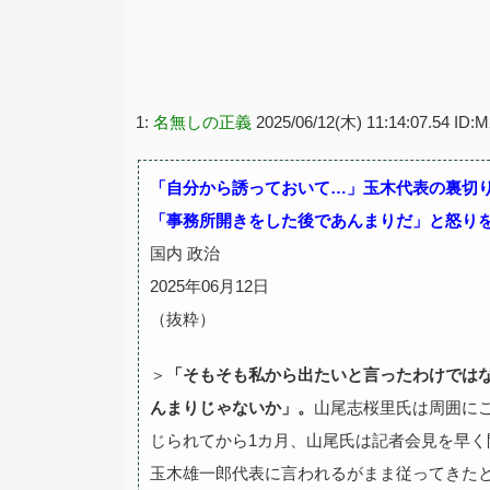
1:
名無しの正義
2025/06/12(木) 11:14:07.54 ID
「自分から誘っておいて…」玉木代表の裏切り
「事務所開きをした後であんまりだ」と怒り
国内 政治
2025年06月12日
（抜粋）
＞
「そもそも私から出たいと言ったわけでは
んまりじゃないか」。
山尾志桜里氏は周囲に
じられてから1カ月、山尾氏は記者会見を早
玉木雄一郎代表に言われるがまま従ってきたと