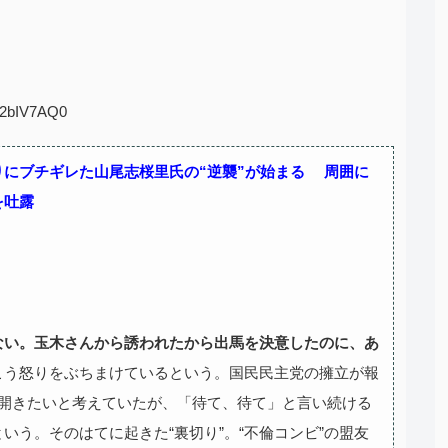
:M2bIV7AQ0
にブチギレた山尾志桜里氏の“逆襲”が始まる 周囲に
を吐露
ない。玉木さんから誘われたから出馬を決意したのに、あ
こう怒りをぶちまけているという。国民民主党の擁立が報
く開きたいと考えていたが、「待て、待て」と言い続ける
いう。そのはてに起きた“裏切り”。“不倫コンビ”の盟友