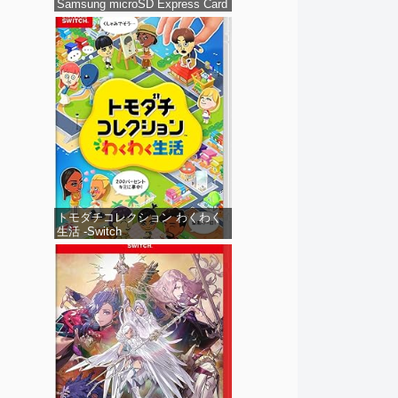
Samsung microSD Express Card
256GB for Nintendo Switch 2(サ
ムスン マイクロSDエクスプレス
カード 256GB) 【Amazon.co.jp
限定特典】Nintendo S
トモダチコレクション わくわく
生活 -Switch