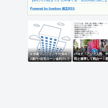
【終わりの始まり】日本保守党・百田尚樹代表による
【画像】 真夏日のプール、ガチで最高すぎｗｗｗｗｗｗｗｗ.
Powered by livedoor 相互RSS
Powered by livedoor 相互RSS
首都圏マンション平均価格1.
パヨク「アジア人民、
2億円+住宅ローン金利3%で
民と連帯して戦おー！
利息だけで月30万円←これバ
市を打倒するぞー！
カなん？