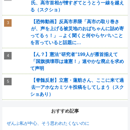
氏、高市首相が憎すぎてとうとう一線を越え
る（スクショ）
【恐怖動画】反高市界隈「高市の取り巻き
が、声を上げる被災地のおばちゃんに詰め寄
ってるぅ！」→よく聞くと何やらヤバいこと
を言っていると話題に…
【ん？】憲法“研究者”199人が雁首揃えて
「国旗損壊罪は違憲！」速やかな廃止を求め
て声明
【脊髄反射】立憲・蓮舫さん、ここに来て過
去一アホなカミツキ投稿をしてしまう（スク
ショあり）
おすすめ記事
ぜんぶ私が中心、そう思われたくないのに