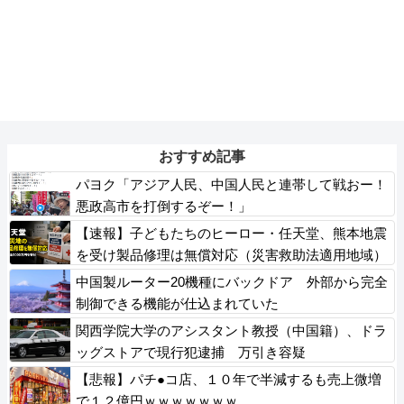
おすすめ記事
パヨク「アジア人民、中国人民と連帯して戦おー！
悪政高市を打倒するぞー！」
【速報】子どもたちのヒーロー・任天堂、熊本地震
を受け製品修理は無償対応（災害救助法適用地域）
義援金5000万円寄付
中国製ルーター20機種にバックドア 外部から完全
制御できる機能が仕込まれていた
関西学院大学のアシスタント教授（中国籍）、ドラ
ッグストアで現行犯逮捕 万引き容疑
【悲報】パチ●コ店、１０年で半減するも売上微増
で１２億円ｗｗｗｗｗｗｗ