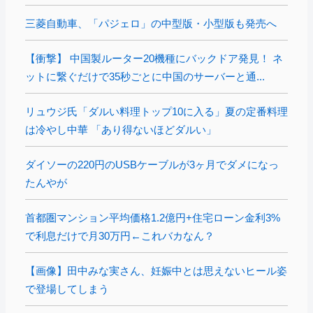
三菱自動車、「パジェロ」の中型版・小型版も発売へ
【衝撃】 中国製ルーター20機種にバックドア発見！ ネ
ットに繋ぐだけで35秒ごとに中国のサーバーと通...
リュウジ氏「ダルい料理トップ10に入る」夏の定番料理
は冷やし中華 「あり得ないほどダルい」
ダイソーの220円のUSBケーブルが3ヶ月でダメになっ
たんやが
首都圏マンション平均価格1.2億円+住宅ローン金利3%
で利息だけで月30万円←これバカなん？
【画像】田中みな実さん、妊娠中とは思えないヒール姿
で登場してしまう