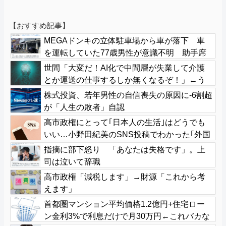
【おすすめ記事】
MEGAドンキの立体駐車場から車が落下 車
を運転していた77歳男性が意識不明 助手席
の妻は腰を骨折
世間「大変だ！AI化で中間層が失業して介護
とか運送の仕事するしか無くなるぞ！」←う
ん…うん？
株式投資、若年男性の自信喪失の原因に-6割超
が「人生の敗者」自認
高市政権にとって｢日本人の生活｣はどうでも
いい…小野田紀美のSNS投稿でわかった｢外国
人政策｣の本当の狙い
指摘に部下怒り 「あなたは失格です」。上
司は泣いて辞職
高市政権「減税します」→財源「これから考
えます」
首都圏マンション平均価格1.2億円+住宅ロー
ン金利3%で利息だけで月30万円←これバカな