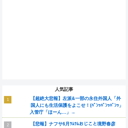
人気記事
【超絶大悲報】左派&一部の永住外国人「外
国人にも生活保護をよこせ！(ﾊﾞﾝｯﾊﾞﾝｯﾊﾞﾝｯ」
入管庁「ほーん…」→
【悲報】ナフサ6月ﾂﾑﾂﾑおじこと境野春彦