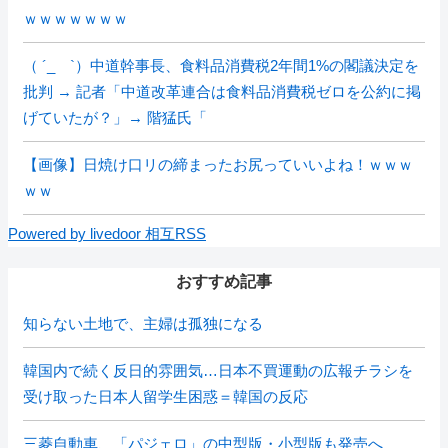
ｗｗｗｗｗｗｗ
（ ´_ゝ`）中道幹事長、食料品消費税2年間1%の閣議決定を
批判 → 記者「中道改革連合は食料品消費税ゼロを公約に掲
げていたが？」→ 階猛氏「
【画像】日焼け口リの締まったお尻っていいよね！ｗｗｗ
ｗｗ
Powered by livedoor 相互RSS
おすすめ記事
知らない土地で、主婦は孤独になる
韓国内で続く反日的雰囲気…日本不買運動の広報チラシを
受け取った日本人留学生困惑＝韓国の反応
三菱自動車、「パジェロ」の中型版・小型版も発売へ