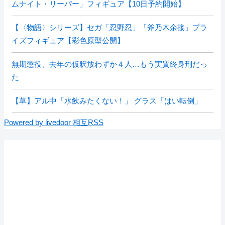
ムナイト・リーパー」フィギュア【10日予約開始】
【〈物語〉シリーズ】セガ「忍野忍」「斧乃木余接」プラ
イズフィギュア【彩色原型公開】
無期懲役、去年の仮釈放わずか４人…もう実質終身刑だっ
た
【草】アル中「水飲みたくない！」 グラス「はい転倒」
Powered by livedoor 相互RSS