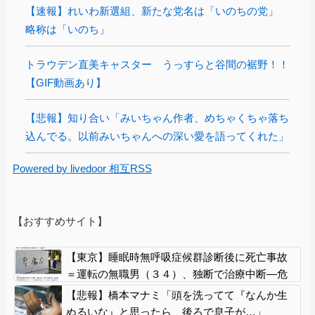
【速報】れいわ新選組、新たな党名は「いのちの党」
略称は「いのち」
トラウデン直美キャスター うっすらと谷間の裾野！！
【GIF動画あり】
【悲報】知り合い「みいちゃん作者、めちゃくちゃ落ち
込んでる。以前みいちゃんへの深い愛を語ってくれた」
Powered by livedoor 相互RSS
【おすすめサイト】
【東京】睡眠時無呼吸症候群診断後に死亡事故
＝運転の無職男（３４）、独断で治療中断―危
険運転致死罪適用も
【悲報】橋本マナミ「頭を洗ってて『なんか生
ぬるいな』と思ったら、後ろで息子が…」