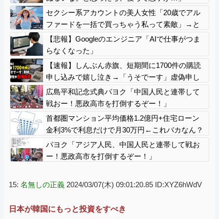
セクシー系アカウントの美人女性「20歳でアル
ファードを一括で買っちゃう私って素敵」→と
んでもないものが映り込んでしまい、終わる
【悲報】Googleのエンジニア「AIで仕事がつま
らなくなった」
【速報】しんぶん赤旗、短期間に1700件の購読
申し込みで嬉し泣き→「うそでーす」虚偽申し
込みと判明→ 共産党が刑事告訴「厳重な処罰を
広島平和記念式典パヨク「中国人民と連帯して
求める」
戦おー！悪政高市を打倒するぞー！」
首都圏マンション平均価格1.2億円+住宅ローン
金利3%で利息だけで月30万円←これバカなん？
パヨク「アジア人民、中国人民と連帯して戦お
ー！悪政高市を打倒するぞー！」
15:
名無しの正義
2024/03/07(木) 09:01:20.85 ID:XYZ6hWdV
日本が韓国にもっと投資をすべき