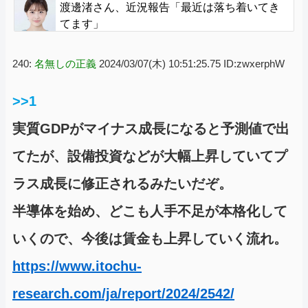
ん？
渡邊渚さん、近況報告「最近は落ち着いてき
てます」
240:
名無しの正義
2024/03/07(木) 10:51:25.75 ID:zwxerphW
>>1
実質GDPがマイナス成長になると予測値で出
てたが、設備投資などが大幅上昇していてプ
ラス成長に修正されるみたいだぞ。
半導体を始め、どこも人手不足が本格化して
いくので、今後は賃金も上昇していく流れ。
https://www.itochu-
research.com/ja/report/2024/2542/