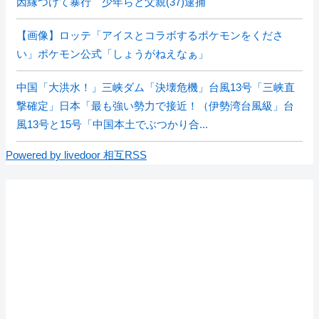
因縁つけて暴行 少年らと父親(37)逮捕
【画像】ロッテ「アイスとコラボするポケモンをくださ
い」ポケモン公式「しょうがねえなぁ」
中国「大洪水！」三峡ダム「決壊危機」台風13号「三峡直
撃確定」日本「最も強い勢力で接近！（伊勢湾台風級」台
風13号と15号「中国本土でぶつかり合...
Powered by livedoor 相互RSS