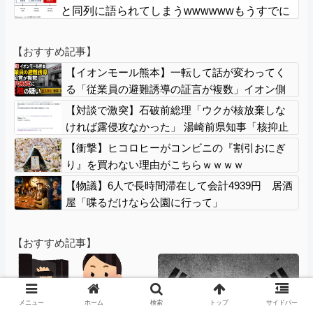
と同列に語られてしまうwwwwwwもうすでに
158円に戻る
【おすすめ記事】
【イオンモール熊本】一転して話が変わってく
る「従業員の避難誘導の証言が複数」イオン側
が社内規定に抵触していた疑い
【対談で激突】石破前総理「ウクが核放棄しな
ければ露侵攻なかった」 湯崎前県知事「核抑止
はフィクション」
【衝撃】ヒコロヒーがコンビニの『割引おにぎ
り』を買わない理由がこちらｗｗｗｗ
【物議】6人で長時間滞在して会計4939円 居酒
屋「喋るだけなら公園に行って」
【おすすめ記事】
メニュー
ホーム
検索
トップ
サイドバー