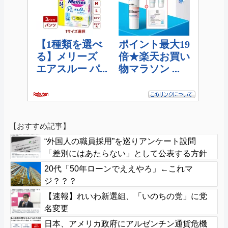
【おすすめ記事】
“外国人の職員採用”を巡りアンケート設問
「差別にはあたらない」として公表する方針
を決定 三重県
20代「50年ローンでええやろ」←これマ
ジ？？？
【速報】れいわ新選組、「いのちの党」に党
名変更
日本、アメリカ政府にアルゼンチン通貨危機