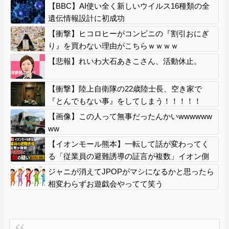
【BBC】AI使い全く新しいウイルス16種類の全
遺伝情報設計に初成功
【衝撃】ヒコロヒーがコンビニの『割引おにぎ
り』を買わない理由がこちらｗｗｗｗ
【悲報】れいわ大石あきこさん、活動休止。
【衝撃】陸上自衛隊の22歳陸士長、空き家で
『とんでもない事』をしてしまう！！！！！
【画像】この人って無事だったんかいwwwwww
ww
【イオンモール熊本】一転して話が変わってく
る「従業員の避難誘導の証言が複数」イオン側
が社内規定に抵触していた疑い
ジャニが消えてJPOPがマシになるかと思ったら
相変わらずお遊戯会やってて笑う