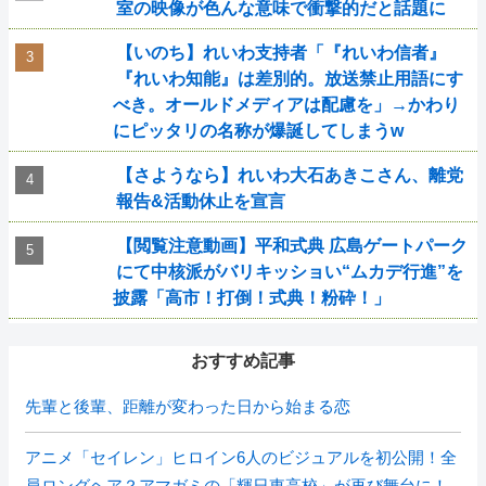
室の映像が色んな意味で衝撃的だと話題に
【いのち】れいわ支持者「『れいわ信者』
『れいわ知能』は差別的。放送禁止用語にす
べき。オールドメディアは配慮を」→かわり
にピッタリの名称が爆誕してしまうw
【さようなら】れいわ大石あきこさん、離党
報告&活動休止を宣言
【閲覧注意動画】平和式典 広島ゲートパーク
にて中核派がバリキッショい“ムカデ行進”を
披露「高市！打倒！式典！粉砕！」
おすすめ記事
先輩と後輩、距離が変わった日から始まる恋
アニメ「セイレン」ヒロイン6人のビジュアルを初公開！全
員ロングヘア？アマガミの「輝日東高校」が再び舞台に！