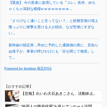
【緊急】 今の若者に急増している『コレ』依存、めち
ゃくちゃ深刻な模様w w w w w w w w ...
「さりげなく凄いこと言ってない？」と財務官僚の増上
慢っぷりに衝撃を受ける人が続出、なぜ官僚にすぎな
い...
新幹線の指定席…早めに予約した通路側の席に、見知ら
ぬ母子が。車掌の呼びかけにも「目を閉じて無視」し
て...
Powered by livedoor 相互RSS
【おすすめ記事】
【悲報】れいわ大石あきこさん、活動休止。
“外国人の職員採用”を巡りアンケート設問