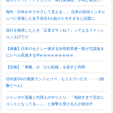
海外「日本がキラキラして見える…」 日本の街頭インタビ
ューに登場した女子高生4人組がエモすぎると話題に
流行を無視したとき「正直ダサくね？」ってなるファッシ
ョン上げてけ
【画像】日本のセクシー過ぎる女性犯罪者一覧が冗談抜き
にレベル高過ぎる件w w w w w w w w w
【悲報】「果糖」が「がん転移」を促すと判明
日向坂OGの最新ランジェリー、もうエグいだろ・・・(画
像どーん)
ジャンポケ斎藤と代理人のやりとり、「地獄すぎて完全に
コントになってる……」と衝撃を受ける人が続出中