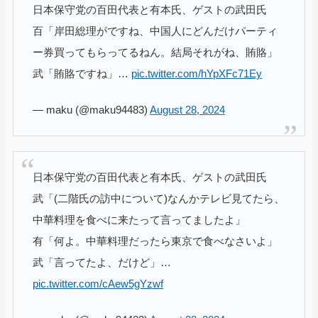
日本保守党の百田代表と有本氏、ゲストの武田氏
百「岸田総理がですね、中国人にどんだけパーティ
ー券買ってもらってるねん。結局それがね、賄賂」
武「賄賂ですね」…
pic.twitter.com/hYpXFc71Ey
— maku (@maku94483)
August 28, 2024
日本保守党の百田代表と有本氏、ゲストの武田氏
武「(二階氏の訪中について)なんかテレビ見てたら、
中華料理を食べに来たって言ってましたよ」
有「何よ。中華料理だったら東京で食べなさいよ」
武「言ってたよ、だけど」…
pic.twitter.com/cAew5gYzwf