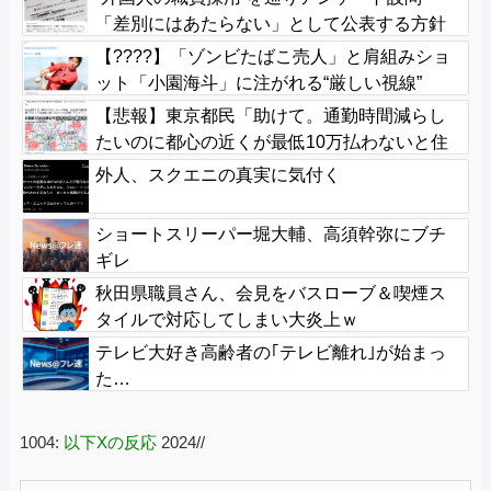
「差別にはあたらない」として公表する方針
を決定 三重県
【????】「ゾンビたばこ売人」と肩組みショ
ット「小園海斗」に注がれる“厳しい視線”
「レギュラー剥奪も選択肢のひとつに」
【悲報】東京都民「助けて。通勤時間減らし
たいのに都心の近くが最低10万払わないと住
めないの」
外人、スクエニの真実に気付く
ショートスリーパー堀大輔、高須幹弥にブチ
ギレ
秋田県職員さん、会見をバスローブ＆喫煙ス
タイルで対応してしまい大炎上ｗ
テレビ大好き高齢者の｢テレビ離れ｣が始まっ
た…
1004:
以下Xの反応
2024//