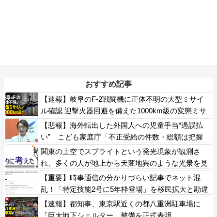
おすすめ記事
【速報】岐阜のF-2戦闘機に正体不明の大型ミサイ
ル確認 迎撃火器回避を備えた1000km級の変態ミサ
イルか
【悲報】海外転出した外国人への児童手当“過誤払
い” こども家庭庁「不正受給の件数・総額は把握
していない」
関東の上空でスプライトという発光現象が観測さ
れ、多くの人が地上から天変地異のような光景を見
ることができた
【重要】時事通信の分かりづらい記事でネット混
乱！「特定技能2号に5年枠登場」を移民拡大と勘違
いし反対パブコメが殺到 ※実際は3年で永住申請
【速報】都知事、東京駅近くの都八重洲駐車場に
できた穴を塞ぐ改正
「巨大地下シェルター」整備を正式表明