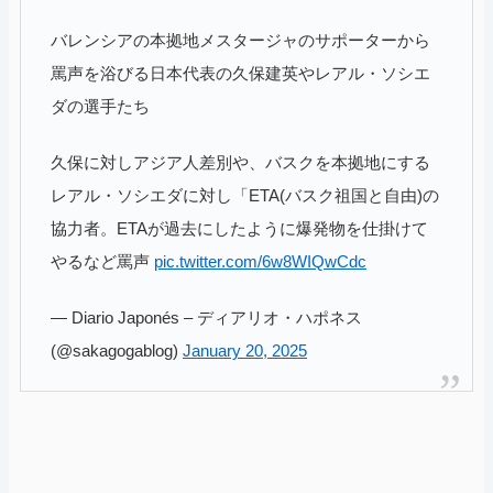
バレンシアの本拠地メスタージャのサポーターから
罵声を浴びる日本代表の久保建英やレアル・ソシエ
ダの選手たち
久保に対しアジア人差別や、バスクを本拠地にする
レアル・ソシエダに対し「ETA(バスク祖国と自由)の
協力者。ETAが過去にしたように爆発物を仕掛けて
やるなど罵声
pic.twitter.com/6w8WIQwCdc
— Diario Japonés – ディアリオ・ハポネス
(@sakagogablog)
January 20, 2025