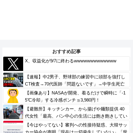
おすすめ記事
X、収益化が9/7に終わるwwwwwwwwwwwww
【速報】中2男子、野球部の練習中に頭部を強打し
CT検査→70代医師「問題ないです」→中学生死亡
「他人のCT画像みてました」
【画像あり】NASAが開発、着るだけで瞬時に「-1
5℃冷却」する冷感ポンチョ3,980円！
【避難所】キッチンカー、から揚げや麺類提供 40
代女性「最高、パン中心の生活には飽き飽きしてい
て、野菜不足も感じていた」→時事通信タイトル
【今はやってない】審判への性接待疑惑、大韓サッ
「パンに飽き飽き」
カー協会が声明「現在は一切発生していない」「世