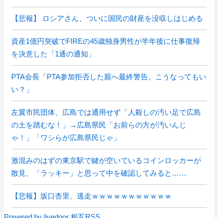
【悲報】 ロシアさん、ついに国民の財産を没収しはじめる
資産1億円突破でFIREの45歳独身男性が半年後に仕事復帰
を決意した「1通の通知」
PTA会長「PTA参加拒否した親へ最終警告。こうなってもい
い？」
左翼市民団体、広島では通用せず「人殺しの汚い足で広島
の土を踏むな！」→広島県民「お前らの方が汚いんじ
ゃ！」「ワシらが広島県民じゃ」
激混みのはずの東京駅で鍵が空いているコインロッカーが
散見、「ラッキー」と思って中を確認してみると……
【悲報】坂口杏里、逃走ｗｗｗｗｗｗｗｗｗｗｗ
Powered by livedoor 相互RSS