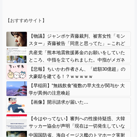
【おすすめサイト】
【物議】ジャンポケ斉藤裁判、被害女性「モン
スター」斉藤被告「同意と思ってた」←これど
っちが勝つの？
共産党「熊本地震救援募金のお願いをしていた
ところ、中指を立てられました。中指がメガネ
に当たり、危うく怪我をするところでした」
【悲報】ちいかわ作者さん、「総額30億超」の
大豪邸を建てる！？ｗｗｗｗｗ
【早稲田】”無銭飲食”複数の早大生が関与か 大
学が異例の注意喚起
【画像】開示請求が届いた…
【今はやってない】審判への性接待疑惑、大韓
サッカー協会が声明「現在は一切発生していな
い」「世界中のサッカー界関係者の皆さんにお
中国国防省、海自イージス艦のトマホーク実射