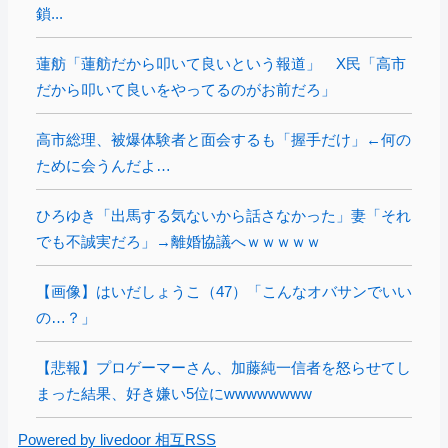
鎖...
蓮舫「蓮舫だから叩いて良いという報道」 X民「高市
だから叩いて良いをやってるのがお前だろ」
高市総理、被爆体験者と面会するも「握手だけ」←何の
ために会うんだよ…
ひろゆき「出馬する気ないから話さなかった」妻「それ
でも不誠実だろ」→離婚協議へｗｗｗｗｗ
【画像】はいだしょうこ（47）「こんなオバサンでいい
の…？」
【悲報】プロゲーマーさん、加藤純一信者を怒らせてし
まった結果、好き嫌い5位にwwwwwwww
Powered by livedoor 相互RSS