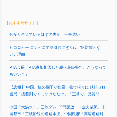
【おすすめサイト】
分かり合えているはずの夫が、一番遠い
ヒコロヒー コンビニで割引おにぎりは〝絶対買わな
い〟理由
PTA会長「PTA参加拒否した親へ最終警告。こうなって
もいい？」
【悲報】 中国、橋の欄干が強風一発で粉々に 鉄筋ゼロ
当局「接着剤でくっつけただけ」「正常で、品質問...
中国「大洪水！」三峡ダム「9門開放！（全力放流」中
国都市「三峡沿線の道路水没」中国政府「高速道路封