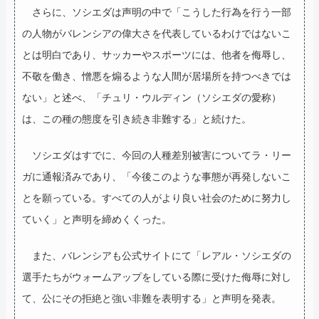
さらに、ソシエダは声明の中で「こうした行為を行う一部
の人物がバレンシアの偉大さを代表しているわけではないこ
とは明白であり、サッカーやスポーツには、他者を侮辱し、
不敬を働き、憎悪を煽るような人間が居場所を持つべきでは
ない」と述べ、「チュリ・ウルディン（ソシエダの愛称）
は、この種の態度を引き続き非難する」と続けた。
ソシエダはすでに、今回の人種差別被害についてラ・リー
ガに通報済みであり、「今後このような事態が再発しないこ
とを願っている。すべての人がより良い社会のために努力し
ていく」と声明を締めくくった。
また、バレンシアも公式サイトにて「レアル・ソシエダの
選手たちがウォームアップをしている際に受けた侮辱に対し
て、公にその拒絶と強い非難を表明する」と声明を発表。