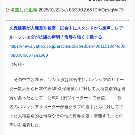
1:
名無しの正義
2025/01/21(火) 08:30:12.65 ID:kQpwgWtF9
久保建英が人種差別被害 試合中にスタンドから罵声…レア
ル・ソシエダが抗議の声明「侮辱を強く非難する」
https://news.yahoo.co.jp/articles/d6dbed0eb49d11518d4fd3d
fbb000f68677ea969
（抜粋）
その中で翌20日、ソシエダは試合中にバレンシアのサポー
ター数人から日本代表MF久保建英らに対して人種差別的な発
言があったとして、公式X（旧ツイッター）で発信。
「数
名のバレンシアサポーターが当クラブの選手たちに対して行
った人種差別的な侮辱やその他の侮辱を強く非難する」との
声明を発表した。