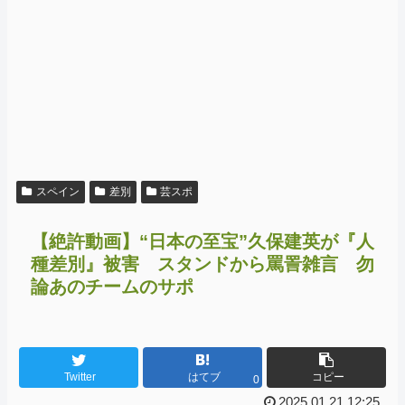
スペイン
差別
芸スポ
【絶許動画】“日本の至宝”久保建英が『人
種差別』被害 スタンドから罵詈雑言 勿
論あのチームのサポ
Twitter
はてブ
コピー
0
2025.01.21 12:25