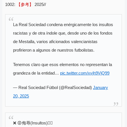
1002:
【参考】
2025//
La Real Sociedad condena enérgicamente los insultos
racistas y de otra índole que, desde uno de los fondos
de Mestalla, varios aficionados valencianistas
profirieron a algunos de nuestros futbolistas.
Tenemos claro que esos elementos no representan la
grandeza de la entidad…
pic.twitter.com/xvjh9VjQ99
— Real Sociedad Fútbol (@RealSociedad)
January
20, 2025
❌ 😡侮辱(Insultos)😮‍💨