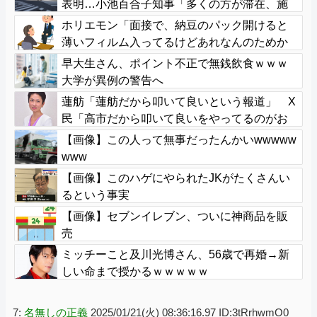
表明…小池百合子知事「多くの方が滞在、施
設整備の効果高い」
ホリエモン「面接で、納豆のパック開けると
薄いフィルム入ってるけどあれなんのためか
教えてって聞くわけ」
早大生さん、ポイント不正で無銭飲食ｗｗｗ
大学が異例の警告へ
蓮舫「蓮舫だから叩いて良いという報道」 X
民「高市だから叩いて良いをやってるのがお
前だろ」
【画像】この人って無事だったんかいwwwww
www
【画像】このハゲにやられたJKがたくさんい
るという事実
【画像】セブンイレブン、ついに神商品を販
売
ミッチーこと及川光博さん、56歳で再婚→新
しい命まで授かるｗｗｗｗｗ
7:
名無しの正義
2025/01/21(火) 08:36:16.97 ID:3tRrhwmO0