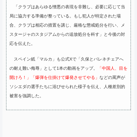
「クラブはあらゆる憎悪の表現を非難し、必要に応じて当
局に協力する準備が整っている。もし犯人が特定された場
合、クラブは相応の措置を講じ、厳格な懲戒処分を行い、メ
スタージャのスタジアムからの追放処分を科す」と今後の対
応を伝えた。
スペイン紙「マルカ」も公式Xで「久保とバレネチェアへ
の耐え難い侮辱」として1本の動画をアップ。
「中国人、目を
開けろ！」「爆弾を仕掛けて爆発させてやる」
などの罵声が
ソシエダの選手たちに浴びせられた様子を伝え、人種差別的
被害を強調した。