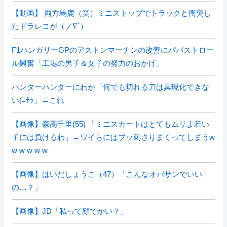
【動画】 両方馬鹿（笑）ミニストップでトラックと衝突し
たドラレコが（ノ∇`）
F1ハンガリーGPのアストンマーチンの改善にパパストロー
ル興奮「工場の男子＆女子の努力のおかげ」
ハンターハンターにわか「何でも切れる刀は具現化できな
い(ﾆﾁｯ」←これ
【画像】森高千里(55) 「ミニスカートはとてもムリよ若い
子には負けるわ」←ワイらにはブッ刺さりまくってしまうw
w w w w w
【画像】はいだしょうこ（47）「こんなオバサンでいい
の…？」
【画像】JD「私って顔でかい？」