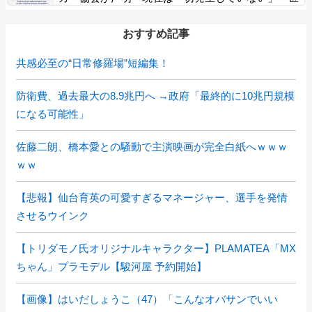
界中のサッカー界関係者の皆さんにお詫び」
おすすめ記事
共感必至の“日常修羅場”短編集！
防衛費、過去最大の8.9兆円へ →政府「最終的に10兆円規模
になる可能性」
佐藤二朗、橋本愛との騒動で主演映画が完全白紙へｗｗｗ
ｗｗ
【悲報】仙台育英の可愛すぎるマネージャー、選手を発情
させるウインク
【トリダモノ氏オリジナルキャラクター】PLAMATEA「MX
ちゃん」プラモデル【駿河屋 予約開始】
【画像】はいだしょうこ（47）「こんなオバサンでいい