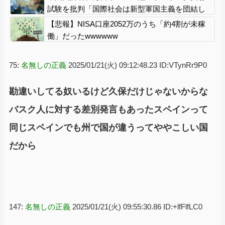
詫び」
試験を批判「国際社会は新型軍国主義を団結し
て阻止を」！
【悲報】NISA口座2052万のうち「約4割が未稼
働」だったwwwwww
75:
名無しの正義
2025/01/21(火) 09:12:48.23 ID:VTynRr9P0
勘違いしてる奴いるけど久保だけじゃないからな
バスク人に対する差別発言もあったスペインって
同じスペインでも州で国が違うってややこしい国
だから
147:
名無しの正義
2025/01/21(火) 09:55:30.86 ID:+lfFlfLC0