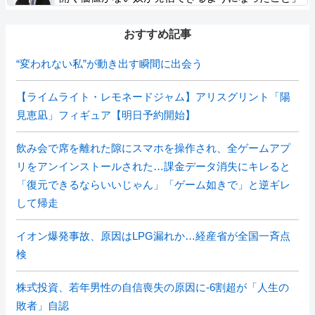
おすすめ記事
“変われない私”が動き出す瞬間に出会う
【ライムライト・レモネードジャム】アリスグリント「陽
見恵凪」フィギュア【明日予約開始】
飲み会で席を離れた隙にスマホを操作され、全ゲームアプ
リをアンインストールされた…課金データ消失にキレると
「復元できるならいいじゃん」「ゲーム如きで」と逆ギレ
して帰走
イオン爆発事故、原因はLPG漏れか…経産省が全国一斉点
検
株式投資、若年男性の自信喪失の原因に-6割超が「人生の
敗者」自認