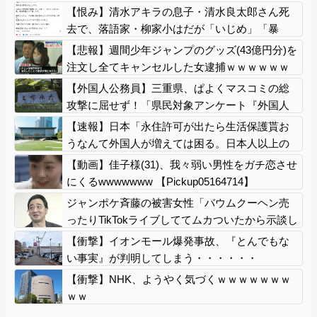
【恨み】清水アキラの息子・清水良太郎さん死
去で、落語家・柳家小はだが「いじめ」「暴
行」被害告発
【悲報】週間少年ジャンプのグッズ(43億円分)を
注文し全てキャンセルした女逮捕ｗｗｗｗｗｗ
ｗｗ
【外国人公務員】三重県、ぱよくマスコミの総
攻撃に屈せず！「県民対象アンケート『外国人
の職員採用を続けるべきか』は差別に該当しな
【速報】日本「永住許可が出たら生活保護貰お
い」結果を公表する方針
うなんて外国人が増えては困る。日本人以上の
水準のみ許可」
【動画】佳子様(31)、我々弱い男性をガチ恋させ
にくるwwwwwww 【Pickup05164714】
ジャンポケ斉藤の被害女性「バウムクーヘン売
ったりTikTokライブしててムカついたから示談し
なかった」
【衝撃】イオンモール爆発事故、『とんでもな
い事実』が判明してしまう・・・・・・
【衝撃】NHK、ようやく気づくｗｗｗｗｗｗｗ
ｗｗ