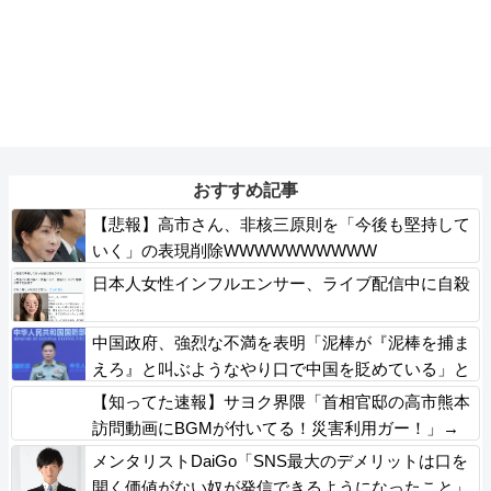
おすすめ記事
【悲報】高市さん、非核三原則を「今後も堅持して
いく」の表現削除WWWWWWWWWW
日本人女性インフルエンサー、ライブ配信中に自殺
中国政府、強烈な不満を表明「泥棒が『泥棒を捕ま
えろ』と叫ぶようなやり口で中国を貶めている」と
強く非難！
【知ってた速報】サヨク界隈「首相官邸の高市熊本
訪問動画にBGMが付いてる！災害利用ガー！」→
産経「安倍岸田石破時代も同様。当時は批判なかっ
メンタリストDaiGo「SNS最大のデメリットは口を
た」（動画）
開く価値がない奴が発信できるようになったこと」