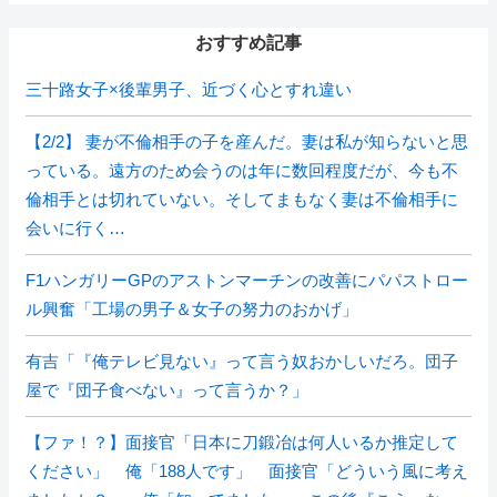
おすすめ記事
三十路女子×後輩男子、近づく心とすれ違い
【2/2】 妻が不倫相手の子を産んだ。妻は私が知らないと思
っている。遠方のため会うのは年に数回程度だが、今も不
倫相手とは切れていない。そしてまもなく妻は不倫相手に
会いに行く…
F1ハンガリーGPのアストンマーチンの改善にパパストロー
ル興奮「工場の男子＆女子の努力のおかげ」
有吉「『俺テレビ見ない』って言う奴おかしいだろ。団子
屋で『団子食べない』って言うか？」
【ファ！？】面接官「日本に刀鍛冶は何人いるか推定して
ください」 俺「188人です」 面接官「どういう風に考え