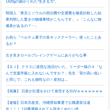
1420gの娘がくれた“生きる力”。
韓国人「東京とソウルの宿泊費や交通費を徹底比較した結
果判明した驚きの物価事情がこちらです」→「こんなに物
価差があるの？‥」
お前ら『ペルチェ素子の首ネッククーラー』使ったことあ
るか？
古き良きロールプレイングゲームにありがちな事
【ＧＪ】 クラスに迷惑な池沼がいた。リーダー格のＡ「な
んで支援学級に入れないんですか？」先生「背の高い低い
と同じで、これも個性なの！差別は...
【画像】 日産が社運をかけて発売するSUVｗｗｗｗｗｗｗ
【速報】日本共産党、沖縄県知事選で公職選挙法違
反！！！ 110番通報されても辞全くめない件