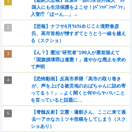
【超絶大悲報】左派&一部の永住外国人「外
国人にも生活保護をよこせ！(ﾊﾞﾝｯﾊﾞﾝｯﾊﾞﾝｯ」
入管庁「ほーん…」→
【悲報】ナフサ6月ﾂﾑﾂﾑおじこと境野春彦
氏、高市首相が憎すぎてとうとう一線を越え
る（スクショ）
【ん？】憲法“研究者”199人が雁首揃えて
「国旗損壊罪は違憲！」速やかな廃止を求め
て声明
【恐怖動画】反高市界隈「高市の取り巻き
が、声を上げる被災地のおばちゃんに詰め寄
ってるぅ！」→よく聞くと何やらヤバいこと
を言っていると話題に…
【脊髄反射】立憲・蓮舫さん、ここに来て過
去一アホなカミツキ投稿をしてしまう（スク
ショあり）