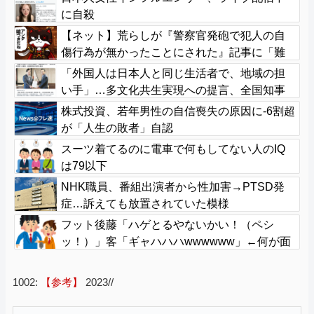
に自殺
【ネット】荒らしが『警察官発砲で犯人の自
傷行為が無かったことにされた』記事に「難
癖な記事」とイチャモン→自傷行為の動画が
「外国人は日本人と同じ生活者で、地域の担
拡散してマスゴミの偏向報道確定
い手」…多文化共生実現への提言、全国知事
会が政府に提出
株式投資、若年男性の自信喪失の原因に-6割超
が「人生の敗者」自認
スーツ着てるのに電車で何もしてない人のIQ
は79以下
NHK職員、番組出演者から性加害→PTSD発
症…訴えても放置されていた模様
フット後藤「ハゲとるやないかい！（ペシ
ッ！）」客「ギャハハハwwwwww」←何が面
白いの？
1002:
【参考】
2023//