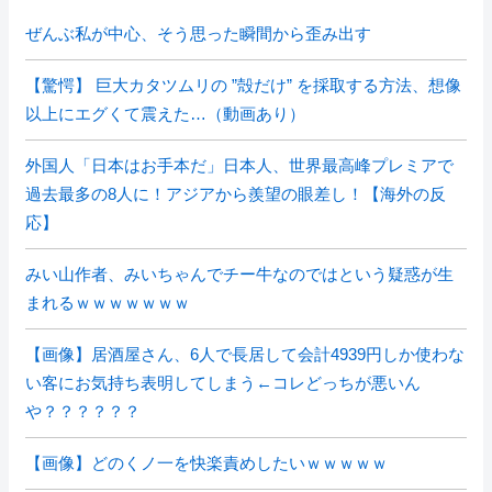
ぜんぶ私が中心、そう思った瞬間から歪み出す
【驚愕】 巨大カタツムリの ”殻だけ” を採取する方法、想像
以上にエグくて震えた…（動画あり）
外国人「日本はお手本だ」日本人、世界最高峰プレミアで
過去最多の8人に！アジアから羨望の眼差し！【海外の反
応】
みい山作者、みいちゃんでチー牛なのではという疑惑が生
まれるｗｗｗｗｗｗｗ
【画像】居酒屋さん、6人で長居して会計4939円しか使わな
い客にお気持ち表明してしまう←コレどっちが悪いん
や？？？？？？
【画像】どのくノ一を快楽責めしたいｗｗｗｗｗ