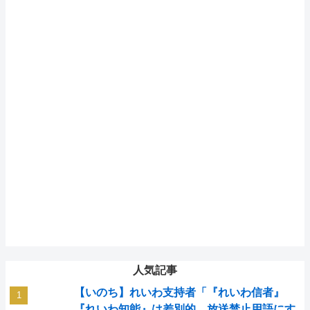
人気記事
【いのち】れいわ支持者「『れいわ信者』
『れいわ知能』は差別的。放送禁止用語にす