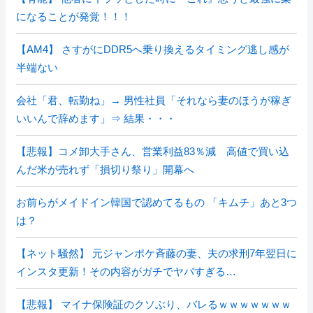
になることが発覚！！！
【AM4】 さすがにDDR5へ乗り換えるタイミング逃し感が
半端ない
会社「君、転勤ね」→ 男性社員「それなら妻のほうが稼ぎ
いいんで辞めます」⇒ 結果・・・
【悲報】コメ卸大手さん、営業利益83％減 高値で買い込
んだ米が売れず「損切り祭り」開幕へ
お前らがメイドイン韓国で認めてるもの 「キムチ」あと3つ
は？
【ネット騒然】 元ジャンポケ斉藤の妻、夫の求刑7年翌日に
インスタ更新！その内容がガチでヤバすぎる…
【悲報】 マイナ保険証のクソぶり、バレるｗｗｗｗｗｗｗ