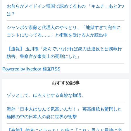
お前らがメイドイン韓国で認めてるもの 「キムチ」あと3つ
は？
ジャンポケ斎藤と代理人のやりとり、「地獄すぎて完全に
コントになってる……」と衝撃を受ける人が続出中
【速報】 玉川徹「死んでいなければ銃刀法違反と公務執行
妨害、警察官が事実上の死刑にした」
Powered by livedoor 相互RSS
おすすめ記事
ゾッとして、ほろりとする奇妙な物語。
海外「日本人はなんて気高いんだ！」 英高級紙も驚愕した
極限の中の日本人の姿に世界が衝撃
【有能】 他者にイラッとした時に『これ』思うと最強に楽