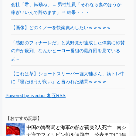
会社「君、転勤ね」→ 男性社員「それなら妻のほうが
稼ぎいいんで辞めます」⇒ 結果・・・
【画像】どのくノ一を快楽責めしたいｗｗｗｗｗ
「感動のフィナーレだ」と某野党が達成した偉業に称賛
の声が殺到、なんかヒーロー番組の最終回を見ている
よ...
【これは草】ショートスリーパー堀大輔さん、筋トレ中
に「寝たほうが良い」と言われた結果ｗｗｗｗ
Powered by livedoor 相互RSS
【おすすめ記事】
中国の海警局と海軍の船が衝突2人死亡 南シ
ナ海でフィリピン船を追跡中、公表までに1年