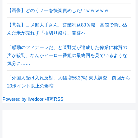
【画像】どのくノ一を快楽責めしたいｗｗｗｗｗ
【悲報】コメ卸大手さん、営業利益83％減 高値で買い込
んだ米が売れず「損切り祭り」開幕へ
「感動のフィナーレだ」と某野党が達成した偉業に称賛の
声が殺到、なんかヒーロー番組の最終回を見ているような
気分に……
「外国人受け入れ反対」大幅増56.3(%) 東大調査 前回から
20ポイント以上の爆増
Powered by livedoor 相互RSS