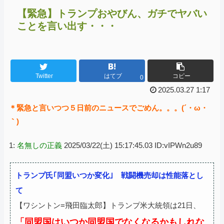
【緊急】トランプおやびん、ガチでヤバい
ことを言い出す・・・
Twitter
はてブ
コピー
0
2025.03.27 1:17
＊緊急と言いつつ５日前のニュースでごめん。。。(´・ω・
｀)
1:
名無しの正義
2025/03/22(土) 15:17:45.03 ID:vIPWn2u89
トランプ氏｢同盟いつか変化｣ 戦闘機売却は性能落とし
て
【ワシントン=飛田臨太郎】トランプ米大統領は21日、
「同盟国はいつか同盟国でなくなるかもしれな