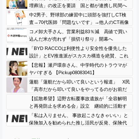
埋葬法」の改正を要請 国と都が連携し民間へ
の指導強化を進める方向で一致
中2男子、野球部の練習中に頭部を強打しCT検
査→70代医師「問題ないです」→他人のCT画像
で中学生死亡
コメ卸大手さん、営業利益83％減 高値で買い
込んだ米が売れず「損切り祭り」開幕へ
「BYD RACCOは利便性より安全性を優先した
設計」とEV推進派がスカスカ構造を絶賛、これ
がRACCOの一番の特徴よな
【悲報】瀬戸環奈さん、中学時代のトラウマが
ヤバすぎる 【Pickup08083041】
蓮舫「蓮舫だから叩いて良いという報道」 X民
「高市だから叩いて良いをやってるのがお前だ
ろ」
【拡散希望】辺野古転覆事故遺族が「全容解明
と再発防止を求める会」設立 継続的に活動す
るためと説明、クラファン立ち上げも準備
「私は入りません、 事故起こさなきゃいい」と
保険加入を勧められた推し活民が反発、保険代
が勿体無いし事故起こしたとして……