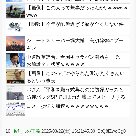
【画像】この人って無事だったんかいwwwww
www
【朗報】今年が酷暑過ぎて蚊が全く居ない件
ショートスリーパー堀大輔、高須幹弥にブチ
ギレ
中道改革連合、全国キャラバン開始も「で、
お前誰？」状態ｗｗｗｗｗ
【画像】このハゲにやられたJKがたくさんい
るという事実
パさん「平和を願う式典なのに防弾ガラスと
防弾バッグSPで囲まれた壇上でスピーチする
人が総理大臣」
コメ 損切り加速ｗｗｗｗｗｗｗｗｗ
16:
名無しの正義
2025/03/22(土) 15:21:45.30 ID:Q8lZwqCg0