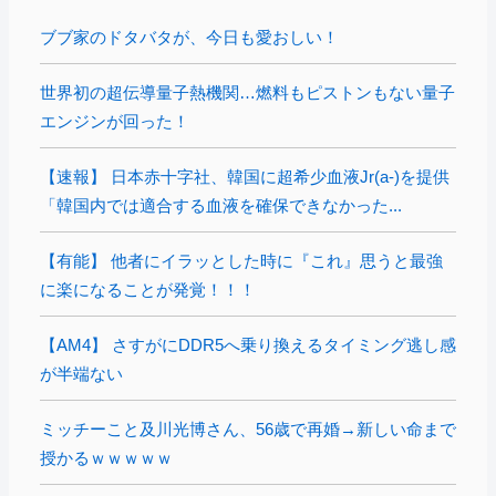
ブブ家のドタバタが、今日も愛おしい！
世界初の超伝導量子熱機関…燃料もピストンもない量子
エンジンが回った！
【速報】 日本赤十字社、韓国に超希少血液Jr(a-)を提供
「韓国内では適合する血液を確保できなかった...
【有能】 他者にイラッとした時に『これ』思うと最強
に楽になることが発覚！！！
【AM4】 さすがにDDR5へ乗り換えるタイミング逃し感
が半端ない
ミッチーこと及川光博さん、56歳で再婚→新しい命まで
授かるｗｗｗｗｗ