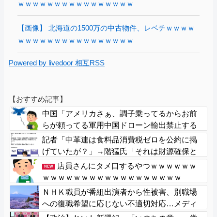
ｗｗｗｗｗｗｗｗｗｗｗｗｗｗｗｗ
【画像】 北海道の1500万の中古物件、レベチｗｗｗｗ
ｗｗｗｗｗｗｗｗｗｗｗｗｗｗｗｗ
Powered by livedoor 相互RSS
【おすすめ記事】
中国「アメリカさぁ、調子乗ってるからお前
らが頼ってる軍用中国ドローン輸出禁止する
わw」
記者「中革連は食料品消費税ゼロを公約に掲
げていたが？」→階猛氏「それは財源確保と
いう条件付き」
店員さんにタメ口するやつｗｗｗｗｗｗ
NEW
ｗｗｗｗｗｗｗｗｗｗｗｗｗｗｗｗｗｗ
ＮＨＫ職員が番組出演者から性被害、別職場
への復職希望に応じない不適切対応…メディ
ア総局長が陳謝