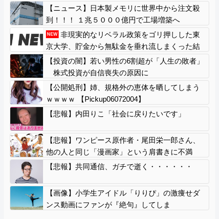
【ニュース】日本製メモリに世界中から注文殺
到！！！ １兆５０００億円で工場増築へ
非現実的なリベラル政策をゴリ押しした東
NEW
京大学、貯金から無駄金を垂れ流しまくった結
果……
【投資の闇】若い男性の6割超が「人生の敗者」
株式投資が自信喪失の原因に
【公開処刑】姉、規格外の恵体を晒してしまう
ｗｗｗｗ 【Pickup06072004】
【悲報】内田りこ「社会に戻りたいです」
【悲報】ワンピース原作者・尾田栄一郎さん、
他の人と同じ「漫画家」という肩書きに不満
【悲報】共同通信、ガチで逝く・・・・・・
【画像】小学生アイドル「りりぴ」の激痩せダ
ンス動画にファンが『絶句』してしま
う・・・・