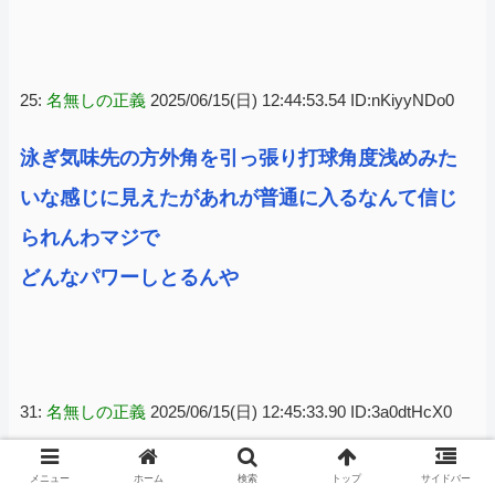
25:
名無しの正義
2025/06/15(日) 12:44:53.54 ID:nKiyyNDo0
泳ぎ気味先の方外角を引っ張り打球角度浅めみた
いな感じに見えたがあれが普通に入るなんて信じ
られんわマジで
どんなパワーしとるんや
31:
名無しの正義
2025/06/15(日) 12:45:33.90 ID:3a0dtHcX0
あの感じでスタンドインは化け物やな
メニュー
ホーム
検索
トップ
サイドバー