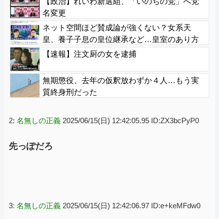
【政治】れいわ新選組、「いのちの党」へ党
名変更
ネット空間ほど賛成論が強くない？女系天
皇、養子子息の皇位継承など…皇室のあり方
に関する意識調査で見えた意外な結果とは
【速報】注文厨の女を逮捕
無期懲役、去年の仮釈放わずか４人…もう実
質終身刑だった
2:
名無しの正義
2025/06/15(日) 12:42:05.95 ID:ZX3bcPyP0
先っぽだろ
3:
名無しの正義
2025/06/15(日) 12:42:06.97 ID:e+keMFdw0