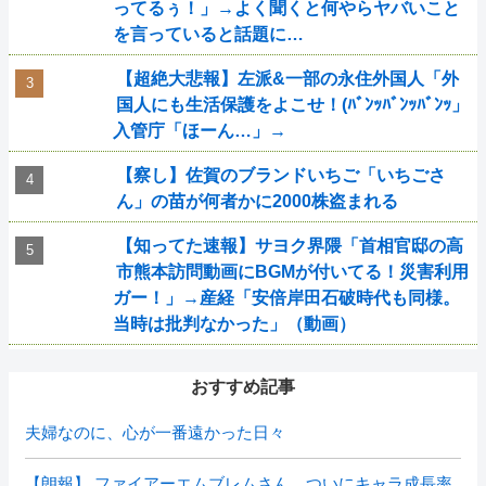
ってるぅ！」→よく聞くと何やらヤバいこと
を言っていると話題に…
【超絶大悲報】左派&一部の永住外国人「外
国人にも生活保護をよこせ！(ﾊﾞﾝｯﾊﾞﾝｯﾊﾞﾝｯ」
入管庁「ほーん…」→
【察し】佐賀のブランドいちご「いちごさ
ん」の苗が何者かに2000株盗まれる
【知ってた速報】サヨク界隈「首相官邸の高
市熊本訪問動画にBGMが付いてる！災害利用
ガー！」→産経「安倍岸田石破時代も同様。
当時は批判なかった」（動画）
おすすめ記事
夫婦なのに、心が一番遠かった日々
【朗報】 ファイアーエムブレムさん、ついにキャラ成長率