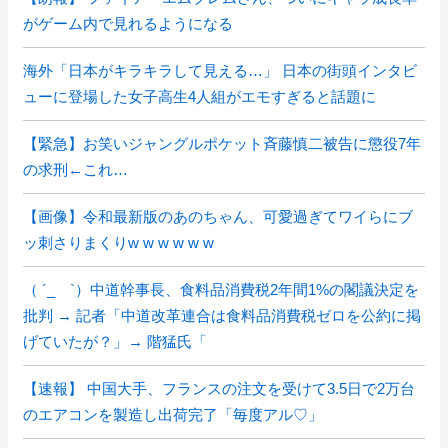
がゲーム内で見れるようになる
海外「日本がキラキラして見える…」 日本の街頭インタビ
ューに登場した女子高生4人組がエモすぎると話題に
【緊急】お笑いジャングルポケット斉藤慎二被告に懲役7年
の求刑←これ…
【画像】令和最新版のあのちゃん、可愛過ぎてワイらにブ
ッ刺さりまくりw w w w w w
（ ´_ゝ`）中道幹事長、食料品消費税2年間1%の閣議決定を
批判 → 記者「中道改革連合は食料品消費税ゼロを公約に掲
げていたが？」→ 階猛氏「
【速報】 中国大手、フランスの注文を受けて3.5日で2万台
のエアコンを製造し出荷完了「毎度アル♡」