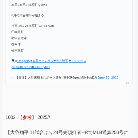
本日2本目の本塁打を放つ
6月の大谷翔平が始まる
打率.291 25本塁打 OPS1.026
①本塁打
②申告敬遠
③四球
④本塁打
🎥
@Dodgers
#大谷ホームラン
#大谷翔平
#ドジャース
pic.twitter.com/ICiR308yMU
— 【ＳＳ】大谷速報＆スポーツ速報 (@30R9gmaMUy3guDJ)
June 15, 2025
1002:
【参考】
2025//
【大谷翔平 11試合ぶり24号先頭打者HRでMLB通算250号に