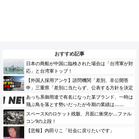
おすすめ記事
日本の商船が中国に臨検された場合は「台湾軍が対
応」と台湾軍トップ！
【外国人採用アンケ】諮問機関「差別、非公開答
申」三重県「差別に当たらず、公表する方針を決定
した」
あっち系御用達で有名になった某ブランド、一時は
飛ぶ鳥を落とす勢いだったが今期の業績は……
スペースXのロケット残骸、月面に衝突か…ファル
コン9の上段！
【悲報】内田りこ「社会に戻りたいです」