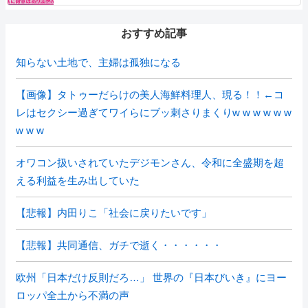
おすすめ記事
知らない土地で、主婦は孤独になる
【画像】タトゥーだらけの美人海鮮料理人、現る！！←コ
レはセクシー過ぎてワイらにブッ刺さりまくりw w w w w w
w w w
オワコン扱いされていたデジモンさん、令和に全盛期を超
える利益を生み出していた
【悲報】内田りこ「社会に戻りたいです」
【悲報】共同通信、ガチで逝く・・・・・・
欧州「日本だけ反則だろ…」 世界の『日本びいき』にヨー
ロッパ全土から不満の声