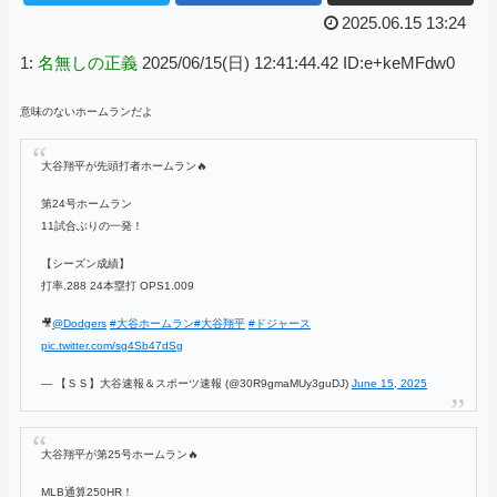
2025.06.15 13:24
1:
名無しの正義
2025/06/15(日) 12:41:44.42 ID:e+keMFdw0
意味のないホームランだよ
大谷翔平が先頭打者ホームラン🔥
第24号ホームラン
11試合ぶりの一発！
【シーズン成績】
打率.288 24本塁打 OPS1.009
🎥
@Dodgers
#大谷ホームラン
#大谷翔平
#ドジャース
pic.twitter.com/sg4Sb47dSg
— 【ＳＳ】大谷速報＆スポーツ速報 (@30R9gmaMUy3guDJ)
June 15, 2025
大谷翔平が第25号ホームラン🔥
MLB通算250HR！