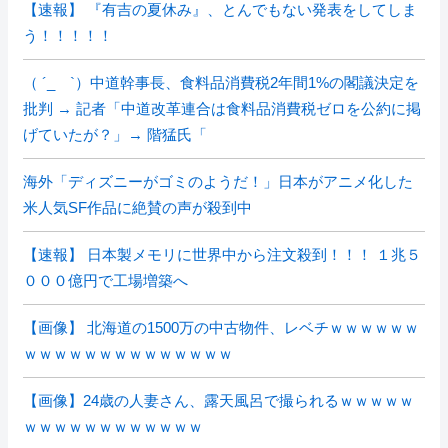
【速報】 『有吉の夏休み』、とんでもない発表をしてしま
う！！！！！
（ ´_ゝ`）中道幹事長、食料品消費税2年間1%の閣議決定を
批判 → 記者「中道改革連合は食料品消費税ゼロを公約に掲
げていたが？」→ 階猛氏「
海外「ディズニーがゴミのようだ！」日本がアニメ化した
米人気SF作品に絶賛の声が殺到中
【速報】 日本製メモリに世界中から注文殺到！！！ １兆５
０００億円で工場増築へ
【画像】 北海道の1500万の中古物件、レベチｗｗｗｗｗｗ
ｗｗｗｗｗｗｗｗｗｗｗｗｗｗ
【画像】24歳の人妻さん、露天風呂で撮られるｗｗｗｗｗ
ｗｗｗｗｗｗｗｗｗｗｗｗ