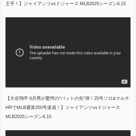
王手！】ジャイアンツvsドジャース MLB2025シーズン6.15
【大谷翔平 6月男が驚愕の“バットの先”弾！25号ソロ&マルチ
HRでMLB通算250号達成！】ジャイアンツvsドジャース
MLB2025シーズン6.15